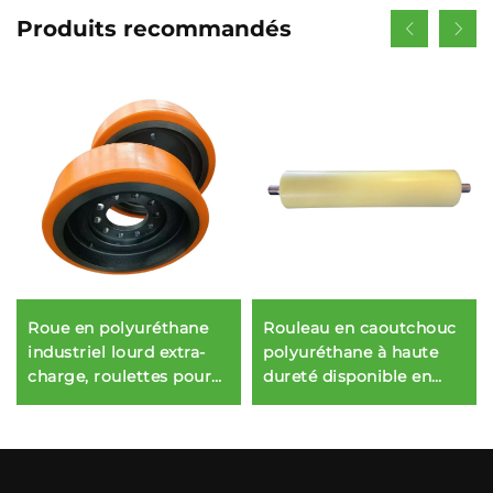
Produits recommandés
Roue en polyuréthane
Rouleau en caoutchouc
industriel lourd extra-
polyuréthane à haute
charge, roulettes pour
dureté disponible en
machines et chariots,
OEM pour machines
service personnalisé de
logistiques et
découpe
d'impression