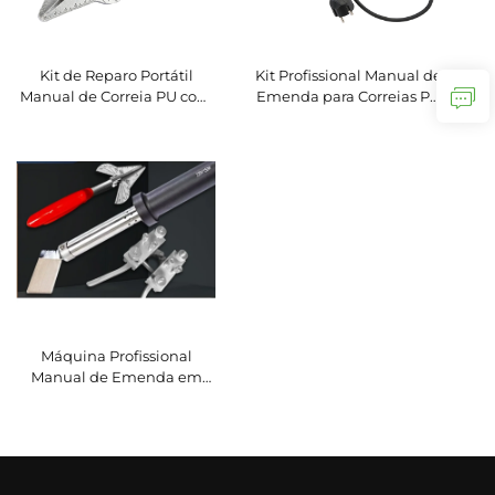
Kit de Reparo Portátil
Kit Profissional Manual de
Manual de Correia PU com
Emenda para Correias PU
Emenda Automática,
com Emendador de Ferro
Tesoura para Correia de
em Poliuretano 220V Preço
Poliuretano, Componentes
Competitivo Função
Centrais do Motor 220V
Automática
Máquina Profissional
Manual de Emenda em
Poliuretano para Junção de
Correias PU Alta
Resistência de União
Tensão 220V Motor
Automático