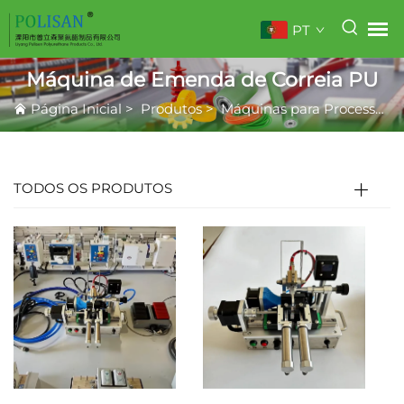
PT
Máquina de Emenda de Correia PU
Página Inicial
>
Produtos
>
Máquinas para Processamento de Borracha
TODOS OS PRODUTOS