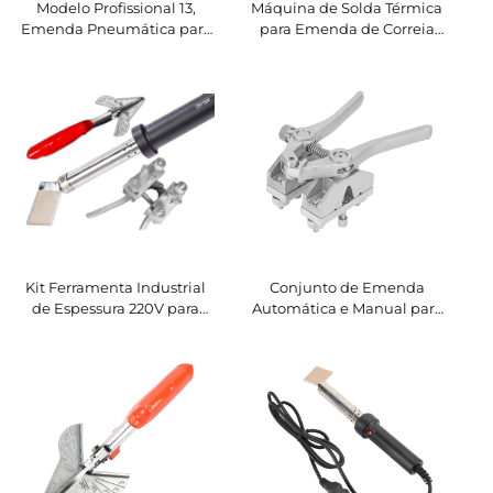
Modelo Profissional 13,
Máquina de Solda Térmica
Emenda Pneumática para
para Emenda de Correia
Correias, Sistema
Contínua Redonda,
Automático de Emenda
Máquina Automática de
para Correias
Emenda para Correias PU e
Transportadoras PU/PVC,
de Borracha
Preço Competitivo,
Componente Central do
Motor 220V
Kit Ferramenta Industrial
Conjunto de Emenda
de Espessura 220V para
Automática e Manual para
Poliuretano, Máquina
Correia de Poliuretano,
Automática de Emenda de
Emenda para Correia de
Correia PU com Grampos,
Uretano, Dispositivo de
Placa de Aquecimento e
Fixação 220V,
Acessórios
Componentes Centrais do
Motor