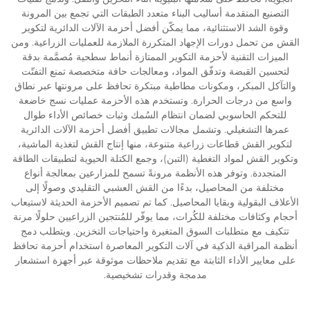
التصنيع المتقدمة أساليب البناء متعدد الطبقات التي تجمع بين المرونة
وقوة الشد الاستثنائية، مما يمكّن أفضل أحزمة الآلات الدائرية لتكوير
القش من تحمل دورات الإجهاد المتكررة الملازمة للعمليات الزراعية. ومن
الميزات التقنية لأحزمة التكوير الممتازة أنماط سطحية مُصمَّمة بدقة
لتحسين القبضة وتدفّق المواد، ومعالجات حافة متخصصة تمنع التفتّت
والتآكل المبكر، ومكونات مطاطية مبتكرة تحافظ على مرونتها عبر نطاق
واسع من درجات الحرارة. وتستخدم هذه الأحزمة عمليات نسج خاضعة
للتحكم الحاسوبي لضمان انتظام السُمك وثبات خصائص الأداء طوال
عمرها التشغيلي. وتشمل مجالات تطبيق أفضل أحزمة الآلات الدائرية
لتكوير القش قطاعات زراعية متنوعة، منها إنتاج القش لتغذية الماشية،
وتكوير القش لمواد التغطية (التبن)، وجمع الكتلة الحيوية لتطبيقات الطاقة
المتجددة. وتوفر هذه الأنظمة مرونةً تسمح للمزارعين بمعالجة أنواع
مختلفة من المحاصيل، بدءًا من القش العشبي التقليدي وصولًا إلى
الأعلاف البقولية وبقايا المحاصيل. كما تم تصميم الأحزمة الحديثة لاستيعاب
أحجام وكثافات مختلفة للكُرات، مما يوفّر للمُنتجين الزراعيين حلولًا مرنة
تتكيف مع متطلبات السوق المتغيرة واحتياجات التخزين. ويتطلب دمج
أنظمة المراقبة الذكية في آلات التكوير المعاصرة استخدام أحزمة تحافظ
على معايير الأداء الثابتة مع تقديم ملاحظات موثوقة عبر أجهزة استشعار
مدمجة وقدرات تشخيصية.