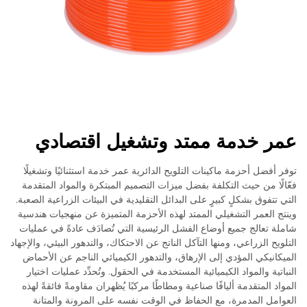
عمر خدمة ممتد وتشغيل اقتصادي
توفر أفضل أحزمة ماكينات التلويح الدائرية عمر خدمة استثنائيًا وتشغيلًا
فعّالًا من حيث التكلفة بفضل ميزات التصميم المبتكرة والمواد المتقدمة
التي تتفوق بشكلٍ كبيرٍ على البدائل التقليدية في البيئات الزراعية الصعبة.
وينتج العمر التشغيلي الممتد لهذه الأحزمة المتميزة عن منهجيات هندسية
شاملة تعالج جميع أوضاع الفشل الرئيسية التي تُصادَف عادةً في عمليات
التلويح الزراعي، ومنها التآكل الناتج عن الاحتكاك، والتدهور البيئي، والإجهاد
الميكانيكي المؤدي إلى الإرهاق، والتدهور الكيميائي الناجم عن الأحماض
النباتية والمواد الكيميائية المستخدمة في الحقول. وتُحدِّد عمليات اختيار
المواد المتقدمة أليافًا صناعية ومطاطًا مركبًا يُظهران مقاومةً فائقةً لهذه
العوامل المدمرة، مع الحفاظ في الوقت نفسه على المرونة والمتانة