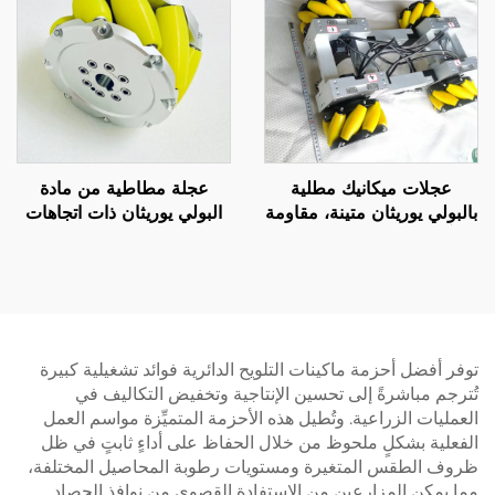
مباشرة من المصنع
PU
عجلات ميكانيك مطلية
عجلة مطاطية من مادة
بالبولي يوريثان متينة، مقاومة
البولي يوريثان ذات اتجاهات
للتآكل، مناسبة للحركة في
متعددة، بكرات مخرطة من
جميع الاتجاهات، خدمة
مادة البولي يوريثان، عجلات
مخصصة
سويدية لأنظمة المركبات
الموجهة آليًا من مادة البولي
يوريثان
توفر أفضل أحزمة ماكينات التلويح الدائرية فوائد تشغيلية كبيرة
تُترجم مباشرةً إلى تحسين الإنتاجية وتخفيض التكاليف في
العمليات الزراعية. وتُطيل هذه الأحزمة المتميِّزة مواسم العمل
الفعلية بشكلٍ ملحوظ من خلال الحفاظ على أداءٍ ثابتٍ في ظل
ظروف الطقس المتغيرة ومستويات رطوبة المحاصيل المختلفة،
مما يمكن المزارعين من الاستفادة القصوى من نوافذ الحصاد