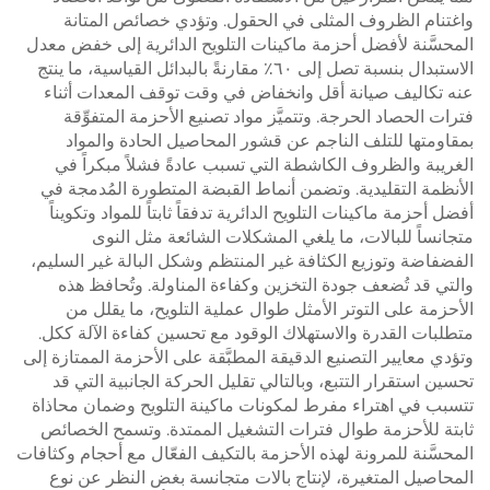
واغتنام الظروف المثلى في الحقول. وتؤدي خصائص المتانة
المحسَّنة لأفضل أحزمة ماكينات التلويح الدائرية إلى خفض معدل
الاستبدال بنسبة تصل إلى ٦٠٪ مقارنةً بالبدائل القياسية، ما ينتج
عنه تكاليف صيانة أقل وانخفاض في وقت توقف المعدات أثناء
فترات الحصاد الحرجة. وتتميَّز مواد تصنيع الأحزمة المتفوِّقة
بمقاومتها للتلف الناجم عن قشور المحاصيل الحادة والمواد
الغريبة والظروف الكاشطة التي تسبب عادةً فشلاً مبكراً في
الأنظمة التقليدية. وتضمن أنماط القبضة المتطورة المُدمجة في
أفضل أحزمة ماكينات التلويح الدائرية تدفقاً ثابتاً للمواد وتكويناً
متجانساً للبالات، ما يلغي المشكلات الشائعة مثل النوى
الفضفاضة وتوزيع الكثافة غير المنتظم وشكل البالة غير السليم،
والتي قد تُضعف جودة التخزين وكفاءة المناولة. وتُحافظ هذه
الأحزمة على التوتر الأمثل طوال عملية التلويح، ما يقلل من
متطلبات القدرة والاستهلاك الوقود مع تحسين كفاءة الآلة ككل.
وتؤدي معايير التصنيع الدقيقة المطبَّقة على الأحزمة الممتازة إلى
تحسين استقرار التتبع، وبالتالي تقليل الحركة الجانبية التي قد
تتسبب في اهتراء مفرط لمكونات ماكينة التلويح وضمان محاذاة
ثابتة للأحزمة طوال فترات التشغيل الممتدة. وتسمح الخصائص
المحسَّنة للمرونة لهذه الأحزمة بالتكيف الفعّال مع أحجام وكثافات
المحاصيل المتغيرة، لإنتاج بالات متجانسة بغض النظر عن نوع