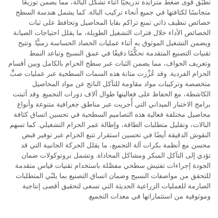
تطبّق قوى ضغط متزايدة تدريجيًّا أثناء تشكُّل البالة، مما يضمن توزيعًا
متجانسًا لكثافتها في جميع أنحاء تركيب البالة. كما يشمل هندسة السطح
خصائص تنظيف ذاتي تمنع تراكم بقايا المحاصيل وتحافظ على ثبات
الخصائص الأداء خلال فترات التشغيل الطويلة، ما يقلل احتياجات الصيانة
ويضمن التشغيل الموثوق به أثناء عمليات الحصاد الحساسة زمنيًّا. وتتيح
تقنيات التصنيع المتقدمة تحكُّمًا دقيقًا في عمق النسيج وتباعد النمط
وتعريف الحواف، مما يضمن الثبات عبر سطح الحزام بالكامل وبين أقسام
الحزام الفردية. وقد عُزِّزت متانة هذه السمات السطحية عبر عمليات صبٍّ
متخصصة وتركيبات مواد مقاومة للتآكل الناتج عن مواد المحاصيل
الكاشطة، مع الحفاظ على فعاليتها طوال آلاف دورات التجميع. وقد أثبتت
برامج الاختبار الميداني التي أُجريت عبر مناطق جغرافية متنوعة وأنواع
محاصيل مختلفة فعالية هذه التصاميم السطحية في تحسين اتساق كثافة
البالات، وتقليل متطلبات الطاقة، وإطالة عمر الحزام التشغيلي. كما تسهم
النقوش الدقيقة أيضًا في تحسين استقرار تتبع الحزام عبر توفير قبض
محسن مع أنظمة بكرات آلة التجميع، ما يقلل الحركة الجانبية التي قد
تؤدي إلى التآكل المبكر ومشاكل المحاذاة. وتشمل بروتوكولات ضمان
الجودة إجراءات تفتيش سطحي مفصَّلة باستخدام تقنيات قياس متقدمة
للتحقق من مواصفات النسيج وضمان اتساق التصنيع بما يلبّي المتطلبات
الصارمة للعمليات الزراعية الحديثة التي تسعى لتحقيق أقصى إنتاجية
وموثوقية من استثماراتها في معدات التجميع.