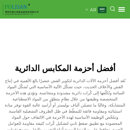
AR
أفضل أحزمة المكابس الدائرية
تُعَد أفضل أحزمة الآلات الدائرية لتكوير القش عنصرًا بالغ الأهمية في إنتاج
القش والأعلاف الحديث، حيث تشكّل الآلية الأساسية التي تُشكِّل المواد
السائبة وتُكثِّفها إلى كُرات دائرية مشدودة ومتجانسة. وتؤدي هذه الأحزمة
المتخصصة وظيفتها من خلال نظامٍ متطوّرٍ من المواد الاصطناعية
المتشابكة، وغالبًا ما تتضمّن ألياف بوليستر أو أراميد عالية القوة توفر متانة
استثنائية ومقاومة فائقة للتمطّط في ظل الظروف التشغيلية القاسية.
وتتلخّص الوظيفة الأساسية لهذه الأحزمة في الالتفاف حول المواد
المحصودة مع تطبيق ضغطٍ ثابتٍ لتشكيل كُرات كثيفة مقاومة للعوامل
الجوية، تحافظ على سلامتها البنيوية أثناء التخزين والنقل. وتدمج تقنيات