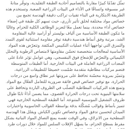
تمثّل تقدّمًا كبيرًا مقارنةً بالتصاميم أحادية الطبقة التقليدية، وتوفّر متانةً
غير مسبوقة واتساقًا في الأداء في البيئات الزراعية الصعبة. وتستخدم هذه
الطريقة الابتكارية في البناء تقنيات تراكب دقيقة الهندسة تجمع بين
خصائص مواد مختلفة لخلق تأثير تآزري، حيث تسهم كل طبقة في إضفاء
خصائص أداء محددة، بينما تعمل معًا لتعزيز الوظائف الكلية للحزام. وغالبًا
ما تتكون الطبقة الأساسية من ألياف بوليستر أو أراميد عالية المقاومة
الشد، مرتبة وفق أنماط هندسية دقيقة توفر مقاومة استثنائية لقوى التمدد
والتمزق التي تواجهها أثناء عمليات التكبيس المكثفة. وتتعرّض هذه المواد
الأساسية لمعالجات متخصصة تحسّن مقاومتها لامتصاص الرطوبة والتحلل
الكيميائي والتعرّض للإشعاع فوق البنفسجي، وهي عوامل تؤثر عادةً على
المعدات الزراعية العاملة في البيئات الخارجية. أما الطبقات المتوسطة
فتضم مركبات مطاطية متقدمة صُمّمت خصيصًا للتطبيقات الزراعية،
وتتميّز بمرونة محسّنة تحافظ على مرونتها عبر نطاق واسع من درجات
الحرارة، مع توفير خصائص قبض فائقة ضرورية للتعامل الفعّال مع المواد.
وتمنع هذه التركيبات المطاطية التصلّب في الظروف الباردة وتحافظ على
سلامتها البنيوية تحت درجات الحرارة القصوى، مما يضمن أداءً ثابتًا طوال
ظروف التشغيل الموسمية المتنوعة. أما الطبقة السطحية الخارجية فهي
تتميز بأنماط وقوالب مُشكَّلة بدقة بواسطة القوالب الحاسوبية واختبارات
الميدان لتحسين تدفق المواد وخصائص تكوين الكباش. ويقلل هذا الهندسة
السطحية من الانزلاق، وفي الوقت نفسه يمنع التصاق المواد النباتية بشكل
مفرط بسطح الحزام، ما يسهّل الإفلات السلس للمواد خلال دورات طرد