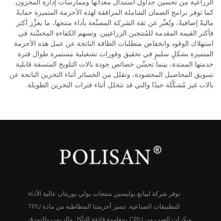
الزراعية من تحسين جداول استبدال معداتها وممارسات إدارة المخزون.
كما توفر برامج الضمان الشاملة المرافقة لهذه الأحزمة المتميزة حمايةً
ماليةً إضافيةً، وتُعبِّر عن ثقة الشركة المصنِّعة بأداء منتجها، ما يعزِّز أكثر
فأكثر القيمة المقدمة للمُنتجين الزراعيين. وتسهم الكفاءة المحسَّنة في
استهلاك الوقود وانخفاض متطلبات الطاقة الناتجة عن عمل هذه الأحزمة
المتميزة بشكلٍ سليمٍ في تحقيق وفورات تشغيلية مستمرة طوال فترة
خدمتها الممتدة، بينما تحسِّن خصائص جودة بالات التلويح المتسقة قابلية
تسويق المحاصيل المحصودة، وتقلل من الخسائر أثناء التخزين الناتجة عن
بالات غير مُشكَّلة جيدًا والتي قد تتحلل أثناء فترات التخزين الطويلة.
توفر شركة لييانغ بوليسين منتجات بولي يوريثان عالية الأداء
للتطبيقات الصناعية. تتميز أحزمتنا المطاطية من مادة TPU
وبكرات الصب من CPU بمقاومة فائقة للتآكل والزيوت والتمزق