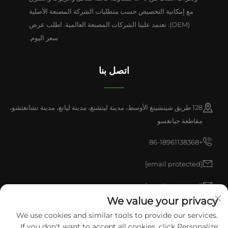
مع إمكانية التخصيص حسب متطلبات الشركة المصنعة الأصلية
(OEM). تعتمد علينا الشركات المصنعة العالمية. اطلب عرض
سعر اليوم.
اتصل بنا
128 طريق شينشينغ الأوسط، مدينة ليتشنغ، مدينة ليانغ، مدينة تشانغتشو،
مقاطعة جيانغسو
+86-18961138368
[email protected]
[email protected]
We value your privacy
We use cookies and similar tools to provide our services.
حقوق النشر © 2026 شركة China Liyang pulisen للمنتجات البولي يوريثان
If you don't want to accept all cookies, click Personalize