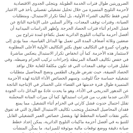
الضروريتين طوال فترات الخدمة الطويلة. ويتجلى الجدوى الاقتصادية
لأحزمة التلويح المتميزة من خلال تحليل تشغيلي تفصيلي يأخذ في الاعتبار
ليس فقط تكاليف الشراء الأولية، بل أيضًا تكرار الاستبدال، ومتطلبات
الصيانة، وفترات توقف المعدات، والأثر السلبي على الإنتاجية الناتج عن
فشل الحزام أثناء فترات الحصاد الحرجة. وتُظهر الدراسات الميدانية أن
أفضل أحزمة ماكينات التلويح الدائرية تعمل بكفاءةٍ لمدة تتراوح بين
ضعفين وثلاثة أضعاف المدة التي تعمل بها البدائل القياسية، مما يؤدي إلى
وفوراتٍ كبيرةٍ في التكاليف تفوق بكثيرٍ التكاليف الأولية الأعلى المطلوبة
لاستثمار هذه الأحزمة. كما أن انخفاض تكرار الاستبدال ينعكس مباشرةً
في خفض تكاليف العمالة المرتبطة بإجراءات تركيب الحزام وضبطه، وفي
تقليل فترات توقف المعدات التي قد تكون مكلفةً للغاية خلال نوافذ
الحصاد الضيقة، حيث تفرض ظروف الطقس ونضج المحاصيل متطلبات
تشغيلية حساسة جدًّا للوقت. وتسهم الخصائص الأداء الثابتة لهذه الأحزمة
المتميزة طوال فترة خدمتها في القضاء على الخسائر في الإنتاجية الناتجة
عن التدهور التدريجي في الأداء، وهو ما يحدث عادةً مع البدائل ذات الجودة
الأدنى عندما تقترب من فترات استبدالها. كما أن ميزات المتانة المحسَّنة
تقلل احتمال حدوث فشل كارثي في الحزام أثناء التشغيل، مما يمنع
فقدان المحاصيل المحتمل ويتجنب تكاليف الاستبدال الطارئ التي قد تفوق
بكثيرٍ نفقات الصيانة المخطَّط لها. وبفضل خصائص العمر التشغيلي القابل
للتنبؤ به في أفضل أحزمة ماكينات التلويح الدائرية، يمكن إعداد خطط
صيانة دقيقة ووضع توقعات مالية موثوقة للميزانية، ما يمكِّن المنشآت