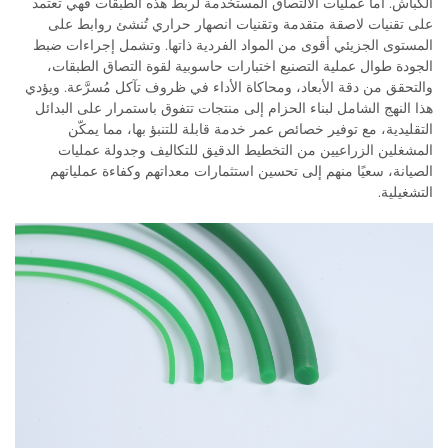
الكباش. أما عمليات الالتصاق المستخدمة لربط هذه الطبقات فهي تعتمد
على تقنيات لاصقة متقدمة وتقنيات انصهار حراري تُنشئ روابط على
المستوى الجزيئي أقوى من المواد الفردية ذاتها. وتشمل إجراءات ضبط
الجودة طوال عملية التصنيع اختبارات حاسوبية لقوة التصاق الطبقات،
والتحقق من دقة الأبعاد، ومحاكاة الأداء في ظروف تآكل مُسرَّعة. ويؤدي
هذا النهج الشامل لبناء الحزام إلى منتجات تتفوق باستمرار على البدائل
التقليدية، مع توفير خصائص عمر خدمة قابلة للتنبؤ بها، مما يمكّن
المشغلين الزراعيين من التخطيط الدقيق للتكاليف وجدولة عمليات
الصيانة، سعيًا منهم إلى تحسين استثمارات معداتهم وكفاءة عملياتهم
التشغيلية.