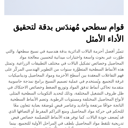
قوام سطحي مُهندَس بدقة لتحقيق
الأداء الأمثل
تتميَّز أفضل أحزمة البالات الدائرية بدقة هندسية في نسيج سطحها، والتي
طوّرت عبر بحوث واسعة واختبارات ميدانية لتحسين معالجة مواد
المحاصيل وخصائص تشكيل البالات في مختلف التطبيقات الزراعية. وتمثل
هذه الأنماط السطحية المتطوِّرة سنوات من التطوير الهندسي المركّز على
فهم التفاعلات المعقدة بين أسطح الأحزمة ومواد المحاصيل وديناميكيات
غرفة التجميع. ويُستخدم في عملية تصميم النسيج برامج نمذجة حاسوبية
متقدمة تحاكي أنماط تدفق المواد وتوزيع الضغط وخصائص الاحتكاك في
ظل ظروف التشغيل المختلفة، وذلك لتحديد التكوينات السطحية المثلى
لأنواع المحاصيل المختلفة ومستويات الرطوبة. وتضم الأنماط السطحية
الناتجة حوافًا مرتفعة وأخاديد وعناصر قبضٍ مُوضعَة بعناية تتعاون معًا
للتحكم في حركة مواد المحاصيل ومنع التراكم المفرط أو التصاقها الذي
قد يُضعف جودة البالات. كما توفر هذه الأنماط المُصمَّمة خصائص قبض
تدريجية تلتقط مواد المحاصيل بلطف في المراحل الأولية للتجميع، بينما