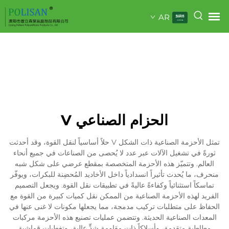
AR
الحزام الصناعي V
تمثل الأحزمة الصناعية ذات الشكل V حلاً أساسياً لنقل القوة، وقد أحدثت
ثورةً في تشغيل الآلات عبر عدد لا يُحصى من الصناعات في جميع أنحاء
العالم. وتتميّز هذه الأحزمة المتخصصة بمقطع عرضي على شكل شبه
منحرف، ما يُحدث تأثيراً انسدادياً داخل الأخاديد المُحضِنة للبكرات، ويوفّر
تماسكاً استثنائياً وكفاءةً عاليةً في تطبيقات نقل القوة. ويجعل التصميم
الفريد لهذه الأحزمة الصناعية من الممكن نقل كميات كبيرة من القوة مع
الحفاظ على متطلبات تركيب مدمجة، مما يجعلها مكونات لا غنى عنها في
المعدات الصناعية الحديثة. وتتضمن عمليات تصنيع هذه الأحزمة مركبات
مطاطية متقدمة، وأسلاكاً ذات مقاومة شدٍّ عالية، وتغطيات قماشية