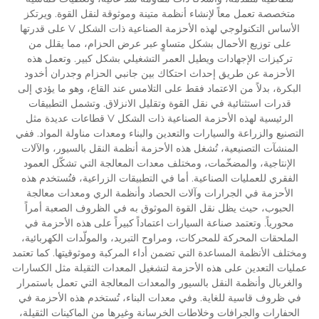
متخصصة تعمل معاً لإنشاء أنظمة متينة وموثوقة لنقل القوة. ويرتكز
الأساس التكنولوجي لهذه الأحزمة الصناعية ذات الشكل V على قدرتها
على توزيع الأحمال بشكل متساوٍ عبر عرض الحزام، مما يقلل من
تركيزات الإجهادات ويطيل العمر التشغيلي بشكل كبير. وتعمل هذه
الأحزمة عن طريق إحداث احتكاك بين جانبي الحزام وجدران أخدود
البكرة، بدلاً من الاعتماد فقط على التلامس عند القاع، وهو ما يؤدي إلى
قدرات استثنائية في نقل القوة وتقليل الانزلاق. وتشمل التطبيقات
الرئيسية لهذه الأحزمة الصناعية ذات الشكل V قطاعات عديدة مثل
التصنيع والزراعة والسيارات والتعدين والبناء ومعدات مناولة المواد. ففي
المنشآت التصنيعية، تُشغل هذه الأحزمة أنظمة النقل بالسيور، والآلات
الإنتاجية، والمضخّمات، ومختلف معدات المعالجة التي تشكّل العمود
الفقري للعمليات الصناعية. أما في التطبيقات الزراعية، فتُستخدم هذه
الأحزمة في الجرارات وآلات الحصاد وأنظمة الري ومعدات معالجة
الحبوب، حيث يظل نقل القوة الموثوق به في الظروف الصعبة أمراً
محورياً. وتعتمد صناعة السيارات اعتماداً كبيراً على هذه الأحزمة في
الملحقات المحركة للمحركات، ومراوح التبريد، والمولّدات الكهربائية،
ومختلف الأنظمة المساعدة التي تضمن أداء المركبة وموثوقيتها. كما تعتمد
عمليات التعدين على هذه الأحزمة لتشغيل المعدات الثقيلة مثل الكسارات
والغربال وأنظمة النقل بالسيور والمعدات المعالجة التي تعمل باستمرار
في ظروف قاسية للغاية. وفي معدات البناء، تُستخدم هذه الأحزمة في
الحفارات والجرافات وخلاطات الخرسانة وغيرها من الماكينات الثقيلة،