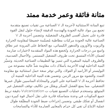
متانة فائقة وعمر خدمة ممتد
تنبع المتانة الاستثنائية لأحزمة الـ V الصناعية من تقنيات تصنيع متقدمة
تجمع بين مواد عالية الجودة والهندسة الدقيقة لإنشاء حلول لنقل القوة
قادرة على تحمل أقسى الظروف التشغيلية. وتتضمن أحزمة الـ V
الصناعية عالية الجودة مركبات مطاطية مُصمَّمة خصيصًا لمقاومة الحرارة
والزيوت والأوزون والتدهور الكيميائي، مع الحفاظ على المرونة عبر نطاق
واسع من درجات الحرارة. وتُخضع هذه المواد المتقدمة لاختبارات صارمة
لضمان الأداء المتسق تحت ظروف التشغيل المستمر، والأحمال الصدمية،
والظروف البيئية المتغيرة التي تتميز بها التطبيقات الصناعية الحديثة. وتتميَّز
البنية الداخلية لهذه الأحزمة بأسلاك ذات مقاومة شدٍّ عالية مصنوعة من
البوليستر أو الأراميد أو الفولاذ، والتي توفر سعة حمل استثنائية مع مقاومة
التمدد والتشوه مع مرور الزمن. وتضمن هذه البنية الداخلية المتينة أن
تحافظ أحزمة الـ V الصناعية على التوتر والمحاذاة المناسبين طوال عمرها
التشغيلي، مما يمنع الفشل المبكر ويقلل من تكاليف توقف التشغيل غير
المتوقع. وتستخدم عمليات التصنيع تقنيات ت Vulcanization دقيقة تربط
جميع المكونات في وحدة متماسكة قادرة على نقل أحمال قوة كبيرة دون
انفصال أو تفكك طبقي. وتضمن إجراءات ضبط الجودة المطبَّقة طوال
عملية الإنتاج أن تفي كل حزام بالمعايير الصارمة للأداء والتسامحات