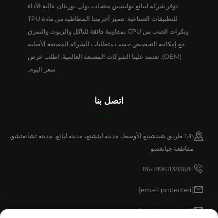
توفر شركة لييانغ بوليسين منتجات بولي يوريثان عالية الأداء
للتطبيقات الصناعية. تتميز أحزمتنا المطاطية من مادة TPU
وبكرات الصب من CPU بمقاومة فائقة للتآكل والزيوت والتمزق
مع إمكانية التخصيص حسب متطلبات الشركة المصنعة الأصلية
(OEM). تعتمد علينا الشركات المصنعة العالمية. اطلب عرض
سعر اليوم.
اتصل بنا
128 طريق شينشينغ الأوسط، مدينة ليتشنغ، مدينة ليانغ، مدينة تشانغتشو،
مقاطعة جيانغسو
+86-18961138368
[email protected]
[email protected]