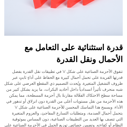
قدرة استثنائية على التعامل مع
الأحمال ونقل القدرة
تتفوق الأحزمة الصناعية على شكل V في تطبيقات نقل القدرة بفضل
قدرتها الفريدة على تحمل أحمال كبيرة مع الحفاظ على أداءٍ ثابتٍ عبر
ظروف التشغيل المتغيرة. ويُحدث التصميم ذي المقطع العرضي على شكل
شبه منحرف تأثيراً انسدادياً داخل أخاديد البكرات، ما يزيد بشكل كبير من
مساحة سطح الاحتكاك الفعّالة مقارنةً بال أحزمة المسطحة، مما يمكن
هذه الأحزمة من نقل مستويات أعلى من القدرة دون انزلاق أو تدهور في
الأداء. ويسمح هذا التماسك المحسن للأحزمة الصناعية على شكل V
بتحمل أحمال الصدمة، ومتطلبات التسارع المفاجئ، والعزوم المتغيرة
التي تتصف بها العديد من التطبيقات الصناعية، دون المساس بموثوقية
النظام أو كفاءته. وتضمن خصائص توزيع الحمل في الأحزمة الصناعية على