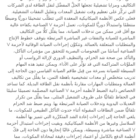
التكاليف ومزايا تشغيليةً تجعلها الحلَّ المفضَّل لنقل الطاقة لدى الشركات
التي تركِّز على تعظيم وقت تشغيل المعدات وتقليل النفقات التشغيلية.
فعلى عكس الأنظمة الميكانيكية المعقدة التي تتطلَّب تشحيمًا دوريًّا وضبطًا
منتظمًا واستبدالًا دوريًّا للمكونات، تعمل أحزمة V الصناعية بكفاءة عالية
مع أقل قدر ممكن من تدخلات الصيانة، مما يقلِّل كلًّا من التكاليف
المباشرة للصيانة والنفقات غير المباشرة المرتبطة بتوقف خطوط الإنتاج
والمتطلبات المتعلقة بالعمالة. وتتكوَّن إجراءات الصيانة الوقائية لأحزمة V
الصناعية أساسًا من الفحوصات البصرية للتحقق من مؤشرات التآكل،
والتأكد من صحة شد الحزام، والتنظيف الدوري لإزالة الرواسب أو
الملوِّثات المتراكمة التي قد تؤثِّر على الأداء. ويمكن تنفيذ هذه المهام
البسيطة للصيانة بسرعة من قِبل طاقم الصيانة القياسي دون الحاجة إلى
تدريب متخصِّص أو معدات تشخيصية باهظة الثمن، ما يقلِّل من تكاليف
العمالة ومتطلبات المهارات مقارنةً بأنظمة نقل الطاقة البديلة. كما تساعد
الخصائص ذاتية الضبط لأنظمة أحزمة V الصناعية المصمَّمة تصميمًا سليمًا
في الحفاظ تلقائيًّا على ظروف التشغيل المثلى، مما يقلِّل من تكرار
التعديلات اليدوية وتدخلات الصيانة المرتبطة بها. ويتم ضبط شد الحزام
تلقائيًّا ضمن النطاقات المقبولة أثناء حدوث التآكل الطبيعي للمكونات، ما
يلغي الحاجة إلى إجراءات إعادة الشد المتكرِّرة التي تتميز بها أنظمة
السلاسل وغيرها من الأنظمة الميكانيكية. وبقيت إجراءات استبدال أحزمة
V الصناعية مباشرة وبسيطة، ويمكن غالبًا إنجازها دون الحاجة إلى فكّ
أنظمة الدفع بالكامل أو اعتماد إجراءات دقيقة لمحاذاة المكونات، مما