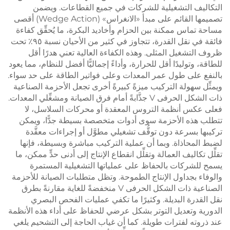
التكاليف التشغيلية للشركات في جميع القطاعات. ويضمن
تصميمها القائم على مبدأ «الانغراس» (Wedge Action) أقصى
مساحة تماس ممكنة بين الحزام وأخاديد البكرة، ما يُحقِّق كفاءة
فائقة في نقل القدرة، تتجاوز في كثير من الأحيان نسبة ٩٥٪ تحت
ظروف التشغيل المثلى. وهذه الكفاءة العالية تعني هدرًا أقل
للطاقة، وتوليدًا أقل للحرارة، وأداءً إجماليًّا أفضل للنظام، مما يعود
بالنفع على طول عمر المعدات وعلى فواتير الطاقة على حد سواء.
ويمثِّل سهولة التركيب ميزةً كبيرةً أخرى تجعل الأحزمة الصناعية
ذات الشكل الحرفى V جذَّابةً أمام فرق الصيانة ومشغِّلي المعدات.
فعلى عكس أنظمة التروس المعقدة أو محركات السلاسل، لا
تتطلب هذه الأحزمة سوى أدوات متخصصة بسيطة جدًّا، ويمكن
تركيبها بسرعة دون توقُّف تشغيلي مطوَّل أو إجراءات معقَّدة
لضبط المحاذاة. وبما أن عملية التركيب مباشرة وبسيطة، فإنها
تقلِّل تكاليف العمالة وتقلِّل انقطاع الإنتاج إلى أدنى حدٍّ ممكن، ما
يسمح للشركات بالحفاظ على عملياتها التشغيلية المستمرة
والوفاء بجداول الإنتاج الطموحة. وتظل متطلبات الصيانة للأحزمة
الصناعية ذات الشكل الحرفى V منخفضةً للغاية مقارنةً بطرق
نقل القدرة البديلة. وكثيرًا ما تكفي عمليات الفحص البصري
الدورية وتعديل التوتر بشكل عرضي للحفاظ على أداء هذه الأنظمة
عند ذروته لفترات طويلة. كما أن غياب الحاجة إلى التشحيم يلغي