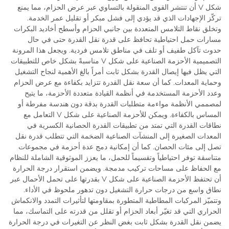
شكل V أن تنتشر القوى المنقولة بالتساوي عبر عرض الحزام، مما يمنع
تركّز الإجهادات الذي قد يؤدي إلى فشل مبكر أو تقليل عمر الخدمة.
وتخلق نقاط التلامس المتعددة بين جانبي الحزام وأسطح أخاديد البكرات
مسارات حمل احتياطية تحافظ على قدرة نقل القدرة حتى في حال
حدوث تآكل طفيف أو تلف في مناطق تلامس فردية. ويجعل هذا المرونة
التصميمية الأحزمة الصناعية على شكل V مناسبةً بشكل خاص للتطبيقات
التي يظل فيها إيصال القدرة بشكل ثابت أمراً بالغ الأهمية لنجاح التشغيل
وحماية المعدات. كما أن سعة نقل القدرة تتزايد بكفاءة مع عرض الحزام
وعدد الأحزمة المستخدمة في أنظمة القيادة متعددة الأحزمة، ما يتيح
لمصممي الأنظمة مواءمة متطلبات القدرة بدقة دون هندسة مفرطة أو
المساس بالكفاءة. ويمكن للأحزمة الصناعية على شكل V التعامل مع
نطاقات القدرة التي تمتد من تطبيقات القدرة الحصانية الكسرية في
المعدات الصغيرة إلى المنشآت الصناعية الضخمة التي تتطلب قدرة نقل
تصل إلى مئات الحصان. كما أن إمكانية دمج عدة أحزمة في مجموعات
متناسقة توفر احتياطياً وتقسيماً للحمل، ما يعزز الموثوقية الشاملة للنظام
مع الحفاظ على مساحات تركيب مدمجة. ويضمن استقرار درجة الحرارة
أن تحتفظ الأحزمة الصناعية على شكل V بقدرتها على تحمل الأحمال عبر
نطاق واسع من درجات حرارة التشغيل دون تدهور ملحوظ في الأداء.
وتتميّز المركبات المطاطية المتطورة بمقاومتها لتأثيرات التمدد والانكماش
الحراري التي قد تغيّر أبعاد الحزام أو تقلل من قدرته على التماسك، مما
يضمن نقل القدرة بشكل ثابت بغض النظر عن التغيرات في درجة الحرارة