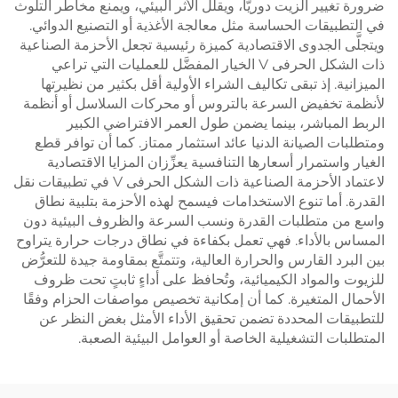
ضرورة تغيير الزيت دوريًّا، ويقلِّل الأثر البيئي، ويمنع مخاطر التلوث
في التطبيقات الحساسة مثل معالجة الأغذية أو التصنيع الدوائي.
ويتجلَّى الجدوى الاقتصادية كميزة رئيسية تجعل الأحزمة الصناعية
ذات الشكل الحرفى V الخيار المفضَّل للعمليات التي تراعي
الميزانية. إذ تبقى تكاليف الشراء الأولية أقل بكثير من نظيرتها
لأنظمة تخفيض السرعة بالتروس أو محركات السلاسل أو أنظمة
الربط المباشر، بينما يضمن طول العمر الافتراضي الكبير
ومتطلبات الصيانة الدنيا عائد استثمار ممتاز. كما أن توافر قطع
الغيار واستمرار أسعارها التنافسية يعزِّزان المزايا الاقتصادية
لاعتماد الأحزمة الصناعية ذات الشكل الحرفى V في تطبيقات نقل
القدرة. أما تنوع الاستخدامات فيسمح لهذه الأحزمة بتلبية نطاق
واسع من متطلبات القدرة ونسب السرعة والظروف البيئية دون
المساس بالأداء. فهي تعمل بكفاءة في نطاق درجات حرارة يتراوح
بين البرد القارس والحرارة العالية، وتتمتَّع بمقاومة جيدة للتعرُّض
للزيوت والمواد الكيميائية، وتُحافظ على أداءٍ ثابتٍ تحت ظروف
الأحمال المتغيرة. كما أن إمكانية تخصيص مواصفات الحزام وفقًا
للتطبيقات المحددة تضمن تحقيق الأداء الأمثل بغض النظر عن
المتطلبات التشغيلية الخاصة أو العوامل البيئية الصعبة.