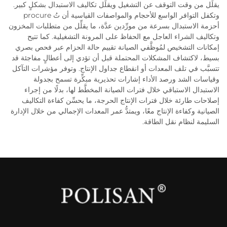
يقلِّل من وقت التوقف عن التشغيل ويقلِّل تكاليف الاستبدال بشكلٍ كبير.
وتكفل التوافر الواسع للأحجام والمواصفات القياسية أن تُ procure
أحزمة الاستبدال بسرعة من مورِّدين عدَّة، ما يقلِّل من متطلبات المخزون
وتكاليف الشراء العاجل مع الحفاظ على المرونة التشغيلية. كما تتيح
إمكانات التشخيص لمُوظَّفي الصيانة تقييم حالة الحزام عبر فحص بصري
بسيط، لاكتشاف المشكلات المحتملة قبل أن تؤدي إلى أعطالٍ مفاجئة قد
تتسبَّب في تلف المعدات أو انقطاع جداول الإنتاج. وتوفر مؤشرات التآكل
وقياسات الشد ورصد الأداء إشارات تحذيرية مبكِّرة تسمح بجدولة
الاستبدال الاستباقي خلال فترات الصيانة المخطَّط لها، بدلًا من إجراء
إصلاحات طارئة خلال فترات الإنتاج الحرجة، ما يحسِّن كفاءة التكاليف
الصيانية وكفاءة الإنتاج معًا، ويمتدُّ عمر المعدات الإجمالي من خلال الإدارة
السليمة لنظام نقل الطاقة.