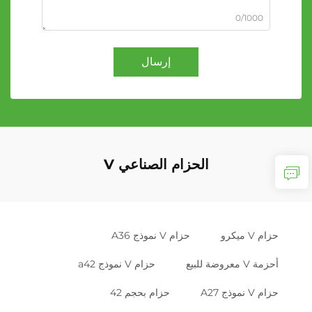
0/1000
إرسال
الحزام الصناعي V
حزام V ميكرو
حزام V نموذج A36
أحزمة V معروضة للبيع
حزام V نموذج a42
حزام V نموذج A27
حزام بحجم 42