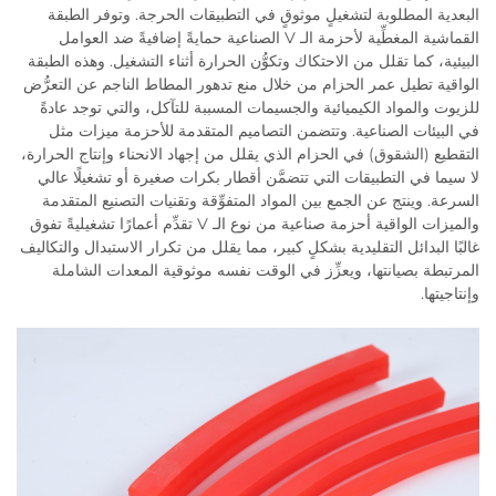
البعدية المطلوبة لتشغيلٍ موثوقٍ في التطبيقات الحرجة. وتوفر الطبقة
القماشية المغطِّية لأحزمة الـ V الصناعية حمايةً إضافيةً ضد العوامل
البيئية، كما تقلل من الاحتكاك وتكوُّن الحرارة أثناء التشغيل. وهذه الطبقة
الواقية تطيل عمر الحزام من خلال منع تدهور المطاط الناجم عن التعرُّض
للزيوت والمواد الكيميائية والجسيمات المسببة للتآكل، والتي توجد عادةً
في البيئات الصناعية. وتتضمن التصاميم المتقدمة للأحزمة ميزات مثل
التقطيع (الشقوق) في الحزام الذي يقلل من إجهاد الانحناء وإنتاج الحرارة،
لا سيما في التطبيقات التي تتضمَّن أقطار بكرات صغيرة أو تشغيلًا عالي
السرعة. وينتج عن الجمع بين المواد المتفوِّقة وتقنيات التصنيع المتقدمة
والميزات الواقية أحزمة صناعية من نوع الـ V تقدِّم أعمارًا تشغيليةً تفوق
غالبًا البدائل التقليدية بشكلٍ كبير، مما يقلل من تكرار الاستبدال والتكاليف
المرتبطة بصيانتها، ويعزِّز في الوقت نفسه موثوقية المعدات الشاملة
وإنتاجيتها.