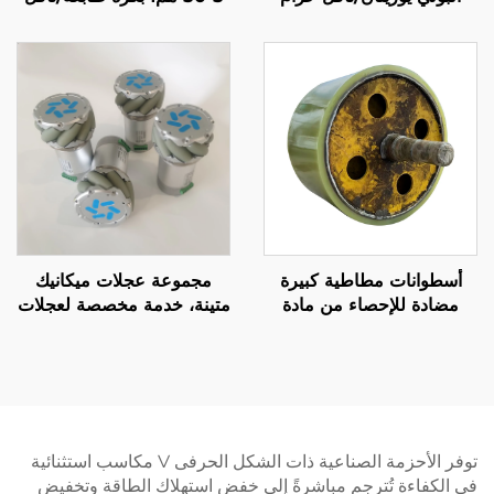
بكرة مخروطية
صغيرة
أسطوانات مطاطية كبيرة
مجموعة عجلات ميكانيك
مضادة للإحصاء من مادة
متينة، خدمة مخصصة لعجلات
البولي يوريثين للاستخدام في
مطاطية بولي يوريثان مقاومة
آلات النقل والوضع التصنيفي،
للتآكل وذات حركة في جميع
أسطوانات مطاطية من مادة
الاتجاهات
PU
توفر الأحزمة الصناعية ذات الشكل الحرفى V مكاسب استثنائية
في الكفاءة تُترجم مباشرةً إلى خفض استهلاك الطاقة وتخفيض