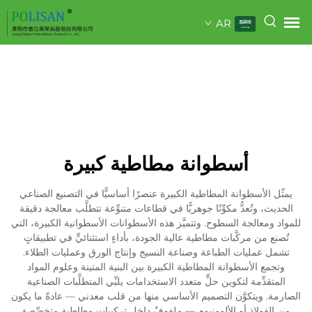
AR
أسطوانة مطاطية كبيرة
يمثّل الأسطوانة المطاطية الكبيرة عنصرًا أساسيًّا في التصنيع الصناعي
الحديث، وتُعدُّ مكوِّنًا جوهريًّا في قطاعات متنوِّعة تتطلَّب معالجة دقيقة
للمواد ومعالجة السطوح. وتتميَّز هذه الأسطوانات الأسطوانية الكبيرة، التي
تُصنع من مركَّبات مطاطية عالية الجودة، بأداءٍ استثنائيٍّ في تطبيقاتٍ
تشمل عمليات الطباعة وصناعة النسيج وإنتاج الورق وعمليات الطلاء.
وتجمع الأسطوانة المطاطية الكبيرة بين البنية المتينة وعلوم المواد
المتقدِّمة لتكوين حلٍّ متعدد الاستخدامات يلبِّي المتطلَّبات الصناعية
الصارمة. ويتكوَّن التصميم الأساسي منها من قلب معدني — عادةً ما يكون
من الفولاذ أو الألومنيوم — ملفوفٌ داخل تركيبات مطاطية متخصِّصة