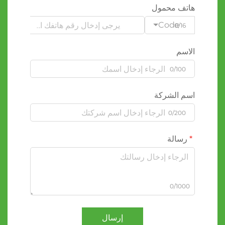
هاتف محمول
Code
0/16
الاسم
0/100
اسم الشركة
0/200
رسالة
0/1000
إرسال