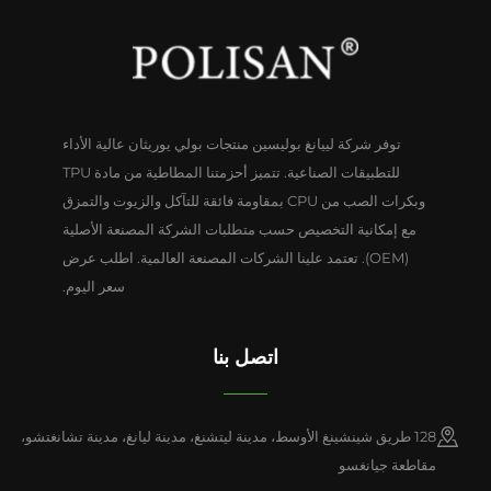
توفر شركة لييانغ بوليسين منتجات بولي يوريثان عالية الأداء
للتطبيقات الصناعية. تتميز أحزمتنا المطاطية من مادة TPU
وبكرات الصب من CPU بمقاومة فائقة للتآكل والزيوت والتمزق
مع إمكانية التخصيص حسب متطلبات الشركة المصنعة الأصلية
(OEM). تعتمد علينا الشركات المصنعة العالمية. اطلب عرض
سعر اليوم.
اتصل بنا
128 طريق شينشينغ الأوسط، مدينة ليتشنغ، مدينة ليانغ، مدينة تشانغتشو،
مقاطعة جيانغسو