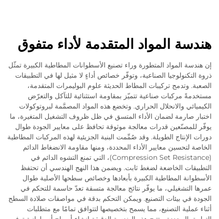
هندسة المواد المتقدمة لأداء متفوق
إن هندسة المواد المتطورة وراء تصنيع الأسطوانات المطاطية الكبيرة تمثّل
ذروة التكنولوجيا الصناعية، وتوفّر خصائص أداءٍ لا مثيل لها في التطبيقات
الصعبة. وتدمج تركيبات المطاط الحديثة علوم البوليمرات المتقدمة،
مستخدمةً مركبات صناعية تتميّز بمقاومة استثنائية للتآكل والتعرّض
الكيميائي والانحلال الحراري. وتخضع هذه المواد المصمَّمة لبروتوكولات
اختبار صارمة لضمان الأداء المتسق في ظل ظروف التشغيل المتغيرة، ما
يوفّر للمصنّعين قدرات معالجة موثوقة تحافظ على معايير الجودة طوال
دورات الإنتاج الطويلة. وقد صُمِّمت البنية الجزيئية لهذه المركبات المطاطية
الخاصة لتحسين معايير الأداء المحددة، ومنها مقاومة الانضغاط الدائم
(Compression Set Resistance)، التي تمنع التشوه الدائم في
التطبيقات الخاضعة لضغط ثابت. ويضمن هذا النهج الهندسي أن تحتفظ
الأسطوانة المطاطية الكبيرة بأبعادها وخصائص سطحها الأصلية طوال
عمرها التشغيلي، ما يوفّر نتائج معالجة متسقة تعدّ حاسمة للتحكم في
الجودة في بيئات التصنيع. ويمكن التحكم بدقة في مواصفات صلادة السطح
أثناء عملية التصنيع، مما يسمح بتخصيصها لتتوافق تمامًا مع متطلبات