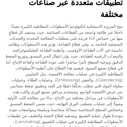
تطبيقات متعددة عبر صناعات
مختلفة
تتيح المرونة الاستثنائية لتكنولوجيا الأسطوانات المطاطية الكبيرة تنفيذًا
ناجحًا عبر طائفة واسعة من القطاعات الصناعية، حيث يستفيد كل قطاعٍ
منها من خصائص أداء فريدة تلبي متطلبات المعالجة المحددة والتحديات
التشغيلية الخاصة به. وفي قطاع الطباعة، تؤدي هذه الأسطوانات وظائف
حاسمة في آلات الطباعة الأوفست، وأنظمة الطباعة الفليكسوغرافية،
والمعدات الرقمية للطباعة، حيث يؤثر انتقال الحبر المتسق وتوزيع الضغط
الدقيق ونوعية السطح تأثيرًا مباشرًا على جودة الطباعة وكفاءة الإنتاج. أما
في قطاع تصنيع النسيج، فيعتمد هذا القطاع على أنظمة الأسطوانات
المطاطية الكبيرة في عمليات معالجة الأقمشة، مثل التمليس
(Calendering)، والتنقير (Embossing)، وعمليات الطلاء، وعمليات
مناولة المواد التي تتطلب تحكُّمًا دقيقًا في الشد وتطبيق ضغط متجانس
عبر عرض الأقمشة الواسع. وتستخدم مرافق تصنيع الورق واللب هذه
الأسطوانات في مراحل مختلفة من الإنتاج، بدءًا من معالجة اللب الأولية
وصولًا إلى عمليات تشطيب الورق النهائية، حيث يضمن الضغط المتسق
وخصائص السطح المتجانسة سماكةً متجانسةً وملمسًا ومواصفات جودة
موحدةً طوال عملية التصنيع. ويستفيد قطاع التعبئة والتغليف من تطبيقات
الأسطوانات المطاطية الكبيرة في عمليات التلصيق (Laminating)،