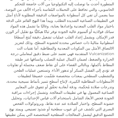
المتطورة أحدث ما توصلت إليه التكنولوجيا من آلات خاضعة للتحكم
الحاسوبي، والتي تحافظ على التحملات المُقاسة بأجزاء الألف من البوصة،
مما يضمن أن تفي كل أسطوانة بالمواصفات الدقيقة المطلوبة لأداءٍ أمثل
في التطبيقات الصناعية الشديدة التطلب. ويبدأ هذا النهج القائم على الدقة
باختيار مواد القلب المعدنية وإعدادها بعناية، وغالبًا ما تشمل هذه المواد
سبائك فولاذية أو ألمنيوم عالية الجودة توفر ثباتًا هيكليًّا مع تقليل أثر الوزن
قدر الإمكان. ويشمل إعداد القلب عمليات تشغيل دقيقة تُنتج أسطحًا
أسطوانيةً مثاليةً ذات خصائص محددة لخشونة السطح، وذلك لتعزيز
الالتصاق الأمثل بين المكونات المعدنية والمطاطية. أما تقنيات الت
Vulcanization المتقدمة فهي تعتمد على ضبط دقيق لمعاملي درجة
الحرارة والضغط، لضمان اكتمال عملية التصلب واتساقها عبر طبقة
المطاط بأكملها، وبالتالي القضاء على أي نقاط ضعف محتملة أو تفاوتات
قد تؤدي إلى الفشل المبكر أو تدهور الأداء. وتستعين عمليات الطحن
والتشطيب السطحي بمعدات متخصصة صُمِّمت خصيصًا لتطبيقات
الأسطوانات المطاطية الكبيرة، لإنتاج أسطحٍ تتميز بأنماط نسيجية محددة،
وتدرجات صلادة مُحكَمة، ودقة أبعادية تحقّق أو تتفوق على المعايير
الصناعية المعمول بها في تطبيقات المعالجة. وتشمل إجراءات مراقبة
الجودة فحص الأبعاد الشامل باستخدام آلات قياس الإحداثيات، وتحليل
خشونة السطح، واختبار الصلادة عند عدة نقاط، وبروتوكولات الفحص
البصري التي تكشف عن أي عيوب سطحية أو شذوذ تصنيعي. ويمتد نهج
التصنيع الدقيق ليشمل المعالجات السطحية المتخصصة التي يمكن تطبيقها