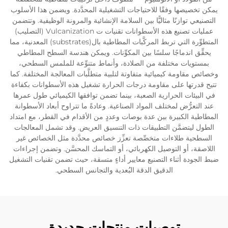
يمكن تخصيصها وفقًا للاحتياجات التشغيلية المحدَّدة. ويضمن هذا الأسلوب
التصنيعي توازنًا مثاليًّا بين السلامة الإنشائية والمرونة الوظيفية. وتتضمن
عمليات تصنيع هذه الأسطوانات تقنيات ت Vulcanization (التصليب)
المتطوِّرة التي تربط المركَّبات المطاطية بال(substrates) المعدنية، مما
يحقِّق اندماجًا سلسًا بين المكوِّنات. ويمكن هندسة السطح المطاطي
بمستويات مختلفة من الصلادة، وأنماط متنوِّعة للملمس السطحي،
وخصائص مقاومة كيميائية متفاوتة لتلبية متطلَّبات المعالجة المختلفة. كما
تتيح قدرتها على مقاومة درجات الحرارة تشغيل هذه الأسطوانات بكفاءة
في البيئات الحرارية الصعبة، بينما تضمن توافقها الكيميائي طول عمرها
عند التعرُّض لمختلف المواد الصناعية. وعادةً ما تتراوح أبعاد الأسطوانة
المطاطية الكبيرة بين عدة بوصات وعددٍ من الأقدام في القطر، مع امتداد
الطول ليتضمَّن التطبيقات ذات التنسيق العريض. وقد تشمل المعالجات
السطحية طلاءات متخصِّصة تعزِّز خصائص محدَّدة مثل الخصائص غير
اللاصقة، أو التوصيل الكهربائي، أو التماسك المحسَّن. وتضمن إجراءات
ضبط الجودة أثناء التصنيع معايير أداءٍ متسقة، حيث تضمن تقنيات التشغيل
الدقيق الدقة البُعدية والتجانس السطحي.
توصيات منتجات جديدة