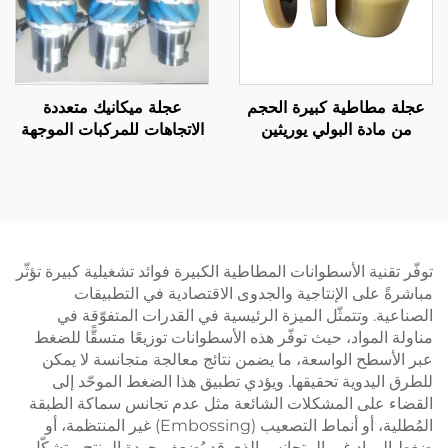
عجلة مطاطية كبيرة الحجم
عجلة ميكانيك متعددة
من مادة البولي يوريثين
الاتجاهات للمركبات الموجهة
شديدة التحمل للمعدات
آليًا (AGV)، من مادة البولي
الصناعية، معالجة القطع
يوريثان (PU)، خدمة
المخصصة متوفرة
مخصصة
توفّر تقنية الأسطوانات المطاطية الكبيرة فوائد تشغيلية كبيرة تؤثّر
مباشرةً على الإنتاجية والجدوى الاقتصادية في التطبيقات
الصناعية. وتتمثّل الميزة الرئيسية في القدرات المتفوّقة في
مناولة المواد، حيث توفّر هذه الأسطوانات توزيعًا متسقًّا للضغط
عبر الأسطح الواسعة، ما يضمن نتائج معالجة متجانسة لا يمكن
للطرق اليدوية تحقيقها. ويؤدي تطبيق هذا الضغط الموحّد إلى
القضاء على المشكلات الشائعة مثل عدم تجانس سماكة الطبقة
المُطلية، أو أنماط التصعيب (Embossing) غير المنتظمة، أو
ضغط المواد غير المتجانس الذي قد يُضعف جودة المنتج. وتشكّل