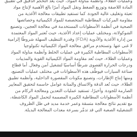
وعمليات الطلاء، وأنظمة مناولة المواد، حيث يُعد التحكم الدقيق في تطبيق
المادة اللاصقة وتوزيع الضغط ونقل المواد أمرًا بالغ الأهمية لإنتاج مواد
تعبئة وتغليف عالية الجودة. كما تستفيد تطبيقات معالجة الأغذية من
مقاومة المركبات المطاطية المتخصصة للمواد الكيميائية وخصائصها
الصحية في أنظمة الأسطوانات المستخدمة في معالجة العجين، وتصنيع
الشوكولاتة، ومختلف عمليات إعداد الأغذية، حيث تُعتبر المواد المعتمدة
من إدارة الأغذية والأدوية (FDA) وقدرة التنظيف السهلة شروطًا إلزامية
لا غنى عنها. وتستخدم مرافق معالجة المواد الكيميائية تكنولوجيا
الأسطوانات المطاطية الكبيرة في عمليات الخلط وأنظمة مناولة المواد
وعمليات الطلاء، حيث تُعد مقاومة المواد الكيميائية القوية والمذيبات
ودرجات الحرارة القصوى شرطًا أساسيًا لتشغيل آمن وفعال. أما قطاع
صناعة السيارات فيوظِّف هذه الأسطوانات في مختلف عمليات التصنيع،
ومنها إنتاج الإطارات، وتصنيع مكونات المقصورة الداخلية، وأنظمة تطبيق
الطلاء، حيث تُعد الدقة والاتساق والمتانة عوامل حاسمة لتحقيق المعايير
الصارمة للجودة. وأخيرًا، تستفيد عمليات التعدين ومعالجة الركام من
أنظمة الأسطوانات المطاطية الكبيرة المصممة لتحمل المواد الكاشطة،
مع تقديم نتائج معالجة متسقة وعمر خدمة مديد في ظل الظروف
التشغيلية الصعبة التي قد تدمِّر بسرعة معدات المعالجة البديلة.