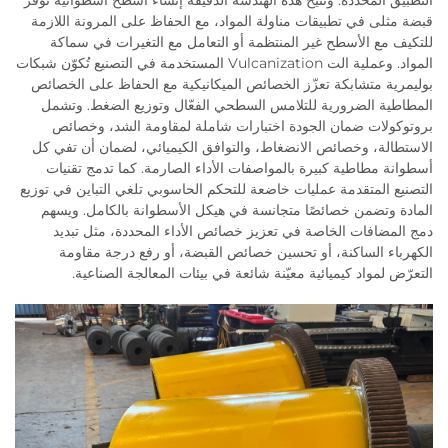
التطبيق المحددة. وتتيح هذه الهندسة الدقيقة إنشاء أسطح أسطوانية توفر
قبضة مثلى في تطبيقات مناولة المواد، مع الحفاظ على المرونة اللازمة
للتكيف مع الأسطح غير المنتظمة أو التعامل مع التغيرات في سماكة
المواد. وعملية الت Vulcanization المستخدمة في التصنيع تُكوّن شبكات
بوليمرية متشابكة تعزّز الخصائص الميكانيكية مع الحفاظ على الخصائص
المطاطية الضرورية للتلامس السطحي الفعّال وتوزيع الضغط. وتشمل
بروتوكولات ضمان الجودة اختبارات شاملة لمقاومة الشد، وخصائص
الاستطالة، وخصائص الانضغاط، والتوافق الكيميائي، لضمان أن تفي كل
أسطوانة مطاطية كبيرة بالمواصفات الأداء الصارمة. كما تدمج تقنيات
التصنيع المتقدمة عمليات خاضعة للتحكم الحاسوبي تلغي التباين في توزيع
المادة وتضمن خصائصًا متجانسة في هيكل الأسطوانة بالكامل. ويسهم
دمج المضافات الخاصة في تعزيز خصائص الأداء المحددة، مثل تبديد
الكهرباء الساكنة، أو تحسين خصائص القبضة، أو رفع درجة مقاومة
التعرّض لمواد كيميائية معيّنة شائعة في بيئات المعالجة الصناعية.