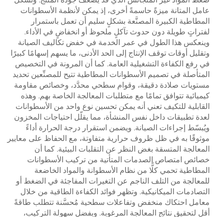
عامل المتانة ميزةً حاسمةً أخرى، إذ يمكن لأنظمة الأسطوانات
المطاطية الكبيرة المصنَّعة بشكلٍ سليم أن تعمل باستمرار
لفتراتٍ طويلة دون حدوث تآكلٍ ملحوظ أو انخفاضٍ في الأداء.
وينعكس هذا الطول في عمر الخدمة في خفض تكاليف الصيانة
وتقليل أوقات توقف الإنتاج إلى الحد الأدنى، ما يسهم إسهامًا كبيرًا
في رفع الكفاءة التشغيلية العامة. كما أن المرونة في التخصيص
المتأصلة في تصميم الأسطوانات المطاطية تتيح للمصنِّعين تحديد
مستويات صلادة دقيقة، وقوام سطحي محدَّد، وخصائص مقاومة
كيميائية تتوافق تمامًا مع متطلبات المعالجة الخاصة بهم. وهذه
القابلية للتكيف تعني أنه يمكن تحسين نوع واحد من الأسطوانات
لعدة تطبيقات داخل نفس المنشأة، مما يقلّل احتياجات المخزون
ويُبسّط إجراءات الصيانة. ويضمن استقرار درجة الحرارة أداءً
موثوقًا به في ظل ظروف حرارية متفاوتة، مع الحفاظ على معايير
المعالجة المتسقة بغض النظر عن التقلبات البيئية. كما أن
خصائص امتصاص الصدمات المتأتية من تركيب الأسطوانات
المطاطية تحمي كلًّا من نظام الأسطوانة والمواد الخاضعة
للمعالجة من التلف الناجم عن التغيرات المفاجئة في الضغط أو
التصادمات الميكانيكية. وتظهر فوائد الكفاءة الطاقية من خلال
معامل احتكاك منخفض وتفاعلات سطحية مُحسَّنة تتطلب طاقةً
أقل لتحقيق نتائج المعالجة المرغوبة. وبفضل سهولة التركيب،