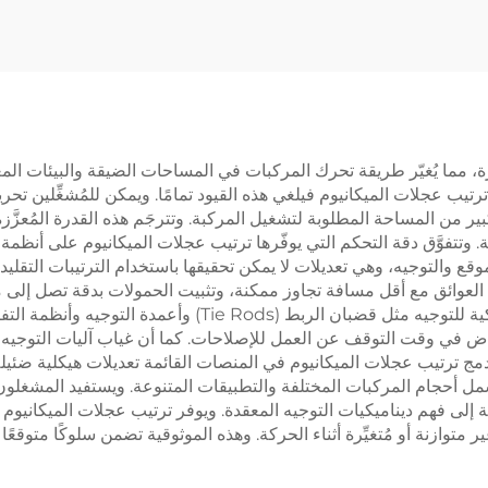
لتآكل 70A-65D
الكهربائية في قطاع ا
والآلات
رة، مما يُغيّر طريقة تحرك المركبات في المساحات الضيقة والبيئات الم
رتيب عجلات الميكانيوم فيلغي هذه القيود تمامًا. ويمكن للمُشغِّلين تحر
بير من المساحة المطلوبة لتشغيل المركبة. وتترجَم هذه القدرة المُعزَ
وتتفوَّق دقة التحكم التي يوفّرها ترتيب عجلات الميكانيوم على أنظمة 
ع والتوجيه، وهي تعديلات لا يمكن تحقيقها باستخدام الترتيبات التقليد
العوائق مع أقل مسافة تجاوز ممكنة، وتثبيت الحمولات بدقة تصل إلى م
التعقيد التشغيلي بشكلٍ كبيرٍ عبر إلغاء المكونات الميكانيكية للت
 في وقت التوقف عن العمل للإصلاحات. كما أن غياب آليات التوجيه المع
ج ترتيب عجلات الميكانيوم في المنصات القائمة تعديلات هيكلية ضئيلة مق
 أحجام المركبات المختلفة والتطبيقات المتنوعة. ويستفيد المشغلون م
بة دون الحاجة إلى فهم ديناميكيات التوجيه المعقدة. ويوفر ترتيب عجلات الميك
وازنة أو مُتغيِّرة أثناء الحركة. وهذه الموثوقية تضمن سلوكًا متوقعًا