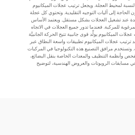
ربع عجلات مرتبة على شكل مستطيل، وتتميَّز كلٌّ منها بأسطوانات مائلة موضوعة بزاوية ٤٥ درجة بالنسبة لمحيط العجلة. ويجعل ترتيب عجلات الميكانيوم
 الحاجة إلى آليات التوجيه التقليدية. وتحتوي كل عجلة
يدة عند تشغيل العجلات بشكل مستقل. ويعتمد الأساس
مرغوبة للمركبة. فعندما تدور جميع العجلات في الاتجاه
ات الميكانيوم يولِّد قوى جانبية تتيح الحركة الجانبيَّة
يجد ترتيب عجلات الميكانيوم تطبيقات واسعة النطاق عبر
. وتستخدم مرافق التصنيع هذه التكنولوجيا في المركبات
ات الفحص وأنظمة التنظيف والمعدات الخاصة بنقل البضائع،
ب في مسابقات الروبوتات والعروض الهندسية، لتوضيح