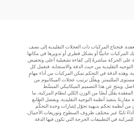
لنقل
وألوان مختلفة، بكرة
مطاطية عالية الجودة
عقدة. فتحتاج المركبات ذات العجلات التقليدية إلى نصف
يك المركبات جانبيًّا أو بشكل قطري أو تدويرها في مكانها
ّزة على الحركة مباشرةً إلى كفاءة تشغيلية أعلى وتخفيض
التوجيه التقليدية من حيث الدقة والاستجابة. فتعمل كل
ية. وهذه الدقة في التحكم تمكن المركبات من أداء مهامٍ
ستوى الملليمتر. ويقلّل ترتيب عجلات الميكانيوم من
وجيه مثل قضبان الربط (Tie Rods) وأعمدة التوجيه وأنظمة التفاضل. وينتج عن هذا التصميم الميكانيكي المبسَّط
قدة يقلّل أيضًا من الوزن الكلي لنظام المركبة، ما
ارنةً بتنفيذ أنظمة التوجيه التقليدية. وبفضل الطابع
ن أنظمة تحكم بديهية تحوّل إشارات وحدة التحكُّم
انيوم أداءً ثابتًا عبر مختلف ظروف السطوح وتوزيعات الأحمال،
 للمركبة في التطبيقات الحرجة التي تكون فيها الدقة