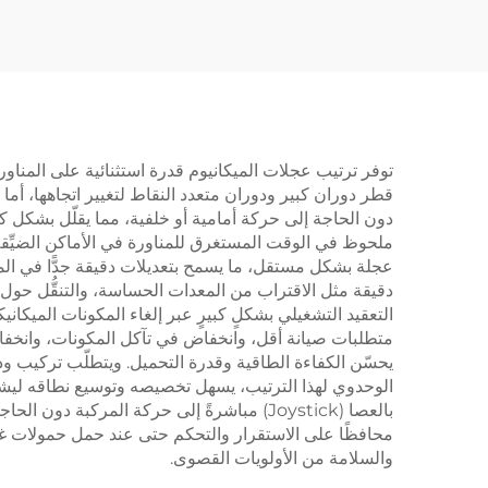
مقاومة ل
توفر ترتيب عجلات الميكانيوم قدرة استثنائية على المناو
قطر دوران كبير ودوران متعدد النقاط لتغيير اتجاهها، أما ت
دون الحاجة إلى حركة أمامية أو خلفية، مما يقلّل بشكل ك
ملحوظ في الوقت المستغرق للمناورة في الأماكن الضيِّقة. 
عجلة بشكل مستقل، ما يسمح بتعديلات دقيقة جدًّا في الموق
دقيقة مثل الاقتراب من المعدات الحساسة، والتنقُّل حول 
متطلبات صيانة أقل، وانخفاض في تآكل المكونات، وانخفاض
يحسّن الكفاءة الطاقية وقدرة التحميل. ويتطلّب تركيب ودم
الوحدوي لهذا الترتيب، يسهل تخصيصه وتوسيع نطاقه ليشمل
بالعصا (Joystick) مباشرةً إلى حركة المرك
محافظًا على الاستقرار والتحكم حتى عند حمل حمولات غير مت
والسلامة من الأولويات القصوى.