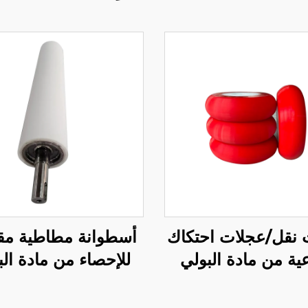
 نقل/عجلات احتكاك
أسطوانة مطاطية مق
ية من مادة البولي
للإحصاء من مادة الب
ان المغلفة بالمطاط
يوريثين (PU) ل
مع دعم OEM/ODM،
في آلات الوضع التص