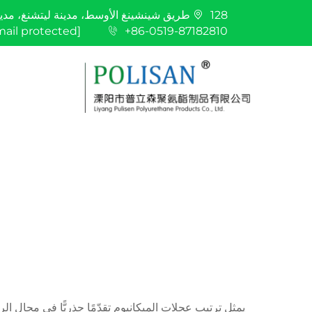
128 طريق شينشينغ الأوسط، مدينة ليتشنغ، مدينة ليانغ، مدينة تشانغتشو، مقاطعة جيانغسو
mail protected]
+86-0519-87182810
يمثل ترتيب عجلات الميكانيوم تقدّمًا جذريًّا في مجال الر