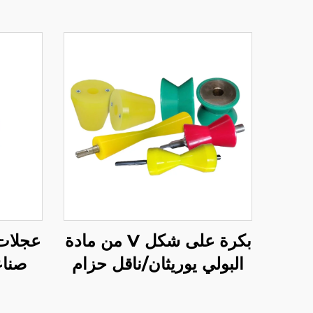
بكرة على شكل V من مادة
عجلات
البولي يوريثان/ناقل حزام
صناع
بكرة مخروطية
يوريث