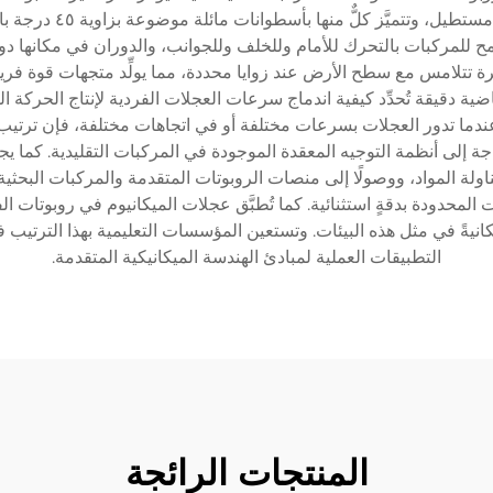
الخاص من العجلات من أ
ح للمركبات بالتحرك للأمام وللخلف وللجوانب، والدوران في مكانها دون
 تتلامس مع سطح الأرض عند زوايا محددة، مما يولِّد متجهات قوة فر
 دقيقة تُحدِّد كيفية اندماج سرعات العجلات الفردية لإنتاج الحركة ال
عندما تدور العجلات بسرعات مختلفة أو في اتجاهات مختلفة، فإن ترتيب عجل
اجة إلى أنظمة التوجيه المعقدة الموجودة في المركبات التقليدية. كما 
ولة المواد، ووصولًا إلى منصات الروبوتات المتقدمة والمركبات البحثية
احات المحدودة بدقةٍ استثنائية. كما تُطبَّق عجلات الميكانيوم في روبوت
مكانيةً في مثل هذه البيئات. وتستعين المؤسسات التعليمية بهذا الترتي
التطبيقات العملية لمبادئ الهندسة الميكانيكية المتقدمة.
المنتجات الرائجة