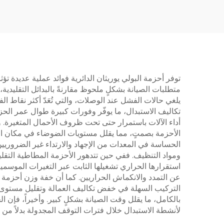
المخصصة متوفرة
الكهر
توفر أحزمة البولي يوريثان الدائرية فوائد عملية عديدة 
متطلبات الصيانة بشكلٍ ملحوظ مقارنةً بالبدائل التقليدية
يلغي حالات الفشل عند الوصلات، والتي تُعَدّ أكثر نقاط ا
تكاليف الاستبدال، ما يوفّر وفورات كبيرة طوال عمر الحزا
أداء الآلات باستمرار حتى تحت ظروف الأحمال المتغيرة. 
الأحزمة بصمتٍ، مما يقلل مستويات الضوضاء في مكان العمل
الحساسة في المعدات من الإجهاد والارتداء غير الضروريين. و
ومواد التنظيف. ففي حين تتدهور الأحزمة المطاطية التقل
استقرارها الحراري تشغيلها الثابت عبر التغيرات الموسمية 
عن التمدد والانكماش الحراريين. كما أن خفة وزن أحزمة ا
التركيب السهلة في خفض تكاليف العمالة وتقليل مستوى ال
بالكامل، ما يقلل وقت الصيانة بشكلٍ كبير. وأخيراً، فإن ا
لأنشطة الاستبدال خلال فترات التوقف المجدولة بدلاً من ا