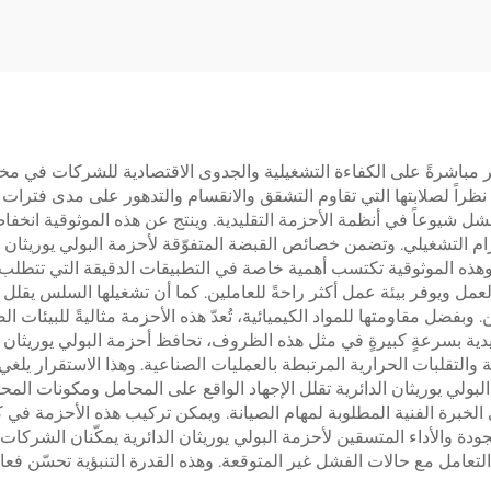
بائية في قطاع النقل
وألوان مختلفة، بك
والآلات
مطاطية عالية الجو
تؤثر مباشرةً على الكفاءة التشغيلية والجدوى الاقتصادية للشركات في 
، نظراً لصلابتها التي تقاوم التشقق والانقسام والتدهور على مدى فترا
لفشل شيوعاً في أنظمة الأحزمة التقليدية. وينتج عن هذه الموثوقية ان
م التشغيلي. وتضمن خصائص القبضة المتفوّقة لأحزمة البولي يوريثان الد
وهذه الموثوقية تكتسب أهمية خاصة في التطبيقات الدقيقة التي تتطلب ث
 ويوفر بيئة عمل أكثر راحةً للعاملين. كما أن تشغيلها السلس يقلل ا
بفضل مقاومتها للمواد الكيميائية، تُعدّ هذه الأحزمة مثاليةً للبيئات ال
يدية بسرعةٍ كبيرةٍ في مثل هذه الظروف، تحافظ أحزمة البولي يوريثان 
والتقلبات الحرارية المرتبطة بالعمليات الصناعية. وهذا الاستقرار يلغي
لبولي يوريثان الدائرية تقلل الإجهاد الواقع على المحامل ومكونات ال
خبرة الفنية المطلوبة لمهام الصيانة. ويمكن تركيب هذه الأحزمة في كث
لجودة والأداء المتسقين لأحزمة البولي يوريثان الدائرية يمكّنان الشرك
لتعامل مع حالات الفشل غير المتوقعة. وهذه القدرة التنبؤية تحسّن فعا