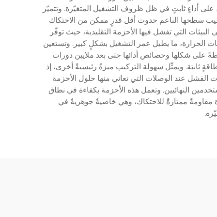
اظ على أداءٍ ثابتٍ في ظل ظروف التشغيل المتغيّرة. وتتميّز
شطيب سطحها الناعم حدوث أقل قدرٍ ممكن من الاحتكاك
ي البيئات التي تفشل فيها الأحزمة التقليدية، حيث توفّر
جات الحرارة، ما يطيل عمر التشغيل بشكلٍ كبير. وتستعين
فظةً على شكلها وخصائص أدائها حتى بعد ملايين دورات
ٍ ثابتة. ويمثّل سهولة التركيب ميزةً رئيسيةً أخرى، إذ
ت الفشل عند الوصلات التي تعاني منها حلول الأحزمة
تخدمين النهائيين. وتعمل هذه الأحزمة بكفاءة في نطاق
 خصائص المادة مقاومةً ممتازةً للاحتكاك، وهي خاصيةٌ جوهريةٌ في
رة.