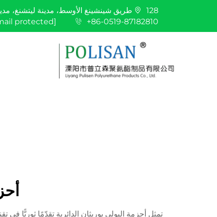
128 طريق شينشينغ الأوسط، مدينة ليتشنغ، مدينة ليانغ، مدينة تشانغتشو، مقاطعة جيانغسو
mail protected]
+86-0519-87182810
أحز
تمثل أحزمة البولي يوريثان الدائرية تقدّمًا ثوريًّا في ت