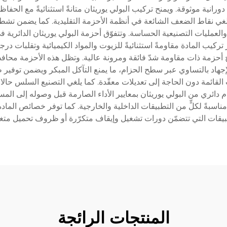
 دورانية موثوقة. ويمنح تركيب البولي يوريثان متانةً استثنائيةً مع الحف
يلغي نقاط الضعف الشائعة في أنظمة الأحزمة التقليدية. كما يضمن ت
والعمليات التصنيعية الحساسة. وتتفوّق أحزمة البولي يوريثان الدائرية ف
كيب المادة مقاومةً استثنائيةً للزيوت والمواد الكيميائية وتقلبات در
اج أحزمة ذات مقاومة شدّ فائقة ومرونة عالية. وتظل هذه الأحزمة محا
جهاد بالتساوي عبر سطح الحزام، ما يمنع التآكل المبكر ويضمن توفير طاقة
لقائمة دون الحاجة إلى تعديلات معقّدة. كما يلغي التصنيع السلس حالا
دائري من البولي يوريثان بمعايير الأداء الصارمة قبل وصوله إلى المس
ح بين -٤٠°م و+٨٠°م، ما يجعلها مناسبةً لكلٍّ من التطبيقات الداخلية والخارجية. كما توفر
بيقات التي تتضمّن دورات تشغيل وإيقاف متكرّرة أو ظروف تحميل متغيّ
المنتجات الرائجة