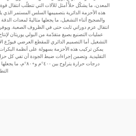
المعدن، ما يشكّل حلاًّ أمثل للآلات التي تتطلّب انتقال قوة
هذه الأحزمة الدائرية بتصميمها السلس المستمر الذي 
والضجيج أثناء التشغيل، ما يجعلها مثاليةً لمعدات الدقة 
انتقال عزم دوراني ثابت حتى في الظروف الصعبة. ويوفر تر
عمليات التصنيع بصيغ متقدّمة من البولي يوريثان لإنت
التشغيل. أما التصميم الدائري للمقطع العرضي فيوزّع الإ
يمكن تركيب هذه الأحزمة بسهولة على أنظمة البكرات ا
التقليدية. وتضمن إجراءات ضبط الجودة أن تفي كل حزام 
درجات حرارة يتراو
التط