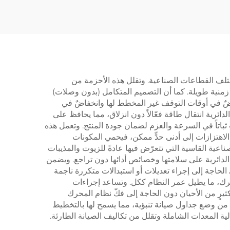
رة
يوريثان، عجلات سويدية
دة
لأنظمة المركبات الموجهة
آليًا من مادة البولي يوريثان
مختلف القطاعات الصناعية. وتقلل هذه الأحزمة من
ت زمنية طويلة. كما أن التصميم المتكامل (بدون وصلات)
خفاضٌ في أوقات التوقف غير المخطط لها وانخفاضٌ في
ائرية انتقال طاقة فعّالاً دون انزلاق، مما يحافظ على
باتاً في السرعة والعزم لضمان جودة المنتج. وتعمل هذه
لاهتزازات إلى أدنى حدٍّ ممكن، فيحمي المكونات
صناعية القاسية التي تتعرّض فيها عادةً للزيوت والمذيبات
الدائرية على سلامتها وخصائص أدائها دون تراجع. ويضمن
 الحاجة إلى إجراء تعديلات أو استبدالات متكررة ناجمة
محرك، ما يطيل عمر النظام ككل. وتساعد إجراءات
يرٍ من الأحيان دون الحاجة إلى فكّ نظام المحرك
ات من وضع جداول صيانة تنبؤية، مما يسمح لها بالتخطيط
لية المعدات الشاملة وتقلل من تكاليف الصيانة الطارئة.