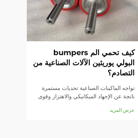
كيف تحمي الم bumpers
البولي يوريثين الآلات الصناعية من
البو
التصادم؟
المن
تواجه الماكينات الصناعية تحديات مستمرة
في ال
ناتجة عن الإجهاد الميكانيكي والاهتزاز وقوى
المعد
التصادم، والتي قد تؤدي إلى التآكل المبكر
تصادم
عرض المزيد
عرض ا
وتوقف العمليات والإصلاحات المكلفة. وقد
الواقي
أصبح دمج مكونات واقية متقدمة أمرًا ضروريًا
التشغ
ل...