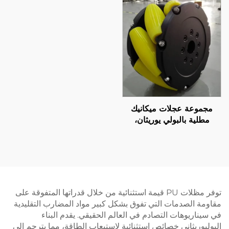
البولي يوريثين، مصنعة
الاتجاهات
مباشرة من المصنع
مجموعة عجلات ميكانيك
مطلية بالبولي يوريثان،
عجلات دفع منخفضة الضجيج
ومتعددة الاتجاهات للروبوتات
المتنقلة، مضادة للانزلاق
ومقاومة للاهتراء، حسب
الطلب
توفر مظلات PU قيمة استثنائية من خلال قدراتها المتفوقة على
مقاومة الصدمات التي تفوق بشكل كبير مواد المضارب التقليدية
في سيناريوهات التصادم في العالم الحقيقي. يقدم البناء
البوليوريثاني خصائص استثنائية لاستيعاب الطاقة، مما يترجم إلى