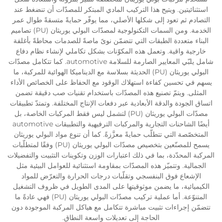
استثنائيتين. ويتيح هذا التركيب المادي المبتكر للمصدّات أن تنضغط عند
التصادم ثم تعود إلى شكلها الأصلي، مما يوفّر حمايةً متسقةً طوال عمر
الخدمة. ومن السمات التكنولوجية لمصدّات البولي يوريثان (PU) تصاميم
البناء متعددة الطبقات التي تتضمّن نوىً ماصةً للصدمات محاطةً بأغلفة
خارجية واقية. وتعمل هذه المكوّنات بشكل تكاملي لإنشاء نظام دفاع
شامل يلبّي المعايير الصارمة للسلامة automotive. كما تتكامل مصدّات
البولي يوريثان (PU) الحديثة بسلاسة مع الديناميكا الهوائية للمركبة، ما
يسهم في تحسين كفاءة استهلاك الوقود مع الحفاظ على الخصائص الأداء
المثلى. ويتمّ تصنيع هذه المصدّات باستخدام تقنيات صب دقيقة تضمن
اتساق الجودة والدقة الأبعادية عبر دفعات الإنتاج المختلفة. وتمتدّ تطبيقات
مصدّات البولي يوريثان (PU) لتشمل ليس فقط المركبات الخاصة، بل
أيضًا الشاحنات التجارية والمركبات الترفيهية والتطبيقات automotive
المتخصّصة التي تتطلّب حمايةً معزَّزةً. كما أن تنوع مواد البولي يوريثان
يسمح للمصنّعين بتخصيص مصدّات البولي يوريثان (PU) وفقًا لمتطلّبات
المركبة المحدّدة، بما في ذلك اعتبارات الوزن وتكوينات التثبيت والتفضيلات
الجمالية. وتتميّز هذه المصدّات بمقاومة استثنائية للعوامل البيئية مثل
الإشعاع فوق البنفسجي وتقلّبات درجات الحرارة والتعرّض للمواد
الكيميائية، ما يضمن موثوقيتها على المدى الطويل في ظروف التشغيل
المتنوّعة. أما عملية تركيب مصدّات البولي يوريثان (PU) فهي عادةً ما
تتضمّن إجراءات تثبيت مباشرة تتكامل مع هياكل المركبة الموجودة دون
الحاجة إلى تعديلات واسعة النطاق.