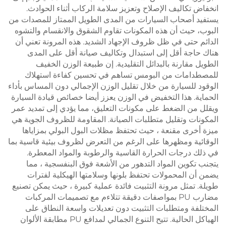
انخفاض تكاليف الإصلاح وتعزيز سلامة الركاب أثناء الحوادث.
يستفيد أصحاب السيارات من المدى الطويل الممتاز للمصدات من
البوب، حيث أن هذه المكونات تقاوم الشقوق والانقسام والتشوه
الدائم حتى في ظل ظروف الإجهاد الشديد. هذه المرونة تعني أن
هناك حاجة أقل إلى استبدال وتكاليف صيانة أقل على المدى
الطويل مقارنة بالبدائل التقليدية. إن طبيعة الوزن الخفيف
للمصطدامات من البومس تساهم في تحسين كفاءة استهلاك
الوقود للسيارة من خلال تقليل الوزن الإجمالي دون المساس بأداء
الحماية. هذا التخفيض في الوزن يعزز أيضا خصائص قيادة السيارة
ويقلل من الضغط على مكونات التعليق، مما يؤدي إلى تمديد عمر
المكونات وتقليل متطلبات الصيانة. المقاومة للظروف الجوية هي
ميزة أخرى مقنعة ، حيث تحتفظ مظلات البول البولي بمزاياها
الوقائية ومظهرها على الرغم من التعرض لظروف بيئية قاسية بما
في ذلك درجات الحرارة القاسية والرطوبة والمواد المعطرة.
يتجنب تكوين المواد التدهور من الأشعة فوق البنفسجية ، مما
يضمن أن المحمولات تحتفظ بلونها وسلامتها الهيكلية لفترات
طويلة. تمثل مرونة التثبيت فائدة عملية كبيرة ، حيث يمكن تصنيع
مضارب PU بمواصفات دقيقة تتلاءم مع تصميمات المركبات
المختلفة ومتطلبات التثبيت دون تعديلات واسعة النطاق على
الهياكل الحالية. تتيح التنوع الجمالي لمدافع PU مطابقة الألوان