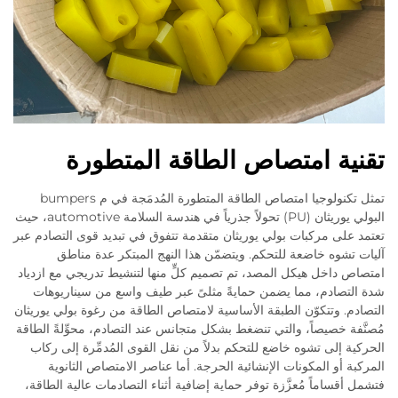
تقنية امتصاص الطاقة المتطورة
تمثل تكنولوجيا امتصاص الطاقة المتطورة المُدمَجة في م bumpers
البولي يوريثان (PU) تحولاً جذرياً في هندسة السلامة automotive، حيث
تعتمد على مركبات بولي يوريثان متقدمة تتفوق في تبديد قوى التصادم عبر
آليات تشوه خاضعة للتحكم. ويتضمّن هذا النهج المبتكر عدة مناطق
امتصاص داخل هيكل المصد، تم تصميم كلٍّ منها لتنشيط تدريجي مع ازدياد
شدة التصادم، مما يضمن حمايةً مثلىً عبر طيف واسع من سيناريوهات
التصادم. وتتكوّن الطبقة الأساسية لامتصاص الطاقة من رغوة بولي يوريثان
مُصنَّفة خصيصاً، والتي تنضغط بشكل متجانس عند التصادم، محوِّلةً الطاقة
الحركية إلى تشوه خاضع للتحكم بدلاً من نقل القوى المُدمِّرة إلى ركاب
المركبة أو المكونات الإنشائية الحرجة. أما عناصر الامتصاص الثانوية
فتشمل أقساماً مُعزَّزة توفر حماية إضافية أثناء التصادمات عالية الطاقة،