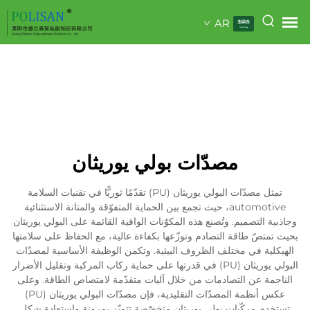
AR
مصدّات بولي يوريثان
تمثل مصدّات البولي يوريثان (PU) تقدّمًا ثوريًّا في تقنيات السلامة
automotive، حيث تجمع بين الحماية المتفوّقة والمتانة الاستثنائية
وجاذبية التصميم. وتُصنع هذه المكوّنات الواقية القائمة على البولي يوريثان
بحيث تمتصّ طاقة التصادم وتوزّعها بكفاءة عالية، مع الحفاظ على سلامتها
الهيكلية في مختلف الظروف البيئية. وتكمن الوظيفة الأساسية لمصدّات
البولي يوريثان (PU) في قدرتها على حماية ركاب المركبة وتقليل الأضرار
الناجمة عن التصادمات من خلال آليات متقدّمة لامتصاص الطاقة. وعلى
عكس أنظمة المصدّات التقليدية، فإن مصدّات البولي يوريثان (PU)
تستخدم مركّبات بولي يوريثان متخصّصة تتميّز بمرونة واستعادة شكل