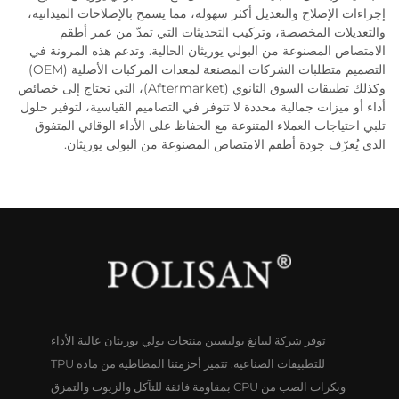
إجراءات الإصلاح والتعديل أكثر سهولة، مما يسمح بالإصلاحات الميدانية،
والتعديلات المخصصة، وتركيب التحديثات التي تمدّ من عمر أطقم
الامتصاص المصنوعة من البولي يوريثان الحالية. وتدعم هذه المرونة في
التصميم متطلبات الشركات المصنعة لمعدات المركبات الأصلية (OEM)
وكذلك تطبيقات السوق الثانوي (Aftermarket)، التي تحتاج إلى خصائص
أداء أو ميزات جمالية محددة لا تتوفر في التصاميم القياسية، لتوفير حلول
تلبي احتياجات العملاء المتنوعة مع الحفاظ على الأداء الوقائي المتفوق
الذي يُعرّف جودة أطقم الامتصاص المصنوعة من البولي يوريثان.
توفر شركة لييانغ بوليسين منتجات بولي يوريثان عالية الأداء
للتطبيقات الصناعية. تتميز أحزمتنا المطاطية من مادة TPU
وبكرات الصب من CPU بمقاومة فائقة للتآكل والزيوت والتمزق