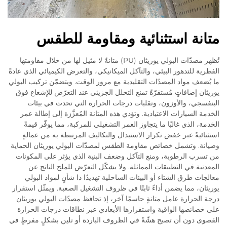
متانة استثنائية ومقاومة للطقس
تُظهر مصدّات البولي يوريثان (PU) متانةً لا مثيل لها من خلال مقاومتها
الفطرية للتدهور البيئي، والتآكل الميكانيكي، والتعرض الكيميائي الذي عادةً
ما يُضعف مواد المصدّات التقليدية مع مرور الوقت. ويتضمّن تركيب البولي
يوريثان إضافاتٍ مُستقرّةً تمنع التحلل الجزيئي عند التعرّض للإشعاع فوق
البنفسجي، والأوزون، وتقلبات درجات الحرارة التي تحدث في بيئات
الخدمة السيارات الاعتيادية. وتؤدي هذه المتانة المُعزَّزة إلى إطالة عمر
الخدمة، الذي غالبًا ما يتجاوز العمر التشغيلي للمركبة، مما يوفّر قيمةً
استثنائيةً عبر خفض تكرار الاستبدال والتكاليف المرتبطة به من عمالةٍ
وصيانة. وتشمل خصائص مقاومة الطقس لمصدّات البولي يوريثان الحماية
من تسرب الرطوبة، ومنع التآكل وضعف البنية الذي يؤثر على المكونات
المعدنية في التطبيقات المماثلة. ولا يشكّل التعرّض للملح الناتج عن
معالجات طرق الشتاء أو البيئات الساحلية تهديدًا ذا شأنٍ لمواد البولي
يوريثان، مما يضمن أداءً ثابتًا في ظروف التشغيل الصعبة. ويمثّل استقرار
درجة الحرارة عامل متانةٍ حاسمًا آخر، إذ تحافظ مصدّات البولي يوريثان
على خصائصها الواقية واستقرارها الأبعادي عبر نطاقات درجات الحرارة
القصوى دون أن تصبح هشّةً في الظروف الباردة أو تلين بشكلٍ مفرطٍ في