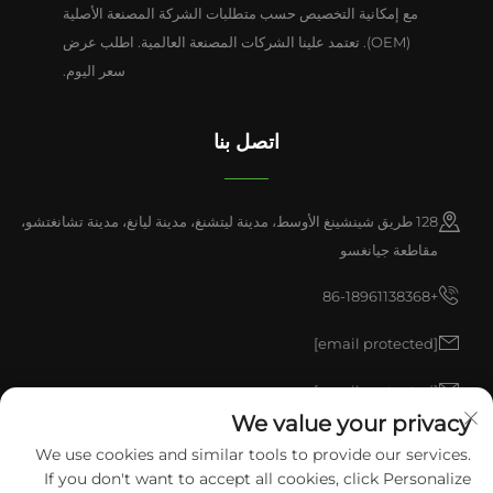
مع إمكانية التخصيص حسب متطلبات الشركة المصنعة الأصلية
(OEM). تعتمد علينا الشركات المصنعة العالمية. اطلب عرض
سعر اليوم.
اتصل بنا
128 طريق شينشينغ الأوسط، مدينة ليتشنغ، مدينة ليانغ، مدينة تشانغتشو،
مقاطعة جيانغسو
+86-18961138368
[email protected]
[email protected]
We value your privacy
We use cookies and similar tools to provide our services.
حقوق النشر © 2026 شركة China Liyang pulisen للمنتجات البولي يوريثان
If you don't want to accept all cookies, click Personalize
المحدودة. جميع الحقوق محفوظة.
سياسة الخصوصية