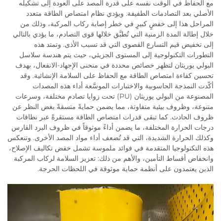
مع الحفاظ في الوقت نفسه على قدرة المصد على العودة إلى تشكيله
الأصلي بعد التصادمات الطفيفة. ويؤدي نظام امتصاص الطاقة متعدد
المراحل هذا إلى خفضٍ كبيرٍ في خطر إصابة ركاب المركبة، وذلك من
خلال إطالة المدة الزمنية التي تُطبَّق خلالها قوى التصادم، ما يؤدي بالتالي
إلى تخفيض قيم التسارع القصوى التي قد تسبب الأذى. وتمتد هذه
التطورات التكنولوجية إلى المستوى الجزيئي، حيث يتم هندسة سلاسل
البولي يوريثان لتظهر خصائص محددة في منحنى الإجهاد-الانفعال، بهدف
تحسين كفاءة امتصاص الطاقة مع الحفاظ على السلامة الإنشائية. وقد
أكّدت النمذجة الحاسوبية والاختبارات الموسَّعة أداء هذه المصدات
المصنوعة من البولي يوريثان (PU) تحت زوايا تصادم مختلفة، وسرعات
متنوعة، وظروف بيئية متفاوتة، مما يضمن حمايةً متسقةً بغض النظر عن
ظروف الحادث. كما تبقى قدرات امتصاص الطاقة مستقرةً عبر نطاقات
درجات الحرارة المختلفة، ما يضمن أداءً موثوقاً في ظروف البرد القارس
وكذلك الحرارة الشديدة، التي قد تُضعف أداء مواد المصد الأخرى. وتنعكس
هذه التكنولوجيا المتقدمة في فوائد ملموسة تشمل خفض تكاليف الإصلاح،
وانخفاض أقساط التأمين، والأهم من ذلك: تعزيز السلامة لركاب المركبة
الذين يعتمدون على أنظمة حماية موثوقة في اللحظات الحرجة.