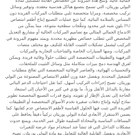
جمالية عالية. وتنتج هذه المرونة عن الخصائص القابلة للتشكيل لمادة
البولي يوريثان، التي تسمح بتصنيع هياكل هندسية معقدة، وتوفير وسائل
تركيب مخصصة، ومزايا متخصصة تلبي متطلبات المركبات الفريدة دون
المساس بالسلامة البنائية. كما تتيح عمليات التصنيع إنتاج أطقم امتصاص
PU بلونٍ شبه غير محدود وتنعُّجات سطحية متنوعة، مما يمكّن من
الاندماج الجمالي المثالي مع تصاميم المركبات الحالية أو مشاريع التعديل
المخصص التي تتطلب خصائص مظهرية محددة. ويمتد مفهوم المرونة في
التركيب ليشمل تشكيلات التثبيت القابلة للتكيف مع مختلف منصات
المركبات، ومنها السيارات الخاصة والشاحنات التجارية والمركبات
الترفيهية والتطبيقات المتخصصة التي تتطلب حلولاً وقائية فريدة. ويمكن
لفرق الهندسة دمج ميزات متكاملة مثل وسائل التثبيت للملحقات،
والتحسينات الهوائية، والعناصر الوقائية المتخصصة التي تعالج متطلبات
التشغيل المحددة. وبفضل خفة وزن أطقم الامتصاص المصنوعة من البولي
يوريثان، تصبح إجراءات التركيب أسهل، كما تقل احتياجات الدعم البنائي
مقارنةً بالبدائل الأثقل وزناً، ما يؤدي في كثير من الأحيان إلى استبعاد
الحاجة إلى تعديل الإطار أو تقويته. وتتيح قدرات التصنيع المخصصة تطوير
نماذج أولية وإنتاج دفعات صغيرة تخدم الأسواق المتخصصة أو التطبيقات
الفريدة التي تثبت فيها الحلول القياسية لأطقم الامتصاص عدم كفايتها. كما
يضمن الاستقرار الأبعادي لمادة البولي يوريثان تركيباً دقيقاً يحافظ على
المسافات المناسبة والمحاذاة السليمة طوال عمر الخدمة، ويمنع حدوث
مشكلات التداخل التي قد تنشأ عند استخدام مواد عرضة للتغيرات
الأبعادية. وبفضل القابلية العالية للتعامل مع مادة البولي يوريثان، تصبح