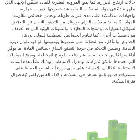
حالات ارتفاع الحرارة. كما تمنع المرونة الفطرية للمادة تشقّق الإجهاد الذي
يظهر عادةً في مواد المصدّات الصلبة عند خضوعها لدورات حرارية
وإجهادات ميكانيكية على مدى فتراتٍ طويلة. وتحمي خصائص مقاومة
المواد الكيميائية مصدّات البولي يوريثان من التدهور الناجم عن التعرّض
لسوائل السيارات، ومنتجات التنظيف، والملوثات البيئية التي قد تُضعف
مواد مصدّات أخرى. كما تقاوم الخصائص السطحية للبولي يوريثان
الخدوش والتآكل، مع الحفاظ على مظهرها ووظيفتها الواقية طوال دورة
الخدمة. ويضمن التحكم في جودة التصنيع اتساق خصائص المادة، ما يوفّر
أداءً متوقعًا من حيث المتانة عبر دفعات الإنتاج المختلفة، ويمنح الموثوقية
التي يعتمدها مالكو المركبات ومدراء الأساطيل. وبذلك تقلّل هذه المتانة
الاستثنائية التكاليف الإجمالية على مدى دورة الحياة، مع الحفاظ على
مستويات حمايةٍ ثابتةٍ تساهم في السلامة والأداء العامين للمركبة طوال
فترة الملكية.