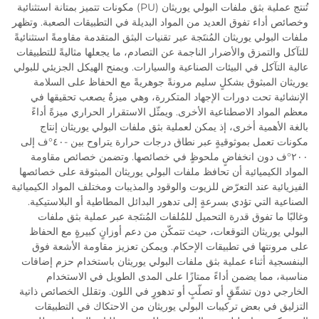
تُنتج عملية بثق ملفات البولي يوريثان (PU) مكونات تتميز بمتانة استثنائية
وخصائص أداء تفوق العديد من المواد البديلة في التطبيقات الصعبة. وتظهر
ملفات البولي يوريثان المُنتَجة عبر تقنيات البثق المتقدمة مقاومةً استثنائيةً
للتآكل والتمزق والأضرار الناجمة عن التصادم، ما يجعلها مثاليةً للتطبيقات
عالية التآكل في البيئات الصناعية والسيارات. ويمنح الهيكل الجزيئي للبولي
يوريثان المبثوق بشكلٍ سليم مرونةً جوهريةً مع الحفاظ على السلامة
الإنشائية تحت دورات الإجهاد المتكررة، وهي ميزةٌ يصعب تحقيقها في
معظم المواد الاصطناعية الأخرى. ويمثّل الاستقرار الحراري ميزةً أداءً
بالغة الأهمية أخرى، إذ يمكن لعملية بثق ملفات البولي يوريثان إنتاج
مكونات تعمل بموثوقيةٍ عبر نطاق درجات حرارة يتراوح بين -٤٠°ف إلى
٢٠٠°ف دون انخفاضٍ ملحوظٍ في خصائصها. وتضمن خصائص مقاومة
المواد الكيميائية أن تحافظ ملفات البولي يوريثان المبثوقة على خصائصها
الفيزيائية عند التعرّض للزيوت والوقود والمذيبات ومختلف المواد الكيميائية
الصناعية التي تؤدي بسرعةٍ إلى تدهور البدائل المطاطية أو البلاستيكية.
وغالبًا ما تفوق قدرة التحميل للمُلفات المُنتَجة عبر عملية بثق ملفات
البولي يوريثان التوقعات، حيث تتمكّن من دعم أوزانٍ كبيرةٍ مع الحفاظ
على مرونتها في تطبيقات الإحكام. ويمكن تعزيز مقاومة الأشعة فوق
البنفسجية أثناء عملية بثق ملفات البولي يوريثان باستخدام حزم إضافات
مناسبة، مما يضمن أداءً ممتازًا على المدى الطويل في الاستخدام
الخارجي دون تشقّقٍ أو تصلّبٍ أو تدهورٍ في اللون. وتقلل الخصائص ذاتية
التزليق في بعض تركيبات البولي يوريثان من الاحتكاك في التطبيقات