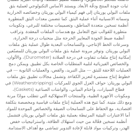
ثبات جودة المنتج ودقّة الأبعاد. ويستند الأساس التكنولوجي لعملية بثق
ملفات البولي يوريثان إلى فهم كيمياء البولي يوريثان وخصائصه الحرارية
وسماته الانسيابية أثناء عملية البثق. كما تتضمن معدات البثق المتطورة
أنظمة تسخين متعددة المناطق، وتصميمات مختلفة للبرغي، وتكوينات
متطورة للقوالب تتيح التعامل مع هندسات الملفات المعقدة. وتراقب
أنظمة ضبط الجودة المعايير الحرجة مثل منحنيات درجة الحرارة،
وسرعات الخط الإنتاجي، والتسامحات البعدية طوال عملية بثق ملفات
البولي يوريثان. وتوفر مرونة عملية بثق ملفات البولي يوريثان للمصنّعين
إمكانية إنتاج ملفات تتفاوت في درجة الصلادة (Durometer)، والألوان،
والخصائص الفيزيائية لتلبية المتطلبات الخاصة بكل تطبيق. ويمكن دمج
العمليات اللاحقة للبثق — مثل التبريد، والقص، والعمليات الثانوية — في
خطوط إنتاج مستمرة لتعزيز الكفاءة. وتشمل مجالات تطبيق بثق ملفات
البولي يوريثان: حواف العزل الجوي للمركبات (Weatherstripping) في
قطاع السيارات، وأختام المباني، والواشات الصناعية (Gaskets)،
ومكونات الأجهزة الطبية، والمنتجات الاستهلاكية التي تتطلب موادًا مرنة
ومع ذلك متينة. كما تتيح هذه العملية إنتاج ملفات قياسية ومخصصة بتكلفة
اقتصادية، مع الحفاظ على التسامحات الضيقة والخصائص الموحدة للمواد.
أما الاعتبارات البيئية المرتبطة بعملية بثق ملفات البولي يوريثان فتشمل
أنظمة تسخين فعّالة من حيث استهلاك الطاقة، واستراتيجيات خفض
الهدر، وتركيبات مواد قابلة لإعادة التدوير تتماشى مع أهداف الاستدامة.