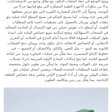
ويتيح التوسُّع في أبعاد الملفات التكيُّف مع نطاق واسع من الاستخدامات،
بدءًا من مكوّنات الأجهزة الطبية المصغَّرة التي يبلغ قياسها جزءًا من
البوصة، وصولًا إلى الأختام المعمارية الكبيرة التي يبلغ عرض مقطعها
العرضي عدة بوصات. كما يسمح التحكم في نسيج السطح أثناء عملية بثق
ملفات البولي يوريثان بالحصول على تشطيبات ناعمة تلائم المتطلبات
الطبية، أو أسطح ذات نقوش تحسّن من قوة الإمساك أو الجاذبية الجمالية
في المنتجات الاستهلاكية. وتفتح إمكانية تنويع خصائص المادة على امتداد
طول الملفات المبثوقة آفاقًا جديدةً أمام التدرّج في الصلابة، أو التعزيز
الانتقائي، أو الخصائص الانتقالية داخل مكوّن واحد. ويمكن دمج العمليات
الثانوية بعد البثق — مثل القص، واللكم، والالتصاق، أو التجميع — في
خطوط الإنتاج المستمرة، مما يقلّل من عمليات المناورة ويزيد من كفاءة
التصنيع العامة. كما تتيح إمكانات النماذج الأولية السريعة إجراء تعديلات
سريعة على القوالب وضبط المواد، ما يُمكّن من تطوير حلول مخصصة
بكفاءة لتلبية المتطلبات المحددة للعملاء. ويضمن اتساق عمليات بثق
ملفات البولي يوريثان أن أداء النموذج الأولي يعكس بدقة خصائص القطعة
الإنتاجية، مما يقلّل من زمن وتكاليف التطوير.