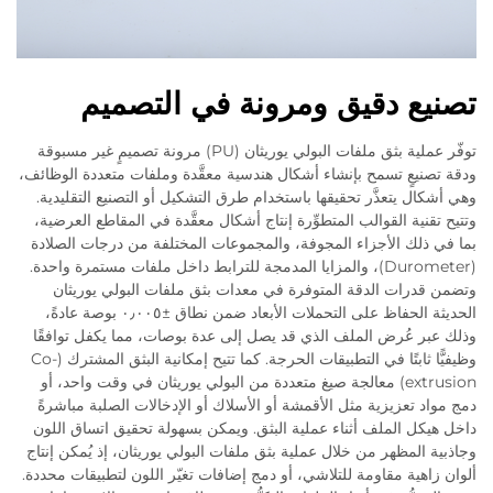
تصنيع دقيق ومرونة في التصميم
توفّر عملية بثق ملفات البولي يوريثان (PU) مرونة تصميمٍ غير مسبوقة
ودقة تصنيعٍ تسمح بإنشاء أشكال هندسية معقَّدة وملفات متعددة الوظائف،
وهي أشكال يتعذَّر تحقيقها باستخدام طرق التشكيل أو التصنيع التقليدية.
وتتيح تقنية القوالب المتطوِّرة إنتاج أشكال معقَّدة في المقاطع العرضية،
بما في ذلك الأجزاء المجوفة، والمجموعات المختلفة من درجات الصلادة
(Durometer)، والمزايا المدمجة للترابط داخل ملفات مستمرة واحدة.
وتضمن قدرات الدقة المتوفرة في معدات بثق ملفات البولي يوريثان
الحديثة الحفاظ على التحملات الأبعاد ضمن نطاق ±٠٫٠٠٥ بوصة عادةً،
وذلك عبر عُرض الملف الذي قد يصل إلى عدة بوصات، مما يكفل توافقًا
وظيفيًّا ثابتًا في التطبيقات الحرجة. كما تتيح إمكانية البثق المشترك (Co-
extrusion) معالجة صيغ متعددة من البولي يوريثان في وقت واحد، أو
دمج مواد تعزيزية مثل الأقمشة أو الأسلاك أو الإدخالات الصلبة مباشرةً
داخل هيكل الملف أثناء عملية البثق. ويمكن بسهولة تحقيق اتساق اللون
وجاذبية المظهر من خلال عملية بثق ملفات البولي يوريثان، إذ يُمكن إنتاج
ألوان زاهية مقاومة للتلاشي، أو دمج إضافات تغيّر اللون لتطبيقات محددة.