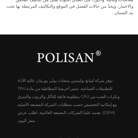
والاختبار، ويحدّ من حالات الفشل في الموقع والتكاليف المرتبطة بها تحت
بند الضمان.
توفر شركة لييانغ بوليسين منتجات بولي يوريثان عالية الأداء
للتطبيقات الصناعية. تتميز أحزمتنا المطاطية من مادة TPU
وبكرات الصب من CPU بمقاومة فائقة للتآكل والزيوت والتمزق
مع إمكانية التخصيص حسب متطلبات الشركة المصنعة الأصلية
(OEM). تعتمد علينا الشركات المصنعة العالمية. اطلب عرض
سعر اليوم.