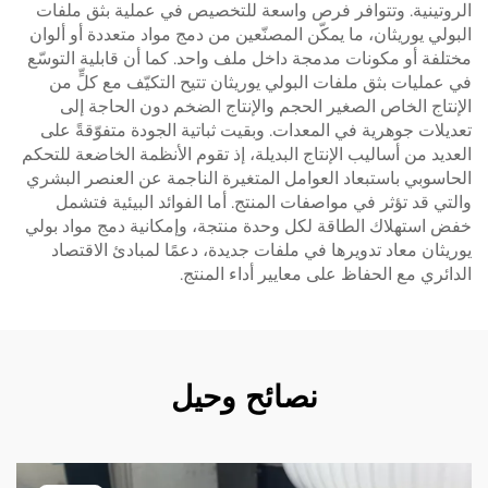
الروتينية. وتتوافر فرص واسعة للتخصيص في عملية بثق ملفات
البولي يوريثان، ما يمكّن المصنّعين من دمج مواد متعددة أو ألوان
مختلفة أو مكونات مدمجة داخل ملف واحد. كما أن قابلية التوسّع
في عمليات بثق ملفات البولي يوريثان تتيح التكيّف مع كلٍّ من
الإنتاج الخاص الصغير الحجم والإنتاج الضخم دون الحاجة إلى
تعديلات جوهرية في المعدات. وبقيت ثباتية الجودة متفوّقةً على
العديد من أساليب الإنتاج البديلة، إذ تقوم الأنظمة الخاضعة للتحكم
الحاسوبي باستبعاد العوامل المتغيرة الناجمة عن العنصر البشري
والتي قد تؤثر في مواصفات المنتج. أما الفوائد البيئية فتشمل
خفض استهلاك الطاقة لكل وحدة منتجة، وإمكانية دمج مواد بولي
يوريثان معاد تدويرها في ملفات جديدة، دعمًا لمبادئ الاقتصاد
الدائري مع الحفاظ على معايير أداء المنتج.
نصائح وحيل