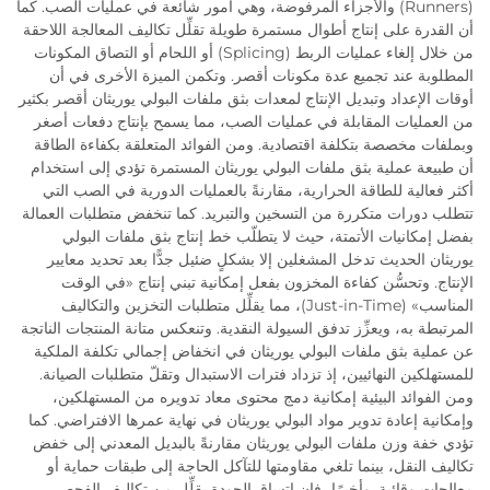
(Runners) والأجزاء المرفوضة، وهي أمور شائعة في عمليات الصب. كما
أن القدرة على إنتاج أطوال مستمرة طويلة تقلِّل تكاليف المعالجة اللاحقة
من خلال إلغاء عمليات الربط (Splicing) أو اللحام أو التصاق المكونات
المطلوبة عند تجميع عدة مكونات أقصر. وتكمن الميزة الأخرى في أن
أوقات الإعداد وتبديل الإنتاج لمعدات بثق ملفات البولي يوريثان أقصر بكثير
من العمليات المقابلة في عمليات الصب، مما يسمح بإنتاج دفعات أصغر
وبملفات مخصصة بتكلفة اقتصادية. ومن الفوائد المتعلقة بكفاءة الطاقة
أن طبيعة عملية بثق ملفات البولي يوريثان المستمرة تؤدي إلى استخدام
أكثر فعالية للطاقة الحرارية، مقارنةً بالعمليات الدورية في الصب التي
تتطلب دورات متكررة من التسخين والتبريد. كما تنخفض متطلبات العمالة
بفضل إمكانيات الأتمتة، حيث لا يتطلّب خط إنتاج بثق ملفات البولي
يوريثان الحديث تدخل المشغلين إلا بشكلٍ ضئيل جدًّا بعد تحديد معايير
الإنتاج. وتحسُّن كفاءة المخزون بفعل إمكانية تبني إنتاج «في الوقت
المناسب» (Just-in-Time)، مما يقلِّل متطلبات التخزين والتكاليف
المرتبطة به، ويعزِّز تدفق السيولة النقدية. وتنعكس متانة المنتجات الناتجة
عن عملية بثق ملفات البولي يوريثان في انخفاض إجمالي تكلفة الملكية
للمستهلكين النهائيين، إذ تزداد فترات الاستبدال وتقلّ متطلبات الصيانة.
ومن الفوائد البيئية إمكانية دمج محتوى معاد تدويره من المستهلكين،
وإمكانية إعادة تدوير مواد البولي يوريثان في نهاية عمرها الافتراضي. كما
تؤدي خفة وزن ملفات البولي يوريثان مقارنةً بالبديل المعدني إلى خفض
تكاليف النقل، بينما تلغي مقاومتها للتآكل الحاجة إلى طبقات حماية أو
معالجات وقائية. وأخيرًا، فإن اتساق الجودة يقلِّل من تكاليف الفحص