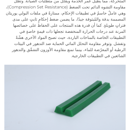
المتحركة، مما يطيل عمر الخدمة ويقلل من متطلبات الصيانة. وتظل
مقاومة التشوه الدائم تحت الضغط (Compression Set Resistance)،
وهي عاملٌ حاسمٌ في تطبيقات الإحكام، ممتازةً في ملفات البولي يوريثان
المصممة بدقة والمُبثوقة جيدًا، ما يضمن ضغط إحكامٍ ثابتٍ على مدى
فتراتٍ طويلةٍ. كما أن قدرة هذه المنتجات على الحفاظ على خصائصها
المرنة عند درجات الحرارة المنخفضة تجعلها ذات قيمةٍ خاصةٍ في
التطبيقات الخاصة بالمناخات الباردة، حيث تصبح المواد الأخرى هشّةً
وتفشل. وتوفر مقاومة التحلل المائي الحماية ضد التدهور في البيئات
الرطبة أو المعرّضة للماء، بينما تمنع مقاومة الأوزون التشقّق والتدهور
الشائعين في التطبيقات الخارجية.