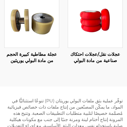
مباشرة من المصنع
عجلات نقل/عجلات احتكاك
عجلة مطاطية كبيرة الحجم
صناعية من مادة البولي
من مادة البولي يوريثين
يوريثان المغلفة بالمطاط مع
شديدة التحمل للمعدات
دعم OEM/ODM، مقاومة
الصناعية، معالجة القطع
للتآكل 70A-65D
المخصصة متوفرة
توفّر عملية بثق ملفات البولي يوريثان (PU) تنوعًا استثنائيًّا في
المواد، ما يمكّن المصنّعين من إنتاج ملفات ذات خصائص فيزيائية
مُصمَّمة خصيصًا لتلبية متطلبات التطبيقات الصعبة. وتتيح هذه
المرونة إنتاج أختام لينة ومرنة جنبًا إلى جنب مع مكونات هيكلية
صلبة باستخدام نفس معدات البثق الأساسية، مع إجراء التعديلات