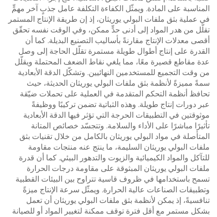
المناسبة على المادة. ويمثّل الكفاءة التكلفة عامل جذبٍ آخر مهمٍّ
في عملية بثق ملفات البولي يوريثان، إذ إن طريقة الإنتاج المستمر
تقلّل من هدر المواد إلى أدنى حدٍّ ممكن، وفي الوقت نفسه تحقّق
أقصى معدلات الإنتاج مقارنةً بأساليب التصنيع البديلة. كما أن
القدرة على إنتاج أطوال طويلة مستمرة تقلّل الحاجة إلى وصل
عدة مقاطع قصيرة معًا، مما يلغي نقاط الضعف المحتملة ويقلّل
من وقت التجميع للمستخدمين النهائيين. وتشكّل الدقة الأبعادية
سمةً مميزةً لأنظمة بثق ملفات البولي يوريثان الحديثة، حيث
تحافظ أنظمة التحكم المتقدمة في العملية على تحملات ضيّقة
عبر دورات إنتاج طويلة. وهذه الثباتية تضمن تركيبًا ووظيفةً
موثوقتين في التطبيقات الحرجة التي تؤثر فيها الدقة الأبعادية
تأثيرًا مباشرًا على الأداء والسلامة. وتتجسّد خصائص المتانة
المتأصلة في مواد البولي يوريثان بالكامل من خلال تقنيات بثق
ملفات البولي يوريثان السليمة، ما ينتج عنه منتجات مقاومة
للتآكل والمواد الكيميائية والزيوت والتدهور البيئي. كما أن قدرة
ملفات البولي يوريثان المبثوقة على مقاومة درجات الحرارة
تسمح باستخدامها في ظروف قاسية تتراوح بين البيئات القطبية
وتطبيقات الصناعات عالية الحرارة. ويمثّل سرعة الإنتاج ميزةً
تنافسيةً، إذ يمكن لأنظمة بثق ملفات البولي يوريثان أن تعمل
بشكل مستمر مع أقل فترة توقف ممكنة لتغيير المواد أو للصيانة