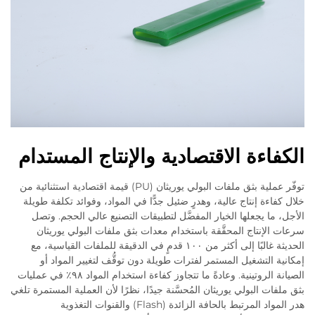
الكفاءة الاقتصادية والإنتاج المستدام
توفّر عملية بثق ملفات البولي يوريثان (PU) قيمة اقتصادية استثنائية من
خلال كفاءة إنتاج عالية، وهدرٍ ضئيل جدًّا في المواد، وفوائد تكلفة طويلة
الأجل، ما يجعلها الخيار المفضَّل لتطبيقات التصنيع عالي الحجم. وتصل
سرعات الإنتاج المحقَّقة باستخدام معدات بثق ملفات البولي يوريثان
الحديثة غالبًا إلى أكثر من ١٠٠ قدمٍ في الدقيقة للملفات القياسية، مع
إمكانية التشغيل المستمر لفترات طويلة دون توقُّف لتغيير المواد أو
الصيانة الروتينية. وعادةً ما تتجاوز كفاءة استخدام المواد ٩٨٪ في عمليات
بثق ملفات البولي يوريثان المُحسَّنة جيدًا، نظرًا لأن العملية المستمرة تلغي
هدر المواد المرتبط بالحافة الزائدة (Flash) والقنوات التغذوية