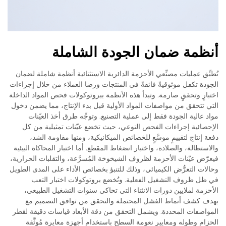
أنظمة ضمان الجودة الشاملة
تُطبِّق عمليات مصنِّعي الأحزمة الدائرية الاستثنائية أنظمة شاملة لضمان
الجودة تكفل موثوقيةً فائقةً في المنتجات ورضا العملاء من خلال إجراءات
اختبارٍ وتحققٍ صارمة. وتبدأ هذه الأنظمة ببروتوكولات فحص المواد الداخلة
التي تتحقق من مواصفات المواد الأولية قبل بدء الإنتاج، مما يضمن دخول
مواد عالية الجودة فقط إلى عملية التصنيع. وتوجِّه طرق أخذ العيّنات
الإحصائية إجراءات الفحص النوعي، حيث تخضع عيّنات تمثيلية من كل
دفعة إنتاج لتقييمٍ موسَّعٍ للخصائص الميكانيكية، ومنها مقاومة الشد،
والاستطالة، والصلادة، واختبار انضغاط المقطع. أما اختبار المحاكاة البيئية
فيعرّض عيّنات الأحزمة لظروف الشيخوخة المُسرَّعة، والتقلبات الحرارية،
وحالات التعرُّض الكيميائي، وذلك للتنبؤ بخصائص الأداء على المدى الطويل
في ظل ظروف التشغيل الفعلية. وتُخضع بروتوكولات اختبار التعب
الأحزمة لملايين دورات الانثناء التي تحاكي سنوات التشغيل الطبيعي،
بهدف كشف أنماط الفشل المحتملة والتحقق من توافق التصميم مع
المواصفات المحددة. ويشمل التحقق من دقة الأبعاد قياسات دقيقة لقطر
الحزام وطوله ومعايير نعومة السطح باستخدام أجهزة معايرة مُوثَّقة