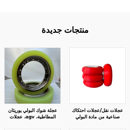
منتجات جديدة
عجلات نقل/عجلات احتكاك
عجلة شوك البولي يوريثان
صناعية من مادة البولي
المطاطية، agv، عجلات
يوريثان المغلفة بالمطاط مع
مشي عالية التحمل، مقاومة
دعم OEM/ODM، مقاومة
للضغط، مقاومة للتآكل،