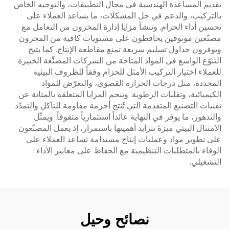
تقديم المساعدة الهندسية في مجال التطبيقات، والتوجيه الخاص
بالتركيب، والدعم في حل المشكلات، ما يساعد العملاء على
تحسين أداء الحزام. وتنشأ مزايا إدارة المخزون من التعامل مع
مصنّعين موثوقين يحافظون على مستويات كافية من المخزون
ويوفرون جداول تسليم سريعة تمنع مقاطعة الإنتاج. كما يتيح
التنوّع الواسع في المواد المتاحة من الشركات المصنِّعة الخبيرة
للعملاء اختيار التركيب الأمثل للحزام وفقاً للظروف البيئية
المحددة، مثل درجات الحرارة القصوى، والتعرّض للمواد
الكيميائية، وتقلبات الرطوبة. وتنجم المزايا المتعلقة بالمتانة عن
تقنيات التصنيع المتقدمة التي تُنتج أحزمة مقاومة للتآكل والتمدّد
والتدهور، ما يوفر في النهاية عائداً استثمارياً متفوقاً. ويمثّل
الامتثال البيئي ميزةً تتزايد أهميتها باستمرار، إذ يعمل المصنّعون
على تطوير مواد وعمليات إنتاج مستدامة تساعد العملاء على
الوفاء بالمتطلبات التنظيمية مع الحفاظ على معايير الأداء
التشغيلي.
نصائح وحيل