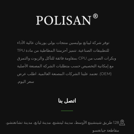
توفر شركة لييانغ بوليسين منتجات بولي يوريثان عالية الأداء
للتطبيقات الصناعية. تتميز أحزمتنا المطاطية من مادة TPU
وبكرات الصب من CPU بمقاومة فائقة للتآكل والزيوت والتمزق
مع إمكانية التخصيص حسب متطلبات الشركة المصنعة الأصلية
(OEM). تعتمد علينا الشركات المصنعة العالمية. اطلب عرض
سعر اليوم.
اتصل بنا
128 طريق شينشينغ الأوسط، مدينة ليتشنغ، مدينة ليانغ، مدينة تشانغتشو،
مقاطعة جيانغسو