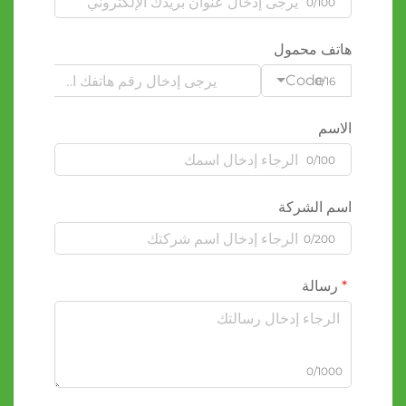
0/100
هاتف محمول
Code
0/16
الاسم
0/100
اسم الشركة
0/200
رسالة
0/1000