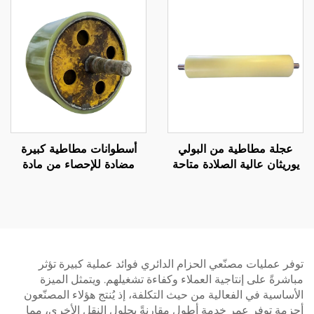
للتآكل 70A-65D
وارتداد عالي
عجلة مطاطية من البولي
أسطوانات مطاطية كبيرة
يوريثان عالية الصلادة متاحة
مضادة للإحصاء من مادة
حسب المواصفات الأصلية
البولي يوريثين للاستخدام في
(OEM) لآلات اللوجستيات
آلات النقل والوضع التصنيفي،
والطباعة
أسطوانات مطاطية من مادة
PU
توفر عمليات مصنّعي الحزام الدائري فوائد عملية كبيرة تؤثر
مباشرةً على إنتاجية العملاء وكفاءة تشغيلهم. ويتمثل الميزة
الأساسية في الفعالية من حيث التكلفة، إذ يُنتج هؤلاء المصنّعون
أحزمة توفر عمر خدمة أطول مقارنةً بحلول النقل الأخرى، مما