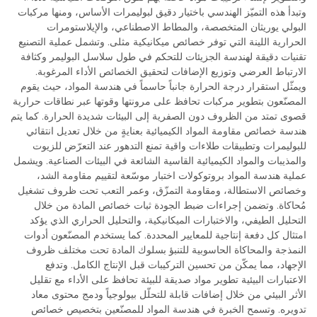
وتبدأ هذه التميّز الهندسي باختيار دقيق لبوليمرات الأساس، ومنها مركبات
البولي يوريثان المتخصصة، والمطاط الاصطناعي، والإيلاستومرات
الحرارية اللينة التي توفر خصائص ميكانيكية مثلى. وتشمل عملية التصنيع
تقنيات دقيقة لهندسة الجزيئات للتحكم في طول سلاسل البوليمر وكثافة
الارتباط العرضي وتوزيع الإضافات لتحقيق الخصائص الأداء المرغوبة.
ويمثّل استقرار درجة الحرارة جانباً حاسماً في هندسة المواد، حيث يقوم
المصنّعون بتطوير مركبات تحافظ على مرونتها وقوتها عبر نطاقات حرارية
قصوى تمتد من الظروف دون الصفرية إلى البيئات شديدة الحرارة. كما يتم
هندسة خصائص مقاومة المواد الكيميائية بعنايةٍ من خلال تعديل انتقائي
للبوليمرات وتطبيقات طلاءات واقية تمنع التدهور عند التعرّض للزيوت
والمذيبات والمواد الكيميائية القاسية الشائعة في البيئات الصناعية. ويشمل
عملية هندسة المواد بروتوكولات اختبار موسّعة لتقييم مقاومة الشد،
وخصائص الاستطالة، ومقاومة التمزّق، وعمر التعب تحت ظروف تشغيل
مُحاكاة. وتضمن إجراءات ضبط الجودة ثبات خصائص المادة من خلال
التحليل الطيفي، والاختبارات الميكانيكية، والتحليل الحراري الذي يؤكد
امتثال كل دفعة إنتاجية للمعايير المحددة. كما يستخدم المصنّعون أدوات
النمذجة والمحاكاة الحاسوبية للتنبؤ بسلوك المادة تحت مختلف ظروف
الإجهاد، مما يمكّن من تحسين التركيبات قبل الإنتاج الكامل. وتدفع
الاعتبارات البيئية تطوير مواد صديقة للبيئة تحافظ على الأداء مع تقليل
الأثر البيئي من خلال إضافات قابلة للتحلّل بيولوجياً ودمج محتوى معاد
تدويره. وتسمح الخبرة في هندسة المواد للمصنّعين بتخصيص خصائص