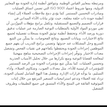
ومرتبطة بمعايير القياس الوطنية. وتتوافق أنظمة إدارة الجودة مع المعايير
الدولية، ومنها شروط اعتماد ISO 9001 التي تضمن اتساق العمليات
ومبادرات التحسين المستمر. كما يؤدي دمج ملاحظات العملاء إلى إنشاء
أنظمة جودة ذات حلقة مغلقة، حيث تؤثر بيانات الأداء الميداني في
قرارات التصميم والتصنيع المستقبلية. وتكفل برامج مؤهلات المورِّدين أن
تفي موردو المواد الأولية بالمتطلبات النوعية الصارمة عبر عمليات تدقيق
دورية ورصد الأداء. وتحتفظ أنظمة توثيق الجودة بسجلات تفصيلية لجميع
نتائج الاختبارات، وبيانات التصنيع، ونتائج الفحوصات، ما يمكّن من التتبع
السريع وحل المشكلات عند حدوثها. وتضمن برامج التدريب أن يفهم جميع
الموظفين إجراءات الجودة ويحتفظوا بكفاءتهم في تقنيات الفحص وتشغيل
معدات الاختبار. وتوفِّر إجراءات الإجراءات التصحيحية مناهج منهجيةً
لمعالجة القضايا النوعية ومنع تكرارها من خلال تحليل الأسباب الجذرية
وتحسين العمليات. كما يمكّن تتبع مؤشرات الجودة من الرصد المستمر
للمؤشرات الرئيسية للأداء، مثل معدلات العيوب، وشكاوى العملاء، وأداء
التسليم، ما يوجِّه قرارات الإدارة. وبفضل هذا النهج الشامل لضمان الجودة،
تزداد ثقة العملاء وتدعم استراتيجيات التسعير المرتفع من خلال إثبات
الموثوقية الفائقة في المنتج والأداء المتسق في جميع التطبيقات وظروف
التشغيل.