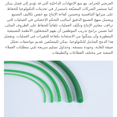
العرضي للحزام، مع منع الإجهادات الداخلية التي قد تؤدي إلى فشل مبكر.
كما تستثمر الشركات المصنّعة باستمرار في تحديثات التكنولوجيا للحفاظ
على ميزاتها التنافسية وتحسين كفاءة الإنتاج مع خفض تكاليف التصنيع.
ويشمل منهج التصنيع الدقيق أساليب التحكم الإحصائي في العمليات التي
تراقب معايير الإنتاج وتكيّف العمليات تلقائياً للحفاظ على الظروف المثلى.
كما تضمن برامج تدريب الموظفين أن يفهم المشغلون الأنظمة التصنيعية
المتطورة وأن يتمكّنوا من الاستجابة بكفاءة للتغيرات في العمليات. وبفضل
هذا الدمج الشامل للتكنولوجيا، يمكن للمصنّعين تقديم مواصفات تحمّل
ضيقة للغاية، وجودة متسقة، وجداول تسليم سريعة تلبي متطلبات العملاء
الصعبة عبر مختلف القطاعات والتطبيقات.