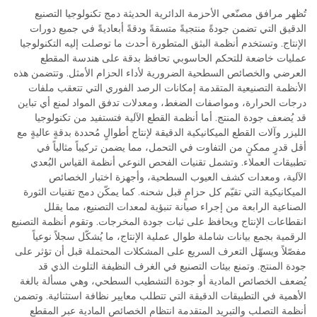
تُظهر مرافق مصنّعي الأحزمة الدائرية الحديثة دمج تكنولوجيا التصنيع
الدقيق التي تضمن جودةً منتجيةً متسقةً ودقةً أبعاديةً في جميع دورات
الإنتاج. وتستخدم أنظمة البثق المتطورة أحدث ما توصلت إليه التكنولوجيا
عمليات خاضعة للتحكم الحاسوبي تحافظ بدقة على هندسة المقطع
العرضي والخصائص السطحية الضرورية لأداء الحزام الأمثل. وتتضمن هذه
الأنظمة التصنيعية المتقدمة إمكانات الرصد الفوري التي تتعقب ملفات
درجات الحرارة، ومواصفات الضغط، ومعدلات تدفق المواد لمنع أي تباين
قد يُضعف جودة المنتج. أما أنظمة القطع الآلية فتستفيد من تكنولوجيا
الليزر وآلات القطع الميكانيكية الدقيقة لإنتاج أطوالٍ مُحددة بدقةٍ عاليةٍ مع
أقل قدرٍ ممكنٍ من التفاوت في التحمل، مما يضمن تركيباً مثالياً في
تطبيقات العملاء. وتشمل تقنيات الفحص النوعي أنظمة القياس البُعدي
الآلية، ومعدات كشف العيوب السطحية، وأجهزة اختبار الخصائص
الميكانيكية التي تقيّم كل حزامٍ قبل شحنه. كما يمكّن دمج تقنيات الثورة
الصناعية الرابعة من إجراء صيانة تنبؤية لمعدات التصنيع، مما يقلل
انقطاعات الإنتاج ويحافظ على ثبات جودة المخرجات. وتقوم أنظمة التصنيع
الرقمية بجمع بيانات شاملة طوال عملية الإنتاج، ما يُشكّل سجلاً نوعياً
مفصّلاً ويسهّل التعرف السريع على المشكلات المحتملة قبل أن تؤثر على
جودة المنتج. وتمنع بيئات التصنيع في الغرف النظيفة التلوث الذي قد
يُضعف الخصائص المادية أو جودة التشطيب السطحي، وهي مسألة بالغة
الأهمية في التطبيقات الدقيقة التي تتطلب معايير نظافة استثنائية. وتضمن
أنظمة التصلب والتبريد المتقدمة انتظام الخصائص المادية عبر المقطع