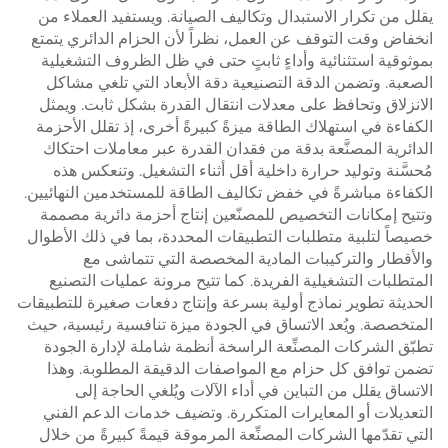
يقلل من تكرار الاستبدال وتكاليف الصيانة. ويستفيد العملاء من
انخفاض وقت التوقف عن العمل، نظراً لأن الحزام الدائري يتمتع
بموثوقية استثنائية وأداءٍ ثابتٍ حتى في ظل الظروف التشغيلية
الصعبة. وتضمن الدقة التصنيعية دقة الأبعاد التي تلغي مشاكل
الانزلاق وتحافظ على معدلات انتقال القدرة بشكل ثابت. ويمثل
الكفاءة في استهلاك الطاقة ميزةً كبيرةً أخرى، إذ تقلل الأحزمة
الدائرية المصنَّعة بدقة من فقدان القدرة عبر معاملات احتكاك
مُحسَّنة وتوليد حرارة داخلية أقل أثناء التشغيل. وتنعكس هذه
الكفاءة مباشرةً في خفض تكاليف الطاقة للمستخدمين النهائيين.
وتتيح إمكانات التخصيص للمصنّعين إنتاج أحزمة دائرية مصممة
خصيصاً لتلبية متطلبات التطبيقات المحددة، بما في ذلك الأطوال
والأقطار والتركيبات المادية المخصصة التي تتماشى مع
المتطلبات التشغيلية الفريدة. كما تتيح مرونة عمليات التصنيع
الحديثة تطوير نماذج أولية بسرعة وإنتاج دفعات صغيرة للتطبيقات
المتخصصة. ويُعد الاتساق في الجودة ميزة تنافسية رئيسية، حيث
تطبّق الشركات المصنِّعة الراسخة أنظمة شاملة لإدارة الجودة
تضمن توافق كل حزام مع المواصفات الدقيقة المطلوبة. وهذا
الاتساق يقلل من التباين في أداء الآلات ويُلغي الحاجة إلى
التعديلات أو المعايرات المتكررة. وتضيف خدمات الدعم الفني
التي تقدّمها الشركات المصنِّعة المرموقة قيمةً كبيرةً من خلال