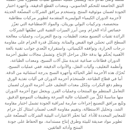
البثق الخاضعة للتحكم الحاسوبي، ومعدات القطع الدقيقة، وأجهزة اختبار
الجودة لضمان موثوقية المنتج. وتستخدم مرافق الشركات المصنِّعة الحديثة
لأحزمة الدوران الكيمياء البوليمرية المتقدمة لتطوير مركبات مطاطية
متخصصة، وتركيبات البولي يوريثان، والمواد الاصطناعية التي تعزّز
خصائص أداء الحزام. ومن أبرز الميزات التقنية التي تطبّقها الشركات
الرائدة تقنيات التصنيع متعدد الطبقات، ودمج التعزيزات، وعمليات معالجة
السطح التي تحسّن قوة القبض والمتانة. وتشكل قدرة الحزام على مقاومة
درجات الحرارة، وتوافقه الكيميائي، واستقراره البُعدي جوانب تقنية بالغة
الأهمية يُحكَم بها بدقة خلال مراحل الإنتاج. وتشمل مجالات تطبيق أحزمة
الدوران قطاعات صناعية عديدة مثل آلات النسيج، ومعدات الطباعة،
وأنظمة التغليف، وآليات النقل، والأدوات الدقيقة. ففي عمليات النسيج،
تُحرّك هذه الأحزمة أطر الحياكة وأجهزة النسج بدرجة استثنائية من الدقة.
أما في قطاع الطباعة، فتُستخدَم أحزمة الدوران في آليات تغذية الورق
ونظم دفع البكرات. وتتّكل معدات التغليف على أحزمة الدوران لضمان
التعامل المنتظم مع المنتجات وعمليات الفرز. ويجعل تنوع أحزمة الدوران
منها مناسبةً لكلٍّ من العمليات عالية السرعة وتطبيقات التموضع الدقيق.
وتتّبع مرافق التصنيع إجراءات صارمة لمراقبة الجودة تشمل اختبار مقاومة
الشد، وتحليل الاستطالة، وتقييم مقاومة التعب لضمان امتثال كل حزام
للمعايير المحددة للأداء. كما تحفّز الاعتبارات البيئية الشركات المصنِّعة على
تطوير مواد صديقة للبيئة وطرق إنتاج مستدامة، مع الحفاظ على جودة
المنتج وأدائه الفائقين.