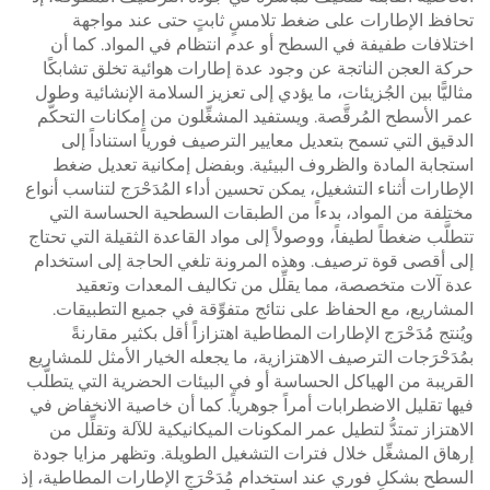
تحافظ الإطارات على ضغط تلامسٍ ثابتٍ حتى عند مواجهة
اختلافات طفيفة في السطح أو عدم انتظام في المواد. كما أن
حركة العجن الناتجة عن وجود عدة إطارات هوائية تخلق تشابكًا
مثاليًّا بين الجُزيئات، ما يؤدي إلى تعزيز السلامة الإنشائية وطول
عمر الأسطح المُرقَّصة. ويستفيد المشغِّلون من إمكانات التحكُّم
الدقيق التي تسمح بتعديل معايير الترصيف فورياً استناداً إلى
استجابة المادة والظروف البيئية. وبفضل إمكانية تعديل ضغط
الإطارات أثناء التشغيل، يمكن تحسين أداء المُدَحْرَج لتناسب أنواع
مختلفة من المواد، بدءاً من الطبقات السطحية الحساسة التي
تتطلَّب ضغطاً لطيفاً، ووصولاً إلى مواد القاعدة الثقيلة التي تحتاج
إلى أقصى قوة ترصيف. وهذه المرونة تلغي الحاجة إلى استخدام
عدة آلات متخصصة، مما يقلِّل من تكاليف المعدات وتعقيد
المشاريع، مع الحفاظ على نتائج متفوِّقة في جميع التطبيقات.
ويُنتج مُدَحْرَج الإطارات المطاطية اهتزازاً أقل بكثير مقارنةً
بمُدَحْرَجات الترصيف الاهتزازية، ما يجعله الخيار الأمثل للمشاريع
القريبة من الهياكل الحساسة أو في البيئات الحضرية التي يتطلَّب
فيها تقليل الاضطرابات أمراً جوهرياً. كما أن خاصية الانخفاض في
الاهتزاز تمتدُّ لتطيل عمر المكونات الميكانيكية للآلة وتقلِّل من
إرهاق المشغِّل خلال فترات التشغيل الطويلة. وتظهر مزايا جودة
السطح بشكلٍ فوري عند استخدام مُدَحْرَج الإطارات المطاطية، إذ