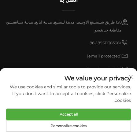
128 طريق شينشينغ الأوسط، مدينة ليتشنغ، مدينة ليانغ، مدينة تشانغتشو،
مقاطعة جيانغسو
+86-18961138368
[email protected]
[email protected]
We value your privacy
We use cookies and similar tools to provide our services.
حقوق النشر © 2026 شركة China Liyang pulisen للمنتجات البولي يوريثان
If you don't want to accept all cookies, click Personalize
المحدودة. جميع الحقوق محفوظة.
سياسة الخصوصية
cookies.
Accept all
Personalize cookies
الصفحة الرئيسية
المنتجات
البريد الإلكتروني
هاتف