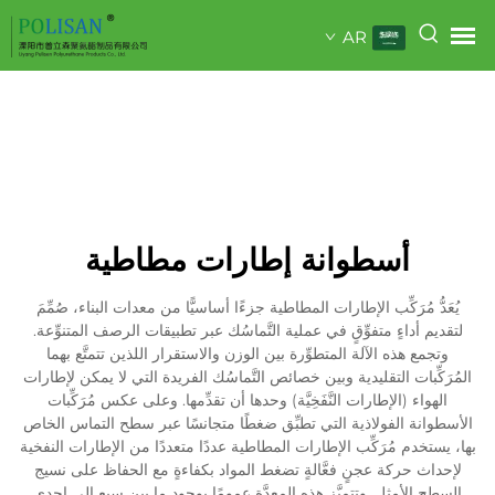
AR
أسطوانة إطارات مطاطية
يُعَدُّ مُرَكِّب الإطارات المطاطية جزءًا أساسيًّا من معدات البناء، صُمِّمَ
لتقديم أداءٍ متفوِّقٍ في عملية التَّماسُك عبر تطبيقات الرصف المتنوِّعة.
وتجمع هذه الآلة المتطوِّرة بين الوزن والاستقرار اللذين تتمتَّع بهما
المُرَكِّبات التقليدية وبين خصائص التَّماسُك الفريدة التي لا يمكن لإطارات
الهواء (الإطارات النَّفَخِيَّة) وحدها أن تقدِّمها. وعلى عكس مُرَكِّبات
الأسطوانة الفولاذية التي تطبِّق ضغطًا متجانسًا عبر سطح التماس الخاص
بها، يستخدم مُرَكِّب الإطارات المطاطية عددًا متعددًا من الإطارات النفخية
لإحداث حركة عجنٍ فعَّالةٍ تضغط المواد بكفاءةٍ مع الحفاظ على نسيج
السطح الأمثل. وتتميَّز هذه المعدَّة عمومًا بوجود ما بين سبع إلى إحدى