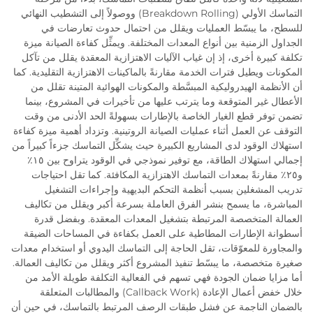
التماسك الأولي (Breakdown Rolling) ووصولاً إلى التشطيب النهائي
للسطح، ما يبسّط العمليات ويقلل من احتمال حدوث تعارضات في
الجداول الزمنية بين أنواع المعدات المختلفة. ويمثِّل كفاءة الصيانة ميزة
تكلفة كبيرة أخرى، إذ إن غياب الآليات الاهتزازية المعقدة يقلل من تآكل
المكونات ويطيل فترات الخدمة مقارنةً بالماكينات الاهتزازية التقليدية. كما
أن الأنظمة الهيدروليكية المبسَّطة والمكونات الهوائية المتينة تقلل من
الأعطال غير المتوقعة وما يترتب عليها من تأخيرات في المشروع، بينما
تضمن توفر قطع الغيار الخاصة بالإطارات بسهولةً الحد الأدنى من وقت
التوقف عن العمل أثناء عمليات الصيانة الروتينية. وتزداد أهمية ميزة كفاءة
استهلاك الوقود لدى المشاريع الكبيرة حيث يشكِّل التماسك جزءاً كبيراً من
إجمالي استهلاك الطاقة، مع توفير نموذجي في الوقود يتراوح بين ١٥٪
و٢٥٪ مقارنةً بمعدات التماسك الاهتزازية المكافئة. كما تقل احتياجات
تدريب المشغلين بسبب أنظمة التحكم البديهية وإجراءات التشغيل
المباشرة، ما يسمح بنشر الفرق العاملة بسرعة أكبر ويقلل من تكاليف
العمالة المتخصصة المرتبطة بتشغيل المعدات المعقدة. وبفضل قدرة
أسطوانة الإطارات المطاطية على العمل بكفاءة في المساحات الضيقة
والمجاورة للمعوّقات، تقل الحاجة إلى التماسك اليدوي أو استخدام معدات
صغيرة متخصصة، ما يبسّط تنفيذ المشروع أكثر ويقلل من تكاليف العمالة.
أما مزايا ضمان الجودة فهي تسهم في الفعالية التكلفة طويلة الأمد من
خلال خفض أعمال الإعادة (Callback Work) والمطالبات المتعلقة
بالضمان الناجمة عن فشل طبقات الرصف المرتبط بالتماسك، في حين أن