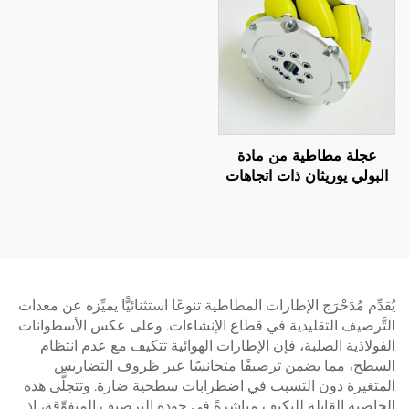
PU
عجلة مطاطية من مادة
البولي يوريثان ذات اتجاهات
متعددة، بكرات مخرطة من
مادة البولي يوريثان، عجلات
سويدية لأنظمة المركبات
الموجهة آليًا من مادة البولي
يوريثان
يُقدِّم مُدَحْرَج الإطارات المطاطية تنوعًا استثنائيًّا يميِّزه عن معدات
التَّرصيف التقليدية في قطاع الإنشاءات. وعلى عكس الأسطوانات
الفولاذية الصلبة، فإن الإطارات الهوائية تتكيف مع عدم انتظام
السطح، مما يضمن ترصيفًا متجانسًا عبر ظروف التضاريس
المتغيرة دون التسبب في اضطرابات سطحية ضارة. وتتجلَّى هذه
الخاصية القابلة للتكيف مباشرةً في جودة الترصيف المتفوِّقة، إذ