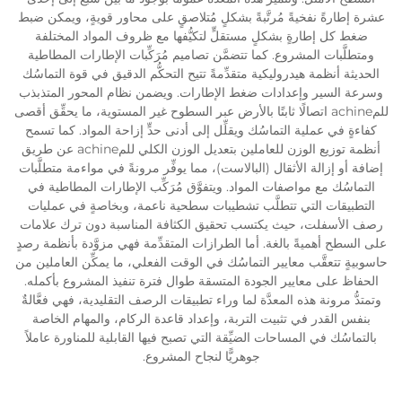
عشرة إطارةً نفخيةً مُرتَّبةً بشكلٍ مُتلاصقٍ على محاور قويةٍ، ويمكن ضبط
ضغط كل إطارةٍ بشكلٍ مستقلٍّ لتكيُّفها مع ظروف المواد المختلفة
ومتطلَّبات المشروع. كما تتضمَّن تصاميم مُرَكِّبات الإطارات المطاطية
الحديثة أنظمة هيدروليكية متقدِّمةً تتيح التحكُّم الدقيق في قوة التماسُك
وسرعة السير وإعدادات ضغط الإطارات. ويضمن نظام المحور المتذبذب
للمachine اتصالًا ثابتًا بالأرض عبر السطوح غير المستوية، ما يحقِّق أقصى
كفاءةٍ في عملية التماسُك ويقلِّل إلى أدنى حدٍّ إزاحة المواد. كما تسمح
أنظمة توزيع الوزن للعاملين بتعديل الوزن الكلي للمachine عن طريق
إضافة أو إزالة الأثقال (البالاست)، مما يوفِّر مرونةً في مواءمة متطلَّبات
التماسُك مع مواصفات المواد. ويتفوَّق مُرَكِّب الإطارات المطاطية في
التطبيقات التي تتطلَّب تشطيبات سطحية ناعمة، وبخاصةٍ في عمليات
رصف الأسفلت، حيث يكتسب تحقيق الكثافة المناسبة دون ترك علامات
على السطح أهميةً بالغة. أما الطرازات المتقدِّمة فهي مزوَّدة بأنظمة رصدٍ
حاسوبيةٍ تتعقَّب معايير التماسُك في الوقت الفعلي، ما يمكِّن العاملين من
الحفاظ على معايير الجودة المتسقة طوال فترة تنفيذ المشروع بأكمله.
وتمتدُّ مرونة هذه المعدَّة لما وراء تطبيقات الرصف التقليدية، فهي فعَّالةٌ
بنفس القدر في تثبيت التربة، وإعداد قاعدة الركام، والمهام الخاصة
بالتماسُك في المساحات الضيِّقة التي تصبح فيها القابلية للمناورة عاملاً
جوهريًّا لنجاح المشروع.