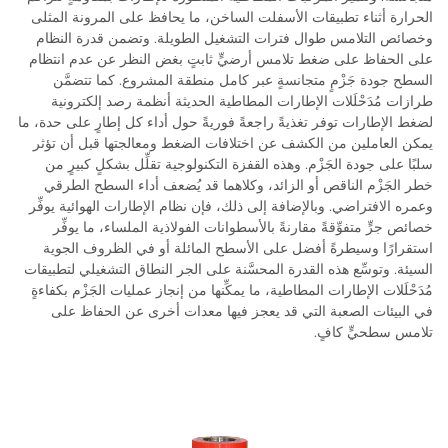
الحرارة أثناء تطبيقات الأسفلت الساخن، ما يحافظ على المرونة المثلى
وخصائص التلامس طوال فترات التشغيل الطويلة. وتضمن قدرة النظام
على الحفاظ على ضغط تلامس أرضيٍّ ثابتٍ بغض النظر عن عدم انتظام
السطح جودة جَزْمٍ متجانسةٍ عبر كامل منطقة المشروع. كما تتضمَّن
طرازات مُدَحْلَلات الإطارات المطاطية الحديثة أنظمة رصد إلكترونية
لضغط الإطارات توفر تغذيةً راجعةً فوريةً حول أداء كل إطارٍ على حدة، ما
يمكن العاملين من الكشف عن اختلافات الضغط ومعالجتها قبل أن تؤثر
سلبًا على جودة الجَزْم. وهذه القفزة التكنولوجية تقلِّل بشكلٍ كبيرٍ من
خطر الجَزْم الناقص أو الزائد، وكلاهما قد يُضعف أداء السطح الطرقي
وعمره الافتراضي. وبالإضافة إلى ذلك، فإن نظام الإطارات الهوائية يوفِّر
خصائص جرٍّ متفوِّقةً مقارنةً بالأسطوانات الفولاذية الملساء، ما يوفِّر
استقرارًا وسيطرةً أفضل على الأسطح المائلة أو في الظروف الجوية
السيئة. وتوسِّع هذه القدرة المحسَّنة على الجر النطاق التشغيلي لتطبيقات
مُدَحْلَلات الإطارات المطاطية، ما يمكِّنها من إنجاز عمليات الجَزْم بكفاءةٍ
في البيئات الصعبة التي قد يعجز فيها معدات أخرى عن الحفاظ على
تلامس سطحيٍّ كافٍ.