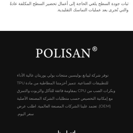
ثبات جودة السطح يلغي الحاجة إلى أعمال تحضير السطح المكلفة عادةً
والتي تُجرى بعد عمليات التماسك التقليدية.
توفر شركة لييانغ بوليسين منتجات بولي يوريثان عالية الأداء
للتطبيقات الصناعية. تتميز أحزمتنا المطاطية من مادة TPU
وبكرات الصب من CPU بمقاومة فائقة للتآكل والزيوت والتمزق
مع إمكانية التخصيص حسب متطلبات الشركة المصنعة الأصلية
(OEM). تعتمد علينا الشركات المصنعة العالمية. اطلب عرض
سعر اليوم.
اتصل بنا