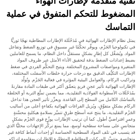
تقنية متقدمة لإطارات الهواء
المضغوط للتحكم المتفوق في عملية
التماسك
يمثل نظام الإطارات الهوائية في مُدَحْلَلة الإطارات المطاطية نهجًا ثوريًّا
في تكنولوجيا الجَزْم، ويوفِّر تحكُّمًا غير مسبوقٍ في توزيع الضغط وتفاعل
المواد. ويُشغَّل كل إطارٍ بشكلٍ مستقلٍّ داخل النظام، ما يسمح للعاملين
بضبط إعدادات الضغط بدقة لتحقيق الأداء الأمثل عبر ظروف المواد
المتغيرة ومواصفات المشروع المختلفة. ويتيح التحكُّم الفردي في ضغط
الإطارات التكيُّف الدقيق مع درجات حرارة خلطات الأسفلت المختلفة،
وتراكيب الركام، والعوامل البيئية المؤثرة في فعالية الجَزْم. وتُولِّد
الإطارات الهوائية تأثير عجنٍ فريدٍ يتعمَّق أكثر في طبقات المادة مقارنةً
بمُدَحْلَلات الأسطوانة الفولاذية التقليدية، مما يضمن تمتُّع التربة أو الخلطة
بالتماسُك الكامل من السطح إلى القاعدة. ويعزِّز تأثير العجن هذا تداخل
الركام بشكلٍ متفوِّقٍ، ويُزيل الفراغات الهوائية بكفاءةٍ أعلى من أساليب
الجَزْم التقليدية، ما ينتج عنه أسطح طرقٍ تتميَّز بسلامةٍ هيكليةٍ محسَّنةٍ
وعمرٍ افتراضيٍّ أطول. كما أن ترتيب الإطارات يوزِّع قوى الجَزْم بشكلٍ
متجانسٍ على مساحة سطحية أوسع، مما يمنع تركُّز الإجهادات محليًّا الذي
قد يتسبب في تلف المواد السطحية الحساسة أو إحداث أنماط كثافة غير
متجانسة. وتتميَّز المركبات المطاطية المتطوِّرة للإطارات بمقاومةٍ لتراكم