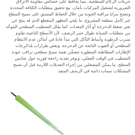
جزيئات الركام السطحية، مما يحافظ على خصائص مقاومة الانزلاق
الضرورية لتشغيل المركبات بأمان، مع تحقيق متطلبات الكثافة المحددة.
وتتضح مزايا مراقبة الجودة من خلال الحفاظ المتسق على نسيج السطح
عبر كامل منطقة المشروع، ما يلغي المظهر المتقطع الذي قد ينتج عن
تغير ضغط الدحرجة أو آثار المعدات. كما يقلل التشطيب السطحي الموحَّد
من متطلبات الصيانة طوال عمر الرصف، لأن الأسطح الناعمة تقاوم
تسرب الرطوبة وأنماط التآكل التي تبدأ عادةً في أماكن عدم الانتظام
السطحي أو العيوب الناتجة عن الدحرجة. وبعض طرازات مُدَحْرِجات
الإطارات المطاطية المتطورة تتضمَّن تقنية مسح سطحي تراقب جودة
التشطيب في الوقت الفعلي، وتوفر تغذية راجعة فورية حول تجانس
السطح، ما يمكن المشغلين من إجراء التعديلات اللازمة قبل أن تصبح
المشكلات سمات دائمة في الرصف المنفذ.