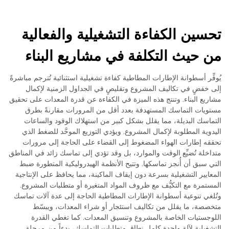
تحسين الكفاءة التشغيلية والفعالية
من حيث التكلفة في مشاريع البناء
يُوفِّر أسطوانة الإطارات المطاطية كفاءة تشغيلية استثنائية تُترجم مباشرةً
إلى خفضٍ في تكاليف المشروع وتقليصٍ في الجداول الزمنية لإكمال
مشاريع البناء. وتنتج هذه الميزة في الكفاءة عن قدرة المعدات على تحقيق
مستويات التماسك المستهدفة بعدد أقل من المرورات مقارنةً بطرق
التماسك البديلة، مما يقلل بشكل كبير من استهلاك الوقود والساعات
اليدوية المطلوبة لإكمال المشروع. ويؤدي التوزيع الموحَّد للضغط الذي
تحققه إطارات الهواء المضغوط إلى القضاء على الحاجة إلى مرورات
متداخلة تُضيِّع الوقت والموارد، بل وقد تؤدي إلى تماسك زائد في المناطق
التي سبق أن أُنجز تماسكها. وتتيح الأنظمة الهيدروليكية المتطورة ضبط
المعايير التشغيلية بسرعة دون إيقاف الماكينة، مما يحافظ على الإنتاجية
المستمرة مع التكيُّف مع ظروف المواد المتغيرة أو متطلبات المشروع.
وتُلغي تنوعية أسطوانة الإطارات المطاطية الحاجة إلى عدة آلات تماسك
متخصصة، ما يقلل من تكاليف استئجار أو شراء المعدات، ويبسّط
اللوجستيات الخاصة بالمشروع وتنسيق المعدات. كما تغطي القدرة
التشغيلية لآلة واحدة كامل نطاق متطلبات التماسك، بدءاً من مرحلة