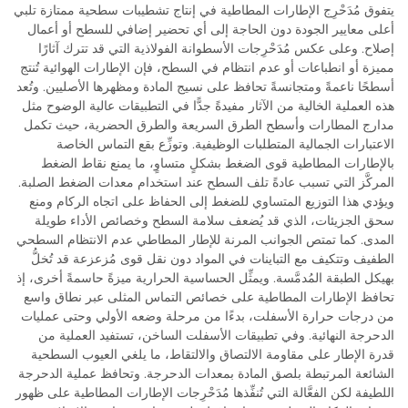
يتفوق مُدَحْرِج الإطارات المطاطية في إنتاج تشطيبات سطحية ممتازة تلبي
أعلى معايير الجودة دون الحاجة إلى أي تحضير إضافي للسطح أو أعمال
إصلاح. وعلى عكس مُدَحْرِجات الأسطوانة الفولاذية التي قد تترك آثارًا
مميزة أو انطباعات أو عدم انتظام في السطح، فإن الإطارات الهوائية تُنتج
أسطحًا ناعمةً ومتجانسةً تحافظ على نسيج المادة ومظهرها الأصليين. وتُعد
هذه العملية الخالية من الآثار مفيدةً جدًّا في التطبيقات عالية الوضوح مثل
مدارج المطارات وأسطح الطرق السريعة والطرق الحضرية، حيث تكمل
الاعتبارات الجمالية المتطلبات الوظيفية. وتوزِّع بقع التماس الخاصة
بالإطارات المطاطية قوى الضغط بشكلٍ متساوٍ، ما يمنع نقاط الضغط
المركَّز التي تسبب عادةً تلف السطح عند استخدام معدات الضغط الصلبة.
ويؤدي هذا التوزيع المتساوي للضغط إلى الحفاظ على اتجاه الركام ومنع
سحق الجزيئات، الذي قد يُضعف سلامة السطح وخصائص الأداء طويلة
المدى. كما تمتص الجوانب المرنة للإطار المطاطي عدم الانتظام السطحي
الطفيف وتتكيف مع التباينات في المواد دون نقل قوى مُزعزعة قد تُخلُّ
بهيكل الطبقة المُدمَّسة. ويمثِّل الحساسية الحرارية ميزةً حاسمةً أخرى، إذ
تحافظ الإطارات المطاطية على خصائص التماس المثلى عبر نطاق واسع
من درجات حرارة الأسفلت، بدءًا من مرحلة وضعه الأولي وحتى عمليات
الدحرجة النهائية. وفي تطبيقات الأسفلت الساخن، تستفيد العملية من
قدرة الإطار على مقاومة الالتصاق والالتقاط، ما يلغي العيوب السطحية
الشائعة المرتبطة بلصق المادة بمعدات الدحرجة. وتحافظ عملية الدحرجة
اللطيفة لكن الفعَّالة التي تُنفِّذها مُدَحْرِجات الإطارات المطاطية على ظهور