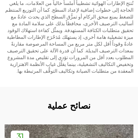
تُنتج الإطارات الهوائية تشطيباً أملساً خالياً من العلامات، ما يلغي
الحاجة إلى خطوات إضافية لإعداد السطح. كما أن التوزيع المنتظم
للضغط يمنع سحق الركام أو تمزُّق السطح الذي يحدث عادةً مع
أساليب الترصيف الأخرى، محافظاً بذلك على سلامة المادة مع
تحقيق متطلبات الكثافة المستهدفة. ويمثِّل كفاءة استهلاك الوقود
ميزة تشغيلية هامة أخرى، إذ يستهلك مُدَحْرَج الإطارات المطاطية
عادةً وقوداً أقل لكل متر مربع من المساحة المرصوصة مقارنةً
بمعدات الترصيف البديلة. كما أن قدرة الآلة على تحقيق الترصيف
المطلوب بعدد أقل من المرورات تؤدي إلى تقليص مدة المشروع
وتخفيض التكاليف التشغيلية، بينما يقلِّل غياب الأنظمة الاهتزازية
المعقدة من متطلبات الصيانة وتكاليف التوقُّف المرتبطة بها.
نصائح عملية
31