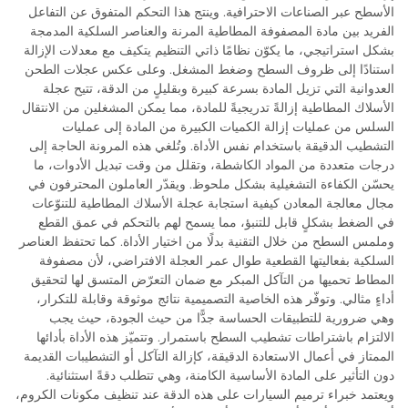
الأسطح عبر الصناعات الاحترافية. وينتج هذا التحكم المتفوق عن التفاعل
الفريد بين مادة المصفوفة المطاطية المرنة والعناصر السلكية المدمجة
بشكل استراتيجي، ما يكوّن نظامًا ذاتي التنظيم يتكيف مع معدلات الإزالة
استنادًا إلى ظروف السطح وضغط المشغل. وعلى عكس عجلات الطحن
العدوانية التي تزيل المادة بسرعة كبيرة وبقليلٍ من الدقة، تتيح عجلة
الأسلاك المطاطية إزالةً تدريجيةً للمادة، مما يمكن المشغلين من الانتقال
السلس من عمليات إزالة الكميات الكبيرة من المادة إلى عمليات
التشطيب الدقيقة باستخدام نفس الأداة. وتُلغي هذه المرونة الحاجة إلى
درجات متعددة من المواد الكاشطة، وتقلل من وقت تبديل الأدوات، ما
يحسّن الكفاءة التشغيلية بشكل ملحوظ. ويقدّر العاملون المحترفون في
مجال معالجة المعادن كيفية استجابة عجلة الأسلاك المطاطية للتنوّعات
في الضغط بشكلٍ قابل للتنبؤ، مما يسمح لهم بالتحكم في عمق القطع
وملمس السطح من خلال التقنية بدلًا من اختيار الأداة. كما تحتفظ العناصر
السلكية بفعاليتها القطعية طوال عمر العجلة الافتراضي، لأن مصفوفة
المطاط تحميها من التآكل المبكر مع ضمان التعرّض المتسق لها لتحقيق
أداءٍ مثالي. وتوفّر هذه الخاصية التصميمية نتائج موثوقة وقابلة للتكرار،
وهي ضرورية للتطبيقات الحساسة جدًّا من حيث الجودة، حيث يجب
الالتزام باشتراطات تشطيب السطح باستمرار. وتتميّز هذه الأداة بأدائها
الممتاز في أعمال الاستعادة الدقيقة، كإزالة التآكل أو التشطيبات القديمة
دون التأثير على المادة الأساسية الكامنة، وهي تتطلب دقةً استثنائية.
ويعتمد خبراء ترميم السيارات على هذه الدقة عند تنظيف مكونات الكروم،