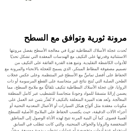
مرونة ثورية وتوافق مع السطح
تُحدث عجلة الأسلاك المطاطية ثورةً في معالجة الأسطح بفضل مرونتها
الاستثنائية وقدرتها على التكيف مع الهندسات المعقدة التي تشكل تحديًا
للأدوات الكاشطة التقليدية. وتنبع هذه القدرة الفائقة على التكيف من
تصميم مصفوفة المطاط المبتكر، الذي يسمح للعجلة بالانحناء والمرونة مع
الحفاظ على أفضل تماسٍّ مع الأسطح غير المنتظمة. وعلى عكس عجلات
الطحن الصلبة التي تُنتج نتائج غير متجانسة على القطع المرسومة أو ذات
الزوايا، فإن عجلة الأسلاك المطاطية تتكيف تلقائيًّا مع ملامح السطح، مما
يضمن إزالةً متسقةً للمواد وجودةً متجانسةً للتشطيب عبر كامل المنطقة
المعالَجة. وتُعد هذه الميزة المتعلقة بالتكيف لا تُقدَّر بثمن عند العمل على
مكونات معقدة مثل ألواح هيكل السيارات أو الأعمال المعدنية النحتية أو
أجزاء الآلات الدقيقة، حيث يكتسب الحفاظ على الملامح الأصلية للسطح
أهميةً قصوى. كما أن البنية المرنة تتيح لهذه الأداة الوصول إلى المناطق
المنخفضة والزوايا والحواف المنحنية، والتي كانت تتطلب في السابق
استخدام عدة أدوات متخصصة أو عمليات تشطيب يدوية موسعة. ويقدِّر