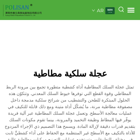
AR
عجلة سلكية مطاطية
تمثل عجلة السلك المطاطية أداة كشطية متطورة تجمع بين مرونة الربط
المطاطي وقوة القطع التي توفرها خيوط السلك المعدني. وتتكوّن هذه
الحلول المبتكرة للطحن والتشطيب من شرائح سلكية مدمجة داخل
مصفوفة مطاطية مرنة، ما يُشكّل أداة متينة ومع ذلك قابلة للتكيف في
عمليات معالجة الأسطح. وتعمل عجلة السلك المطاطية عبر آلية فريدة
يوفّر فيها المطاط وظيفة التخميد والمرونة، بينما تقوم مكونات السلك
بتقديم قدرات دقيقة لإزالة المادة. ويسمح هذا التصميم ذي الإجراء المزدوج
للأداة بالتكيف مع الأسطح غير المنتظمة مع الحفاظ على أداء كشطيٍّ ثابت
في مختلف التطبيقات. وتستخدم عمليات التصنيع مركبات مطاطية عالية