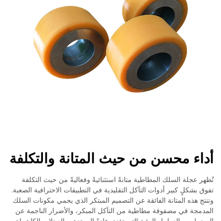
أداء محسن من حيث المتانة والتكلفة
تُظهر عجلة السلك المطاطية متانةً استثنائيةً وفعاليةً من حيث التكلفة
تفوق بشكلٍ كبير أدوات التآكل التقليدية في التطبيقات الاحترافية الصعبة.
وتنتج هذه المتانة الفائقة عن التصميم المبتكر الذي يحمي مكونات السلك
المدمجة في مصفوفة مطاطية من التآكل المبكر، والأضرار الناجمة عن
الصدمات، والعوامل البيئية التي تؤدي عادةً إلى تدهور العجلات الكاشطة