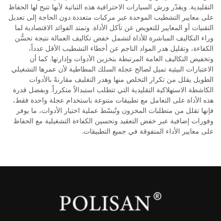
التقليدية. ويقدّر ورش السيارات الاحترافية هذه الثباتية لأنها تتيح لها الحفاظ
على معايير التشطيب الموحدة عبر مركبات متعددة دون الحاجة إلى تعديل
التقنيات أو المعايير للتعويض عن تآكل الأداة. وتمتد الفوائد الاقتصادية لما
وراء التكاليف المباشرة للأداة لتشمل خفض تكاليف العمالة نتيجة تحسُّن
الكفاءة، وتقليل هدر المواد الناجم عن أخطاء التشطيب الأقل عدداً،
وتخفيض التكاليف العامة المرتبطة بتخزين الأدوات وإدارتها. كما أن
الاعتبارات البيئية تميل لصالح عجلة السلك المطاطية لأن عمرها التشغيلي
الطويل يقلل من تكرار التخلص منها وهدر التغليف مقارنةً بالأدوات
الكاشطة الاستهلاكية التقليدية التي تتطلب استبدالاً متكرراً. وبفضل قدرة
هذه الأداة على التعامل مع تطبيقات متنوعة باستخدام عجلة واحدة فقط،
فإنها تقلل من متطلبات المخزون وتُبسّط عملية اختيار الأدوات، ما يوفر
وفورات إضافية عبر خفض التعقيد وتحسين الكفاءة التشغيلية مع الحفاظ
على معايير الأداء المتفوقة في جميع التطبيقات.