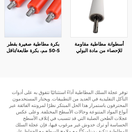
أسطوانة مطاطية مقاومة
بكرة مطاطية صغيرة بقطر
للإحصاء من مادة البولي
5-50 مم، بكرة طابعة/ناقل
يوريثين (PU) للاستخدام في
صغيرة
آلات الوضع التصنيفي
الكهربائية في قطاع النقل
والآلات
توفر عجلة السلك المطاطية أداءً استثنائيًا تتفوق به على أدوات
التآكل التقليدية في العديد من التطبيقات. ويختار المستخدمون
المحترفون باستمرار هذا الحل المبتكر نظرًا لمرونته الفائقة عبر
أنواع المواد المتنوعة وحالات الأسطح المختلفة. وعلى عكس
عجلات الطحن الصلبة التي قد تتسبب في إتلاف الأسطح
الحساسة أو ترك خدوش غير مرغوب فيها، فإن عجلة السلك
المطاطية تتكيف ديناميكيًّا مع ملامح السطح مع الحفاظ على