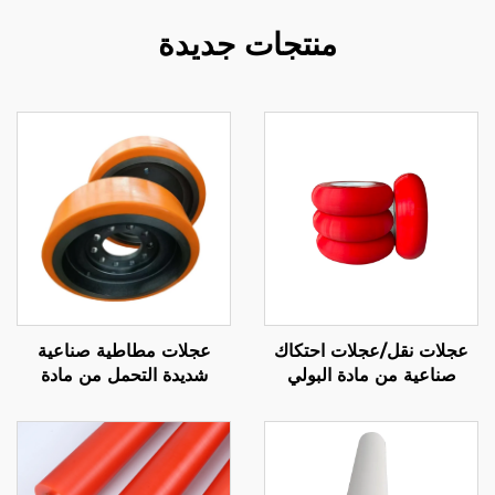
منتجات جديدة
عجلات نقل/عجلات احتكاك
عجلات مطاطية صناعية
صناعية من مادة البولي
شديدة التحمل من مادة
يوريثان المغلفة بالمطاط مع
البولي يوريثين عالية التحمل
دعم OEM/ODM، مقاومة
للآلات والعربات، خدمة قطع
للتآكل 70A-65D
مخصصة