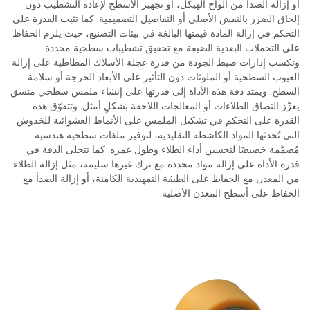
أو إزالة الصدأ من ألواح الهيكل، أو تجهيز الأسطح لإعادة التشطيب دون
إلحاق الضرر بالنقش الأصلي أو التفاصيل التصميمية. كما تثبت القدرة على
التحكم في إزالة المادة قيمتها البالغة في بيئات التصنيع، حيث يلزم الحفاظ
على التحملات البعدية الضيقة مع تحقيق تشطيبات سطحية محددة.
وتكسب إدارات ضبط الجودة من قدرة عجلة الأسلاك المطاطية على إزالة
العيوب السطحية أو الملوثات دون التأثير على الأبعاد الحرجة أو سلامة
السطح. ويمتد دقة هذه الأداة إلى قدرتها على إنشاء ملمس سطحي متسق
يعزّز التصاق الطلاءات أو المعالجات اللاحقة بشكلٍ أمثل. وتتفوّق هذه
القدرة على التحكم في تشكيل الملمس على الأنماط العشوائية للخدوش
التي تُحدثها المواد الكاشطة التقليدية، لتوفير ملفات سطحية هندسية
مُصمَّمة خصيصًا لتحسين أداء الطلاء وطول عمره. كما تتجلى الدقة في
قدرة الأداة على إزالة مواد محددة مع ترك غيرها سليمة، مثل إزالة الطلاء
من المعدن مع الحفاظ على الطبقة التمهيدية الكامنة، أو إزالة الصدأ مع
الحفاظ على أسطح المعدن الأصلية.