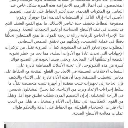
المتخصصون في أعمال الترميم الاحترافية هذه الميزة بشكل خاص عند
التعامل مع المكونات القديمة، حيث يُعتبر الحفاظ على تفاصيل التصميم
الأصلي أثناء إزالة التآكل أو التشطيبات القديمة أمرًا جوهريًّا. وتقوم
مصفوفة المطاط بتخفيف حدة عناصر الأسلاك، ما يمنع القطع العنيف الذي
قد يتسبب في تلف الأسطح الحساسة أو تغيير التحملات البعدية. ويسمح
هذا الإجراء الخاضع للرقابة بإزالة تدريجية للمواد، ما يمنح المشغلين تحكُّمًا
دقيقًا في عملية التشطيب، ويُمكِّنهم من تحقيق الملمس السطحي
المطلوب دون تجاوز الأهداف المنشودة. كما أن المرونة تقلل من تركيزات
الإجهادات التي تحدث عادةً مع الأدوات الصلبة، مما يحد من خطر تشويه
القطعة أو تشقُّقها أثناء المعالجة. ويجني ضبط الجودة في التصنيع فوائد
كبيرة من هذه التكنولوجيا، لأن عجلة الأسلاك المطاطية قادرة على
استيعاب الاختلافات البسيطة في الأبعاد بين القطع المنتجة مع الحفاظ على
معايير التشطيب المتسقة. وبما أن هذه الأداة قادرة على الانثناء والتكيف،
فإن الحاجة إلى تجهيزات تثبيت معقدة أو أجهزة تثبيت متخصصة تقلُّ، ما
يبسِّط إجراءات الإعداد ويزيد من الإنتاجية. كما يحسُّ المشغلون بتحسين
في الراحة التشغيلية، إذ إن التصميم المرن يتطلب تطبيق قوة أقل ويقلل
من القوى الانعكاسية التي تنتقل إلى الأداة والمشغل، ما يقلل من التعب
أثناء فترات الاستخدام الطويلة، مع الحفاظ على الدقة والتحكم طوال
عمليات معالجة الأسطح الصعبة.