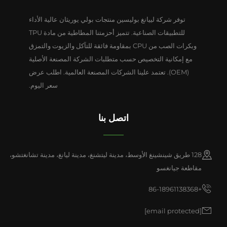
توفر شركة لييانغ بوليسين منتجات بولي يوريثان عالية الأداء
للتطبيقات الصناعية. تتميز أحزمتنا المطاطية من مادة TPU
وبكرات الصب من CPU بمقاومة فائقة للتآكل والزيوت والتمزق
مع إمكانية التخصيص حسب متطلبات الشركة المصنعة الأصلية
(OEM). تعتمد علينا الشركات المصنعة العالمية. اطلب عرض
سعر اليوم.
اتصل بنا
128 طريق شينشينغ الأوسط، مدينة ليتشنغ، مدينة ليانغ، مدينة تشانغتشو،
مقاطعة جيانغسو
+86-18961138368
[email protected]