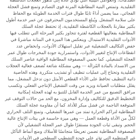
التقليدية. وتمتص البنية المطاطية المرنة قوى التصادم وتمنع فشل العجلة
الفجائي، مما يضمن أداءً ثابتًا طوال فترات الخدمة الطويلة مع الحفاظ
على سلامة المشغل. ويُبلغ المستخدمون المحترفون عن عمر خدمة أطول
بكثير مقارنةً بالعجلات الكاشطة التقليدية، إذ تحتفظ عجلة السلك
المطاطية بفعاليتها القطعية لفترة تتجاوز بكثير المرحلة التي تتطلب فيها
الأدوات التقليدية الاستبدال. وينعكس هذا الميزة في المتانة مباشرةً في
خفض التكاليف التشغيلية عبر تقليل استهلاك الأدوات، وانخفاض عدد
انقطاعات الإنتاج لتغيير الأدوات، واستمرارية جودة المخرجات طوال عمر
العجلة التشغيلي. كما تحمي المصفوفة المطاطية الواقية عناصر السلك
من الانسداد بالمادة المُزالَة — وهي مشكلة شائعة تُضعف فعالية العجلات
التقليدية وتحتاج إلى عمليات تنظيف أو تشذيب متكررة. وهذه الخاصية
ذاتية التنظيف تحافظ على الأداء القطعي الأمثل دون تدخل المشغل، مما
يقلل متطلبات الصيانة ويزيد من وقت التشغيل الإنتاجي الفعلي. وتكسب
مرافق التصنيع من عمر الخدمة القابل للتنبؤ به لهذه العجلة إمكانية
التخطيط الدقيق للتكاليف وإدارة المخزون، مع الحد من حالات التوقف غير
المتوقعة الناجمة عن فشل مبكر للأداة. كما أن مقاومة عجلة السلك
المطاطية لتراكم الحرارة تمتد من عمرها التشغيلي، وتمنع التلف الحراري
لكلٍّ من الأداة وقطعة العمل — وهي ميزة حاسمة في بيئات الإنتاج عالية
الحجم. وتبقى ثبات الجودة مستقرًا طوال عمر العجلة التشغيلي لأن
المصفوفة المطاطية تضمن تعريضًا متجانسًا للأسلاك ومنع أنماط التآكل
غير المنتظمة التي تؤثر على جودة التشطيب السطحي في الأدوات