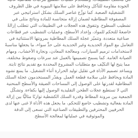
الجودة مقاومة للتآكل وتحافظ على سلامتها البنيوية في ظل الظروف
التشغيلية الصعبة. كما توزَّع عناصر السلك بشكل استراتيجي عبر
المصفوفة المطاطية لضمان إزالة متجانسة للمادة ونتائج مثلى في
تشطيب السطوح. وتتفوق هذه العجلات في التطبيقات التي تتطلب إزالةً
خاضعةً للتحكم للمواد، وإعداد الأسطح، وعمليات التشطيب عبر قطاعات
صناعية متعددة. وتتميّز عجلة السلك المطاطية بمرونتها الاستثنائية في
التعامل مع المواد الحديدية وغير الحديدية على حدٍّ سواء، ما يجعلها مناسبةً
لاستخدامات ترميم السيارات، ومعالجة المعادن، ونجارة الأخشاب، ومهام
الصيانة العامة. كما يسمح تصميمها بالعمل عند سرعات وضغوط مختلفة،
مما يتيح لها التكيّف مع متطلبات المشروع المحددة مع تقديم نتائج ثابتة.
ويساعد تصميم الأداة في تقليل توليد الحرارة أثناء التشغيل، ما يمنع تشوه
المادة ويحافظ على سلامة قطعة العمل. ويقدّر المستخدمون عجلة السلك
المطاطية لقدرتها على الوصول إلى المساحات الضيقة والأسطح المنحنية
التي لا تستطيع عجلات الطحن التقليدية الوصول إليها بكفاءة. وتشكّل
الجمعية بين مرونة المطاط وقدرة السلك الكشطية توازنًا مثاليًّا بين إزالة
المادة بفعالية وتشطيب خاضع للتحكم، ما يجعل هذه الأداة لا غنى عنها لدى
الحرفيين المحترفين والتطبيقات الصناعية التي تسعى إلى الدقة
والموثوقية في عملياتها لمعالجة الأسطح.