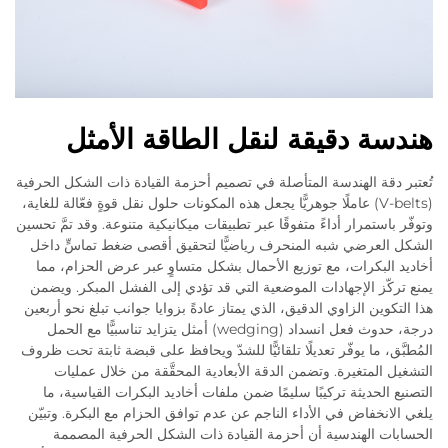
هندسة دقيقة لنقل الطاقة الأمثل
تُعتبر دقة الهندسة المتأصلة في تصميم أحزمة القيادة ذات الشكل الحرفية
(V-belts) عاملًا جوهريًّا يجعل هذه المكونات حلول نقل قوةٍ فعّالة للغاية،
وتوفّر باستمرار أداءً متفوقًا عبر تطبيقات ميكانيكية متنوعة. وقد تمَّ تحسين
الشكل العرضي شبه المنحرف رياضيًّا لتحقيق أقصى ضغط تماسٍّ داخل
أخاديد البكرات، مع توزيع الأحمال بشكل متساوٍ عبر عرض الحزام، مما
يمنع تركّز الإجهادات الموضعية التي قد تؤدي إلى الفشل المبكر. ويضمن
هذا التكوين الزاوي الدقيق، الذي يمتاز عادةً بزوايا جوانب تبلغ نحو أربعين
درجة، حدوث فعل انسداد (wedging) أمثل يتزايد تناسبيًّا مع الحمل
المُطبَّق، ما يوفّر تعديلًا تلقائيًّا للشدّ ويحافظ على قبضة ثابتة تحت ظروف
التشغيل المتغيرة. وتضمن الدقة الأبعادية المحقَّقة من خلال عمليات
التصنيع الحديثة تركيبًا سليمًا ضمن ملفات أخاديد البكرات القياسية، ما
يلغي الانخفاض في الأداء الناجم عن عدم توافق الحزام مع البكرة. وتبيّن
الحسابات الهندسية أن أحزمة القيادة ذات الشكل الحرفية المصممة