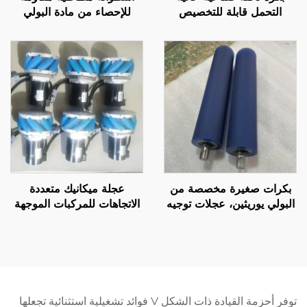
التحمل قابلة للتخصيص
للإحصاء من مادة البولي
ومطلية بالبولي يوريثين، عجلة
يوريثين (PU) للاستخدام في
محمل مطاطية صامتة من
آلات الوضع التصنيفي
البولي يوريثين، مصنعة
الكهربائية في قطاع النقل
مباشرة من المصنع
والآلات
بكرات صغيرة مخصصة من
عجلة ميكانيك متعددة
البولي يوريثين، عجلات توجيه
الاتجاهات للمركبات الموجهة
ناقلة للطابعات الدقيقة
آليًا (AGV)، من مادة البولي
بدرجات صلابة وألوان مختلفة،
يوريثان (PU)، خدمة
بكرة مطاطية عالية الجودة
مخصصة
توفر أحزمة القيادة ذات الشكل V فوائد تشغيلية استثنائية تجعلها