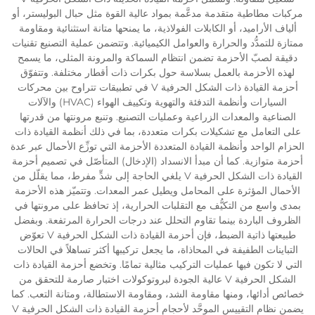
مركبات مطاطية متقدمة مدعَّمة بمواد عالية القوة مثل حبال البوليستر، أو
ألياف الأراميد، أو الكابلات الفولاذية، ما يمنحها متانة استثنائية ومقاومة
ممتازة للتمدُّد والحرارة والعوامل الكيميائية. وتتضمن عملية التصنيع تقنيات
دقيقة لصبّ الأحزمة تضمن انتظام السماكة والمرونة المثلى، ما يسمح
لهذه الأحزمة بالعمل بسلاسة حول بكرات ذات أقطار مختلفة. وتتفوّق
أحزمة القيادة ذات الشكل الحرفية V في تطبيقات تتراوح بين محركات
السيارات وأنظمة التدفئة والتهوية وتكييف الهواء (HVAC) والآلات
الصناعية والمعدات الزراعية وعمليات التصنيع. وتنبع مرونتها من قدرتها
على التعامل مع تشكيلات بكرات متعددة، بما في ذلك أنظمة القيادة ذات
الحزام الواحد وأنظمة القيادة المتعددة الأحزمة التي توزِّع الأحمال عبر عدة
أحزمة متوازية. كما أن مبدأ الانسداد (الإدخال) المتأصّل في تصميم أحزمة
القيادة ذات الشكل الحرفية V يلغي الحاجة إلى شدٍّ مفرط، مما يقلّل من
الأحمال المؤثرة على المحامل ويطيل عمر المعدات. وتتميّز هذه الأحزمة
بمدى واسع من التكيُّف مع التقلبات الحرارية، إذ تحافظ على مرونتها في
الظروف الباردة بينما تقاوم التحلل عند درجات الحرارة المرتفعة. وبفضل
طبيعتها ذاتية الضبط، فإن أحزمة القيادة ذات الشكل الحرفية V تعوّض
التباينات الطفيفة في المحاذاة، ما يجعل تركيبها أكثر تساهلاً في الحالات
التي لا تكون فيها عمليات التركيب مثالية تمامًا. وتخضع أحزمة القيادة ذات
الشكل الحرفية V عالية الجودة لبروتوكولات اختبار صارمة للتحقق من
خصائص أدائها، ومنها مقاومة الشد، ومقاومة الاستطالة، ومتانة التعب. كما
يضمن نظام التقييس الموحَّد لأحجام أحزمة القيادة ذات الشكل الحرفية V