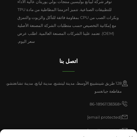
توفر شركة لييانغ بوليسين منتجات بولي يوريثان عالية الأداء
للتطبيقات الصناعية. تتميز أحزمتنا المطاطية من مادة TPU
وبكرات الصب من CPU بمقاومة فائقة للتآكل والزيوت والتمزق
مع إمكانية التخصيص حسب متطلبات الشركة المصنعة الأصلية
(OEM). تعتمد علينا الشركات المصنعة العالمية. اطلب عرض
سعر اليوم.
اتصل بنا
128 طريق شينشينغ الأوسط، مدينة ليتشنغ، مدينة ليانغ، مدينة تشانغتشو،
مقاطعة جيانغسو
+86-18961138368
[email protected]
[email protected]