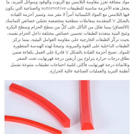
مواد مضافة تعزز مقاومة التلامس مع الزيوت والوقود وسوائل التبريد، ما
يجعل هذه الأحزمة مناسبة للتطبيقات automotive والصناعية التي يكون
فيها التلامس مع المواد الكيميائية أمراً لا مفر منه. وتتميز أحزمة القيادة
بالشكل V المتقدمة بمعاملات سطحية متخصصة تحسّن خصائص التماسك
(الالتصاق) بينما تقلل من التآكل على كلٍّ من سطح الحزام وسطح البكرة.
وتتيح البنية متعددة الطبقات تحسين خصائص مختلفة داخل الحزام نفسه،
بحيث تركّز الطبقات الخارجية على مقاومة العوامل البيئية، بينما تركز
الطبقات الداخلية على القوة والمرونة. ونتيجةً لهذه الهندسة المتطورة
للمواد، تصبح أحزمة القيادة بالشكل V قادرةً على العمل بكفاءة ضمن
نطاق درجات حرارة يتراوح بين أربعين درجة فهرنهايت تحت الصفر
وثلاثمائة درجة فهرنهايت فأكثر، لتلبية احتياجات تطبيقات متنوعة تشمل
أنظمة التبريد والعمليات الصناعية عالية الحرارة.