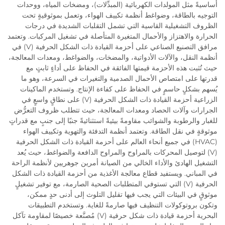
أساسيةً مثل المولدات الكهربائية (المبدِّلات)، ومضخات المياه، ووحدات
التوجيه بالطاقة، وضواغط أنظمة تكييف الهواء، وتعمل بموثوقيةٍ تحت
الظروف التشغيلية القاسية التي تشمل التقلبات الشديدة في درجات
الحرارة والاهتزاز والأحمال المتغيرة المتأصلة في تشغيل المركبات. وتعتمد
مرافق التصنيع الصناعي على أحزمة القيادة ذات الشكل الحرفية (V) في
أنظمة النقل، والآلات الأدواتية، والمضخات، والضواغط، ومعدات المعالجة،
حيث تُثبت هذه الأحزمة قيمتها الفائقة في الحفاظ على أداءٍ ثابتٍ مع
قدرتها على امتصاص الأحمال الصدمية والتغيرات في السرعة، وهو ما
يُسهم بشكلٍ حاسمٍ في الحفاظ على كفاءة الإنتاج. وتستخدم الماكينات
الزراعية أحزمة القيادة ذات الشكل الحرفية (V) على نطاقٍ واسعٍ في
الجرارات وآلات الحصاد ومعدات المعالجة، حيث تتطلب ظروف التعرُّض
للغبار والرطوبة والشوائب مقاومةً بيئيةً استثنائيةً جنبًا إلى جنبٍ مع قدراتٍ
موثوقةٍ في نقل الطاقة. وتعتمد أنظمة التدفئة والتهوية وتكييف الهواء
(HVAC) في جميع أنحاء العالم على أحزمة القيادة ذات الشكل الحرفية
(V) لتوصيل المحركات بالمراوح والمراوح الدافعة والضواغط، حيث يُعد
التشغيل الهادئ والأداء الخالي من الصيانة أمرين جوهريين لأنظمة الراحة
في المباني. ويستفيد قطاع معالجة الأغذية من أحزمة القيادة ذات الشكل
الحرفية (V) التي تستوفي المتطلبات الصحية الصارمة، مع توفير تشغيلٍ
موثوقٍ في البيئات التي يجب فيها تقليل التلوث إلى أدنى حدٍ ممكن،
وتكون بروتوكولات التنظيف فيها صارمةً للغاية. وتستخدم التطبيقات
البحرية أحزمة قيادة ذات شكل حرفية (V) مُصنَّعة خصيصًا لمقاومة تآكل