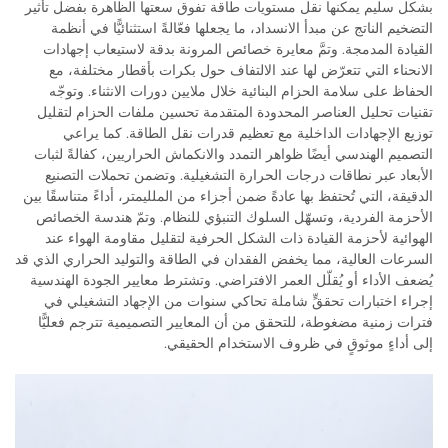
بشكل سليم يمكنها نقل مستويات طاقة تفوق سعتها الظاهرة بفضل تأثير
التضخيم الناتج عن مبدأ الانسداد، ما يجعلها فعّالةً استثنائيًّا في أنظمة
القيادة المدمجة. وتمَّ معايرة خصائص المرونة بدقة لاستيعاب إجهادات
الانحناء التي تتعرّض لها عند الالتفاف حول بكرات بأقطار مختلفة، مع
الحفاظ على سلامة الحزام البنائية خلال ملايين دورات الانثناء. وتوجّه
تقنيات تحليل العناصر المحدودة المتقدمة تحسين ملفات الحزام لتقليل
توزيع الإجهادات الداخلية مع تعظيم قدرات نقل الطاقة. كما يراعي
التصميم الهندسي أيضًا ظواهر التمدد والانكماش الحراريين، كفالةً لثبات
الأبعاد عبر نطاقات درجات الحرارة التشغيلية. وتضمن تحملات التصنيع
الدقيقة، التي تُحتفظ بها عادةً ضمن أجزاء من الملليمتر، أداءً متناسقًا بين
الأحزمة الفردية، وتسهّل السلوك التنبؤي للنظام. وتمّ هندسة الخصائص
الهوائية لأحزمة القيادة ذات الشكل الحرفية لتقليل مقاومة الهواء عند
السرعات العالية، مما يخفض الفقدان في الطاقة والتوليد الحراري الذي قد
يُضعف الأداء أو يُقلّل العمر الافتراضي. وتشترط معايير الجودة الهندسية
إجراء اختبارات تحققٍّ شاملة تحاكي سنوات من الإجهاد التشغيلي في
فترات زمنية مضغوطة، للتحقق من أن المعايير التصميمية تترجم فعليًّا
إلى أداءٍ موثوقٍ في ظروف الاستخدام الحقيقي.