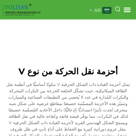
AR
أحزمة نقل الحركة من نوع V
تمثل أحزمة القيادة ذات الشكل الحرفية V مكونًا أساسيًّا في أنظمة نقل
الطاقة الميكانيكية، حيث تشكّل الحلقة الحرجة بين البكرات المحركة
والبكرات المُدارة في عدد لا يُحصى من التطبيقات الصناعية والسيارات.
وتتميّز هذه الأحزمة المصمَّمة خصيصًا بمقاطع عرضية على شكل شبه
منحرف تُحدث تأثيرًا انسداديًّا (إدخاليًّا) داخل الأخاديد المُصمَّمة خصيصًا
لذلك في البكرات، مما يوفّر قبضة فائقة وكفاءة عالية في نقل الطاقة.
ويسمح الشكل الهندسي الفريد لأحزمة القيادة ذات الشكل الحرفية V
بنقل عزوم دورانية كبيرة مع الحفاظ على أداءٍ ثابتٍ في ظل ظروف
تشغيل متفاوتة. وتشمل أحزمة القيادة الحديثة ذات الشكل الحرفية V