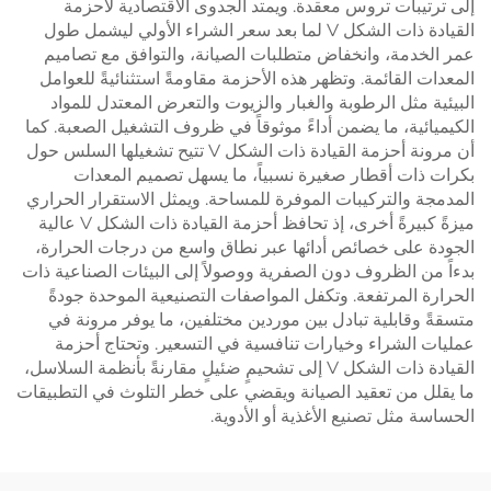
إلى ترتيبات تروس معقدة. ويمتد الجدوى الاقتصادية لأحزمة
القيادة ذات الشكل V لما بعد سعر الشراء الأولي ليشمل طول
عمر الخدمة، وانخفاض متطلبات الصيانة، والتوافق مع تصاميم
المعدات القائمة. وتظهر هذه الأحزمة مقاومةً استثنائيةً للعوامل
البيئية مثل الرطوبة والغبار والزيوت والتعرض المعتدل للمواد
الكيميائية، ما يضمن أداءً موثوقاً في ظروف التشغيل الصعبة. كما
أن مرونة أحزمة القيادة ذات الشكل V تتيح تشغيلها السلس حول
بكرات ذات أقطار صغيرة نسبياً، ما يسهل تصميم المعدات
المدمجة والتركيبات الموفرة للمساحة. ويمثل الاستقرار الحراري
ميزةً كبيرةً أخرى، إذ تحافظ أحزمة القيادة ذات الشكل V عالية
الجودة على خصائص أدائها عبر نطاق واسع من درجات الحرارة،
بدءاً من الظروف دون الصفرية ووصولاً إلى البيئات الصناعية ذات
الحرارة المرتفعة. وتكفل المواصفات التصنيعية الموحدة جودةً
متسقةً وقابلية تبادل بين موردين مختلفين، ما يوفر مرونة في
عمليات الشراء وخيارات تنافسية في التسعير. وتحتاج أحزمة
القيادة ذات الشكل V إلى تشحيمٍ ضئيلٍ مقارنةً بأنظمة السلاسل،
ما يقلل من تعقيد الصيانة ويقضي على خطر التلوث في التطبيقات
الحساسة مثل تصنيع الأغذية أو الأدوية.