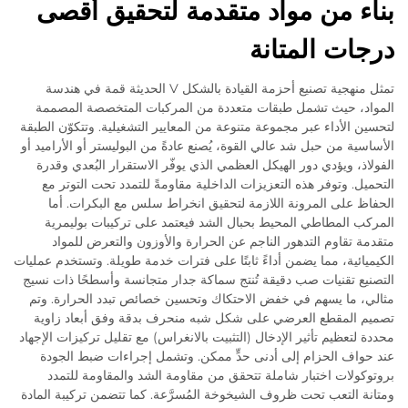
بناء من مواد متقدمة لتحقيق أقصى
درجات المتانة
تمثل منهجية تصنيع أحزمة القيادة بالشكل V الحديثة قمة في هندسة
المواد، حيث تشمل طبقات متعددة من المركبات المتخصصة المصممة
لتحسين الأداء عبر مجموعة متنوعة من المعايير التشغيلية. وتتكوّن الطبقة
الأساسية من حبل شد عالي القوة، يُصنع عادةً من البوليستر أو الأراميد أو
الفولاذ، ويؤدي دور الهيكل العظمي الذي يوفّر الاستقرار البُعدي وقدرة
التحميل. وتوفر هذه التعزيزات الداخلية مقاومةً للتمدد تحت التوتر مع
الحفاظ على المرونة اللازمة لتحقيق انخراط سلس مع البكرات. أما
المركب المطاطي المحيط بحبال الشد فيعتمد على تركيبات بوليمرية
متقدمة تقاوم التدهور الناجم عن الحرارة والأوزون والتعرض للمواد
الكيميائية، مما يضمن أداءً ثابتًا على فترات خدمة طويلة. وتستخدم عمليات
التصنيع تقنيات صب دقيقة تُنتج سماكة جدار متجانسة وأسطحًا ذات نسيج
مثالي، ما يسهم في خفض الاحتكاك وتحسين خصائص تبدد الحرارة. وتم
تصميم المقطع العرضي على شكل شبه منحرف بدقة وفق أبعاد زاوية
محددة لتعظيم تأثير الإدخال (التثبيت بالانغراس) مع تقليل تركيزات الإجهاد
عند حواف الحزام إلى أدنى حدٍّ ممكن. وتشمل إجراءات ضبط الجودة
بروتوكولات اختبار شاملة تتحقق من مقاومة الشد والمقاومة للتمدد
ومتانة التعب تحت ظروف الشيخوخة المُسرَّعة. كما تتضمن تركيبة المادة