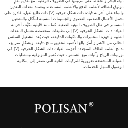
مياه البحر والحفاظ على مرونتها في الظروف الرطبة، مع تقديم نقلٍ
موثوقٍ للطاقة لأنظمة الدفع والأنظمة المساعدة. وتعتمد معدات التعدين
والبناء على أحزمة قيادة ذات شكل حرفية (V) ذات طابع ثقيل، قادرةٍ على
تحمل الأحمال الصدمية القصوى والجسيمات المسببة للتآكل والتشغيل
المستمر في ظل الظروف البيئية الصعبة. كما تمتد قابلية تكيُّف أحزمة
القيادة ذات الشكل الحرفية (V) إلى تطبيقات متخصصة تشمل المعدات
الطبية وأجهزة المختبرات والماكينات الدقيقة، حيث يُعد التشغيل السلس
الخالي من الاهتزاز أمرًا بالغ الأهمية لتحقيق نتائج دقيقة. وبشكلٍ متزايدٍ،
تدمج أنظمة الطاقة المتجددة أحزمة القيادة ذات الشكل الحرفية (V) في
توربينات الرياح وآليات تتبع الشمس، حيث تُعتبر الموثوقية ومتطلبات
الصيانة المنخفضة ضروريةً للتركيبات النائية التي تفتقر إلى إمكانية
الوصول السهل للخدمات.