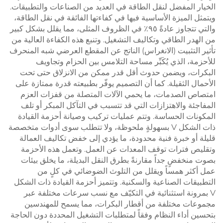
الخيار المفضل لنقل الطاقة في العديد من الصناعات والتطبيقات.
ويتمثل الميزة الأساسية فيها في كفاءتها الفائقة في نقل الطاقة،
والتي تتجاوز عادةً ٩٥٪ في الظروف المثلى، مما يقلل بشكل كبير
من الهدر الطاقي وتكاليف التشغيل. وتنبع هذه الكفاءة العالية من
تأثير التثبيت (الانغراس) الناتج عن المقطع العرضي شبه المنحرف
للأحزمة، الذي يُكَبِّر مساحة التلامس بين الحزام وتجاويف
البكرات، ويضمن حدوث أقل قدر ممكن من الانزلاق حتى تحت
الأحمال الثقيلة. كما أن التصميم يوفّر بطبيعته قدرة ممتازة على
امتصاص الصدمات، ما يحمي الآلات المتصلة من قفزات العزم
المفاجئة والاهتزازات التي قد تتسبب في التآكل المبكر أو تلف
المكونات الحساسة. وتتم عمليات تركيب وصيانة أحزمة القيادة
ذات الشكل V بسهولةٍ ملحوظة، ولا تتطلب سوى أدوات متخصصة
قليلة أو خبرة فنية محدودة، ما يؤدي إلى خفض تكاليف العمالة
وتقليص فترات توقف المعدات عن العمل. وتعمل هذه الأحزمة
بصوت منخفضٍ جداً مقارنةً بطرق النقل البديلة، ما يخلق بيئات
عمل أكثر همساً ويقلل من التلوث الضوضائي في كلٍ من
التطبيقات الصناعية والسكنية. وتتميز أحزمة القيادة ذات الشكل
V بمرونة استثنائية في التكيّف مع نسب سرعات مختلفة عبر
مجموعات مختلفة من أقطار البكرات، مما يسمح للمهندسين
بتحسين أداء النظام وفقاً لمتطلبات التشغيل المحددة دون الحاجة