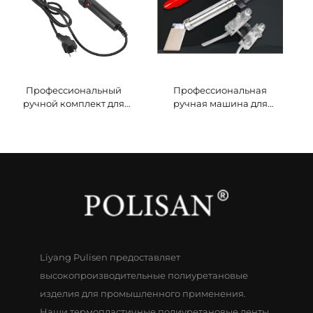
двигателя
Профессиональный
Профессиональная
ручной комплект для
ручная машина для
сращивания лент ПУ с
сращивания полиуретана
утюгом из полиуретана,
для соединения лент ПУ с
220 В,
высокой прочностью
конкурентоспособная
склеивания, напряжение
цена, автоматическая
220 В, автоматическое
функция
ядро двигателя
Liyang Pulisen предоставляет
высокопроизводительные полиуретановые
изделия для промышленного применения.
Наши термопластичные полиуретановые ленты