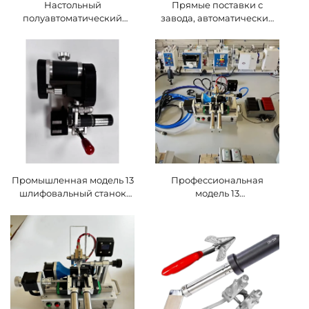
Настольный
Прямые поставки с
полуавтоматический
завода, автоматический
шлифовальный станок по
круглый шлифовальный
полиуретану 220 В,
станок 220 В,
экономичная
промышленное
автоматическая
оборудование для
шлифовальная машина
обработки резины, для
по полиуретану с
шлифовки ремней из
основным двигателем для
полиуретана и ПВХ
шлифовки круглых
ремней из полиуретана и
ПВХ
Промышленная модель 13
Профессиональная
шлифовальный станок
модель 13
для лент ПУ,
пневматического
полуавтоматическая
аппарата для
шлифовальная машина
сращивания лент,
из полиуретана, ручное
автоматическая система
руководство, основной
соединения конвейерных
компонент двигателя 220
лент ПУ/ПВХ,
В
конкурентоспособная
цена, двигатель 220 В,