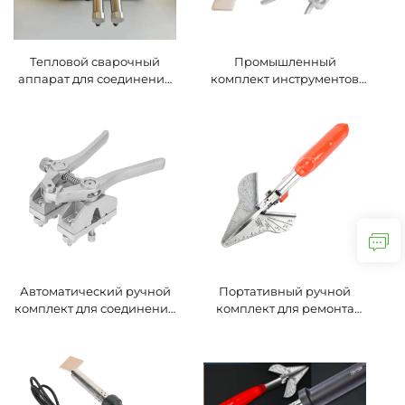
основные компоненты
Тепловой сварочный
Промышленный
аппарат для соединения
комплект инструментов
бесконечных круглых
для сращивания
лент, автоматическая
полиуретана 220 В,
машина для стыковки
автоматическая машина
круглых лент для лент из
для соединения лент ПУ с
ПУ и резины
зажимами,
нагревательной
пластиной и
аксессуарами
Автоматический ручной
Портативный ручной
комплект для соединения
комплект для ремонта
полиуретановых лент,
лент ПУ с автоматическим
сварочный аппарат,
спайщиком, ножницы для
приспособление для лент
полиуретановых лент, 220
из уретана, 220 В,
В, основные компоненты
основные компоненты
двигателя