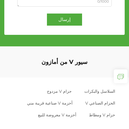
0/1000
إرسال
سيور V من أمازون
السلاسل والبكرات
حزام V مزدوج
الحزام الصناعي V
أحزمة V صناعية قريبة مني
حزام V ومطاط
أحزمة V معروضة للبيع