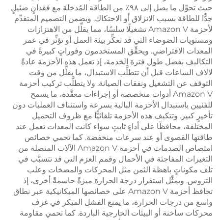
حيث تحوِّل ما يصل إلى ٩٨٪ من الطاقة المُدخلة مع فقدانٍ ضئيلٍ
جدًّا للطاقة بسبب الانزلاق أو الاحتكاك. ويضمن التصميم المتقدِّم
لأحزمة Amazon V تشغيلًا سلسًا، مما يقلِّل من الاهتزازات
ومستويات الضوضاء التي قد تعكِّر بيئة العمل أو تؤثِّر في عمر
المعدات الافتراضي. ويحقِّق المستخدمون وفوراتٍ كبيرةً في
التكاليف بفضل طول فترة الخدمة، إذ تعمل هذه الأحزمة عادةً
لآلاف الساعات قبل أن تتطلَّب الاستبدال، ما يقلِّل من وقت
التوقف عن التشغيل ونفقات الصيانة. ولا يتطلَّب تركيب أحزمة
Amazon V أدوات متخصصة أو إجراءات معقَّدة، ما يسمح
للفنيين باستبدال الأحزمة البالية بسرعة واستئناف العمليات دون
تأخيرٍ كبير. وتتكيف هذه الأحزمة تلقائيًّا مع ظروف التحميل
المختلفة، محافظًا على أداءٍ ثابتٍ سواء كانت المعدات تعمل عند
طاقتها القصوى أو عند سرعات منخفضة. كما تحمي خصائص
امتصاص الصدمات في أحزمة Amazon V الآلات المتصلة من
التغيرات المفاجئة في الأحمال وقمم العزم التي قد تتسبَّب في
تلف مكوناتٍ باهظة الثمن مثل المحركات والمضخات وعلب
التروس. ويمثِّل استقرار درجة الحرارة ميزةً حاسمةً أخرى، إذ
تحافظ أحزمة Amazon V على خصائصها الميكانيكية عبر نطاق
واسع من درجات الحرارة، ما يمنع الفشل المبكر في غرف
محركات ساخنة أو البيئات الخارجية الباردة. كما تحمي مقاومة