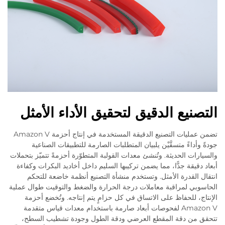
التصنيع الدقيق لتحقيق الأداء الأمثل
تضمن عمليات التصنيع الدقيقة المستخدمة في إنتاج أحزمة Amazon V
جودةً وأداءً متسقَّيْن يلبيان المتطلبات الصارمة للتطبيقات الصناعية
والسيارات الحديثة. وتُنشئ معدات القولبة المتطوّرة أحزمةً تتميّز بتحملات
أبعاد دقيقة جدًّا، مما يضمن تركيبها السليم داخل أخاديد البكرات وكفاءة
انتقال القدرة الأمثل. وتستخدم منشأة التصنيع أنظمة خاضعة للتحكم
الحاسوبي لمراقبة معاملات درجة الحرارة والضغط والتوقيت طوال عملية
الإنتاج، للحفاظ على الاتساق في كل حزامٍ يتم إنتاجه. وتُخضع أحزمة
Amazon V لفحوصات أبعاد صارمة باستخدام معدات قياس متقدمة
تتحقق من دقة المقطع العرضي ودقة الطول وجودة تشطيب السطح،