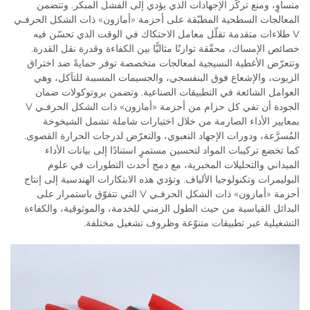
متساوٍ، ومنع تركّز الإجهادات الذي يؤدي إلى الفشل المبكر. وتتضمن
المعالجات السطحية المطبّقة على أحزمة «أمازون» ذات الشكل الحرفـي
V طلاءات متقدمة تقلّل معامل الاحتكاك في الوقت الذي تحسّن فيه
خصائص الإمساك، محقّقة توازنًا مثاليًّا بين الكفاءة وقدرة نقل القدرة.
وتتعرّض الأغطية النسيجية لمعالجات متخصصة توفر حمايةً ضد اختراق
الزيوت، والإشعاع فوق البنفسجي، والجسيمات المسببة للتآكل، وهي
العوامل الشائعة في التطبيقات الصناعية. وتضمن بروتوكولات ضمان
الجودة أن تفي كل حزام من أحزمة «أمازون» ذات الشكل الحرفـي V
بمعايير الأداء الصارمة من خلال اختبارات شاملة تشمل الشيخوخة
المُسرَّعة، ودورات الإجهاد التعبوي، والتعرّض لدرجات الحرارة القصوى.
كما تخضع تركيبات المواد لتحسين مستمرٍ استنادًا إلى بيانات الأداء
الميداني والتحليلات المخبرية، مع دمج أحدث التطورات في علوم
البوليمرات وتكنولوجيا الألياف. وتؤدي هذه الابتكارات الهندسية إلى إنتاج
أحزمة «أمازون» ذات الشكل الحرفـي V التي تتفوّق باستمرار على
البدائل القياسية من حيث الطول الزمني للخدمة، والموثوقية، والكفاءة
التشغيلية عبر تطبيقات متنوّعة وظروف تشغيل مختلفة.