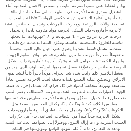
بها، والحفاظ على نسب السرعة الثابتة، وامتصاص الأحمال الصدمية أثناء
التشغيل. وتتفوق هذه الأحزمة في التطبيقات التي تتطلب انتقال طاقة
دقيقاً، مثل أنظمة التدفئة والتهوية وتكييف الهواء (HVAC)، والمعدات
التصنيعية، والآلات الزراعية، ومحركات المركبات. وتشمل الخصائص التقنية
لأحزمة «أمازون» ذات الشكل الحرفية مواد مقاومة للحرارة تتحمل
درجات حرارة تتراوح بين -٤٠°فهرنهايت و١٨٠°فهرنهايت، ما يجعلها
مناسبة للظروف التشغيلية القاسية. وتتكوّن البنية التدعيمية من طبقات
متعددة، تشمل قسماً مشدوداً يحتوي على أحبال عالية القوة، وقسماً
مضغوطاً مصنوعاً من مطاط مرن، وأغطية قماشية واقية تقاوم الزيوت
والمواد الكيميائية والعوامل البيئية. وتتميّز أحزمة «أمازون» ذات الشكل
الحرفية بخصائص جر متفوِّقة بفضل تصميمها المشبّه بالوتد، الذي يزيد من
ضغط التلامس كلما زادت شدة شد الحزام، مولِّداً تأثيراً ذاتياً للشد يمنع
الانزلاق. ويتضمّن عملية التصنيع تقنيات دقيقة لصب الأحزمة تضمن أبعاداً
متناسقة وتوزيعاً متجانساً للمواد في كل حزام. كما تشمل إجراءات ضبط
الجودة اختبارات صارمة لمقاومة الشد، ومقاومة الاستطالة، وعمر التعب
تحت ظروف التحميل المتكرِّر. وتتوفر هذه الأحزمة بمقاييس مختلفة، منها
المقاييس الكلاسيكية A وB وC وD، وكذلك المقاييس الضيقة مثل
التكوينات 3V و5V و8V. وتشمل مجالات تطبيق أحزمة «أمازون» ذات
الشكل الحرفية عدداً كبيراً من القطاعات الصناعية، بدءاً من جزّازات
العشب المنزلية وآلات إزالة الثلوج، ووصولاً إلى الضواغط الصناعية الثقيلة
ومعدات التعدين، ما يدلّ على تنوعها الواسع وموثوقيتها في البيئات