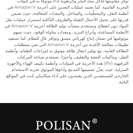
توفر مقاومتها لتآكل مياه البحر والرطوبة أداءً موثوقًا به في البيئات
البحرية القاسية. كما تعتمد عمليات التعدين على أحزمة Amazon V في
أنظمة النقل، والمحطِّمات، والمناخل، والمعدات المعالجة، حيث تضمن
قدرتها على تحمل الأحمال الثقيلة والظروف التآكلية استمرار عمليات نقل
المواد دون انقطاع. وتستخدم منشآت توليد الطاقة أحزمة Amazon V في
الأنظمة المساعدة، وأبراج التبريد، ومعدات مناولة الوقود، حيث تسهم
موثوقيتها في ضمان إنتاج كهربائي متسق وتوافر عالٍ للنظام. كما تستفيد
تطبيقات معالجة الأغذية من أحزمة Amazon V التي تفي بمتطلبات
النظافة العامة، مع توفير انتقال طاقة موثوق به لمزاجات الطعام، وأنظمة
النقل، وماكينات التعبئة والتغليف. وأخيرًا، تستخدم صناعة المركبات
الترفيهية (RV) هذه الأحزمة في المولدات وأنظمة تكييف الهواء والأجهزة
المنزلية، حيث يعزِّز تصميمها المدمج وأداؤها الموثوق تجربة الاستخدام
الخارجي للمستفيدين الذين يعتمدون على أداء ميكانيكي ثابت في المواقع
النائية.