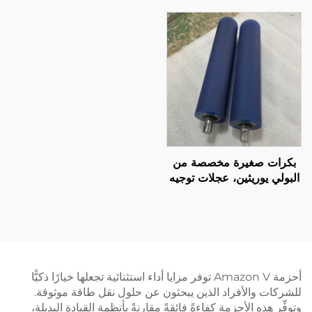
دعم OEM/ODM، مقاومة
(OEM) لآلات اللوجستيات
للتآكل 70A-65D
والطباعة
بكرات صغيرة مخصصة من
البولي يوريثين، عجلات توجيه
ناقلة للطابعات الدقيقة
بدرجات صلابة وألوان مختلفة،
بكرة مطاطية عالية الجودة
أحزمة Amazon V توفر مزايا أداء استثنائية تجعلها خيارًا ذكيًّا
للشركات والأفراد الذين يبحثون عن حلول نقل طاقة موثوقة.
وتوفِّر هذه الأحزمة كفاءةً فائقةً مقارنةً بأنظمة القيادة البديلة،