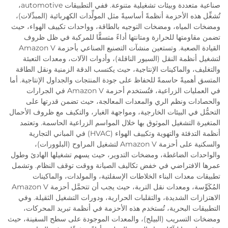
صناعية متعددة وبيئات تشغيلية متنوعة. ففي التطبيقات automotive،
تُشغِّل هذه الأحزمة أنظمةً أساسيةً مثل المولِّدات الكهربائية (المبدِّلات)،
ومضخات المياه، ومضخات التوجيه بالطاقة، وواحدات تكييف الهواء، حيث
تضمن مقاومتها للحرارة ومتانتها أداءً متسقًّا للمركبة في ظل ظروف
القيادة الصعبة. وتستعين منشآت التصنيع الصناعي بأحزمة Amazon V
لتشغيل أنظمة النقل (السيور الناقلة)، وأدوات الآلات، ومعدات التعبئة
والتغليف، والماكينات الإنتاجية، حيث يكتسب الدقة الزمنية ونقل الطاقة
المتسق أهميةً حاسمةً للحفاظ على جودة المنتجات والجداول الإنتاجية. أما
في العمليات الزراعية، فتُستخدم أحزمة Amazon V في الجرارات
والحصادات ونظم الري والمعدات المعالجة، حيث تضمن قدرتها على
التحمُّل في البيئات الخارجية، ومواجهة الغبار، والتكيف مع ظروف الأحمال
المتغيرة التشغيل الموثوق بها خلال المواسم الزراعية الحاسمة. وتعتمد
أنظمة التدفئة والتهوية وتكييف الهواء (HVAC) في المباني التجارية
والسكنية على أحزمة Amazon V لتشغيل المراوح (البلوورات)،
والواحدات الضاغطة، ومضخات التدوير، حيث يسهم تشغيلها الهادئ وطول
عمرها الافتراضي في خفض تكاليف الصيانة ووقت توقف النظام. وتشمل
تطبيقات معدات البناء الخلاطات الإسفلتية، والمولدات، والماكينات
المُكَوِّسة، ومعدات نقل التربة، حيث يجب أن تتحمَّل أحزمة Amazon V
الاهتزازات الشديدة، والتقلبات الحرارية، ودورات التشغيل الثقيلة. وفي
التطبيقات البحرية، تُستخدم هذه الأحزمة في أنظمة تبريد المحركات،
ومضخات التسريب (البيلج)، والمعدات الموجودة على سطح السفينة، حيث