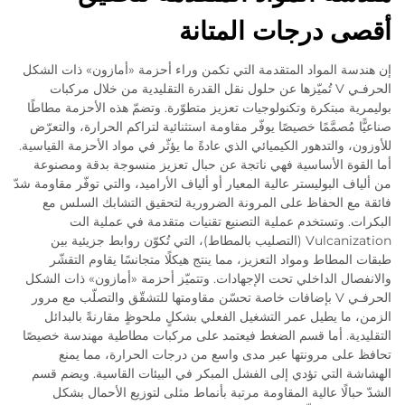
أقصى درجات المتانة
إن هندسة المواد المتقدمة التي تكمن وراء أحزمة «أمازون» ذات الشكل
الحرفـي V تُميّزها عن حلول نقل القدرة التقليدية من خلال مركبات
بوليمرية مبتكرة وتكنولوجيات تعزيز متطوّرة. وتضمّ هذه الأحزمة مطاطًا
صناعيًّا مُصمَّمًا خصيصًا يوفّر مقاومة استثنائية لتراكم الحرارة، والتعرّض
للأوزون، والتدهور الكيميائي الذي عادةً ما يؤثّر في مواد الأحزمة القياسية.
أما القوة الأساسية فهي ناتجة عن حبال تعزيز منسوجة بدقة ومصنوعة
من ألياف البوليستر عالية المعيار أو ألياف الأراميد، والتي توفّر مقاومة شدّ
فائقة مع الحفاظ على المرونة الضرورية لتحقيق التشابك السلس مع
البكرات. وتستخدم عملية التصنيع تقنيات متقدمة في عملية الت
Vulcanization (التصليب بالمطاط)، التي تُكوّن روابط جزيئية بين
طبقات المطاط ومواد التعزيز، مما ينتج هيكلًا متجانسًا يقاوم التقشّر
والانفصال الداخلي تحت الإجهادات. وتتميّز أحزمة «أمازون» ذات الشكل
الحرفـي V بإضافات خاصة تحسّن مقاومتها للتشقّق والتصلّب مع مرور
الزمن، ما يطيل عمر التشغيل الفعلي بشكلٍ ملحوظٍ مقارنةً بالبدائل
التقليدية. أما قسم الضغط فيعتمد على مركبات مطاطية مهندسة خصيصًا
تحافظ على مرونتها عبر مدى واسع من درجات الحرارة، مما يمنع
الهشاشة التي تؤدي إلى الفشل المبكر في البيئات القاسية. ويضم قسم
الشدّ حبالًا عالية المقاومة مرتبة بأنماط مثلى لتوزيع الأحمال بشكل