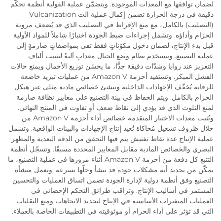
لضمان توافقها مع المعدات الموجودة. ويتضمّن عملية القولبة أنظمة تحكّم
دقيقة في درجة الحرارة تضمن إكمال عملية الت Vulcanization
(التصليب) بالكامل، مع منع الإفراط في التصليب الذي قد يُضعف مرونة
الحزام وأداؤه. وتشمل إجراءات ضبط الجودة اختبارًا شاملاً للمواد الأولية
قبل بدء الإنتاج، لضمان دخول مكوّناتٍ فقط تفي بمواصفاتٍ صارمةٍ إلى
عملية التصنيع. ويستخدم نظام وضع الحبال معداتٍ آليةً لتثبيت ألياف
التعزيز عند زوايا وشدّات دقيقة جدًّا، ما يحسّن توزيع الأحمال ويمنع حالات
الفشل المبكر. وتستفيد أحزمة Amazon V من عمليات تبريد خاضعة
للرقابة تُخفّف الإجهادات الداخلية وتنشئ خصائص مادية مثلى عبر هيكل
الحزام بالكامل. ويتم الحفاظ في بيئة التصنيع على معايير نظافة صارمة
لمنع التلوث الذي قد يؤدي إلى نقاط ضعف أو تفاوت في المنتج النهائي.
وتُثبت معدات الاختبار المتقدمة خصائص أداء أحزمة Amazon V من
خلال ظروف تشغيل مُحاكاة تُعيد إنتاج الإجهادات والبيئات الواقعية. وتشمل
عملية الإنتاج عدة نقاط تفتيش يتم فيها التحقق من الدقة البعدية والمظهر
البصري والخصائص المادية مقابل المعايير المحددة مسبقًا. وتسجّل أنظمة
التتبع كل دفعة من أحزمة Amazon V أثناء مرورها في عملية التصنيع، ما
يمكّن من تحديد أية مشكلات جودة قد تنشأ وحلّها بسرعة. وتعمل منشأة
التصنيع وفق أنظمة دولية لإدارة الجودة تضمن اتساق العمليات والتحسين
المستمر في أساليب الإنتاج. وتراقب طرائق التحكم الإحصائي في
العمليات المتغيرات الأساسية في الإنتاج لتحديد الاتجاهات ومنع التقلبات
التي قد تؤثر على أداء الحزام أو موثوقيته في التطبيقات الخاصة بالعملاء.