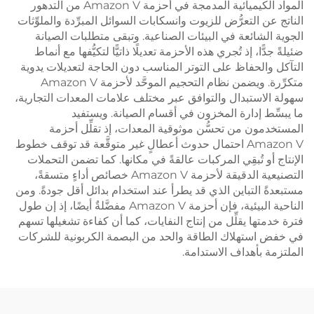
المواد الكيميائية المدمجة في أحزمة Amazon V من التدهور
الناتج عن التعرُّض للزيوت وانسكابات السوائل المبرِّدة والملوِّثات
الجوية الشائعة في البيئات الصناعية. وتبقى متطلبات الصيانة
ضئيلةً جدًّا، إذ تُجري هذه الأحزمة تعديلًا ذاتيًّا لتكيُّفها مع أنماط
التآكل والحفاظ على التوتر المناسب دون الحاجة لتعديلات يدوية
متكرِّرة. ويضمن نظام التحجيم الموحَّد لأحزمة Amazon V
سهولة الاستبدال والتوافق عبر مختلف علامات المعدات التجارية،
ما يبسِّط إدارة المخزون في أقسام الصيانة. ويستفيد
المستخدمون من تحسُّن موثوقية المعدات، إذ تقلِّل أحزمة
Amazon V احتمال حدوث أعطالٍ غير متوقَّعة قد توقف خطوط
الإنتاج أو تُبقِي المركبات عالقةً في مكانها. كما تضمن التحملات
التصنيعية الدقيقة لأحزمة Amazon V خصائص أداءٍ متسقةً،
مستبعدةً التباين الذي قد يطرأ عند استخدام بدائل أقل جودةً. ومن
الناحية البيئية، فإن أحزمة Amazon V مفضَّلةٌ أيضًا، إذ إن طول
فترة خدمتها يقلِّل من إنتاج النفايات، كما أن كفاءة تشغيلها تسهم
في خفض استهلاك الطاقة والحد من البصمة الكربونية للشركات
الملتزمة بأهداف الاستدامة.