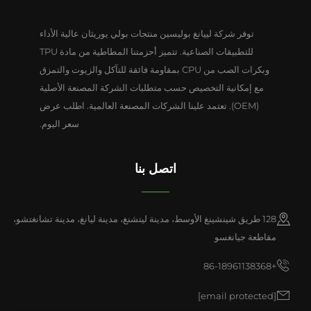
توفر شركة لييانغ بوليسين منتجات بولي يوريثان عالية الأداء
للتطبيقات الصناعية. تتميز أحزمتنا المطاطية من مادة TPU
وبكرات الصب من CPU بمقاومة فائقة للتآكل والزيوت والتمزق
مع إمكانية التخصيص حسب متطلبات الشركة المصنعة الأصلية
(OEM). تعتمد علينا الشركات المصنعة العالمية. اطلب عرض
سعر اليوم.
اتصل بنا
128 طريق شينشينغ الأوسط، مدينة ليتشنغ، مدينة ليانغ، مدينة تشانغتشو،
مقاطعة جيانغسو
+86-18961138368
[email protected]