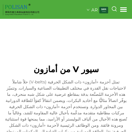
AR
سيور V من أمازون
تمثل أحزمة «أمازون» ذات الشكل الحرفية (V-belts) حلاً شاملاً
لاحتياجات نقل القدرة في مختلف التطبيقات الصناعية والسيارات. وتتميّز
هذه الأحزمة المُصنَّعة بدقة بمقاطع عرضية على شكل شبه منحرف، ما
يوفّر اتصالاً مثاليًّا مع أخاديد البكرات، ويضمن انتقالاً كفؤاً للطاقة الدورانية
بين المحاور الدوارة. وتستخدم أحزمة «أمازون» ذات الشكل الحرفية
مركبات مطاطية متقدمة مدعَّمة بأحبال عالية المقاومة للشد، وغالباً ما
تُصنع هذه الأحبال من ألياف البوليستر أو الأراميد، مما يمنحها قوة استثنائية
ومرونة فائقة. ومن الوظائف الرئيسية لأحزمة «أمازون» ذات الشكل
الحرفية: نقل الطاقة الدورانية من بكرات القيادة إلى المكونات المرتبطة