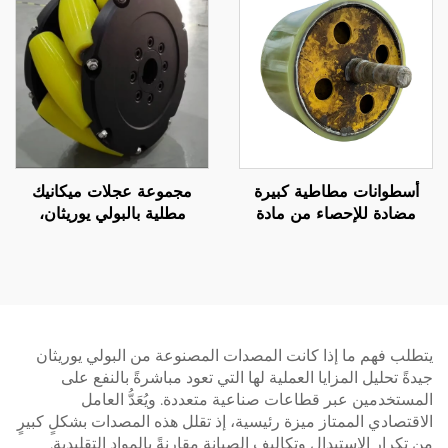
والآلات
أسطوانات مطاطية كبيرة
مجموعة عجلات ميكانيك
مضادة للإحصاء من مادة
مطلية بالبولي يوريثان،
البولي يوريثين للاستخدام في
عجلات دفع منخفضة الضجيج
آلات النقل والوضع التصنيفي،
ومتعددة الاتجاهات للروبوتات
أسطوانات مطاطية من مادة
المتنقلة، مضادة للانزلاق
PU
ومقاومة للاهتراء، حسب
الطلب
يتطلب فهم ما إذا كانت المصدات المصنوعة من البولي يوريثان
جيدةً تحليل المزايا العملية لها التي تعود مباشرةً بالنفع على
المستخدمين عبر قطاعات صناعية متعددة. ويُعَدُّ العامل
الاقتصادي الممتاز ميزة رئيسية، إذ تقلل هذه المصدات بشكلٍ كبيرٍ
من تكرار الاستبدال وتكاليف الصيانة مقارنةً بالمواد التقليدية.