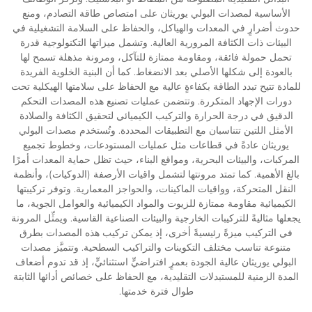
الأساسية لمصدات البولي يوريثان على امتصاص طاقة التصادم، ومنع
حدوث أضرارٍ في المعدات والهياكل، والحفاظ على السلامة التشغيلية في
البيئات ذات الكثافة المرورية العالية. وتشمل ميزاتها التكنولوجية قدرة
تحمل حمولة فائقة، ومقاومة ممتازة للتآكل، ومرونة مذهلة تسمح لها
بالعودة إلى شكلها الأصلي بعد الانضغاط. كما أن البنية الخلوية الفريدة
للمادة تتيح تبدد الطاقة بكفاءةٍ عالية مع الحفاظ على سلامتها الهيكلية تحت
دورات الإجهاد المتكررة. وتتضمن عمليات تصنيع هذه المصدات التحكم
الدقيق في درجة الحرارة والتركيب الكيميائي لتحقيق الكثافة والصلادة
الأمثل اللتين تتناسبان مع التطبيقات المحددة. وتُستخدم مصدات البولي
يوريثان عادةً في قطاعات مثل عمليات المستودعات، وخطوط تجميع
المركبات، والبيئات البحرية، ومواقع البناء، حيث تظل حماية المعدات أمرًا
بالغ الأهمية. كما تمتد مرونتها لتشمل واقيات الأرصفة (الدوكيات)، وأنظمة
النقل المتحركة، وواقيات الماكينات، والحواجز المعمارية. وتوفر تركيبتها
الكيميائية مقاومة ممتازة للزيوت والمواد الكيميائية والعوامل الجوية، ما
يجعلها مثاليةً للتركيبات الخارجية والبيئات الصناعية القاسية. ويمثِّل المرونة
في التركيب ميزةً رئيسيةً أخرى، إذ يمكن تركيب هذه المصدات بطرق
متنوعة تناسب مختلف التكوينات والتراكيب السطحية. وتتميَّز مصدات
البولي يوريثان عالية الجودة بعمرٍ افتراضيٍّ استثنائيٍّ، إذ قد تدوم أضعاف
المدة الزمنية للمستبدلات التقليدية، مع الحفاظ على خصائص أدائها الثابتة
طوال فترة خدمتها.