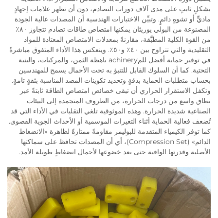
بشكلٍ ثابتٍ على مدى آلاف دورات التصادم، دون أن تظهر علامات إجهادٍ
ماديٍّ أو تشوهٍ دائمٍ. وتبيِّن الاختبارات الهندسية أن المصدات عالية الجودة
المصنوعة من البولي يوريثان يمكنها امتصاص طاقات تصادم تتجاوز ٨٠٪
من القوة الكلية المطبَّقة، مقارنةً بمعدلات الامتصاص المعتادة للمواد
التقليدية والتي تتراوح بين ٤٠٪ و٥٠٪. وينعكس هذا الأداء المتفوق مباشرةً
في توفير حماية أفضل للمachinery باهظة الثمن، والمركبات، والبنية
التحتية. كما أن السلوك القابل للتنبؤ به تحت الأحمال يسمح للمهندسين
بحساب متطلبات الحماية بدقةٍ وتحديد تكوينات المصد المناسبة بثقةٍ تامةٍ.
وتكفل الاستقرار الحراري أن تبقى خصائص امتصاص الطاقة ثابتةً عبر
نطاق واسع من درجات الحرارة، من الظروف المتجمدة إلى البيئات
الصناعية شديدة الحرارة. وهذه الموثوقية تلغي التقلبات في الأداء التي قد
تُضعف فعالية الحماية أثناء التغيرات الموسمية أو الأحداث الجوية القصوى.
كما توفر الكيمياء المتقدمة للبوليمر مقاومةً ممتازةً لظاهرة «الانضغاط
الدائم» (Compression Set)، أي أن المصدات تحافظ على سماكتها
الأصلية وقدرتها الواقية حتى بعد خضوعها لأحمال انضغاطٍ طويلة الأمد.