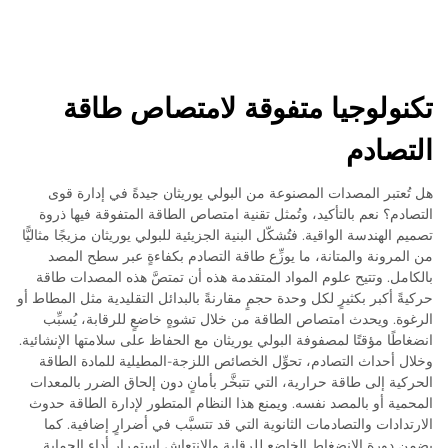
تكنولوجيا متفوقة لامتصاص طاقة
التصادم
هل تُعتبر المصدات المصنوعة من البولي يوريثان جيدةً في إدارة قوى
التصادم؟ نعم بالتأكيد، وتُمثل تقنية امتصاص الطاقة المتفوقة فيها ذروة
تصميم الهندسة الواقية. فتُشكّل البنية الجزيئية للبولي يوريثان مزيجًا مثاليًّا
من المرونة والمتانة، ما يوزِّع طاقة التصادم بكفاءةٍ عبر سطح المصد
بالكامل. وتتيح علوم المواد المتقدمة هذه أن تمتصَّ هذه المصدات طاقة
حركيةً أكبر بكثيرٍ لكل وحدة حجمٍ مقارنةً بالبدائل التقليدية مثل المطاط أو
الرغوة. ويحدث امتصاص الطاقة من خلال تشوهٍ خاضعٍ للرقابة، يُسبِّب
انضغاطًا مؤقتًا لمصفوفة البولي يوريثان مع الحفاظ على سلامتها الإنشائية.
وخلال أحداث التصادم، تحوِّل الخصائص اللزجة-المطيلية للمادة الطاقة
الحركية إلى طاقة حرارية، التي تتبخَّر بأمانٍ دون إلحاق الضرر بالمعدات
المحمية أو بالمصد نفسه. ويمنع هذا النظام المتطور لإدارة الطاقة حدوث
الارتدادات والتصادمات الثانوية التي قد تتسبَّب في أضرارٍ إضافية. كما
يضمن دورة الانضغاط الخاضع للرقابة والانتعاش استمرار أداء الحماية