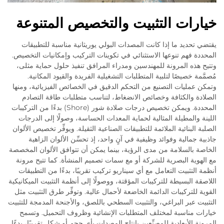
خيارات التثبيت والتخصيص المتنوعة
يقتضي تحديد ما إذا كانت المصدات البولي يوريثانية مناسبة للتطبيقات
المحددة فهم تنوعها الاستثنائي في تكوينات التركيب وإمكانيات التخصيص.
وتتيح هذه المرونة للمهندسين ومدراء المرافق تنفيذ حلول حماية مثلى،
مُصمَّمة خصيصًا لتلبية المتطلبات التشغيلية الفريدة والقيود المكانية.
وتمكن عمليات التصنيع من التحكم الدقيق في الخصائص الفيزيائية، ومنها
الصلادة والكثافة وخصائص الانضغاط، لتناسب متطلبات طاقة التصادم
المحددة. ويمكن تخصيص درجات صلادة شور (Shore) بدءًا من التركيبات
اللينة والمطيلة المثالية لحماية المعدات الحساسة، وصولًا إلى الدرجات
الصلبة البنائية الملائمة للتطبيقات الصناعية الثقيلة. ويوفِّر تخصيص الألوان
جاذبية جمالية وفوائد وظيفية في آنٍ واحد، إذ تحسِّن الألوان الزاهية
الخاصة بالسلامة من مدى الرؤية، بينما يمكن أن تتوافق الألوان المخصصة
مع الهوية البصرية للشركة أو مع سمات تصميم المنشأة. كما تتيح مرونة
أنظمة التثبيت التعامل مع أي سيناريو تركيب تقريبًا، بدءًا من التطبيقات
اللاصقة البسيطة للتركيبات المؤقتة، ووصولًا إلى أنظمة التثبيت الميكانيكية
القوية للتركيبات الدائمة الخاضعة لأحمال عالية. وتوفِّر طرق التثبيت مثل
التثبيت عبر البراغي، والتثبيت السطحي باللصق، والأجنحة المدمجة للتثبيت
خيارات مناسبة لمختلف المتطلبات الإنشائية وظروف التحميل. وتسمح
المرونة الأبعادية للمصنِّعين بإنتاج المصدات بأي حجم أو شكل تقريبًا، بدءًا