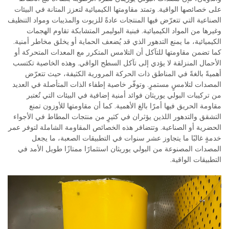
على خصائصها الواقية. وتمتد مقاومتها الكيميائية لتعزز المتانة في البيئات
الصناعية التي تتعرّض فيها المنتجات عادةً للزيوت والمذيبات ومواد التنظيف
وغيرها من المواد الكيميائية. فبنية البوليمر المتشابكة تقاوم الهجمات
الكيميائية، ما يمنع التدهور الذي قد يُضعف الحماية أو يخلق مخاطر أمنية.
كما تضمن مقاومتها للتآكل أن التلامس المتكرر مع المعدات المتحركة أو
الأحمال المنزلقة لا يؤدي إلى تآكل السطح الواقي. وهذه الخاصية تكتسب
أهميةً بالغةً في المناطق ذات الحركة المرورية الكثيفة، حيث تتعرّض
المصدات لتلامسٍ مستمرٍ. وتوفّر خاصية إطفاء الذات المتأصلة في العديد
من تركيبات البولي يوريثان فوائد أمنية إضافية في البيئات التي تُعتبر
مقاومة الحريق فيها أمرًا بالغ الأهمية. كما أن مقاومتها للأوزون تمنع
التشقق والتدهور اللذين يؤثران في كثيرٍ من منتجات المطاط في الأجواء
الحضرية أو الصناعية. وتتضافر هذه الخصائص المقاومة الشاملة لتوفر عمر
خدمةٍ غالبًا ما يتجاوز عشر سنوات في التطبيقات الصعبة، ما يجعل
المصدات المصنوعة من البولي يوريثان استثمارًا ممتازًا طويل الأمد في
التطبيقات الواقية.