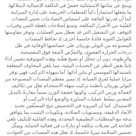
وينتج عن متانتها الاستثنائية خفضٌ في التكلفة الإجمالية لامتلاكها،
ما يجعلها استثماراً ذكياً للمنظمات الحريصة على إدارة الميزانية.
كما أن قدرتها الفائقة على امتصاص التصادمات تحمي المعدات
القيِّمة من الأضرار المكلفة، وتمنع إصلاحات باهظة الثمن وفترات
التوقف عن التشغيل التي قد تعطل سير العمليات. وتوفر مقاومتها
للعوامل الجوية فائدةً حاسمةً أخرى، إذ تحافظ المصدات
المصنوعة من البولي يوريثان على خصائصها الوقائية في ظل
درجات الحرارة القصوى، والتعرُّض لأشعة فوق البنفسجية،
والرطوبة، دون أن تتحلَّل أو تصبح هشَّة. وهذه الموثوقية تضمن أداءً
ثابتاً بغض النظر عن التحديات البيئية، مما يلغي المخاوف المتعلقة
باستبدالها الموسمي أو تباين أدائها. أما سهولة التركيب فهي توفر
مزايا عمليةً لفرق الصيانة، إذ تتميز معظم المصدات المصنوعة من
البولي يوريثان بأنظمة تركيب سهلة الاستخدام تقلل من تكاليف
العمالة وزمن التركيب. وكونها خفيفة الوزن نسبياً مقارنةً بالبديل
المعدني يبسِّط عمليات المناورة والوضع أثناء التركيب أو
الاستبدال. كما أن المرونة في التخصيص تتيح للمصنِّعين تحديد
الأبعاد الدقيقة، ومستويات الصلادة، وتكوينات التثبيت بما يتوافق
بدقة مع المتطلبات التطبيقية المحددة. وهذه القابلية للتكيف تلغي
الحاجة إلى تعديلات مكلفة أو تنازلات في فعالية الحماية. ويمثِّل
تحسين السلامة ميزةً حاسمةً، إذ تقلل هذه المصدات من الحوادث