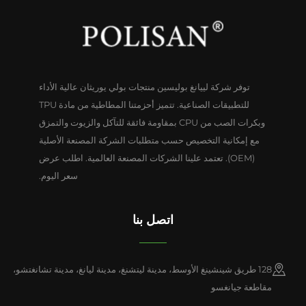
توفر شركة لييانغ بوليسين منتجات بولي يوريثان عالية الأداء
للتطبيقات الصناعية. تتميز أحزمتنا المطاطية من مادة TPU
وبكرات الصب من CPU بمقاومة فائقة للتآكل والزيوت والتمزق
مع إمكانية التخصيص حسب متطلبات الشركة المصنعة الأصلية
(OEM). تعتمد علينا الشركات المصنعة العالمية. اطلب عرض
سعر اليوم.
اتصل بنا
128 طريق شينشينغ الأوسط، مدينة ليتشنغ، مدينة ليانغ، مدينة تشانغتشو،
مقاطعة جيانغسو