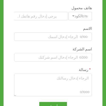
هاتف محمول
الكود
0/16
الاسم
0/100
اسم الشركة
0/200
رسالة
0/1000