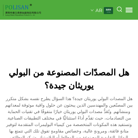
AR
هل المصدّات المصنوعة من البولي
يوريثان جيدة؟
هل المصدات البولي يوريثان جيدة؟ هذا السؤال يطرح نفسه بشكل متكرر
بين المصنّعين والمهندسين الذين يبحثون عن حلول واقية موثوقة لمعداتهم
ومنشآتهم. وتُعَدُّ مصدات البولي يوريثان خيارًا متفوقًا في تقنيات الحماية
من التصادمات، حيث تقدِّم أداءً استثنائيًّا في مختلف التطبيقات الصناعية.
وتستفيد هذه المكونات المتخصصة من كيمياء البوليمرات المتقدمة لتوفير
متانةٍ فائقة، ومرونةٍ عالية، وخصائص مقاومةٍ تفوق تلك التي تتمتع بها
البدائل التقليدية المصنوعة من المطاط أو البلاستيك. وتركز الوظائف