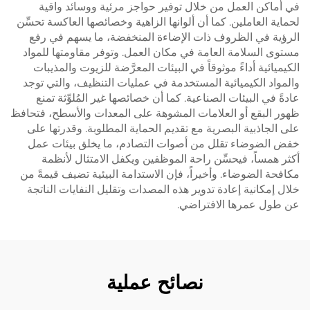
في أماكن العمل من خلال توفير حواجز مرئية ووسائد واقية
لحماية العاملين. كما أن ألوانها الزاهية وخصائصها العاكسة تحسِّن
الرؤية في الظروف ذات الإضاءة المنخفضة، ما يسهم في رفع
مستوى السلامة العامة في مكان العمل. وتوفر مقاومتها للمواد
الكيميائية أداءً موثوقاً في البيئات المعرَّضة للزيوت والمذيبات
والمواد الكيميائية المستخدمة في عمليات التنظيف، والتي توجد
عادةً في البيئات الصناعية. كما أن خصائصها غير المُلوِّثة تمنع
ظهور البقع أو العلامات المشوهة على المعدات والأسطح، فتحافظ
على الجاذبية البصرية مع تقديم الحماية المطلوبة. وقدرتها على
خفض الضوضاء تقلل من أصوات التصادم، ما يخلق بيئات عمل
أكثر همساً، فيحسِّن راحة الموظفين ويكفل الامتثال لأنظمة
مكافحة الضوضاء. وأخيراً، فإن الاستدامة البيئية تضيف قيمةً من
خلال إمكانية إعادة تدوير هذه المصدات وتقليل النفايات الناتجة
عن طول عمرها الافتراضي.
نصائح عملية