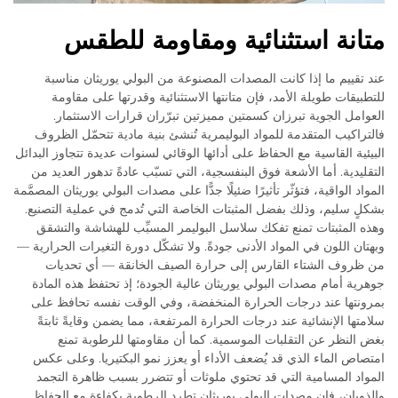
متانة استثنائية ومقاومة للطقس
عند تقييم ما إذا كانت المصدات المصنوعة من البولي يوريثان مناسبة
للتطبيقات طويلة الأمد، فإن متانتها الاستثنائية وقدرتها على مقاومة
العوامل الجوية تبرزان كسمتين مميزتين تبرّران قرارات الاستثمار.
فالتراكيب المتقدمة للمواد البوليمرية تُنشئ بنية مادية تتحمّل الظروف
البيئية القاسية مع الحفاظ على أدائها الوقائي لسنوات عديدة تتجاوز البدائل
التقليدية. أما الأشعة فوق البنفسجية، التي تسبّب عادةً تدهور العديد من
المواد الواقية، فتؤثّر تأثيرًا ضئيلًا جدًّا على مصدات البولي يوريثان المصمَّمة
بشكلٍ سليم، وذلك بفضل المثبتات الخاصة التي تُدمج في عملية التصنيع.
وهذه المثبتات تمنع تفكك سلاسل البوليمر المسبِّب للهشاشة والتشقق
وبهتان اللون في المواد الأدنى جودةً. ولا تشكّل دورة التغيرات الحرارية —
من ظروف الشتاء القارس إلى حرارة الصيف الخانقة — أي تحديات
جوهرية أمام مصدات البولي يوريثان عالية الجودة؛ إذ تحتفظ هذه المادة
بمرونتها عند درجات الحرارة المنخفضة، وفي الوقت نفسه تحافظ على
سلامتها الإنشائية عند درجات الحرارة المرتفعة، مما يضمن وقايةً ثابتةً
بغض النظر عن التقلبات الموسمية. كما أن مقاومتها للرطوبة تمنع
امتصاص الماء الذي قد يُضعف الأداء أو يعزز نمو البكتيريا. وعلى عكس
المواد المسامية التي قد تحتوي ملوثات أو تتضرر بسبب ظاهرة التجمد
والذوبان، فإن مصدات البولي يوريثان تطرد الرطوبة بكفاءة مع الحفاظ