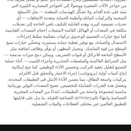
من حواجز الآلات الصغيرة ووصولًا إلى الحواجز المعمارية الكبيرة التي
تمتد على عدة أقدام. ولا تشكِّل الهندسات المعقدة — مثل الأسطح
المنحنية والتركيبات المائلة وأنظمة الحماية متعددة الاتجاهات — أي
تحديات تصنيعية كبيرة. وهذه القابلية للتكيف تلغي الحاجة إلى تعديلات
مكلفة في المعدات أو الهياكل القائمة لاستيعاب أحجام المصدات القياسية.
كما تتيح خيارات التصميم الوحدوي تركيبات مقسَّمة تبسِّط إجراءات
الاستبدال والصيانة، مع توفير تغطية حماية مستمرة. وتحسِّن خيارات نسج
السطح من قوة التماسك، وتجمل المظهر، أو توفِّر وظائف إضافية مثل
الأسطح المانعة للانزلاق أو قنوات التصريف. ويمكن دمج ميزات مدمجة —
مثل الشرائط العاكسة والملصقات التحذيرية وأجزاء التثبيت — أثناء عملية
التصنيع لتقليل تعقيد التركيب وتحسين الأداء الوظيفي. كما تتيح إمكانية
إنتاج كميات أولية (بروتوتايب) إجراء الاختبار والتحقق قبل الالتزام
بتركيبات واسعة النطاق، مما يضمن الأداء الأمثل في التطبيقات المحددة.
وبفضل هذه القدرات الشاملة للتخصيص، تصبح المصدات البولي يوريثانية
مناسبة لمجموعة واسعة من التطبيقات، ابتداءً من المعدات المخبرية
الحساسة وانتهاءً بالمachinery الصناعية الثقيلة، ما يدل على قابليتها
للتطبيق العالمي عبر مختلف القطاعات والبيئات التشغيلية.