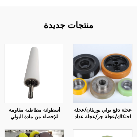
منتجات جديدة
عجلة دفع بولي يوريثان/عجلة
أسطوانة مطاطية مقاومة
احتكاك/عجلة جر/عجلة عداد
للإحصاء من مادة البولي
يوريثين (PU) للاستخدام في
آلات الوضع التصنيفي
الكهربائية في قطاع النقل