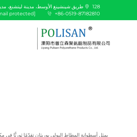
128 طريق شينشينغ الأوسط، مدينة ليتشنغ، مدينة ليانغ، مدينة تشانغتشو، مقاطعة جيانغسو
mail protected]
+86-0519-87182810
يمثل أسطوانة المطاط البولي يوريثان تقدّمًا ثوريًّا في م