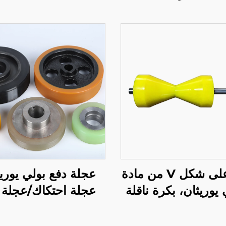
بكرة على شكل V من مادة
عجلة دفع بولي يوريث
 يوريثان، بكرة ناقلة
عجلة احتكاك/عجلة 
لخط التجميع
عجلة عداد