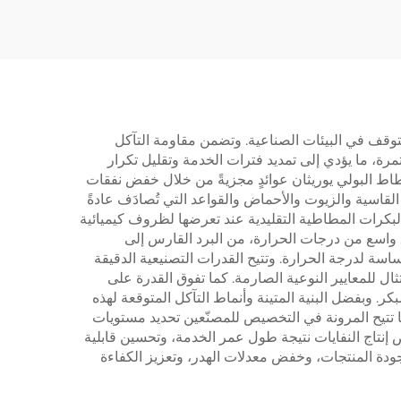
الكهربائية في قطاع النقل
والآلات
لتوقف في البيئات الصناعية. وتضمن مقاومة التآكل
رة، ما يؤدي إلى تمديد فترات الخدمة وتقليل تكرار
لمطاط البولي يوريثان عوائدٍ مجزيةً من خلال خفض نفقات
 القاسية والزيوت والأحماض والقواعد التي تُصادَف عادةً
 البكرات المطاطية التقليدية عند تعرضها لظروف كيميائية
ق واسع من درجات الحرارة، من البرد القارس إلى
ساسة لدرجة الحرارة. وتتيح القدرات التصنيعية الدقيقة
امتثال للمعايير النوعية الصارمة. كما تفوق القدرة على
. وبفضل البنية المتينة وأنماط التآكل المتوقعة لهذه
ا تتيح المرونة في التخصيص للمصنّعين تحديد مستويات
ض إنتاج النفايات نتيجة طول عمر الخدمة، وتحسين قابلية
 جودة المنتجات، وخفض معدلات الهدر، وتعزيز الكفاءة