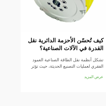
كيف تُحسّن الأحزمة الدائرية نقل
القدرة في الآلات الصناعية؟
البو
التص
تشكل أنظمة نقل الطاقة الصناعية العمود
الفقري لعمليات التصنيع الحديثة، حيث تؤثر
تواجه
الكفاءة والموثوقية بشكل مباشر على نتائج
ناتجة
عرض المزيد
الإنتاج. ومن بين مكونات النقل المختلفة
التصا
عرض ا
المتوفرة اليوم، برزت الأحزمة الدائرية كـ...
وتوقف
أصبح 
ل...