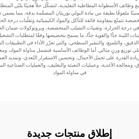
ظائف الأسطوانة المطاطية التقليدية، لتشكّل حلاًّ هجينًا يلبّي المتطل
تينًا ملفوفًا بطبقة من مادة البولي يوريثان المصمَّمة بدقة، مما يضمن تواز
صة تتمتّع بمقاومة فائقة للتآكل والمواد الكيميائية وتقلّبات درجة الحر
 في درجة الحرارة، وتقنيات التصلب المتخصصة، وبروتوكولات ضمان الج
ينات اللينة جدًّا والقوية جدًّا، ما يسمح بتخصيصها وفقًا لمتطلبات ا
يق، والتلميع، والتنقير السطحي، والتي تعزّز الأداء في التطبيقات ال
ظ على توزيع وزنٍ مثالي. أما الوظائف الأساسية فتشمل مناولة المواد، 
يادة القدرة على تحمل الأحمال، وتحسين الاستقرار البُعدي، وتمديد ال
، ومعالجة الأغذية، وعمليات التعبئة والتغليف، والعمليات الصناعية ا
في مناولة المواد.
إطلاق منتجات جديدة