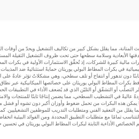
يث المتانة، مما يقلل بشكل كبير من تكاليف التشغيل ويحدّ من أوقات ا
 دقتها الأبعادية وسلامة سطحها حتى تحت ظروف التشغيل الثقيلة المستم
رات مالية كبيرة للشركات، إذ تُحقِّق الاستثمارات الأولية في بكرات ا
يميائية في بكرات المطاط البولي يوريثان حمايةً استثنائيةً ضد المذيبات
 ثابتًا دون تدهور أو انتفاخ أو تلف سطحي، وهي مشكلاتٌ تؤثر عادةً على
تحافظ بكرات المطاط البولي يوريثان على خصائصها الميكانيكية عبر نطا
التصلّب أو التشقّق أو التليّن الذي قد يُضعف الأداء في التطبيقات الح
ا وجودةً عاليةً في التشطيب السطحي، مما يضمن إنتاجًا ثابتًا للمنتجات وال
ما يمكن هذه البكرات من تحمل ضغوط وأوزان أكبر دون تشوه أو فشل مبكر
ما يقلل من التعقيد الفني ومتطلبات التدريب للموظفين التشغيليين. كم
تناسب تمامًا مع متطلبات التطبيق المحددة. ومن الفوائد البيئية انخفا
سهم الخصائص الأداءية الثابتة لبكرات المطاط البولي يوريثان في تحسين