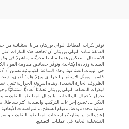
توفر بكرات المطاط البولي يوريثان مزايا استثنائية من ح
الفائقة لمادة البولي يوريثان أن تحافظ هذه البكرات على
الاستبدال. وتنعكس هذه المتانة المحسَّنة مباشرةً في وفو
الصيانة وزيادة الإنتاجية. وتوفّر خصائص مقاومة المواد الك
في البيئات الصناعية. وهذه المناعة الكيميائية تضمن أداءً
قاسية. ويمثّل الاستقرار الحراري ميزةً هامةً أخرى، إذ 
الظروف الحارة الشديدة. وهذه المرونة الحرارية تلغي خطر 
لبكرات المطاط البولي يوريثان تحكُّمًا أبعاديًّا استثنائيًّ
تحمل الأحمال تلك الخاصة بالبدائل المطاطية التقليدية، 
البكرات، تصبح إجراءات التركيب والصيانة أكثر بساطةً، م
صلابة محددة بدقة، وقوام السطح، والمواصفات الأبعادية لت
إعادة التدوير مقارنةً بالمنتجات المطاطية التقليدية. وت
التشغيلية العامة في عمليات التصنيع.