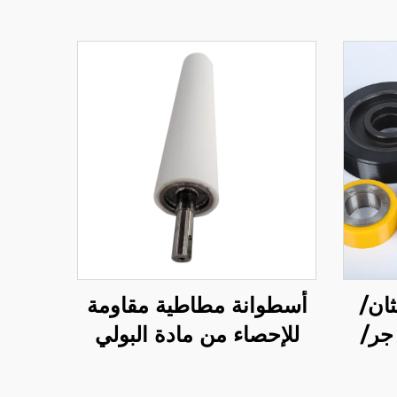
ان/
أسطوانة مطاطية مقاومة
جر/
للإحصاء من مادة البولي
يوريثين (PU) للاستخدام
في آلات الوضع التصنيفي