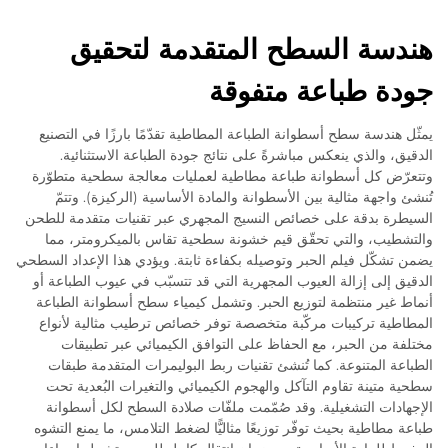
هندسة السطح المتقدمة لتحقيق
جودة طباعة متفوقة
يمثّل هندسة سطح أسطوانة الطباعة المطاطية تقدّمًا بارزًا في التصنيع
الدقيق، والذي ينعكس مباشرةً على نتائج جودة الطباعة الاستثنائية.
وتتعرّض كل أسطوانة طباعة مطاطية لعمليات معالجة سطحية متطوّرة
تُنشئ واجهة مثالية بين الأسطوانة والمادة الأساسية (الركيزة). وتتمّ
السيطرة بدقة على خصائص النسيج المجهري عبر تقنيات متقدمة للطحن
والتشطيب، والتي تحقّق قيم خشونة سطحية تقاس بالميكرومتر، مما
يضمن تشكّل فيلم الحبر وتوصيله بكفاءة ثابتة. ويؤدي هذا الإعداد السطحي
الدقيق إلى إزالة العيوب المجهرية التي قد تتسبّب في عيوب الطباعة أو
أنماط غير منتظمة لتوزيع الحبر. وتشمل كيمياء سطح أسطوانة الطباعة
المطاطية تركيبات مركّبة متخصصة توفر خصائص ترطيب مثالية لأنواع
مختلفة من الحبر، مع الحفاظ على التوافق الكيميائي عبر تطبيقات
الطباعة المتنوعة. كما تُنشئ تقنيات ربط البوليمرات المتقدمة طبقات
سطحية متينة تقاوم التآكل والهجوم الكيميائي والتغيرات البُعدية تحت
الإجهادات التشغيلية. وقد صُمّمت ملفّات صلادة السطح لكل أسطوانة
طباعة مطاطية بحيث توفّر توزيعًا مثاليًّا لضغط التلامس، ما يمنع التشوه