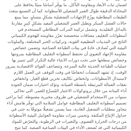
لضمان ثبات الأبعاد ومقاومة التآكل، ما يوفّر أساسًا متينًا يحافظ على
المحاذاة الدقيقة طوال العمر التشغيلي للأسطوانة. كما أن التصنيع متعدد
الطبقات المطاطية يوزّع الإجهادات التشغيلية بشكلٍ متساوٍ، مما يمنع
حالات الفشل المبكر ويطيل العمر التشغيلي المفيد بشكلٍ كبيرٍ مقارنةً
بالبدائل التقليدية. وتشمل تركيبة المركب المطاطي المستخدم في
أسطوانات التغليف مضافات متخصصة تعزّز مقاومته للهجوم الكيميائي
الناتج عن المذيبات التنظيفية القوية، وتركيبات الحبر المختلفة، والملوثات
البيئية التي تُصادف عادةً في بيئات الطباعة الصناعية. وتضمن خصائص
مقاومة الإجهاد التعبوي أن تحتفظ أسطوانة التغليف المطاطية بمرونتها
وخصائص سطحها حتى تحت دورات الانثناء عالية التكرار التي تتميز بها
عمليات الطباعة الحديثة عالية السرعة. وتتضاعف الفوائد الاقتصادية بمرور
الوقت، إذ تشهد المنشآت انخفاضًا في وقت التوقف عن العمل اللازم
لاستبدال الأسطوانات، وانخفاض تكاليف تخزين قطع الغيار، وانخفاض
نفقات العمالة المرتبطة بأنشطة الصيانة. وتؤكد اختبارات ضمان الجودة
أداء المتانة من خلال بروتوكولات الاختبار المُسرَّع للعمر، التي تحاكي
سنوات من الاستخدام التشغيلي في ظروف مخبرية مضبوطة. كما يراعي
تصميم أسطوانة التغليف المطاطية عوامل السلامة التي توفّر هامش أداء
يتجاوز متطلبات التشغيل العادية، مما يضمن تشغيلًا موثوقًا به حتى في
جداول الإنتاج المكثفة. وتحمي ميزات مقاومة العوامل البيئية الأسطوانة
من درجات الحرارة القصوى، والتغيرات في الرطوبة، والتعرّض للمواد
الكيميائية التي قد تُضعف الأداء في البيئات الصناعية الصعبة. كما تتيح