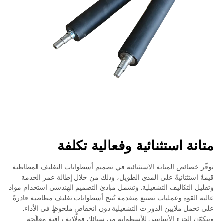
متانة استثنائية وفعالية تكلفة
توفّر خصائص المتانة الاستثنائية في تصميم أسطوانات التغليف المطاطية
قيمةً استثنائيةً على المدى الطويل، وذلك من خلال إطالة عمر الخدمة
وتقليل التكاليف التشغيلية. وتشمل مبادئ التصميم الهندسي استخدام مواد
عالية القوة وعمليات تصنيع متقدمة تُنتج أسطوانات تغليف مطاطية قادرةً
على تحمل ملايين الدورات التشغيلية دون انخفاضٍ ملحوظٍ في الأداء.
ويتكوّن الجزء الأساسي للأسطوانة من سبائك فولاذية راقية معالَجة