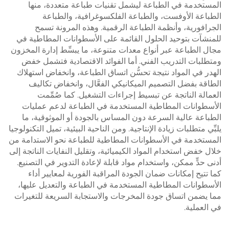
المستخدمة في الطباعة ليشمل تقنيات طباعة متعددة، منها
الطباعة الأوفست، والطباعة الفلكسوغرافية، والطباعة
الجرافورية، وأنظمة الطباعة الرقمية. وهذه المرونة تسمح
للمنشآت بتوحيد الحلول القائمة على الأسطوانات المطاطية في
مجال الطباعة عبر أنواع معدات متنوعة، ما يبسِّط إدارة المخزون
ومتطلبات التدريب الفني. أما الفوائد الاقتصادية فتشمل خفض
الهدر في المواد نتيجة تحسُّن اتساق الطباعة، وانخفاض استهلاك
الطاقة بفضل التصميم الميكانيكي الفعَّال، وانخفاض تكاليف
العمالة الناتجة عن تبسيط إجراءات التشغيل. كما صُمِّمت
الأسطوانات المطاطية المستخدمة في الطباعة لدعم عمليات
الطباعة عالية السرعة دون المساس بالجودة أو الموثوقية، ما
يلبِّي متطلبات زيادة الإنتاجية. ومن الناحية البيئية، تميل التكنولوجيا
المستخدمة في الأسطوانات المطاطية للطباعة نحو الاستدامة من
خلال خفض استخدام المواد الكيميائية، وتقليل النفايات الناتجة إلى
أدنى حدٍّ ممكن، واستخدام مواد قابلة لإعادة التدوير في التصنيع.
كما تتيح إمكانات ضمان الجودة المراقبة الفورية لمعايير أداء
الأسطوانات المطاطية المستخدمة في الطباعة والتعديل عليها،
مما يضمن اتساق جودة المخرجات والاستجابة السريعة للتغيرات
في العملية.