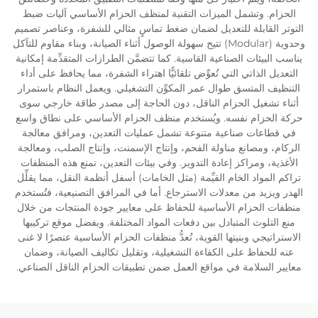
الحزام. وتشمل الميزات التقنية لمنظف الحزام الأساسي آليات ضبط
التوتر القابلة للتعديل لضمان ضغط تماسٍ مثالي للشفرة، وعناصر تصميم
وحدوية (Modular) تتيح سهولة الوصول أثناء الصيانة، وبناء مقاوم للتآكل
يناسب البيئات الصناعية القاسية. كما تتضمَّن الطرازات المتقدِّمة إمكانية
التعديل الذاتي التي تُعوِّض تلقائيًّا اهتراء الشفرة، مما يحافظ على أداء
التنظيف المتسق طوال عمر المكوِّن التشغيلي. ويعمل النظام باستمرار
أثناء تشغيل الحزام الناقل، دون الحاجة إلى مصدر طاقة خارجي سوى
حركة الحزام نفسه. ويُستخدم منظف الحزام الأساسي على نطاق واسع
في قطاعات صناعية متنوعة تشمل عمليات التعدين، ومرافق معالجة
الركام، ومصانع مناولة الفحم، وإنتاج الإسمنت، وإنتاج الصلب، ومعالجة
الأغذية، ومراكز إعادة التدوير. وفي بيئات التعدين، تمنع هذه المنظفات
تراكم المواد الخام القيِّمة (مثل الخامات) أسفل أنظمة النقل، مما يقلِّل
الهدر ويزيد من معدلات الاسترجاع. أما في المرافق التصنيعية، فتُستخدم
منظفات الحزام الأساسية للحفاظ على معايير جودة المنتجات من خلال
منع التلوث المتبادل بين دفعات المواد المختلفة. وبفضل موقع تركيبها
الاستراتيجي وبنيتها القوية، تُعدُّ منظفات الحزام الأساسية عنصرًا لا غنى
عنه للحفاظ على الكفاءة التشغيلية، وتقليل تكاليف الصيانة، وضمان
معايير السلامة في مواقع العمل ضمن تطبيقات الحزام الناقل الصناعي.