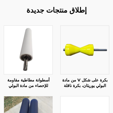
إطلاق منتجات جديدة
بكرة على شكل V من مادة
أسطوانة مطاطية مقاومة
البولي يوريثان، بكرة ناقلة
للإحصاء من مادة البولي
لخط التجميع
يوريثين (PU) للاستخدام في
آلات الوضع التصنيفي
الكهربائية في قطاع النقل
والآلات