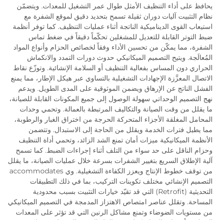
يحافظ على أداء التنظيف الأمثل طوال عمر التشغيل للمعدات. ويتضمّن
نظام التثبيت آليات دوران ثقيلة تسمح بتحديد دقيق لموقع الشفرة مع
استيعاب القوى الديناميكية الناتجة أثناء عمليات التنظيف. كما توفر أنظمة
ضبط التوتر القابلة للتعديل للمشغلين تحكّماً دقيقاً في ضغط تماس
الشفرة، مما يمكّن من تحسين الأداء وفقاً لخصائص الحزام وأنواع المواد
المُعالَجة. ويتيح التصميم الميكانيكي حدوث دورات التمدد والانكماش
الحراري دون المساس بفعالية التنظيف أو السلامة الإنشائية. وتوزّع نقاط
الاتصال المعزَّزة الإجهادات التشغيلية بالتساوي عبر هيكل الإطار، مما يمنع
الفشل الناتج عن الإرهاق ويضمن الموثوقية على المدى الطويل. ويدعم
نهج التصميم الوحداتي سهولة الوصول إلى جميع المكونات القابلة للصيانة،
ما يقلل من وقت الصيانة والتكاليف المرتبطة بالعمالة. وتحمي وحدات
المحامل المغلقة الأجزاء المتحركة الحرجة من اختراق الغبار والرطوبة،
مما يطيل فترات الخدمة ويقلل من الحاجة إلى الاستبدال. وتتضمن
الأنظمة الميكانيكية ميزات أمان تمنع الشد الزائد، وتحمي أداة التنظيف
وحزام الناقل على حد سواء من التلف أثناء إجراءات الضبط. كما تسمح
آلية الإطلاق السريع بتغيير الشفرات بسرعة خلال عمليات الصيانة، ما يقلل
من توقف خطوط الإنتاج ويعزز الكفاءة التشغيلية. وي accommodates
التصميم الإنشائي مختلف تكوينات التركيب، بما في ذلك التطبيقات
التحديثية (Retrofit) التي قد تقيّد خيارات التثبيت بسبب محدودية
المساحة. وتقلل عناصر امتصاص الاهتزاز المدمجة في التصميم الميكانيكي
من مستويات الضوضاء وتمنع مشاكل الرنين التي قد تؤثر على المعدات