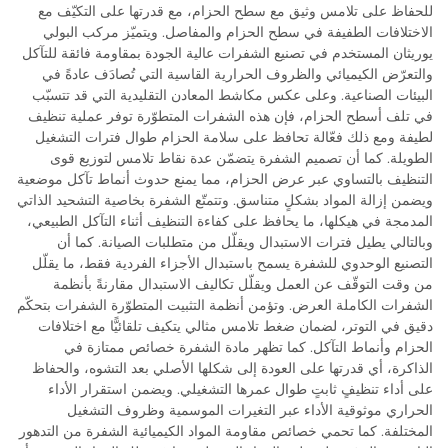
للحفاظ على تلامس وثيق مع سطح الحزام، مع قدرتها على التكيّف مع
الاختلافات الطفيفة في سطح الحزام والمفاصل. ويتميّز مركب البولي
يوريثان المستخدم في تصنيع الشفرات عالية الجودة بمقاومة فائقة للتآكل
والتعرّض الكيميائي والظروف الحرارية القاسية التي تُصادَف عادةً في
البيئات الصناعية. وعلى عكس مكاشط المعادن التقليدية التي قد تتسبّب
في تلف أسطح الحزام، فإن هذه الشفرات المتطوّرة توفر عملية تنظيف
لطيفة ومع ذلك فعّالة تحافظ على سلامة الحزام طوال فترات التشغيل
الطويلة. كما أن تصميم الشفرة يتضمّن عدة نقاط تلامس لتوزيع قوى
التنظيف بالتساوي عبر عرض الحزام، مما يمنع حدوث أنماط تآكل موضعية
ويضمن إزالة المواد بشكلٍ متناسق. وتتمتّع الشفرة بخاصية التشحيد الذاتي
المدمجة في هيكلها، ما يحافظ على كفاءة التنظيف أثناء التآكل الطبيعي،
وبالتالي يطيل فترات الاستبدال ويقلّل من متطلبات الصيانة. كما أن
التصنيع الوحدوي للشفرة يسمح باستبدال الأجزاء الفردية فقط، ما يقلّل
من وقت التوقّف عن العمل ويقلّل تكاليف الاستبدال مقارنةً بأنظمة
الشفرات الكاملة العرض. وتؤمن أنظمة التثبيت المتطوّرة الشفرات بتحكّم
دقيق في التوتر، لضمان ضغط تلامس مثالي يتكيف تلقائيًّا مع اختلافات
الحزام وأنماط التآكل. كما تظهر مادة الشفرة خصائص ممتازة في
الذاكرة، أي قدرتها على العودة إلى شكلها الأصلي بعد التشوه، والحفاظ
على أداء تنظيفٍ ثابتٍ طوال عمرها التشغيلي. ويضمن استقرار الأداء
الحراري موثوقية الأداء عبر التغيرات الموسمية وظروف التشغيل
المختلفة. كما تحمي خصائص مقاومة المواد الكيميائية الشفرة من التدهور