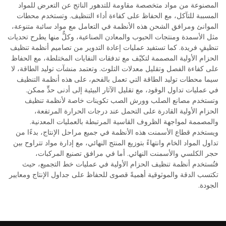
المصنوعة من مواد متخصصة مقاومة للتدهور الناتج عن التعرض للمواد
المسببة للتآكل، مع الحفاظ على كفاءة أداء التنظيف. وتستخدم محطات
الموانئ ومرافق الشحن هذه الأنظمة في التعامل مع مواد سائبة متنوعة،
مثل الأسمدة ومنتجات الحبوب والمعادن الصناعية، وكلٌّ منها يطرح تحديات
تنظيفٍ فريدة. كما تستفيد عمليات إعادة التدوير من تصاميم أنظمة تنظيف
الحزام الأولية المصممة لتكيّف مع تدفقات النفايات المختلطة، مع الحفاظ
على كفاءة الفصل وتقليل معدلات التلوث. وتعتمد منشآت توليد الطاقة، لا
سيما محطات توليد الطاقة التي تعمل بالفحم، على هذه أنظمة التنظيف
في عمليات تداول الوقود، مع تقليل الآثار البيئية إلى أدنى حدٍّ ممكن.
وتستخدم مصانع الصلب وورش الصب تكوينات خاصة لأنظمة تنظيف
الحزام الأولية القادرة على التحمل عند درجات الحرارة المرتفعة،
والمصممة لمواجهة الظروف القاسية المرتبطة بالعمليات المعدنية.
ويستخدم قطاع الأسمنت هذه الأنظمة في جميع مراحل الإنتاج، بدءًا من
تداول المواد الخام وانتهاءً بتوزيع المنتج النهائي، مع إدارة مواد تتراوح بين
حجر الكلسي والأسمنت النهائي. أما في مرافق تصنيع المركبات،
فتُستخدم أنظمة تنظيف الحزام الأولية في عمليات خط التجميع، حيث
تكتسب الدقة والموثوقية أهميةً قصوى للحفاظ على جداول الإنتاج ومعايير
الجودة.