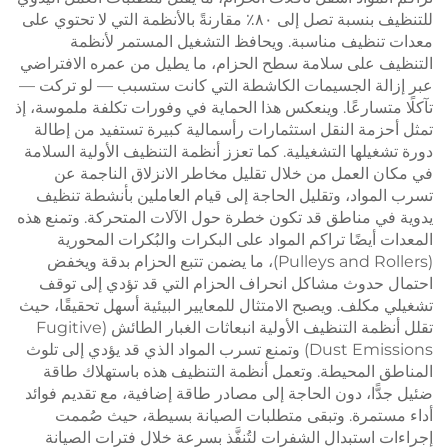
للتنظيف بنسبة تصل إلى ٨٠٪ مقارنةً بالأنظمة التي لا تحتوي على
معدات تنظيف مناسبة. ويحافظ التشغيل المستمر لأنظمة
التنظيف على سلامة سطح الحزام، ما يطيل من عمره الافتراضي
عبر إزالة الجسيمات الكاشطة التي كانت ستسبب — لو تركت —
تآكلًا متسارعًا. وينعكس هذا الحماية في وفورات تكلفة ملموسة، إذ
تمثل أحزمة النقل استثمارات رأسمالية كبيرة تستفيد من إطالة
دورة تشغيلها التشغيلية. كما تعزز أنظمة التنظيف الأولية السلامة
في مكان العمل من خلال تقليل مخاطر الانزلاق الناجمة عن
تسرب المواد، وتقليل الحاجة إلى قيام العاملين بأنشطة تنظيف
يدوية في مناطق قد تكون خطرة حول الآلات المتحركة. وتمنع هذه
المعدات أيضًا تراكم المواد على البكرات والبُكرات المحورية
(Pulleys and Rollers)، ما يضمن تتبع الحزام بدقة ويخفض
احتمال حدوث مشاكل انحراف الحزام التي قد تؤدي إلى توقف
تشغيلي مكلف. ويصبح الامتثال للمعايير البيئية أسهل تحقيقًا، حيث
تقلل أنظمة التنظيف الأولية انبعاثات الغبار الطائش (Fugitive
Dust Emissions) وتمنع تسرب المواد الذي قد يؤدي إلى تلوث
المناطق المحيطة. وتعمل أنظمة التنظيف هذه باستهلاك طاقة
ضئيل جدًّا، دون الحاجة إلى مصادر طاقة إضافية، مع تقديم فوائد
أداء مستمرة. وتبقى متطلبات الصيانة بسيطة، حيث صُممت
إجراءات استبدال الشفرات لتُنفَّذ بسرعة خلال فترات الصيانة