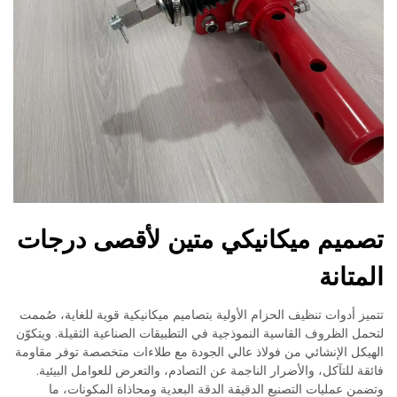
تصميم ميكانيكي متين لأقصى درجات
المتانة
تتميز أدوات تنظيف الحزام الأولية بتصاميم ميكانيكية قوية للغاية، صُممت
لتحمل الظروف القاسية النموذجية في التطبيقات الصناعية الثقيلة. ويتكوّن
الهيكل الإنشائي من فولاذ عالي الجودة مع طلاءات متخصصة توفر مقاومة
فائقة للتآكل، والأضرار الناجمة عن التصادم، والتعرض للعوامل البيئية.
وتضمن عمليات التصنيع الدقيقة الدقة البعدية ومحاذاة المكونات، ما