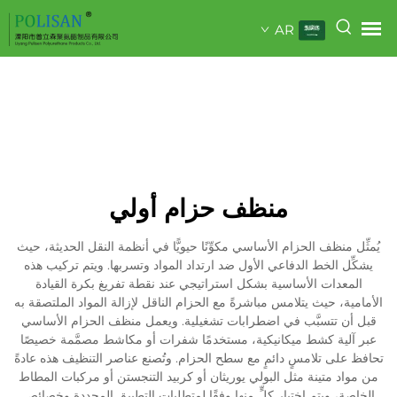
AR
منظف حزام أولي
يُمثِّل منظف الحزام الأساسي مكوِّنًا حيويًّا في أنظمة النقل الحديثة، حيث
يشكِّل الخط الدفاعي الأول ضد ارتداد المواد وتسربها. ويتم تركيب هذه
المعدات الأساسية بشكل استراتيجي عند نقطة تفريغ بكرة القيادة
الأمامية، حيث يتلامس مباشرةً مع الحزام الناقل لإزالة المواد الملتصقة به
قبل أن تتسبَّب في اضطرابات تشغيلية. ويعمل منظف الحزام الأساسي
عبر آلية كشط ميكانيكية، مستخدمًا شفرات أو مكاشط مصمَّمة خصيصًا
تحافظ على تلامسٍ دائمٍ مع سطح الحزام. وتُصنع عناصر التنظيف هذه عادةً
من مواد متينة مثل البولي يوريثان أو كربيد التنجستن أو مركبات المطاط
الخاصة، ويتم اختيار كلٍّ منها وفقًا لمتطلبات التطبيق المحددة وخصائص