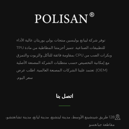
توفر شركة لييانغ بوليسين منتجات بولي يوريثان عالية الأداء
للتطبيقات الصناعية. تتميز أحزمتنا المطاطية من مادة TPU
وبكرات الصب من CPU بمقاومة فائقة للتآكل والزيوت والتمزق
مع إمكانية التخصيص حسب متطلبات الشركة المصنعة الأصلية
(OEM). تعتمد علينا الشركات المصنعة العالمية. اطلب عرض
سعر اليوم.
اتصل بنا
128 طريق شينشينغ الأوسط، مدينة ليتشنغ، مدينة ليانغ، مدينة تشانغتشو،
مقاطعة جيانغسو