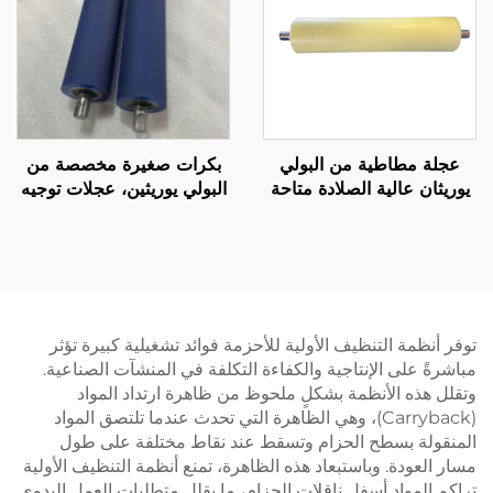
عجلة مطاطية من البولي
بكرات صغيرة مخصصة من
يوريثان عالية الصلادة متاحة
البولي يوريثين، عجلات توجيه
حسب المواصفات الأصلية
ناقلة للطابعات الدقيقة
(OEM) لآلات اللوجستيات
بدرجات صلابة وألوان مختلفة،
والطباعة
بكرة مطاطية عالية الجودة
توفر أنظمة التنظيف الأولية للأحزمة فوائد تشغيلية كبيرة تؤثر
مباشرةً على الإنتاجية والكفاءة التكلفة في المنشآت الصناعية.
وتقلل هذه الأنظمة بشكلٍ ملحوظ من ظاهرة ارتداد المواد
(Carryback)، وهي الظاهرة التي تحدث عندما تلتصق المواد
المنقولة بسطح الحزام وتسقط عند نقاط مختلفة على طول
مسار العودة. وباستبعاد هذه الظاهرة، تمنع أنظمة التنظيف الأولية
تراكم المواد أسفل ناقلات الحزام، ما يقلل متطلبات العمل اليدوي