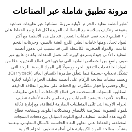
مرونة تطبيق شاملة عبر الصناعات
تُظهر أنظمة تنظيف الحزام الأولية مرونةً استثنائيةً عبر تطبيقات صناعية
متنوعة، وتتكيف بسلاسة مع المتطلبات الفريدة لكل قطاعٍ مع الحفاظ على
أداء تنظيفٍ ثابت. ففي عمليات التعدين، تتعامل هذه الأنظمة مع أكثر
المواد تحديًا، ومنها خامات الطين اللزج الغنية بالطين، وجزيئات الفحم
الناعمة، والمواد الصخرية الكاشطة التي قد تتسبب في تدهور أنظمة
التنظيف الأدنى جودةً بسرعةٍ كبيرة. كما تعمل المعدات بكفاءةٍ عاليةٍ عبر
طيفٍ واسعٍ من الخصائص المادية التي تواجهها في قطاع التعدين، بدءًا من
المواد الجافة ذات التدفق الحر، ووصولًا إلى المواد الرطبة اللزجة التي
تشكّل تحدياتٍ جسيمةً فيما يتعلّق بظاهرة الالتصاق العائد (Carryback).
وتعتمد منشآت معالجة الركام على أنظمة تنظيف الحزام الأولية لإدارة
رمال وحصى وأحجار مكسَّرة، مع الحفاظ على معايير النظافة الدقيقة
المطلوبة للمنتجات المستخدمة في قطاع الإنشاءات. أما في تطبيقات
معالجة الأغذية، فتستفيد العمليات من تصاميم خاصة لأنظمة تنظيف
الحزام الأولية التي تلبّي المتطلبات الصارمة للنظافة، مع إدارة فعّالة
للمواد العضوية المعرّضة للالتصاق ومشكلات التلوث. ويستخدم قطاع
الأدوية هذه أنظمة التنظيف لمنع التلوث المتبادل بين دفعات المنتجات
المختلفة، والحفاظ على معايير النقاء الحاسمة للامتثال التنظيمي. وتعتمد
منشآت معالجة المواد الكيميائية على أنظمة تنظيف الحزام الأولية