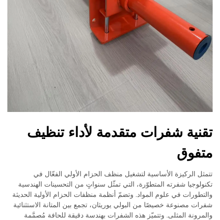
تقنية شفرات متقدمة لأداء تنظيف
متفوق
تتمثل الركيزة الأساسية لتشغيل منظف الحزام الأولي الفعّال في
تكنولوجيا شفرته المتطوّرة، التي تمثّل سنواتٍ من التحسينات الهندسية
والتطورات في علوم المواد. وتضمّ أنظمة منظفات الحزام الأولية الحديثة
شفرات مصنوعة خصيصًا من البولي يوريثان، تجمع بين المتانة الاستثنائية
والمرونة المثلى. وتتميّز هذه الشفرات بهندسة دقيقة للحافة مُصمَّمة