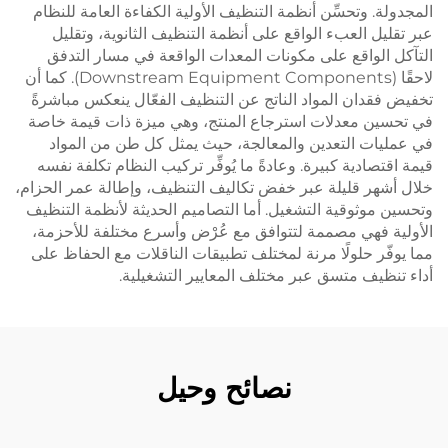
المجدولة. وتحسِّن أنظمة التنظيف الأولية الكفاءة العامة للنظام
عبر تقليل العبء الواقع على أنظمة التنظيف الثانوية، وتقليل
التآكل الواقع على مكونات المعدات الواقعة في مسار التدفق
لاحقًا (Downstream Equipment Components). كما أن
تخفيض فقدان المواد الناتج عن التنظيف الفعّال ينعكس مباشرةً
في تحسين معدلات استرجاع المنتج، وهي ميزة ذات قيمة خاصة
في عمليات التعدين والمعالجة، حيث يمثل كل طن من المواد
قيمة اقتصادية كبيرة. وعادةً ما يُوفِّر تركيب النظام تكلفة نفسه
خلال أشهر قليلة عبر خفض تكاليف التنظيف، وإطالة عمر الحزام،
وتحسين موثوقية التشغيل. أما التصاميم الحديثة لأنظمة التنظيف
الأولية فهي مصممة لتتوافق مع عُرْض وأسرع مختلفة للأحزمة،
مما يوفّر حلولًا مرنة لمختلف تطبيقات الناقلات مع الحفاظ على
أداء تنظيف متسق عبر مختلف المعايير التشغيلية.
نصائح وحيل