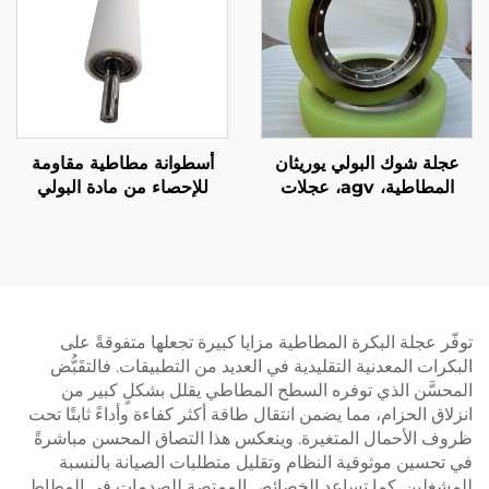
عجلة شوك البولي يوريثان
أسطوانة مطاطية مقاومة
المطاطية، agv، عجلات
للإحصاء من مادة البولي
مشي عالية التحمل، مقاومة
يوريثين (PU) للاستخدام في
للضغط، مقاومة للتآكل،
آلات الوضع التصنيفي
وارتداد عالي
الكهربائية في قطاع النقل
والآلات
توفّر عجلة البكرة المطاطية مزايا كبيرة تجعلها متفوقةً على
البكرات المعدنية التقليدية في العديد من التطبيقات. فالتقَبُّض
المحسَّن الذي توفره السطح المطاطي يقلل بشكلٍ كبير من
انزلاق الحزام، مما يضمن انتقال طاقة أكثر كفاءة وأداءً ثابتًا تحت
ظروف الأحمال المتغيرة. وينعكس هذا التصاق المحسن مباشرةً
في تحسين موثوقية النظام وتقليل متطلبات الصيانة بالنسبة
للمشغلين. كما تساعد الخصائص الممتصة للصدمات في المطاط