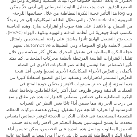
الاهتزازات بالغة الأهمية خصوصًا في البيئات السكنية والتجارية ومرافق
التصنيع الدقيق، حيث يجب تقليل التلوث الضوضائي إلى أدنى حدٍّ ممكن.
وت log هذا التأثير عجلة البكرة المطاطية من خلال خصائصها اللزجة-
المرونية (Viscoelastic)، والتي تحوِّل الطاقة الميكانيكية إلى حرارة بدلًا
من السماح لها بالانتقال على هيئة صوت أو اهتزازات ضارة. وهذه الخاصية
تكتسب قيمةً جوهريةً في أنظمة التدفئة والتهوية وتكييف الهواء (HVAC)،
حيث يؤثر التشغيل الهادئ تأثيرًا مباشرًا على راحة المستخدمين وامتثال
المبنى لأنظمة ولوائح الضوضاء. وفي التطبيقات automotive، تسهم
عجلة البكرة المطاطية في تشغيل المحرك بشكلٍ أكثر سلاسة من خلال
تقليل الاهتزازات القاسية المرتبطة بأنظمة محركات الملحقات. كما يمتد
تأثير الامتصاص هذا ليشمل إطالة عمر المكونات الأخرى في النظام
بأكمله، إذ تتعرَّض الأجزاء الميكانيكية الأخرى لضغطٍ وتعبٍ أقل نتيجة
التعرُّض المستمر للاهتزازات. وتستفيد مرافق التصنيع استفادةً كبيرةً من
هذه الميزة، إذ إن خفض مستويات الاهتزاز يحسِّن جودة المنتج في
العمليات الدقيقة ويوفر ظروف عملٍ أكثر راحةً للعاملين. وتحافظ عجلة
البكرة المطاطية على خصائص امتصاص الاهتزازات هذه عبر نطاق واسع
من درجات الحرارة، مما يضمن أداءً ثابتًا بغض النظر عن التغيرات
الموسمية أو الحرارة الناتجة عن التشغيل. ويمكن هندسة مركبات المطاط
المتقدمة المستخدمة في عجلات البكرات الحديثة لتوفير خصائص امتصاص
محددة، ما يسمح للمهندسين بضبط التحكم في الاهتزازات بدقة حسب
التطبيق المطلوب. وبفضل هذه القدرة على التخصيص، يمكن تحسين أداء
عجلة البكرة المطاطية لتناسب كل شيءٍ بدءًا من المعدات الصناعية عالية