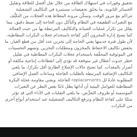
تحقيق وفورات في استهلاك الطاقة من خلال نقل أفضل للطاقة وتقليل
الخسائر الثانوية، ما يخلق تخفيضات مستمرة في التكاليف التشغيلية
تتراكم مع مرور الوقت. وتمكِّن مرونة المطاط هذه العجلات من التكيُّف
مع التغيرات الطفيفة في النظام والتآكل دون الحاجة إلى ضبط دقيق، مما
يقلل من تكرار عمليات الصيانة والتكاليف المرتبطة بها من حيث العمالة.
كما يصبح إدارة المخزون أكثر كفاءة باستخدام عجلات البكرات المطاطية،
لأن طول فترة خدمتها يعني الحاجة إلى تخزين عدد أقل من قطع الغيار، ما
يخفض تكاليف الاحتفاظ بالمخزون ومتطلبات التخزين. وتسهم التحسينات
في الموثوقية المحقَّقة باستخدام عجلات البكرات المطاطية في تقليل
خطر حدوث أعطال غير متوقعة قد تؤدي إلى انقطاعات إنتاجية مكلفة أو
أضرار بالمعدات. كما تصبح حالات الإصلاح الطارئ أقل تكرارًا، ما يلغي
التكاليف الإضافية المرتبطة بالطلبات العاجلة وساعات العمل الإضافي
المطلوبة عادةً لل replacements العاجلة. ويعني مقاومة عجلة البكرة
المطاطية للعوامل البيئية أن أدائها يظل ثابتًا بغض النظر عن التغيرات
الموسمية أو ظروف التعرُّض، ما يلغي التقلبات في الأداء التي قد تؤثر
سلبًا على كفاءة النظام وترفع التكاليف التشغيلية عند استخدام أنواع أخرى
من البكرات.