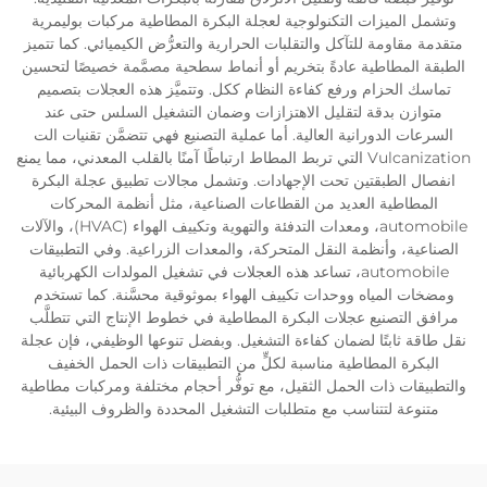
وتشمل الميزات التكنولوجية لعجلة البكرة المطاطية مركبات بوليمرية
متقدمة مقاومة للتآكل والتقلبات الحرارية والتعرُّض الكيميائي. كما تتميز
الطبقة المطاطية عادةً بتخريم أو أنماط سطحية مصمَّمة خصيصًا لتحسين
تماسك الحزام ورفع كفاءة النظام ككل. وتتميَّز هذه العجلات بتصميم
متوازن بدقة لتقليل الاهتزازات وضمان التشغيل السلس حتى عند
السرعات الدورانية العالية. أما عملية التصنيع فهي تتضمَّن تقنيات الت
Vulcanization التي تربط المطاط ارتباطًا آمنًا بالقلب المعدني، مما يمنع
انفصال الطبقتين تحت الإجهادات. وتشمل مجالات تطبيق عجلة البكرة
المطاطية العديد من القطاعات الصناعية، مثل أنظمة المحركات
automobile، ومعدات التدفئة والتهوية وتكييف الهواء (HVAC)، والآلات
الصناعية، وأنظمة النقل المتحركة، والمعدات الزراعية. وفي التطبيقات
automobile، تساعد هذه العجلات في تشغيل المولدات الكهربائية
ومضخات المياه ووحدات تكييف الهواء بموثوقية محسَّنة. كما تستخدم
مرافق التصنيع عجلات البكرة المطاطية في خطوط الإنتاج التي تتطلَّب
نقل طاقة ثابتًا لضمان كفاءة التشغيل. وبفضل تنوعها الوظيفي، فإن عجلة
البكرة المطاطية مناسبة لكلٍّ من التطبيقات ذات الحمل الخفيف
والتطبيقات ذات الحمل الثقيل، مع توفُّر أحجام مختلفة ومركبات مطاطية
متنوعة لتتناسب مع متطلبات التشغيل المحددة والظروف البيئية.