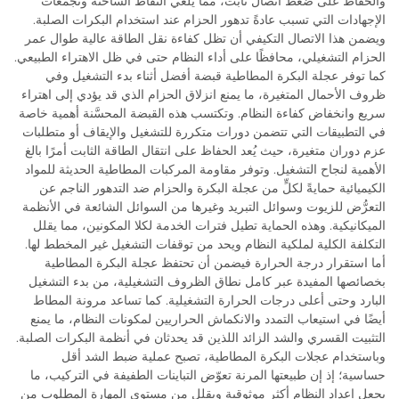
والحفاظ على ضغط اتصال ثابت، مما يلغي النقاط الساخنة وتجمعات
الإجهادات التي تسبب عادةً تدهور الحزام عند استخدام البكرات الصلبة.
ويضمن هذا الاتصال التكيفي أن تظل كفاءة نقل الطاقة عالية طوال عمر
الحزام التشغيلي، محافظًا على أداء النظام حتى في ظل الاهتراء الطبيعي.
كما توفر عجلة البكرة المطاطية قبضة أفضل أثناء بدء التشغيل وفي
ظروف الأحمال المتغيرة، ما يمنع انزلاق الحزام الذي قد يؤدي إلى اهتراء
سريع وانخفاض كفاءة النظام. وتكتسب هذه القبضة المحسَّنة أهمية خاصة
في التطبيقات التي تتضمن دورات متكررة للتشغيل والإيقاف أو متطلبات
عزم دوران متغيرة، حيث يُعد الحفاظ على انتقال الطاقة الثابت أمرًا بالغ
الأهمية لنجاح التشغيل. وتوفر مقاومة المركبات المطاطية الحديثة للمواد
الكيميائية حمايةً لكلٍّ من عجلة البكرة والحزام ضد التدهور الناجم عن
التعرُّض للزيوت وسوائل التبريد وغيرها من السوائل الشائعة في الأنظمة
الميكانيكية. وهذه الحماية تطيل فترات الخدمة لكلا المكونين، مما يقلل
التكلفة الكلية لملكية النظام ويحد من توقفات التشغيل غير المخطط لها.
أما استقرار درجة الحرارة فيضمن أن تحتفظ عجلة البكرة المطاطية
بخصائصها المفيدة عبر كامل نطاق الظروف التشغيلية، من بدء التشغيل
البارد وحتى أعلى درجات الحرارة التشغيلية. كما تساعد مرونة المطاط
أيضًا في استيعاب التمدد والانكماش الحراريين لمكونات النظام، ما يمنع
التثبيت القسري والشد الزائد اللذين قد يحدثان في أنظمة البكرات الصلبة.
وباستخدام عجلات البكرة المطاطية، تصبح عملية ضبط الشد أقل
حساسية؛ إذ إن طبيعتها المرنة تعوّض التباينات الطفيفة في التركيب، ما
يجعل إعداد النظام أكثر موثوقية ويقلل من مستوى المهارة المطلوب من