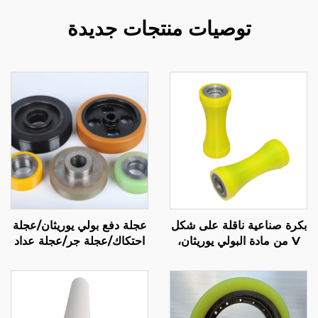
توصيات منتجات جديدة
بكرة صناعية ناقلة على شكل
عجلة دفع بولي يوريثان/عجلة
V من مادة البولي يوريثان،
احتكاك/عجلة جر/عجلة عداد
عجلة مخروطية مقاومة
للاهتراء، نقل أنابيب فولاذية
وأسلاك دائرية، مقاومة
للاهتراء