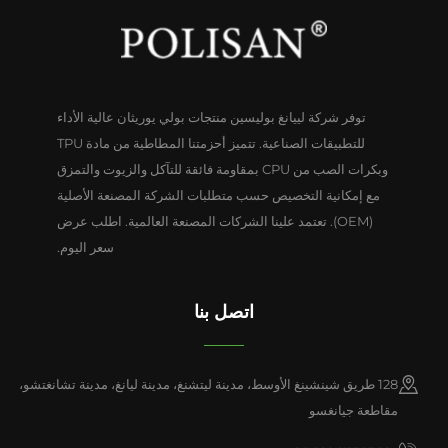
توفر شركة لييانغ بوليسين منتجات بولي يوريثان عالية الأداء
للتطبيقات الصناعية. تتميز أحزمتنا المطاطية من مادة TPU
وبكرات الصب من CPU بمقاومة فائقة للتآكل والزيوت والتمزق
مع إمكانية التخصيص حسب متطلبات الشركة المصنعة الأصلية
(OEM). تعتمد علينا الشركات المصنعة العالمية. اطلب عرض
سعر اليوم.
اتصل بنا
128 طريق شينشينغ الأوسط، مدينة ليتشنغ، مدينة ليانغ، مدينة تشانغتشو،
مقاطعة جيانغسو