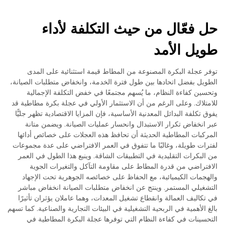
حل فعّال من حيث التكلفة لأداء
طويل الأمد
توفر عجلة البكرة المصنوعة من المطاط قيمة استثنائية على المدى
الطويل بفضل اتحادها بين طول فترة الخدمة، وانخفاض متطلبات الصيانة،
وتحسين كفاءة النظام، ما يُسهم مجتمعًا في خفض التكلفة الإجمالية
للامتلاك. وعلى الرغم من أن الاستثمار الأولي في عجلة بكرة مطاطية قد
يفوق تكلفة البدائل المعدنية الأساسية، فإن المزايا الاقتصادية تظهر جليًّا
عبر انخفاض تكرار الاستبدال وانحسار عمليات الصيانة. ويضمن متانة
المركبات المطاطية الحديثة أن تحافظ هذه العجلات على خصائص أدائها
لفترات طويلة، وغالبًا ما تتفوق في العمر الافتراضي على عدة مجموعات
من البكرات التقليدية في التطبيقات الشاقة. وينبع هذا الطول في العمر
الافتراضي من قدرة المطاط على مقاومة التآكل والتغيرات الجوية
والهجمات الكيميائية، مع الحفاظ على خصائصه الجوهرية تحت الإجهاد
التشغيلي المستمر. وينتج عن انخفاض متطلبات الصيانة انخفاض مباشر
في تكاليف العمالة وانقطاع تشغيل المعدات، وهما عاملان يؤثران تأثيرًا
بالغ الأهمية في الربحية التشغيلية في البيئات التجارية والصناعية. كما تسهم
التحسينات في كفاءة النظام التي توفرها عجلة البكرة المطاطية في