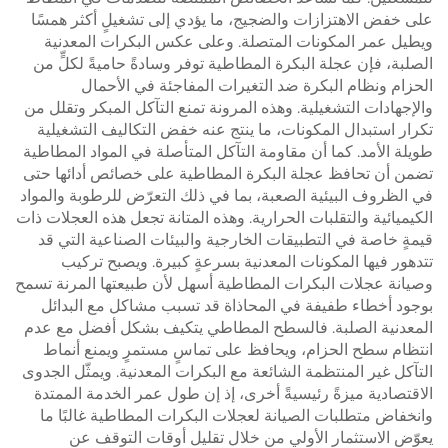
على خفض الاهتزازات والضجيج، ما يؤدي إلى تشغيلٍ أكثر همسًا
ويطيل عمر المكونات المتصلة. وعلى عكس البكرات المعدنية
الصلبة، فإن عجلة البكرة المطاطية توفر وسادةً حاميةً لكلٍّ من
الحزام ونظام البكرة ضد التغيرات المفاجئة في الأحمال
والإجهادات التشغيلية. وهذه المرونة تمنع التآكل المبكر وتقلل من
تكرار استبدال المكونات، ما ينتج عنه خفض التكاليف التشغيلية
طويلة الأمد. كما أن مقاومة التآكل المتأصلة في المواد المطاطية
تضمن أن تحافظ عجلة البكرة المطاطية على خصائص أدائها حتى
في الظروف البيئية الصعبة، بما في ذلك التعرّض للرطوبة والمواد
الكيميائية والتقلبات الحرارية. وهذه المتانة تجعل هذه العجلات ذات
قيمةٍ خاصة في التطبيقات الخارجية والبيئات الصناعية التي قد
تتدهور فيها المكونات المعدنية بسرعةٍ كبيرة. ويصبح تركيب
وصيانة عجلات البكرات المطاطية أسهل لأن طبيعتها المرنة تسمح
بوجود أخطاء طفيفة في المحاذاة قد تسبب مشاكل مع البدائل
المعدنية الصلبة. فالسطح المطاطي يتكيف بشكل أفضل مع عدم
انتظام سطح الحزام، ويحافظ على تماسٍ مستمرٍ ويمنع أنماط
التآكل غير المنتظمة الشائعة مع البكرات المعدنية. ويمثّل الجدوى
الاقتصادية ميزةً رئيسيةً أخرى، إذ إن طول عمر الخدمة الممتدة
وانخفاض متطلبات الصيانة لعجلات البكرات المطاطية غالبًا ما
يعوّض الاستثمار الأولي من خلال تقليل أوقات التوقف عن