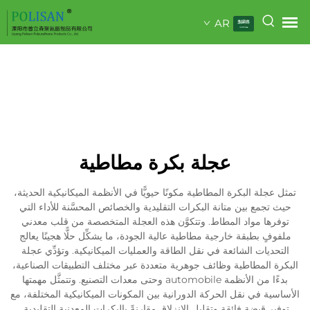
AR
عجلة بكرة مطاطية
تمثل عجلة البكرة المطاطية مكونًا حيويًّا في الأنظمة الميكانيكية الحديثة،
حيث تجمع بين متانة البكرات التقليدية والخصائص المحسَّنة للأداء التي
توفرها مواد المطاط. وتتكوَّن هذه العجلة المتخصصة من قلب معدني
ملفوفٍ بطبقة خارجية مطاطية عالية الجودة، ما يشكِّل حلًّا هجينًا يعالج
التحديات الشائعة في نقل الطاقة والعمليات الميكانيكية. وتؤدِّي عجلة
البكرة المطاطية وظائف جوهرية متعددة عبر مختلف التطبيقات الصناعية،
بدءًا من الأنظمة automobile وحتى معدات التصنيع. وتتمثَّل مهمتها
الأساسية في نقل الحركة الدورانية بين المكونات الميكانيكية المختلفة، مع
توفير قبضة فائقة وتقليل الانزلاق مقارنةً بالبكرات المعدنية التقليدية.