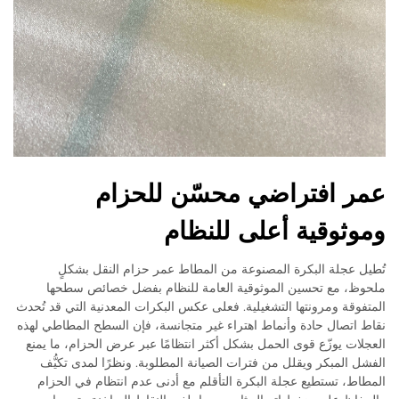
عمر افتراضي محسّن للحزام
وموثوقية أعلى للنظام
تُطيل عجلة البكرة المصنوعة من المطاط عمر حزام النقل بشكلٍ
ملحوظ، مع تحسين الموثوقية العامة للنظام بفضل خصائص سطحها
المتفوقة ومرونتها التشغيلية. فعلى عكس البكرات المعدنية التي قد تُحدث
نقاط اتصال حادة وأنماط اهتراء غير متجانسة، فإن السطح المطاطي لهذه
العجلات يوزّع قوى الحمل بشكل أكثر انتظامًا عبر عرض الحزام، ما يمنع
الفشل المبكر ويقلل من فترات الصيانة المطلوبة. ونظرًا لمدى تكيُّف
المطاط، تستطيع عجلة البكرة التأقلم مع أدنى عدم انتظام في الحزام