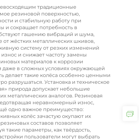
применение в
превосходящим традиционные
мое резиновой поверхностью,
ю
логистике и на
ости и стабильную работу при
станках
ы и сокращает потребность в
бствуют гашению вибраций и шума,
е от жёстких металлических шкивов,
кивную систему от резких изменений
 износ и снижает частоту замены
зиновых материалов к коррозии
ки даже в сложных условиях окружающей
ть делает такие колёса особенно ценными
о разрушаться. Установка и техническое
ая» природа допускает небольшие
их металлических аналогов. Резиновая
предотвращая неравномерный износ,
ещё одно важное преимущество:
ивных колёс зачастую окупают их
 резиновых составов позволяет
 такие параметры, как твёрдость,
астройки пользователи могут выбрать