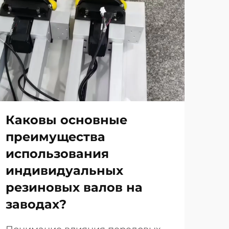
Каковы основные
Ка
преимущества
по
использования
ре
индивидуальных
пр
резиновых валов на
те
заводах?
Про
раб