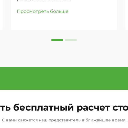
промышленных конвейерных
Просмотреть больше
системах. В современных
промышленных условиях
эффективность и надежность
конвейерных систем в
значительной степени зависят от
их компонентов, причем
резиновые валы являются одними
из наиболее важных элементов ...
ть бесплатный расчет ст
С вами свяжется наш представитель в ближайшее время.