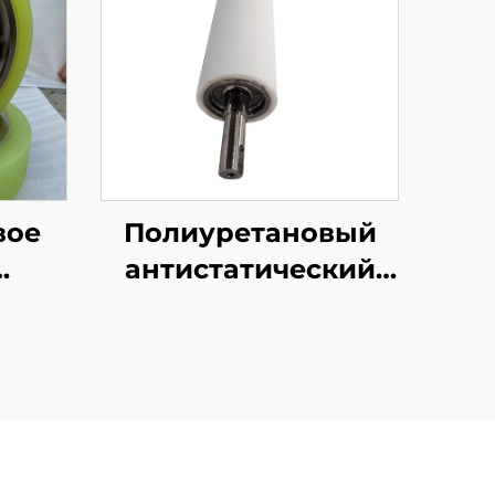
вое
Полиуретановый
антистатический
есо,
резиновый ролик
е
для логистики,
са,
поворотный ролик
 к
для маркировочной
электрической
, с
машины,