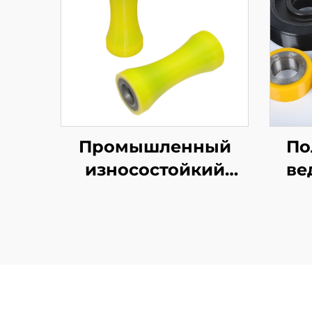
Промышленный
По
износостойкий
ве
конический ролик
ф
PU V-образной
к
формы,
транспортировка
и
стальных труб и
круглого прутка,