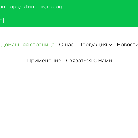
эн, город Лишань, город
d]
Домашняя страница
О нас
Продукция
Новост
Применение
Связаться С Нами