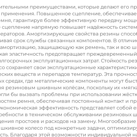
высокой
чительными преимуществами, которые делают его 
х применения. Повышенное сцепление, обеспечивае
упругость
мня, гарантируя более эффективную передачу мощн
е сцепление напрямую повышает надёжность систем
ператоров. Амортизирующие свойства резины спосо
ивая срок службы связанных компонентов. В отличи
амортизацию, защищающую как ремень, так и всю ш
Такая эластичность предотвращает преждевременный
олгосрочных эксплуатационных затрат. Стойкость ре
есо сохраняет свои эксплуатационные характеристи
еских веществ и перепадов температур. Эта прочнос
средах, где металлические компоненты могут быстр
я резиновым шкивным колёсам, поскольку их «мягк
гли бы вызвать проблемы при использовании жёстк
ностям ремня, обеспечивая постоянный контакт и 
Экономическая эффективность представляет собой 
ебности в техническом обслуживании резиновых шк
щения простоев и расходов на замену. Многообразие
кивное колесо под конкретные задачи, оптимизируя
сть. Благодаря этой возможности индивидуальной н