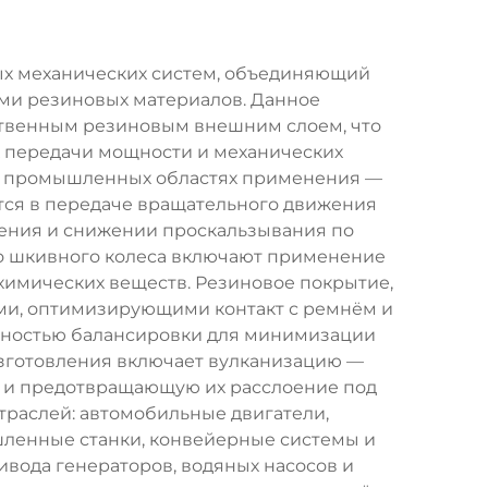
ых механических систем, объединяющий
ми резиновых материалов. Данное
ственным резиновым внешним слоем, что
х передачи мощности и механических
ых промышленных областях применения —
ется в передаче вращательного движения
ния и снижении проскальзывания по
о шкивного колеса включают применение
химических веществ. Резиновое покрытие,
ми, оптимизирующими контакт с ремнём и
чностью балансировки для минимизации
изготовления включает вулканизацию —
 и предотвращающую их расслоение под
траслей: автомобильные двигатели,
шленные станки, конвейерные системы и
ивода генераторов, водяных насосов и