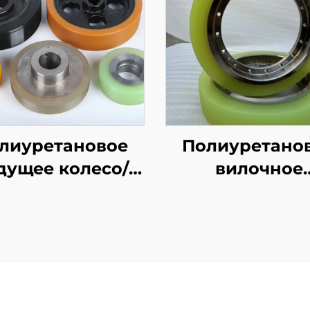
лиуретановое
Полиуретано
дущее колесо/
вилочное
рикционное
резиновое кол
олесо/тяговое
agv, тяжелы
колесо/
ходовые коле
змерительное
устойчивые
колесо
давлению,
износостойкие