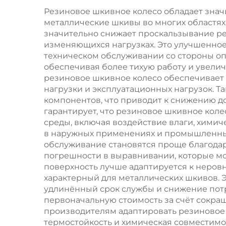
износостойкий
Резиновое шкивное колесо обладает зна
металлические шкивы во многих областя
значительно снижает проскальзывание ре
изменяющихся нагрузках. Это улучшенно
техническом обслуживании со стороны о
обеспечивая более тихую работу и увелич
резиновое шкивное колесо обеспечивает 
нагрузки и эксплуатационных нагрузок. 
компонентов, что приводит к снижению д
гарантирует, что резиновое шкивное кол
среды, включая воздействие влаги, химич
в наружных применениях и промышленных 
обслуживание становятся проще благодар
погрешности в выравнивании, которые мо
поверхность лучше адаптируется к неров
характерный для металлических шкивов. 
удлинённый срок службы и снижение потр
первоначальную стоимость за счёт сокра
производителям адаптировать резиновое ш
термостойкость и химическая совместимо