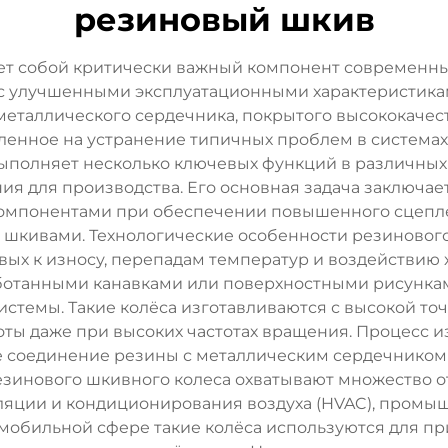
резиновый шкив
ет собой критически важный компонент современн
с улучшенными эксплуатационными характеристика
 металлического сердечника, покрытого высококаче
ленное на устранение типичных проблем в система
выполняет несколько ключевых функций в различн
ия для производства. Его основная задача заключа
омпонентами при обеспечении повышенного сцепле
шкивами. Технологические особенности резиновог
вых к износу, перепадам температур и воздействию 
аботанными канавками или поверхностными рисунка
темы. Такие колёса изготавливаются с высокой то
ты даже при высоких частотах вращения. Процесс 
 соединение резины с металлическим сердечником
зинового шкивного колеса охватывают множество о
ляции и кондиционирования воздуха (HVAC), промы
омобильной сфере такие колёса используются для пр