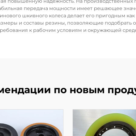
вая повышенную надёжность. На производственных 
табильная передача мощности имеет решающее зна
нового шкивного колеса делает его пригодным как д
азмеры и составы резины, позволяющие подобрать
требования к рабочим условиям и окружающей среде
мендации по новым прод