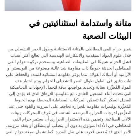
متانة واستدامة استثنائيتين في
البيئات الصعبة
يتميز حزام الفي المطاطي بالمتانة الاستثنائية وطول العمر التشغيلي من
خلال علوم المواد المتقدمة والابتكارات الهندسية التي تعالج أكثر أسباب
فشل الحزام شيوعًا في التطبيقات الصناعية. وتستخدم تركيبة حزام الفي
المطاطي الحديثة خيوطًا ذات مقاومة شد عالية مصنوعة من البوليستر أو
الأراميد أو أسلاك الفولاذ، مما يوفر مقاومة استثنائية للتمدد والحفاظ على
ثبات دقيق في الطول طوال العمر التشغيلي للحزام. ويتم اختيار هذه
المواد المُعزِّزة بعناية وتحديد مواضعها بدقة لتحمل الإجهادات الديناميكية
التي تحدث أثناء التشغيل العادي، مع مقاومتها للإرهاق الذي قد يؤدي إلى
الفشل المبكر. كما تتضمَّن المركبات المطاطية المحيطة بهذه الخيوط
المُعزِّزة بوليمرات مقاومة للحرارة تحافظ على المرونة والقوة حتى عند
التعرُّض لدرجات الحرارة المرتفعة الشائعة في غرف المحركات وبيئات
الآلات الصناعية. وتضمن هذه الاستقرار الحراري أن يستمر حزام الفي
المطاطي في الأداء الموثوق به دون أن يتصلَّب أو يتشقَّق أو يفقد مرونته،
الأمر الذي قد يُضعف قدرته على نقل القدرة. كما تشمل صيغة حزام الفي