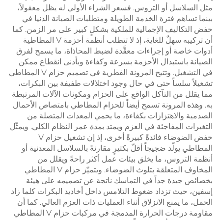
مثل السلاسل أو التروس. فسعر الشراء الأولي له يظل معقولاً،
بينما تساهم فترة الخدمة الطويلة ومتطلبات الصيانة الدنيا في
خفض التكاليف الإجمالية للملكية بشكلٍ كبير على مر الزمن. كما
أن تركيبه سهلٌ للغاية، إذ لا تتطلب أنظمة أحزمة V المطاطية
أدوات خاصة أو إجراءات معقَّدة لضبط المحاذاة، ما يسمح لفرق
الصيانة باستبدال الأحزمة بسرعة وكفاءة وبأدنى انقطاع ممكن
في التشغيل. وتتيح المرونة الفطرية في تصميم حزام V المطاطي
تشغيلاً سلساً حتى في حال وجود اختلالات طفيفة بين البكرات،
مما يقلل من التآكل الواقع على الحزام ومكونات الآلات المرتبطة
به. وهذه المرونة تسمح أيضاً للحزام المطاطي بامتصاص الأحمال
الصدمية والاهتزازات بكفاءة، ما يحمي المعدات المتصلة من
التغيرات المفاجئة في العزم ويمتد بمدة عمر النظام الكلي. ويمثّل
خفض الضوضاء فائدةً كبيرةً أخرى، إذ إن تشغيل حزام V
المطاطي يولّد ضجيجاً أقلّ بكثيرٍ مقارنةً بالسلاسل المعدنية أو
أنظمة التروس، ما يخلق بيئات عمل أكثر راحةً ويقلل من
المخاوف المتعلقة بتلوث الضوضاء. ويتميّز حزام V المطاطي
بخصائص جيدة جداً في التماسك ناتجة عن تصميمه على هيئة
إسفين، حيث تزداد ضغوط التلامس داخل أخاديد البكرات كلما زاد
الحمل، ما يمنع الانزلاق أثناء العمليات ذات العزم العالي. كما أن
مقاومة درجات الحرارة المدمجة في مركبات حزام V المطاطي