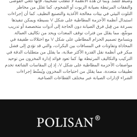
وضبط للشد. وبما أن هذه الأنظمة لا تتطلب تشحيمًا، فإنها تلغي الفوضى
والنفقات المرتبطة بصيانة الزيوت أو الشحوم، كما تقلل من مخاطر
التلوث البيئي في بيئات معالجة الأغذية والتصنيع النظيف. كما أن إجراءات
استبدال أنظمة الأحزمة المطاطية على شكل V بسيطة ويمكن تنفيذها
بسرعة من قِبل فرق الصيانة دون الحاجة إلى أدوات متخصصة أو تدريب
موسَّع، مما يقلل من فترات توقف المعدات ويحد من تكاليف العمالة.
ويتسامح تصميم الحزام المطاطي على شكل V مع اختلالات طفيفة في
المحاذاة وتفاوتات في المسافات بين البكرات، والتي قد تؤدي إلى فشل
مبكر في أنظمة نقل القدرة الأكثر صلابة، ما يقلل من متطلبات الدقة في
التركيب والتكاليف المرتبطة بها. كما تعود فوائد إدارة المخزون من توحيد
مواصفات الأحزمة المطاطية على شكل V، إذ إن المقاسات الشائعة تخدم
تطبيقات متعددة، مما يقلل من احتياجات المخزون ويُبسِّط إجراءات
الشراء لإدارات الصيانة عبر مختلف القطاعات الصناعية.