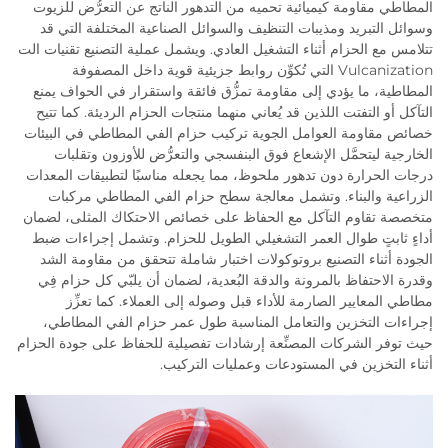
المطاطي مقاومة كيميائية تحميه من التدهور الناتج عن التعرُّض للزيوت
وسوائل التبريد ومذيبات التنظيف والسوائل الصناعية المختلفة التي قد
تتلامس مع الحزام أثناء التشغيل العادي. ويشمل عملية التصنيع تقنيات الت
Vulcanization التي تُكوِّن روابط جزيئية قوية داخل المصفوفة
المطاطية، ما يؤدي إلى مقاومة تمزُّق فائقة واستقرار في الحواف يمنع
التآكل أو التفتت اللذين قد يُعاني منهما منتجات الحزام الرديئة. كما تتيح
خصائص مقاومة العوامل الجوية تركيب حزام الفي المطاطي في البيئات
الخارجية ليتحمَّل الإشعاع فوق البنفسجي والتعرُّض للأوزون وتقلبات
درجات الحرارة دون تدهور ملحوظ، مما يجعله مناسبًا لتطبيقات المعدات
الزراعية والبناء. وتشمل معالجة سطح حزام الفي المطاطي مركبات
متخصصة تقاوم التآكل مع الحفاظ على خصائص الاحتكاك المثلى، لضمان
أداءٍ ثابتٍ طوال العمر التشغيلي الطويل للحزام. وتشمل إجراءات ضبط
الجودة أثناء التصنيع بروتوكولات اختبار شاملة تتحقق من مقاومة الشد
وقدرة الاحتفاظ بالمرونة والدقة البُعدية، لضمان أن يلبّي كل حزام فِي
مطاطي المعايير الصارمة للأداء قبل وصوله إلى العملاء. كما تعزِّز
إجراءات التخزين والتعامل المناسبة طول عمر حزام الفي المطاطي،
حيث توفر الشركات المصنِّعة إرشادات تفصيلية للحفاظ على جودة الحزام
أثناء التخزين في المستودعات وعمليات التركيب.