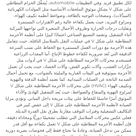
لكل تطبيق فريد. وفي التطبيقات automobile، يُشغِّل الحزام المطاطي
على شكل V بشكلٍ موثوقٍ الملحقات الأساسية مثل المولدات الكهربائية
(المبدِّلات)، ومضخات التوجيه بالطاقة، وضواغط أنظمة تكييف الهواء،
ومراوح التبريد، حيث يعمل بكفاءة عالية رغم الاهتزازات المستمرة
وتقلبات درجات الحرارة وظروف الأحمال المتغيرة التي تواجهها المركبة
أثناء التشغيل. وتعتمد التصنيع الصناعي اعتمادًا كبيرًا على أنظمة الأحزمة
المطاطية على شكل V في عمليات النقل بالسلاسل الناقلة، حيث تتعامل
هذه الأحزمة مع دورات العمل المستمرة مع الحفاظ على نسب السرعة
الدقيقة التي تُعد ضرورية لكفاءة خطوط الإنتاج. أما المعدات الزراعية
فتستخدم محركات الأحزمة المطاطية على شكل V في أدوات مثل
جزَّازات العشب، وآلات تكوير القش، وآلات الحصاد، حيث يجب أن تعمل
الأحزمة بموثوقية في البيئات الغبارية والمليئة بالشوائب، مع تحمل أحمال
الصدمة الناتجة عن العمليات الميدانية. كما تعتمد أنظمة التدفئة والتهوية
وتكييف الهواء (HVAC) على محركات الأحزمة المطاطية على شكل V
لمراوح التهوية والمنفاخ والضواغط، حيث يُعد التشغيل الهادئ والأداء
الموثوق أمرًا حاسمًا للحفاظ على بيئات مريحة داخل المباني. وتؤدي مزايا
الصيانة لأنظمة الأحزمة المطاطية على شكل V إلى خفض كبير في
التكاليف التشغيلية وفترات التوقف مقارنةً بطرق نقل القدرة البديلة.
فعلى عكس محركات السلاسل التي تتطلب تشحيمًا دوريًّا ومحاذاة دقيقة،
فإن أنظمة الأحزمة المطاطية على شكل V تعمل بكفاءة مع أقل قدر
ممكن من تدخل الصيانة، وعادةً ما تحتاج فقط إلى فحوصات بصرية دورية