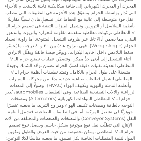
المحرك أو المحرك الكهربائي إلى طاقة ميكانيكية قابلة للاستخدام للأجزاء
التي تُدار بواسطة الحزام. وتتفوّق هذه الأحزمة في التطبيقات التي تتطلب
نقل قوة متوسطة إلى عالية مع الحفاظ على تشغيلٍ هادئ نسبيًّا مقارنةً
بأنظمة السلاسل أو التروس. وتشمل الميزات التقنية في تصميم حزام الـ
V المطاطي تركيبات مطاطية متقدمة مقاومة للحرارة والزيوت والتدهور
البيئي، مما يضمن أداءً ثابتًا عبر ظروف التشغيل المتنوعة. أما زاوية انسداد
الحزام (Wedge Angle)، فهي تتراوح عادةً بين ٣٠ و٤٠ درجة، ما يُحسّن
ضغط التلامس داخل أخاديد البكرات، ويوفّر قبضةً فائقةً ويقلّل الانزلاق
أثناء التشغيل إلى أدنى حدٍّ ممكن. وتتضمّن عمليات تصنيع حزام الـ V
المطاطي الحديثة تقنيات دقيقة لصبّ الحزام تضمن توحّد السُمك وجودةً
متسقةً على طول الحزام بالكامل. وتمتد تطبيقات أنظمة حزام الـ V
المطاطي لتشمل قطاعات صناعية عديدة، بدءًا من محركات السيارات
وأنظمة التدفئة والتهوية وتكييف الهواء (HVAC)، وصولًا إلى المعدات
الزراعية والآلات التصنيعية الصناعية. وفي التطبيقات automobiles، يُدير
حزام الـ V المطاطي المولدات الكهربائية (Alternators) ومضخات
التوجيه بالطاقة ومضخات تكييف الهواء ومراوح التبريد، ما يجعله عنصرًا
جوهريًّا في تشغيل المركبة. أما في التطبيقات الصناعية، فتشمل أنظمة
النقل (Conveyor Systems) والمضخات والضغطات والمختلفة من آلات
الإنتاج التي تتطلّب نقل قوةٍ موثوقةٍ بشكلٍ حاسم. وبفضل تنوع تصميم
حزام الـ V المطاطي، يمكن تخصيصه من حيث العرض والطول وتكوين
المواد لتلبية المتطلبات الخاصة بكل تطبيق، ما يجعله مناسبًا لكلا النوعين: