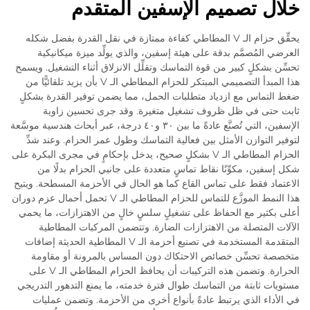
خلال تصميم الإسفين المتقدم
يحقِّق حزام الـ V المطاطي كفاءة ممتازة في نقل القدرة بفضل شكله
العرضي المُصمَّم بدقة على هيئة إسفين، والذي يولِّد ميزة ميكانيكية
تحسِّن بشكلٍ كبير من قوة التماسك وتقلِّل الانزلاق أثناء التشغيل. ويسمح
هذا المبدأ التصميمي المبتكر للحزام المطاطي الـ V بأن يزيد تلقائيًّا من
ضغط التماس مع ازدياد متطلبات الحمل، مما يضمن توفير القدرة بشكلٍ
ثابت حتى في ظل ظروف تشغيل متغيرة. وقد جرى تحسين زاوية
الإسفين، التي تُصنَّع عادةً ما بين ٣٠ و٤٠ درجة، عبر أبحاث هندسية موسَّعة
لتوفير التوازن الأمثل بين فعالية التماسك وطول عمر الحزام. وعند شدِّ
الحزام المطاطي الـ V بشكلٍ صحيح، يدخل بإحكامٍ في مجرى البكرة على
شكل إسفين، مكوِّنًا نقاط تماسٍ متعددة على جانبي الحزام بدلًا من
الاعتماد فقط على تماس القاع كما هو الحال في الأحزمة المسطحة. ويتيح
هذا النمط الموزَّع للتماس للحزام المطاطي الـ V تحمل أحمال عزم دوران
أعلى بكثير مع الحفاظ على تشغيلٍ سلسٍ خالٍ من الاهتزازات، ما يحمي
الآلات المتصلة من الاهتزازات الضارة. وتتضمن المركبات المطاطية
المتقدمة المستخدمة في تصنيع أحزمة الـ V المطاطية الحديثة إضافات
متخصصة تحسِّن خصائص الاحتكاك دون المساس بالمرونة أو مقاومة
الحرارة. وتضمن هذه التركيبات أن يحافظ الحزام المطاطي الـ V على
مستويات ثابتة من التماسك طوال فترة خدمته، ما يمنع التدهور التدريجي
في الأداء الذي يرتبط عادةً بأنواع أخرى من الأحزمة. وتضمن عمليات