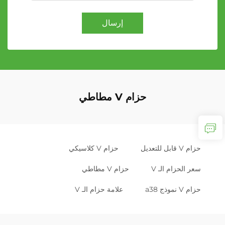
إرسال
حزام V مطاطي
حزام V قابل للتعديل
حزام V كلاسيكي
سعر الحزام الـ V
حزام V مطاطي
حزام V نموذج a38
علامة حزام الـ V