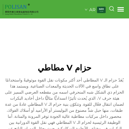
AR
حزام V مطاطي
يُعَدّ حزام الـ V المطاطي أحد أكثر مكونات نقل القوة موثوقيةً واستخدامًا
على نطاق واسع في الآلات الحديثة والمعدات الصناعية. ويستمد هذا
الحزام ذي الشكل شبه المنحرفي اسمه من مقطعه العرضي المميز على
هيئة حرف V، الذي يُحدث تأثيرًا انسداديًّا مثاليًّا داخل أخاديد البكرات
لضمان انتقال فعّال للقوة. وتتكوّن بنية حزام الـ V المطاطي عادةً من عدة
طبقات، منها حبل شدٍّ مصنوع من البوليستر أو الأراميد أو أسلاك الفولاذ،
محصور داخل مركبات مطاطية عالية الجودة توفر المرونة والمتانة. أما
الوظيفة الرئيسية لحزام الـ V المطاطي فهي نقل القوة الدورانية بين
البكرات في مختلف الأنظمة الميكانيكية، حيث يحوّل الدوران الناتج عن