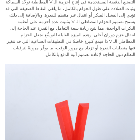
التصنيع الدقيقة المستخدمة في إنتاج أحزمة الـ V المطاطية توحُّد السماكة
وثبات الصلادة على طول الحزام بالكامل، ما يلغي النقاط الضعيفة التي قد
تؤدي إلى الفشل المبكر أو انتقال غير منتظم للقدرة. وبالإضافة إلى ذلك،
يسمح تصميم الحزام المطاطي الـ V بتثبيت عدة أحزمة على أنظمة
البكرات الواحدة، مما يتيح زيادة سعة التعامل مع القدرة عند الحاجة إلى
انتقال عزم دوران أعلى. وهذه الميزة القابلة للتوسُّع تجعل الحزام
المطاطي الـ V ذا قيمةٍ كبيرةٍ خاصةً في التطبيقات الصناعية التي قد تتغير
فيها متطلبات القدرة أو تزداد مع مرور الوقت، ما يوفِّر مرونةً لترقيات
النظام دون الحاجة لإعادة تصميم آلية الدفع بالكامل.