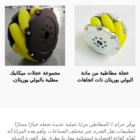
عجلة مطاطية من مادة
مجموعة عجلات ميكانيك
البولي يوريثان ذات اتجاهات
مطلية بالبولي يوريثان،
متعددة، بكرات مخرطة من
عجلات دفع منخفضة الضجيج
مادة البولي يوريثان، عجلات
ومتعددة الاتجاهات للروبوتات
سويدية لأنظمة المركبات
المتنقلة، مضادة للانزلاق
الموجهة آليًا من مادة البولي
ومقاومة للاهتراء، حسب
يوريثان
الطلب
يوفّر حزام V المطاطي مزايا عملية عديدة تجعله خيارًا ممتازًا
لتطبيقات نقل القدرة عبر مختلف الصناعات. وأهم هذه المزايا أنه
يُقدِّم كفاءة اقتصادية استثنائية مقارنةً بطرق نقل القدرة البديلة