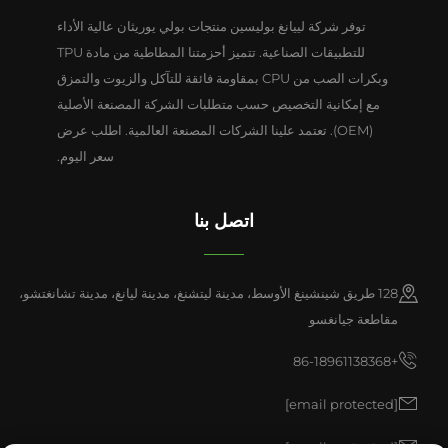
توفر شركة لييانغ بوليسين منتجات بولي يوريثان عالية الأداء
للتطبيقات الصناعية. تتميز أحزمتنا المطاطية من مادة TPU
وبكرات الصب من CPU بمقاومة فائقة للتآكل والزيوت والتمزق
مع إمكانية التخصيص حسب متطلبات الشركة المصنعة الأصلية
(OEM). تعتمد علينا الشركات المصنعة العالمية. اطلب عرض
سعر اليوم.
اتصل بنا
128 طريق شينشينغ الأوسط، مدينة ليتشنغ، مدينة ليانغ، مدينة تشانغتشو،
مقاطعة جيانغسو
+86-18961138368
[email protected]
[email protected]