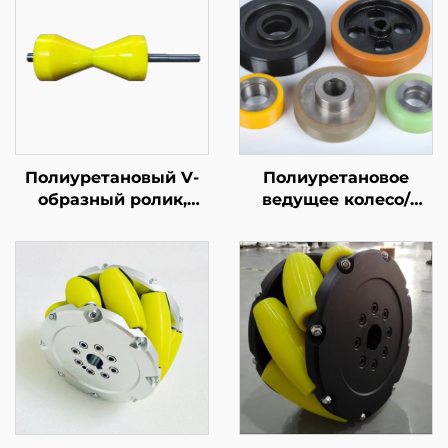
Полиуретановый V-
Полиуретановое
образный ролик,
ведущее колесо/
транспортировочный
фрикционное колесо/
ролик для сборочной
тяговое колесо/
линии
измерительное
колесо