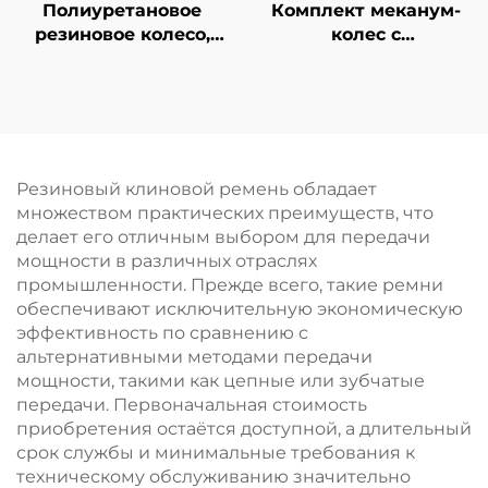
Полиуретановое
Комплект меканум-
резиновое колесо,
колес с
всенаправленные
полиуретановым
ролики,
покрытием,
фрезерованные
тихоходные
шведские колеса из
всенаправленные
полиуретана для
приводные колеса
автоматизированных
для мобильных
Резиновый клиновой ремень обладает
транспортных
роботов,
множеством практических преимуществ, что
средств (AGV), PU
противоскользящие,
делает его отличным выбором для передачи
износостойкие, на
мощности в различных отраслях
заказ
промышленности. Прежде всего, такие ремни
обеспечивают исключительную экономическую
эффективность по сравнению с
альтернативными методами передачи
мощности, такими как цепные или зубчатые
передачи. Первоначальная стоимость
приобретения остаётся доступной, а длительный
срок службы и минимальные требования к
техническому обслуживанию значительно