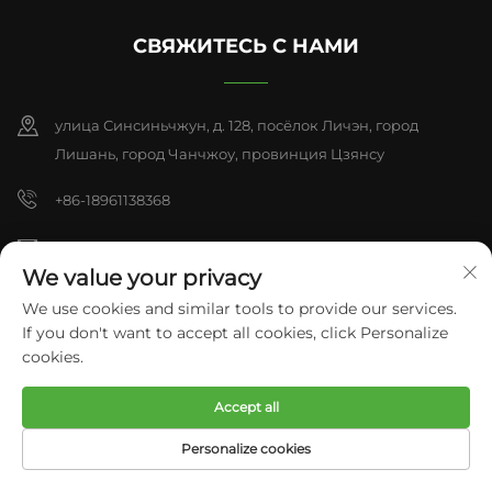
СВЯЖИТЕСЬ С НАМИ
улица Синсиньчжун, д. 128, посёлок Личэн, город
Лишань, город Чанчжоу, провинция Цзянсу
+86-18961138368
[email protected]
We value your privacy
[email protected]
We use cookies and similar tools to provide our services.
If you don't want to accept all cookies, click Personalize
cookies.
© 2025, ООО «Китай Лишань Пулисен Полиуретановые изделия».
Все права защищены.
Политика конфиденциальности
Accept all
Personalize cookies
ГЛАВНАЯ
ЭЛЕКТРОННАЯ
ПРОДУКТЫ
ТЕЛЕФОН
СТРАНИЦА
ПОЧТА