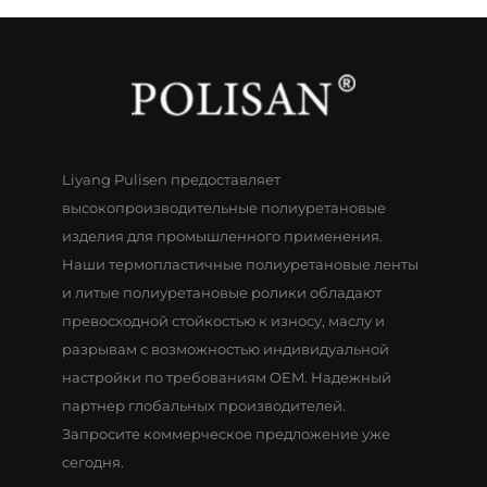
Liyang Pulisen предоставляет
высокопроизводительные полиуретановые
изделия для промышленного применения.
Наши термопластичные полиуретановые ленты
и литые полиуретановые ролики обладают
превосходной стойкостью к износу, маслу и
разрывам с возможностью индивидуальной
настройки по требованиям OEM. Надежный
партнер глобальных производителей.
Запросите коммерческое предложение уже
сегодня.