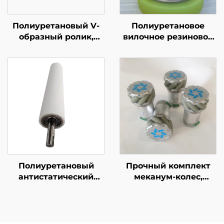
Полиуретановый V-
Полиуретановое
образный ролик,
вилочное резиновое
транспортировочный
колесо, agv, тяжелые
ролик для сборочной
ходовые колеса,
линии
устойчивые к
давлению,
износостойкие, с
высокой упругостью
Полиуретановый
Прочный комплект
антистатический
меканум-колес,
резиновый ролик для
устойчивое к
логистики,
истиранию,
поворотный ролик
всенаправленное
для маркировочной
полиуретановое