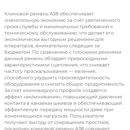
электрической
резиновое колесо,
машины, применение
индивидуальное
Клиновой ремень A38 обеспечивает
в логистике и на
обслуживание
значительную экономию за счёт увеличенного
станках
срока службы и минимальных требований к
техническому обслуживанию, что делает его
экономически выгодным решением для
операторов, внимательно следящих за
бюджетом. По сравнению с плоскими ремнями
данный ремень обладает превосходными
характеристиками сцепления, что снижает
частоту проскальзывания — явления,
способного ухудшить производительность
оборудования и снизить общую продуктивность.
За счёт клиновидного профиля создаётся
эффект «вклинивания», повышающий давление
контакта в канавках шкивов и обеспечивающий
эффективную передачу мощности даже при
изменяющихся нагрузках. Пользователи
получают выгоду от сокращения простоев,
поскольку клиновой ремень A38 сохраняет