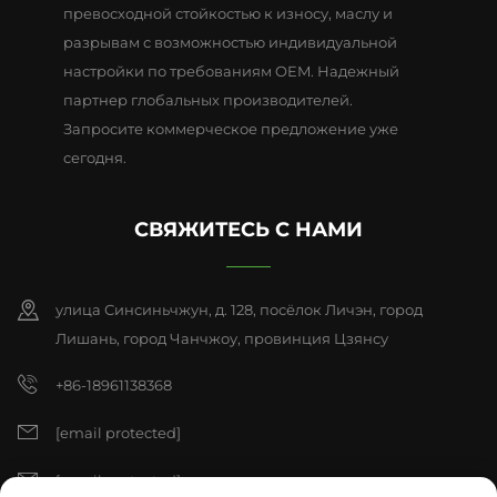
превосходной стойкостью к износу, маслу и
разрывам с возможностью индивидуальной
настройки по требованиям OEM. Надежный
партнер глобальных производителей.
Запросите коммерческое предложение уже
сегодня.
СВЯЖИТЕСЬ С НАМИ
улица Синсиньчжун, д. 128, посёлок Личэн, город
Лишань, город Чанчжоу, провинция Цзянсу
+86-18961138368
[email protected]
[email protected]