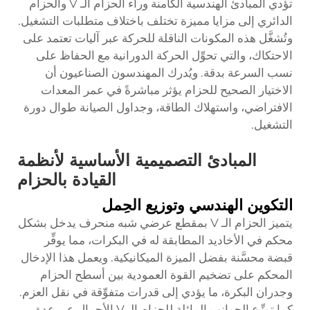
تؤدي المبادئ الهندسية الكامنة وراء الحزام الـ V والحزام
الدائري إلى مزايا مميزة تختلف باختلاف متطلبات التشغيل.
وتُشغَّل هذه المكونات الناقلة للحركة عبر آليات تعتمد على
الاحتكاك، والتي تحوِّل الحركة الدورانية مع الحفاظ على
نسب السرعة بدقة. ويُدرك المهندسون الصناعيون أن
الاختيار الصحيح للحزام يؤثر مباشرةً في عمر المعدات
الافتراضي، واستهلاك الطاقة، وجداول الصيانة طوال دورة
التشغيل.
المبادئ التصميمية الأساسية لأنظمة
القيادة بالحزام
التكوين الهندسي وتوزيع الحِمل
يتميز الحزام الـ V بمقطع عرضي شبه منحرف يدخل بشكل
محكم في الأخاديد المطابقة له في البكرات، مما يوفِّر
قبضة محسَّنة بفضل الميزة الميكانيكية. ويعمل هذا الإدخال
المحكم على تضخيم القوة العمودية بين أسطح الحزام
وجدران البكرة، ما يؤدي إلى قدرات متفوِّقة في نقل العزم.
كما توزِّع الجوانب المائلة للحزام الـ V الأحمال عبر عدة