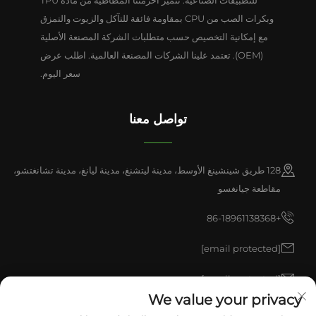
للتطبيقات الصناعية. تتميز أحزمتنا المطاطية من مادة TPU
وبكرات الصب من CPU بمقاومة فائقة للتآكل والزيوت والتمزق
مع إمكانية التخصيص حسب متطلبات الشركة المصنعة الأصلية
(OEM). تعتمد علينا الشركات المصنعة العالمية. اطلب عرض
سعر اليوم.
تواصل معنا
128 طريق شينشينغ الأوسط، مدينة ليتشنغ، مدينة ليانغ، مدينة تشانغتشو،
مقاطعة جيانغسو
+86-18961138368
[email protected]
[email protected]
We value your privacy