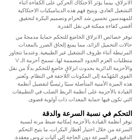
الانزلاق، بينما يؤثر الاحتكاك الحركي على الكفاءة أثناء
التشغيل العادي. ويتيح فهم هذه الديناميكيات الاحتكاكية
للمهندسين تحسين شد الحزام وتصميم البكرة لتحقيق
أقصى كفاءة ممكنة في نقل القدرة.
توفر خصائص الانزلاق الخاضع للتحكم حمايةً مدمجةً من
حالات التحميل الزائد، مما يمنع إلحاق الضرر بالمعدات
المرتبطة أثناء ظروف التشغيل غير الطبيعية. وعندما تتجاوز
متطلبات العزم الحدود المصممة لها، تسمح أحزمة الـ V
والأحزمة الدائرية بحدوث انزلاقٍ خاضعٍ للتحكم بدلًا من نقل
القوى المُهَدِّمة إلى المكونات اللاحقة في النظام. وتُعتبر
هذه الميزة الأمنية المتأصلة سببًا رئيسيًّا لتفضيل أنظمة
القيادة بالأحزمة على أنظمة الربط الصلب في التطبيقات
التي تكون فيها حماية المعدات ذات أولوية قصوى.
التحكم في نسبة السرعة والدقة
توفر أنظمة القيادة بالأحزمة إمكانية ضبط مرنة لنسبة
السرعة من خلال اختيار أقطار البكرات، ما يتيح التحكم
الدقيق في السرعة دون الحاجة إلى آليات تروس معقدة.