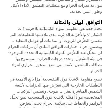
مواءمة قدرات الحزام مع متطلبات التطبيق الأداء الأمثل
وطول عمر الخدمة.
التوافق البيئي والمتانة
تحدد خصائص مقاومة المواد الكيميائية للأحزمة ذات
الشكل V والأحزمة الدائرية مدى ملاءمتها للتطبيقات التي
تتضمن التعرُّض للزيوت أو المذيبات أو عوامل التنظيف.
ويضمن إجراء اختبارات التوافق المادي أن مركبات الحزام
لن تتحلَّل عند التعرُّض للمواد الكيميائية المحددة الموجودة
في بيئة التشغيل. وتحدد درجات الحرارة المسموح بها
نطاقات التشغيل الآمنة التي تمنع التدهور الحراري لمواد
الحزام.
تصبح مقاومة الأشعة فوق البنفسجية أمرًا بالغ الأهمية في
التطبيقات الخارجية التي تتعرّض فيها الحزامات لأشعة
الشمس المباشرة لفترات طويلة. وتتضمن التركيبات
المتخصصة موادًّا مُثبِّتة للأشعة فوق البنفسجية تمنع تحلّل
البوليمر والحفاظ على سلامة الحزام تحت التعرّض