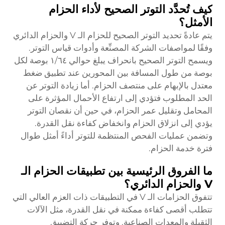
كيف تُحدَّد التوتر الصحيح لأداء الحزام
الأمثل؟
يتم عادةً تحديد التوتر الصحيح للحزام الـ V والحزام الدائري
وفقًا لمواصفات الشركة المصنِّعة وأدوات قياس التوتر.
ويسمح التوتر الصحيح بانحراف يبلغ حوالي ١/٦٤ بوصة لكل
بوصة من طول المسافة بين المحورين عند تطبيق ضغط
معتدل بالإبهام على منتصف الحزام. أما زيادة التوتر عن
الحد المطلوب فتؤدي إلى ارتفاع الأحمال المؤثرة على
المحامل وتقليل عمر الحزام، في حين أن نقصان التوتر
يؤدي إلى انزلاق الحزام وانخفاض كفاءة نقل القدرة.
وتضمن عمليات الفحص المنتظمة للتوتر أداءً أمثل طوال
فترة خدمة الحزام.
ما الفروق الرئيسية بين تطبيقات الحزام الـ
V والحزام الدائري؟
تتفوق الحزامات الـ V في التطبيقات ذات العزم العالي التي
تتطلب أقصى كفاءة ممكنة في نقل القدرة، مثل الآلات
الثقيلة والمعدات الصناعية. وتوفر حركة التضييق