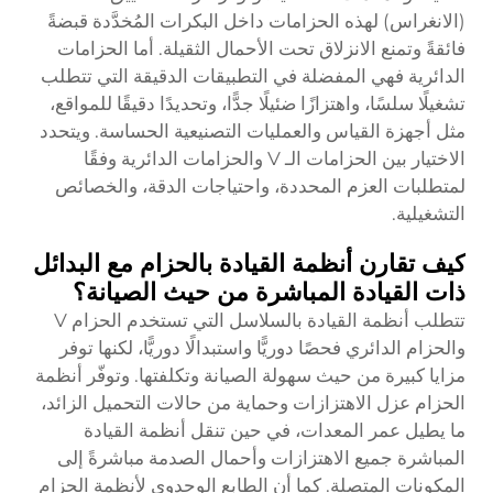
(الانغراس) لهذه الحزامات داخل البكرات المُخدَّدة قبضةً
فائقةً وتمنع الانزلاق تحت الأحمال الثقيلة. أما الحزامات
الدائرية فهي المفضلة في التطبيقات الدقيقة التي تتطلب
تشغيلًا سلسًا، واهتزازًا ضئيلًا جدًّا، وتحديدًا دقيقًا للمواقع،
مثل أجهزة القياس والعمليات التصنيعية الحساسة. ويتحدد
الاختيار بين الحزامات الـ V والحزامات الدائرية وفقًا
لمتطلبات العزم المحددة، واحتياجات الدقة، والخصائص
التشغيلية.
كيف تقارن أنظمة القيادة بالحزام مع البدائل
ذات القيادة المباشرة من حيث الصيانة؟
تتطلب أنظمة القيادة بالسلاسل التي تستخدم الحزام V
والحزام الدائري فحصًا دوريًّا واستبدالًا دوريًّا، لكنها توفر
مزايا كبيرة من حيث سهولة الصيانة وتكلفتها. وتوفّر أنظمة
الحزام عزل الاهتزازات وحماية من حالات التحميل الزائد،
ما يطيل عمر المعدات، في حين تنقل أنظمة القيادة
المباشرة جميع الاهتزازات وأحمال الصدمة مباشرةً إلى
المكونات المتصلة. كما أن الطابع الوحدوي لأنظمة الحزام