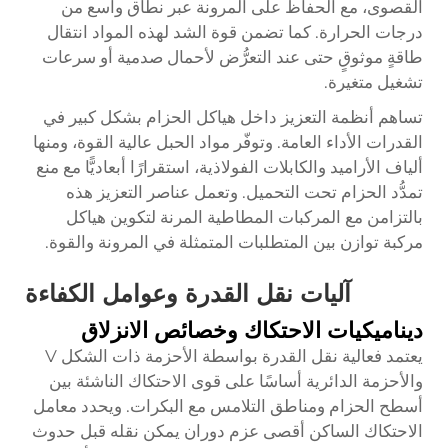
القصوى، مع الحفاظ على المرونة عبر نطاق واسع من
درجات الحرارة. كما تضمن قوة الشد لهذه المواد انتقال
طاقةٍ موثوقٍ حتى عند التعرُّض لأحمال صدمية أو سرعات
تشغيل متغيرة.
تساهم أنظمة التعزيز داخل هياكل الحزام بشكل كبير في
القدرات الأداء العامة. وتوفّر مواد الحبل عالية القوة، ومنها
ألياف الأراميد والكابلات الفولاذية، استقرارًا أبعاديًّا مع منع
تمدُّد الحزام تحت التحميل. وتعمل عناصر التعزيز هذه
بالتزامن مع المركبات المطاطية المرنة لتكوين هياكل
مركبة توازن بين المتطلبات المتمثلة في المرونة والقوة.
آليات نقل القدرة وعوامل الكفاءة
ديناميكيات الاحتكاك وخصائص الانزلاق
يعتمد فعالية نقل القدرة بواسطة الأحزمة ذات الشكل V
والأحزمة الدائرية أساسًا على قوى الاحتكاك الناشئة بين
أسطح الحزام ومناطق التلامس مع البكرات. ويحدد معامل
الاحتكاك الساكن أقصى عزم دوران يمكن نقله قبل حدوث