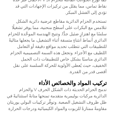
نقاط تماس، مما يقلل من تركيزات الإجهادات التي قد
تؤدي إلى الفشل المبكر.
تستخدم الحزام الدائرية مقاطع عرضية دائرية الشكل
تتلامس مع البكرات على أسطح منحنية، مما يوفر تشغيلًا
سلسًا مع اهتزازٍ ضئيل جدًّا. وتتيح الهندسة الموحَّدة للحزام
الدائري أنماط انثناءٍ متسقة أثناء التشغيل، ما يجعلها مثاليةً
للتطبيقات التي تتطلب تحديد مواقع دقيقة أو التعامل
اللطيف مع الأجزاء. وتجعل هذه السمة التصميمية الحزام
الدائري مناسبًا بشكل خاص للتطبيقات ذات الحمل
الخفيف، حيث يُعطى الأولوية للحركة السلسة على نقل
أقصى قدر من القدرة.
تركيب المواد والخصائص الأداء
تدمج الحزام الحديثة ذات الشكل الحرف V والحزام
الدائرية مركبات بوليمرية متقدمة تمنحها متانةً استثنائيةً في
ظل ظروف التشغيل الصعبة. وتوفِّر تركيبات البولي يوريثان
مقاومةً ممتازةً للزيوت والمواد الكيميائية ودرجات الحرارة