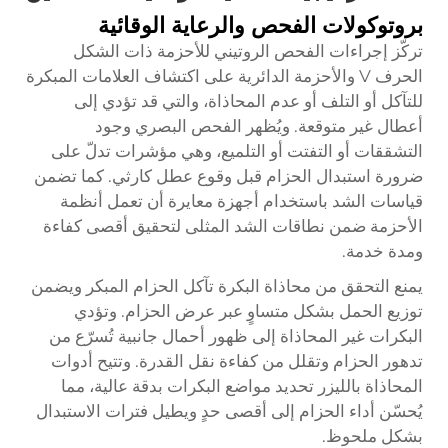
بروتوكولات الفحص والرعاية الوقائية
تركّز إجراءات الفحص الروتيني للأحزمة ذات الشكل
الحرف V والأحزمة الدائرية على اكتشاف العلامات المبكرة
للتآكل أو التلف أو عدم المحاذاة، والتي قد تؤدي إلى
أعطال غير متوقعة. ويُظهر الفحص البصري وجود
التشققات أو التفتت أو التلميع، وهي مؤشرات تدلّ على
ضرورة استبدال الحزام قبل وقوع عطل كارثي. كما تضمن
قياسات الشد باستخدام أجهزة معايرة أن تعمل أنظمة
الأحزمة ضمن نطاقات الشد المثلى لتحقيق أقصى كفاءة
ومدة خدمة.
يمنع التحقق من محاذاة البكرة تآكل الحزام المبكر ويضمن
توزيع الحمل بشكل متساوٍ عبر عرض الحزام. وتؤدي
البكرات غير المحاذاة إلى ظهور أحمال جانبية تُسرّع من
تدهور الحزام وتقلل من كفاءة نقل القدرة. وتتيح أدوات
المحاذاة بالليزر تحديد مواضع البكرات بدقة عالية، مما
يُحسّن أداء الحزام إلى أقصى حدٍ ويطيل فترات الاستبدال
بشكل ملحوظ.