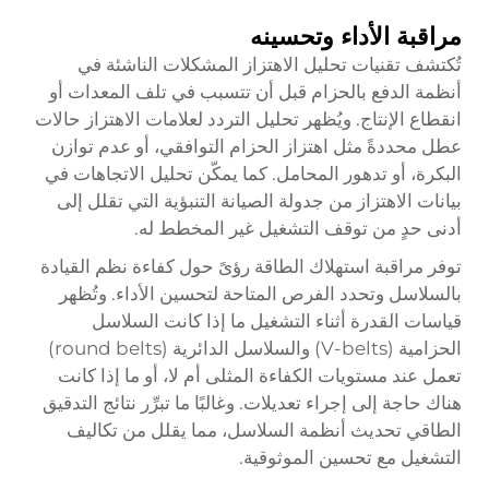
مراقبة الأداء وتحسينه
تُكتشف تقنيات تحليل الاهتزاز المشكلات الناشئة في
أنظمة الدفع بالحزام قبل أن تتسبب في تلف المعدات أو
انقطاع الإنتاج. ويُظهر تحليل التردد لعلامات الاهتزاز حالات
عطل محددةً مثل اهتزاز الحزام التوافقي، أو عدم توازن
البكرة، أو تدهور المحامل. كما يمكّن تحليل الاتجاهات في
بيانات الاهتزاز من جدولة الصيانة التنبؤية التي تقلل إلى
أدنى حدٍ من توقف التشغيل غير المخطط له.
توفر مراقبة استهلاك الطاقة رؤىً حول كفاءة نظم القيادة
بالسلاسل وتحدد الفرص المتاحة لتحسين الأداء. وتُظهر
قياسات القدرة أثناء التشغيل ما إذا كانت السلاسل
الحزامية (V-belts) والسلاسل الدائرية (round belts)
تعمل عند مستويات الكفاءة المثلى أم لا، أو ما إذا كانت
هناك حاجة إلى إجراء تعديلات. وغالبًا ما تبرِّر نتائج التدقيق
الطاقي تحديث أنظمة السلاسل، مما يقلل من تكاليف
التشغيل مع تحسين الموثوقية.