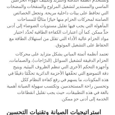
وتستخدم أنظمة التدفئة والتبريد وتكييف الهواء الحزامين
الماسي والمستدير لتشغيل المراوح والمنفخات والمضخات
التي تحافظ على بيئات داخلية مريحة. وتجعل الخصائص
الصامتة لمحركات الحزام منها خيارًا مثاليًّا للمساحات
المأهولة التي يجب فيها تقليل مستويات الضوضاء إلى أدنى
حدٍّ ممكن. كما أن اعتبارات الكفاءة الطاقية تُحدِّد اختيار
مواد الحزام عالية الأداء التي تقلل من استهلاك الطاقة مع
الحفاظ على التشغيل الموثوق.
تعتمد أنظمة أتمتة المباني بشكل متزايد على محركات
الحزام الدقيقة لتشغيل السوائل (الدرّاجات)، والصمامات،
وأجهزة التحكم الأخرى التي تنظم الظروف البيئية. ويتيح
دقة التموضع التي تحقّقها الأحزمة الدائرية تحكّمًا دقيقًا في
هذه المكونات، ما يسهم في رفع كفاءة النظام ككل
وتحسين راحة المستخدمين. وتكتسب سهولة الصيانة أهمية
بالغة في هذه التطبيقات، حيث يجب تقليل انقطاعات
الخدمة إلى أدنى حدٍ ممكن.
استراتيجيات الصيانة وتقنيات التحسين