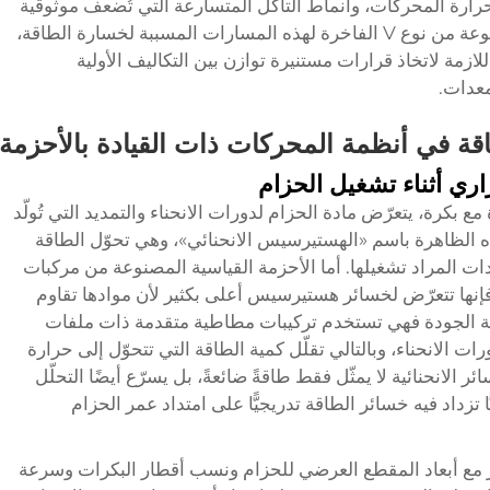
حرارة المحركات، وأنماط التآكل المتسارعة التي تُضعف موثوقية
النظام. وإن فهم كيفية معالجة الأحزمة المصنوعة من نوع V الفاخرة لهذه المسارات المسببة لخسارة الطاقة،
للازمة لاتخاذ قرارات مستنيرة توازن بين التكاليف الأولية
معدات.
قة في أنظمة المحركات ذات القيادة بالأحزمة
اري أثناء تشغيل الحزام
يها حزام V عالي الجودة مع بكرة، يتعرّض مادة الحزام لدورات الانحناء والتمديد التي تُولّد
 هذه الظاهرة باسم «الهستيرسيس الانحنائي»، وهي تحوّل الطاقة
معدات المراد تشغيلها. أما الأحزمة القياسية المصنوعة من مركبات
فإنها تتعرّض لخسائر هستيرسيس أعلى بكثير لأن موادها تقاوم
ء بكفاءة أقل. أما تصاميم أحزمة V عالية الجودة فهي تستخدم تركيبات مطاطية متقدمة ذات ملفات
ورات الانحناء، وبالتالي تقلّل كمية الطاقة التي تتحوّل إلى حرارة
 الانحنائية لا يمثّل فقط طاقةً ضائعةً، بل يسرّع أيضًا التحلّل
ًّا تزداد فيه خسائر الطاقة تدريجيًّا على امتداد عمر الحزام
ر مع أبعاد المقطع العرضي للحزام ونسب أقطار البكرات وسرعة