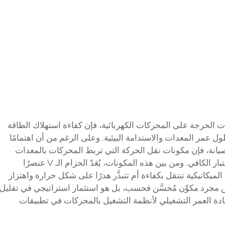
يات الحرجة على المحركات الكهربائية، فإن كفاءة استهلاك الطاقة
وطول عمر المعدات والاستدامة البيئية. وعلى الرغم من أن اهتمامًا
الصيانة، فإن مكونات نقل الحركة التي تربط المحركات بالمعدات
المراد تشغيلها غالبًا ما تُهمَل أو لا تحظى بالاعتبار الكافي. ومن بين هذه المكونات، يُعَدّ الحزام الـ V عنصرًا
الميكانيكية تنتقل بكفاءة أم تتبذَّر هدرًا على شكل حرارة واهتزاز
م الـ V عالي الجودة ليس مجرد مكوِّن مُحسَّن فحسب، بل هو استثمار استراتيجي في تقليل
زيادة العمر التشغيلي لأنظمة التشغيل بالمحركات في تطبيقات