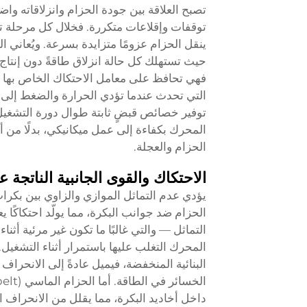
تصبح العلاقة بين جودة الحزام وانزلاقاته و
توقفات وإقلاعات متكررة. فخلال كل مرحلة ت
ينقل الحزام عزومًا متزايدة بسرعة. ويُعاني ا
فهي تحافظ على معامل الاحتكاك الخاص بها 
التي تحدث عندما تؤدي الحرارة والضغط إلى ت
توفير خصائص قبضٍ ثابتة طوال دورة التشغيل،
الحزام والعجلة.
الاحتكاك والقوى الجانبية الناتجة 
يؤدي عدم التماثل الموازي والزاوي بين بكرا
الحزام ضد جوانب البكرة، مما يولّد احتكاكًا ي
التماثل — والتي غالبًا ما تكون غير مرئية أث
المحرك التغلب عليها باستمرار أثناء التشغيل.
البنائية المنخفضة، فيميل عادةً إلى الانحرا
داخل أخاديد البكرة، مما يقلل من الانحراف ال