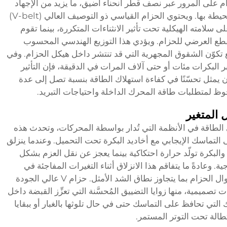
زام على المرور عبر نصف قطر انحناء أضيق، ما يزيد من الإجهاد
الواقع على الحبال الشدّية ومادة المطاط المحيطة بها. ويحتوي الحزام القياسي ذو التوصيف العالي (V-belt)
لامته الهيكلية تحت تأثير الانثناءات المتكررة، بينما تقوم
لمقطع العرضي للحزام. ويؤدي هذا التوزيع الهندسي المحسوب
تكوّن الشقوق المجهرية التي قد تنتشر داخل هيكل الحزام. وفي
 البكرات مئات أو حتى آلاف المرات في الدقيقة، فإن التأثير
ن يمثل تحسّنًا في كفاءة استهلاك الطاقة بنسبة تصل إلى عدة
ظ لمتطلبات طاقة المحرك الداخلة واحتياجات التبريد.
المتغير
 الطاقة في الأنظمة التي تُدار بواسطة المحركات، وتحدث هذه
لتماسك الإيجابي مع أخاديد البكرة تحت التحميل. وعندما ينزلق
والبكرة تولّد حرارة احتكاكية بينما يعجز عن نقل العزم بشكل
ة. وعادةً ما يتفاقم هذا الانزلاق أثناء التغيرات المفاجئة في
ال الحزام بما يتجاوز نطاق الشد الأمثل.
حزام V عالي الجودة
صميمية، منها زوايا التضييق المُحسَّنة التي تعزِّز القبضة داخل
 التي تحافظ على التماسك حتى في حال تلوثها بالغبار أو ببقايا
ستطالة تحت التوتر المستمر.