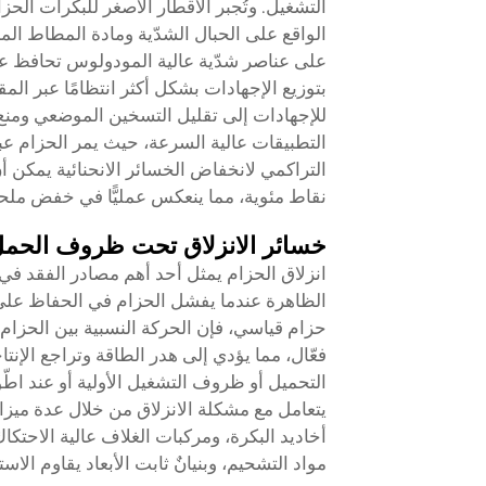
التشغيل. وتُجبر الأقطار الأصغر للبكرات الح
على عناصر شدّية عالية المودولوس تحافظ على س
بتوزيع الإجهادات بشكل أكثر انتظامًا عبر ا
للإجهادات إلى تقليل التسخين الموضعي ومنع 
التطبيقات عالية السرعة، حيث يمر الحزام عبر
التراكمي لانخفاض الخسائر الانحنائية يمكن أ
نقاط مئوية، مما ينعكس عمليًّا في خفض ملحو
خسائر الانزلاق تحت ظروف الحمل 
انزلاق الحزام يمثل أحد أهم مصادر الفقد في
الظاهرة عندما يفشل الحزام في الحفاظ على ا
حزام قياسي، فإن الحركة النسبية بين الحزام 
فعّال، مما يؤدي إلى هدر الطاقة وتراجع الإنتاجي
التحميل أو ظروف التشغيل الأولية أو عند اطّو
يتعامل مع مشكلة الانزلاق من خلال عدة ميزات ت
أخاديد البكرة، ومركبات الغلاف عالية الاحتكاك
مواد التشحيم، وبنيانٌ ثابت الأبعاد يقاوم الا