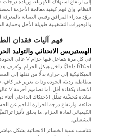
إلى ارتفاع استهلاك الكهرباء، وزيادة درجات 
يزوّد مدراء المرافق وفنيي الصيانة بالمعرفة ا
والوفورات التشغيلية طويلة الأجل وحماية ال
فهم آليات فقدان الطا
الهستيريس الانحنائي والتوليد الحر
في كل مرة يتفاعل ف
احتكاكًا داخليًّا داخل هيكل الحزام. وتُعرف
الميكانيكية إلى حرارة بدلًا من نقلها إلى ال
مطاطية رديئة الجودة وذات تعزيز غير كافٍ، 
الانحنا
صلادة مُحسَّنة تقلّل الاحتكاك الداخلي أثناء د
ضائعة. وارتفاع درجة الحرارة الناجم عن الخسائر
الكيميائي لمادة الحزام، ما يخلق تأثيرًا تراكمي
التشغيلي.
تتناسب نسبة الخسائر الانحنائية بشكل مباش