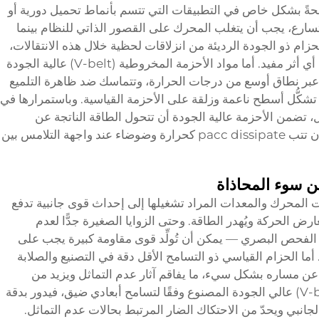
اضحةً بشكل خاص في التطبيقات التي تتسم بأنماط تحميل دورية أو
سارع، يجب أن يتغلب المحرك على القصور الذاتي للنظام بينما
لحزام ذو الجودة الرديئة من انزلاقات لحظية خلال هذه الانتقالات،
حيث تستهلك كل حالة انزلاق طاقةً دون إنتاج أي أثر مفيد. أما مواد الأحزمة المخروطية (V-belt) عالية الجودة
عبر نطاق أوسع من درجات الحرارة، وتتماسك ضد ظاهرة التلميع
شكُّل أسطح ناعمة وزلقة على الأحزمة القياسية. وباستمرارها في
 تضمن الأحزمة عالية الجودة أن تتحول الطاقة الناتجة عن
المحرك بكفاءة إلى عمل ميكانيكي، بدلًا من أن تتب расс dissipate كحرارة وضوضاء عند واجهة التلامس بين
عن سوء المحاذاة
ت المحرك والمعدات المراد تشغيلها إلى إحداث قوى جانبية تدفع
عارض الحركة ويُهدر الطاقة. وحتى الزوايا الصغيرة جدًّا لعدم
ناء الفحص البصري — يمكن أن تُولِّد قوى مقاومة كبيرة يجب على
 أما الحزام القياسي ذو التسامح الأقل دقة في التصنيع والصلابة
ف عن مساره بشكل سيء، ما يفاقم آثار عدم التماثل ويزيد من
الخسائر في الطاقة. أما الحزام الماسي (V-belt) عالي الجودة المصنوع وفقًا لتسامح أبعادي ضيق، فيدور بدقة
جانبي ويحدّ من الاحتكاك الضار المرتبط بحالات عدم التماثل.