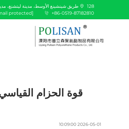
128 طريق شينشينغ الأوسط، مدينة ليتشنغ، مدينة ليانغ، مدينة تشانغتشو، مقاطعة جيانغسو
mail protected]
+86-0519-87182810
2026-05-01 10:09:00