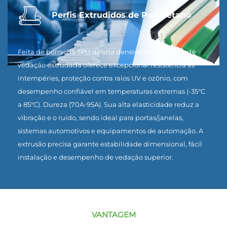
Perfis Extrudidos de Poliuretano
Feita de borracha TPU de alta densidade, esta faixa de
vedação extrudada oferece excepcional resistência às
intempéries, proteção contra raios UV e ozônio, com
desempenho confiável em temperaturas extremas (-35°C
a 85°C). Dureza (70A-95A). Sua alta elasticidade reduz a
vibração e o ruído, sendo ideal para portas/janelas,
sistemas automotivos e equipamentos de automação. A
extrusão precisa garante estabilidade dimensional, fácil
instalação e desempenho de vedação superior.
VANTAGEM