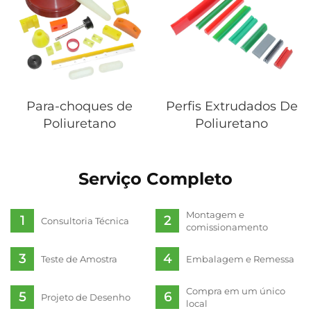
Para-choques de
Perfis Extrudados De
Poliuretano
Poliuretano
Serviço Completo
Montagem e
Consultoria Técnica
comissionamento
Teste de Amostra
Embalagem e Remessa
Compra em um único
Projeto de Desenho
local