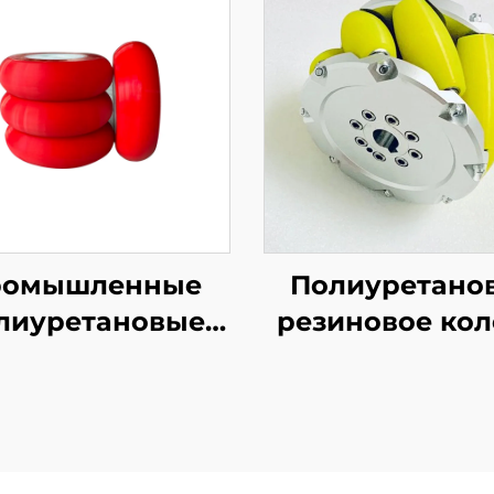
ромышленные
Полиуретано
лиуретановые
резиновое кол
резиновые
всенаправлен
покрытые
ролики,
онвейерные/
фрезерованн
рикционные
шведские колес