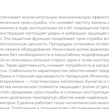
колеса с
полиуретана 
поддержкой
автоматизиров
OEM/ODM,
транспортн
спечивает исключительную экономическую эффекти
личенный срок службы, что снижает частоту замены 
осостойкие 70A-
средств (AGV)
номию в ходе эксплуатации за счёт сокращения про
65D
конструкция поглощает удары и вибрации, защищая
 Эта защитная функция продлевает срок службы вс
олгосрочную ценность. Процедуры установки оста
и замене оборудования. Резиновый ролик диаметро
ния без необходимости в масштабных модификаци
ой из ключевых сильных сторон: одна и та же констр
х. Такая адаптивность снижает потребность в запа
ы. Стабильность характеристик обеспечивает пред
 брака и повышая однородность продукции. Резинов
териалами — пластмассами, металлами, бумагой и 
ойства химической стойкости защищают ролик от де
ей, продлевая срок службы в сложных эксплуатацио
оком диапазоне температур, обеспечивая надёжную 
етром 3 дюйма работает тише металлических анало
аний. Требования к техническому обслуживанию ми