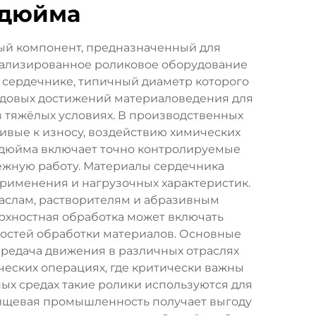
 дюйма
ый компонент, предназначенный для
иализированное роликовое оборудование
 сердечнике, типичный диаметр которого
едовых достижений материаловедения для
 тяжёлых условиях. В производственных
вые к износу, воздействию химических
3 дюйма включает точно контролируемые
дёжную работу. Материалы сердечника
рименения и нагрузочных характеристик.
аслам, растворителям и абразивным
рхностная обработка может включать
остей обработки материалов. Основные
ередача движения в различных отраслях
еских операциях, где критически важны
х средах такие ролики используются для
Пищевая промышленность получает выгоду