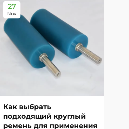
27
2
Nov
No
Как выбрать
Ка
подходящий круглый
пр
ремень для применения
по