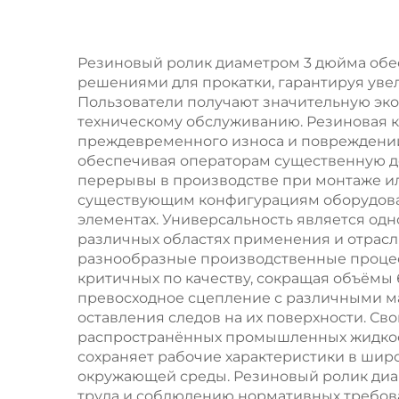
стальных труб и
круглого прутка,
износостойкий
Резиновый ролик диаметром 3 дюйма обе
решениями для прокатки, гарантируя уве
изн
Пользователи получают значительную эко
техническому обслуживанию. Резиновая 
преждевременного износа и повреждений.
обеспечивая операторам существенную д
перерывы в производстве при монтаже ил
существующим конфигурациям оборудова
элементах. Универсальность является одн
различных областях применения и отрасля
разнообразные производственные процесс
критичных по качеству, сокращая объёмы
превосходное сцепление с различными ма
оставления следов на их поверхности. Св
распространённых промышленных жидкост
сохраняет рабочие характеристики в шир
окружающей среды. Резиновый ролик диам
труда и соблюдению нормативных требов