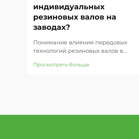
индивидуальных
резиновых валов на
заводах?
Понимание влияния передовых
технологий резиновых валов в
современном производстве.
Просмотреть больше
Производственное совершенство
во многом зависит от качества и
точности компонентов
оборудования. Среди этих
ключевых элементов особое место
занимают индивидуальные
резиновые валы, которые стали ...