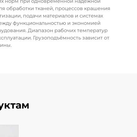
ких норм при одновременной надёжной
я обработки тканей, процессов крашения
тизации, подачи материалов и системах
между функциональностью и экономией
рудования. Диапазон рабочих температур
ксплуатации. Грузоподъёмность зависит от
зины.
уктам