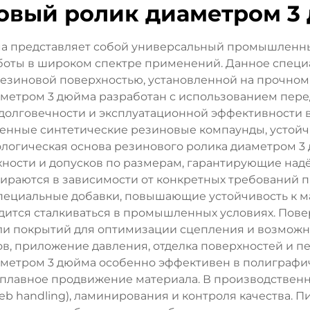
овый ролик диаметром 3
а представляет собой универсальный промышленн
боты в широком спектре применений. Данное спец
зиновой поверхностью, установленной на прочном
иаметром 3 дюйма разработан с использованием пер
долговечности и эксплуатационной эффективности в
енные синтетические резиновые компаунды, устойчи
ологическая основа резинового ролика диаметром 
хности и допусков по размерам, гарантирующие на
бираются в зависимости от конкретных требований п
специальные добавки, повышающие устойчивость к м
одится сталкиваться в промышленных условиях. Пове
ли покрытий для оптимизации сцепления и возможн
, приложение давления, отделка поверхностей и п
етром 3 дюйма особенно эффективен в полиграфич
плавное продвижение материала. В производственны
b handling), ламинирования и контроля качества. 