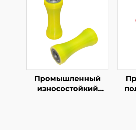
Промышленный
П
износостойкий
по
конический ролик
PU V-образной
формы,
к
транспортировка
ф