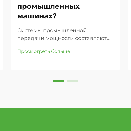
промышленных
машинах?
Системы промышленной
передачи мощности составляют
основу современных
Просмотреть больше
производственных операций, где
эффективность и надежность
напрямую влияют на результаты
производства. Среди различных
доступных сегодня компонентов
передачи круглые ремни
выделились как...