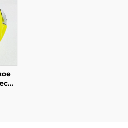
вое
есо,
ные
ые
а из