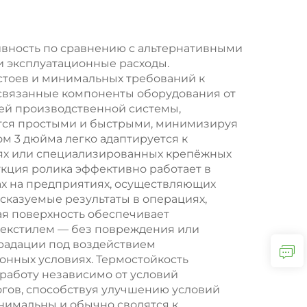
для
анных
ых
вность по сравнению с альтернативными
и эксплуатационные расходы.
, PU
стоев и минимальных требований к
 связанные компоненты оборудования от
ей производственной системы,
ются простыми и быстрыми, минимизируя
м 3 дюйма легко адаптируется к
ях или специализированных крепёжных
укция ролика эффективно работает в
сах на предприятиях, осуществляющих
сказуемые результаты в операциях,
ая поверхность обеспечивает
текстилем — без повреждения или
градации под воздействием
нных условиях. Термостойкость
работу независимо от условий
гов, способствуя улучшению условий
нимальны и обычно сводятся к