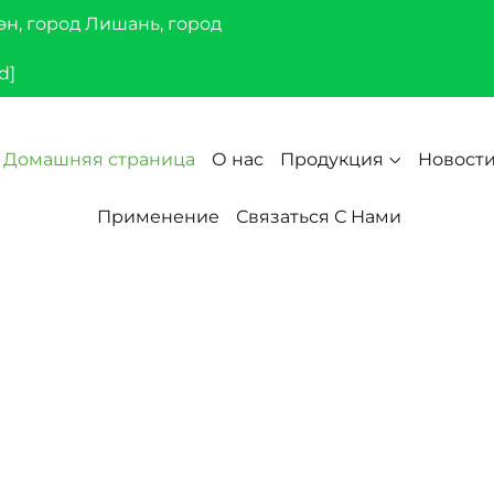
эн, город Лишань, город
d]
Домашняя страница
О нас
Продукция
Новост
Применение
Связаться С Нами