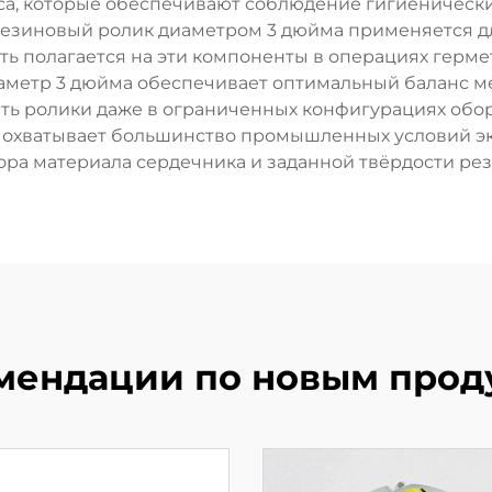
сса, которые обеспечивают соблюдение гигиеничес
резиновый ролик диаметром 3 дюйма применяется дл
ь полагается на эти компоненты в операциях герме
аметр 3 дюйма обеспечивает оптимальный баланс 
вать ролики даже в ограниченных конфигурациях обо
что охватывает большинство промышленных условий э
ра материала сердечника и заданной твёрдости ре
мендации по новым прод