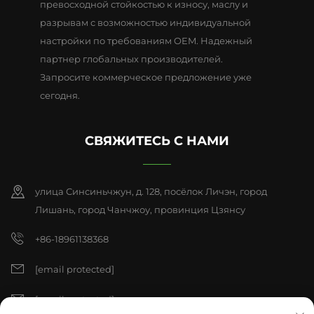
превосходной стойкостью к износу, маслу и
разрывам с возможностью индивидуальной
настройки по требованиям OEM. Надежный
партнер глобальных производителей.
Запросите коммерческое предложение уже
сегодня.
СВЯЖИТЕСЬ С НАМИ
улица Синсиньчжун, д. 128, посёлок Личэн, город
Лишань, город Чанчжоу, провинция Цзянсу
+86-18961138368
[email protected]
[email protected]