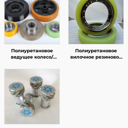
Полиуретановое
Полиуретановое
ведущее колесо/
вилочное резиновое
фрикционное колесо/
колесо, agv, тяжелые
тяговое колесо/
ходовые колеса,
измерительное
устойчивые к
колесо
давлению,
износостойкие, с
высокой упругостью