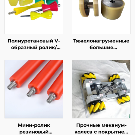
Полиуретановый V-
Тяжелонагруженные
образный ролик/
большие
ролик конвейера с
полиуретановые
ремнем для шкива
резиновые колеса,
поворотные опоры
для промышленного
оборудования,
возможна
индивидуальная
обработка резкой
Мини-ролик
Прочные меканум-
резиновый
колеса с покрытием