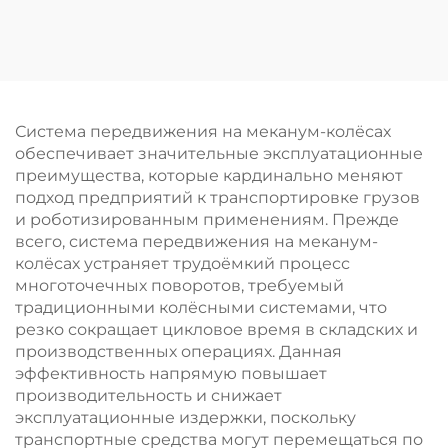
диаметром 5–50 мм,
из полиуретана,
маленький ролик для
устойчивые к
принтера/конвейера
истиранию, для
всенаправленного
перемещения, на
заказ
Система передвижения на меканум-колёсах
обеспечивает значительные эксплуатационные
преимущества, которые кардинально меняют
подход предприятий к транспортировке грузов
и роботизированным применениям. Прежде
всего, система передвижения на меканум-
колёсах устраняет трудоёмкий процесс
многоточечных поворотов, требуемый
традиционными колёсными системами, что
резко сокращает цикловое время в складских и
производственных операциях. Данная
эффективность напрямую повышает
производительность и снижает
эксплуатационные издержки, поскольку
транспортные средства могут перемещаться по