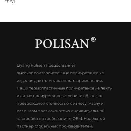
сред.
Liyang Pulisen предоставляет
высокопроизводительные полиуретановые
изделия для промышленного применения.
Наши термопластичные полиуретановые ленты
и литые полиуретановые ролики обладают
превосходной стойкостью к износу, маслу и
разрывам с возможностью индивидуальной
настройки по требованиям OEM. Надежный
партнер глобальных производителей.