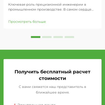
Ключевая роль прецизионной инженерии в
промышленном производстве. В самом сердце
каждого производственного предприятия
находится сложная сеть механизмов, работающих
Просмотреть больше
в полной синхронизации. Среди этих критически
важных компонентов резиновые валы выступают
в роли тихих ...,
Получить бесплатный расчет
стоимости
С вами свяжется наш представитель в
ближайшее время.