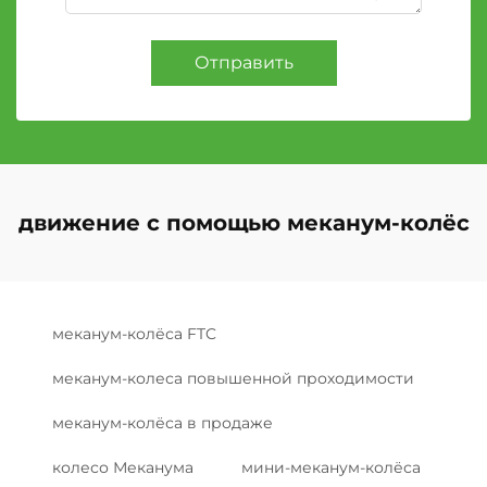
Отправить
движение с помощью меканум-колёс
меканум-колёса FTC
меканум-колеса повышенной проходимости
меканум-колёса в продаже
колесо Меканума
мини-меканум-колёса