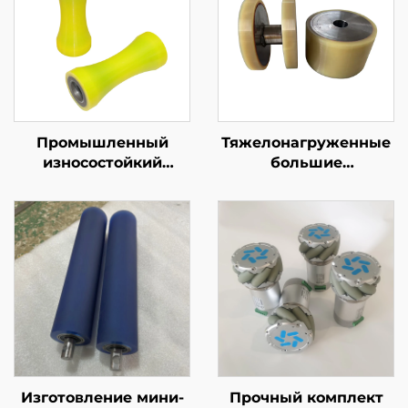
Промышленный
Тяжелонагруженные
износостойкий
большие
конический ролик PU
полиуретановые
V-образной формы,
резиновые колеса,
транспортировка
поворотные опоры
стальных труб и
для промышленного
круглого прутка,
оборудования,
износостойкий
возможна
индивидуальная
обработка резкой
Изготовление мини-
Прочный комплект