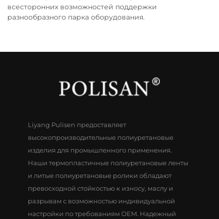
всесторонних возможностей поддержки
разнообразного парка оборудования.
Liyang Pulisen предоставляет
высокопроизводительные полиуретановые
изделия для промышленного применения.
Наши термопластичные полиуретановые ленты
и литые полиуретановые ролики обладают
превосходной стойкостью к износу, маслу и
разрывам с возможностью индивидуальной
настройки по требованиям OEM. Надежный