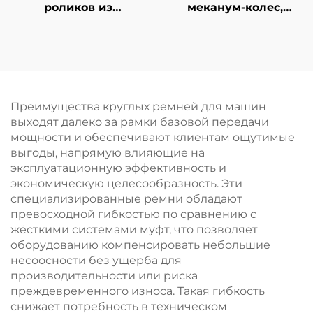
роликов из
меканум-колес,
полиуретана на
устойчивое к
заказ, прецизионные
истиранию,
направляющие
всенаправленное
ролики для
полиуретановое
принтеров и
резиновое колесо,
конвейеров,
индивидуальное
Преимущества круглых ремней для машин
различной твердости
обслуживание
выходят далеко за рамки базовой передачи
и цветов,
мощности и обеспечивают клиентам ощутимые
качественный
выгоды, напрямую влияющие на
резиновый ролик
эксплуатационную эффективность и
экономическую целесообразность. Эти
специализированные ремни обладают
превосходной гибкостью по сравнению с
жёсткими системами муфт, что позволяет
оборудованию компенсировать небольшие
несоосности без ущерба для
производительности или риска
преждевременного износа. Такая гибкость
снижает потребность в техническом