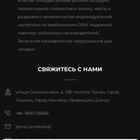
и литые полиуретановые ролики обладают
превосходной стойкостью к износу, маслу и
разрывам с возможностью индивидуальной
настройки по требованиям OEM. Надежный
партнер глобальных производителей.
Запросите коммерческое предложение уже
сегодня.
СВЯЖИТЕСЬ С НАМИ
улица Синсиньчжун, д. 128, посёлок Личэн, город
Лишань, город Чанчжоу, провинция Цзянсу
+86-18961138368
[email protected]
[email protected]