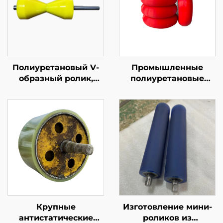
Полиуретановый V-
Промышленные
образный ролик,
полиуретановые
транспортировочный
резиновые покрытые
ролик для сборочной
конвейерные/
линии
фрикционные колеса
с поддержкой
OEM/ODM,
износостойкие 70A-
65D
Крупные
Изготовление мини-
антистатические
роликов из