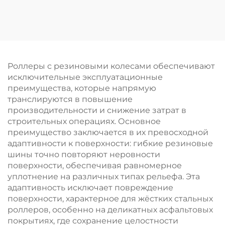
полиуретановые
полиуретана на
резиновые ролики
заказ, прецизионные
для логистических и
направляющие
маркировочных
ролики для
машин, ролики из
принтеров и
полиуретановой
конвейеров,
Роллеры с резиновыми колесами обеспечивают
резины
различной твердости
исключительные эксплуатационные
и цветов,
преимущества, которые напрямую
качественный
транслируются в повышение
резиновый ролик
производительности и снижение затрат в
строительных операциях. Основное
преимущество заключается в их превосходной
адаптивности к поверхности: гибкие резиновые
шины точно повторяют неровности
поверхности, обеспечивая равномерное
уплотнение на различных типах рельефа. Эта
адаптивность исключает повреждение
поверхности, характерное для жёстких стальных
роллеров, особенно на деликатных асфальтовых
покрытиях, где сохранение целостности