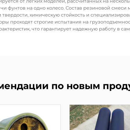
руется от легких моделей, рассчитанных на нескольк
чи фунтов на одно колесо. Состав резиновой смеси
и твердости, химическую стойкость и специализиро
ры проходят строгие испытания на грузоподъемность
актеристик, что гарантирует надежную работу в са
мендации по новым прод