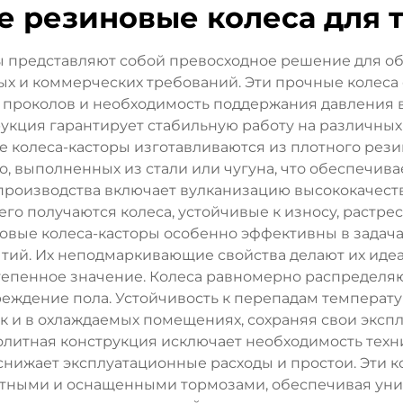
е резиновые колеса для 
 представляют собой превосходное решение для о
 и коммерческих требований. Эти прочные колеса с
 проколов и необходимость поддержания давления в
рукция гарантирует стабильную работу на различных
е колеса-касторы изготавливаются из плотного рези
о, выполненных из стали или чугуна, что обеспечи
 производства включает вулканизацию высококачеств
чего получаются колеса, устойчивые к износу, растр
вые колеса-касторы особенно эффективны в задача
тий. Их неподмаркивающие свойства делают их иде
епенное значение. Колеса равномерно распределяю
еждение пола. Устойчивость к перепадам температ
ак и в охлаждаемых помещениях, сохраняя свои экс
литная конструкция исключает необходимость техн
 снижает эксплуатационные расходы и простои. Эти 
тными и оснащенными тормозами, обеспечивая унив