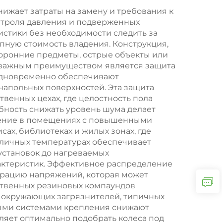
,
транспортных
ижает затраты на замену и требования к
нтроля давления и подверженных
средств (AGV), PU
стики без необходимости следить за
етов,
пную стоимость владения. Конструкция,
торонние предметы, острые объекты или
ый
м важным преимуществом является защита
лик
одновременно обеспечивают
апольных поверхностей. Эта защита
венных цехах, где целостность пола
бность снижать уровень шума делает
знение в помещениях с повышенными
ах, библиотеках и жилых зонах, где
зличных температурах обеспечивает
установок до нагреваемых
актеристик. Эффективное распределение
трацию напряжений, которая может
ественных резиновых компаундов
 окружающих загрязнителей, типичных
ными системами крепления снижают
ляет оптимально подобрать колеса под