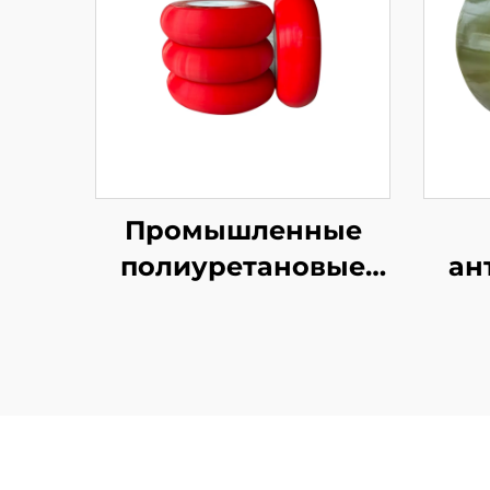
Промышленные
полиуретановые
ан
резиновые
по
покрытые
рез
конвейерные/
для
фрикционные
и 
колеса с
маш
поддержкой
по