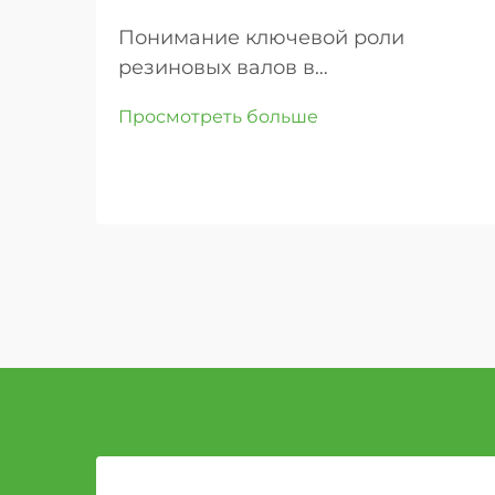
Понимание ключевой роли
резиновых валов в
промышленных конвейерных
Просмотреть больше
системах. В современных
промышленных условиях
эффективность и надежность
конвейерных систем в
значительной степени зависят от
их компонентов, причем
резиновые валы являются одними
из наиболее важных элементов ...