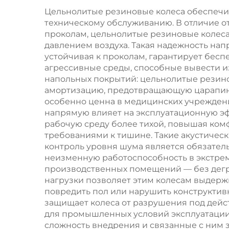
OEM/ODM,
Цельнолитые резиновые колеса обеспечив
техническому обслуживанию. В отличие о
износостойкие 70A-
проколам, цельнолитые резиновые колеса
65D
давлением воздуха. Такая надежность нап
устойчивая к проколам, гарантирует бесп
агрессивные среды, способные вывести 
напольных покрытий: цельнолитые резин
амортизацию, предотвращающую царапины
особенно ценна в медицинских учреждения
напрямую влияет на эксплуатационную эф
рабочую среду более тихой, повышая ко
требованиями к тишине. Такие акустическ
контроль уровня шума является обязател
неизменную работоспособность в экстрем
производственных помещений — без дегра
нагрузки позволяет этим колесам выдер
повредить пол или нарушить конструктив
защищает колеса от разрушения под дей
для промышленных условий эксплуатации.
сложность внедрения и связанные с ним 