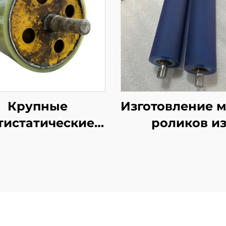
Крупные
Изготовление 
тистатические
роликов и
лиуретановые
полиуретана
иновые ролики
заказ,
 логистических
прецизионн
маркировочных
направляющ
ин, ролики из
ролики дл
лиуретановой
принтеров 