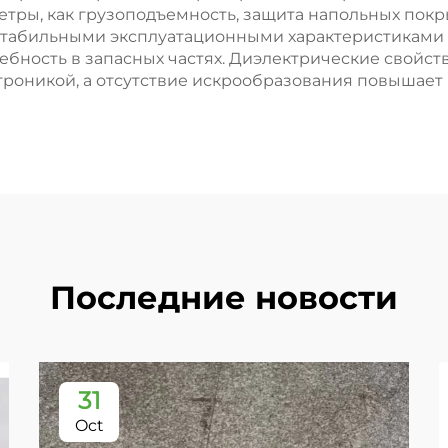
етры, как грузоподъемность, защита напольных пок
 стабильными эксплуатационными характеристиками
ебность в запасных частях. Диэлектрические свойс
троникой, а отсутствие искрообразования повышает
Последние новости
31
Oct