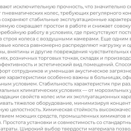
резины
конвейеров
ают исключительную прочность, что значительно сн
т пневматических колес, требующих регулярного ко
различной
 сохраняют стабильные эксплуатационные характери
твердости и цв
рямую сокращает простои в работе и снижает совоку
еребойную работу в условиях, где присутствуют пос
качественн
из строя колеса с воздушными камерами. Еще одни
резиновый ро
овые колеса равномерно распределяют нагрузку и 
, вмятины и другие повреждения чувствительных н
х, розничных торговых точках, складах и производст
фективность и эстетический вид помещений. Спосо
мфорт сотрудников и уменьшая акустическое загря
ие характеристики особенно важны в больницах, офис
ьным условием. Стабильность характеристик при ра
альных климатических условиях — от морозильных 
дации свойств колес или их эксплуатационных хар
живать тяжелое оборудование, минимизируя концен
ную целостность. Химическая стойкость высококач
ствием моющих средств, промышленных химикатов и
 Простота установки и совместимость со стандарт
затраты. Широкий выбор твердости материала позво