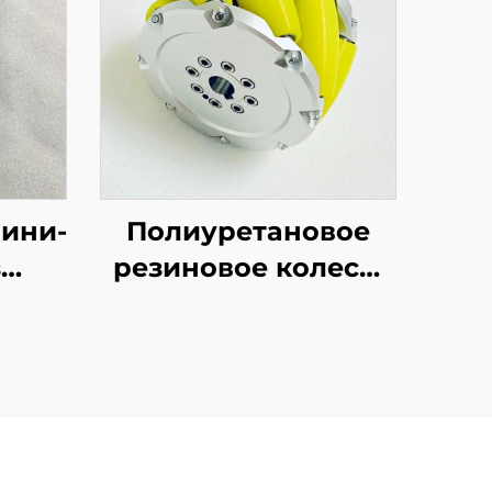
мини-
Полиуретановое
з
резиновое колесо,
 на
всенаправленные
ролики,
ые
фрезерованные
ие
шведские колеса из
я
полиуретана для
и
автоматизированных