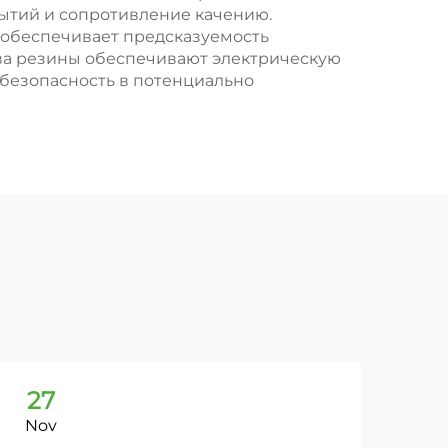
рытий и сопротивление качению.
 обеспечивает предсказуемость
тва резины обеспечивают электрическую
 безопасность в потенциально
27
2
Nov
No