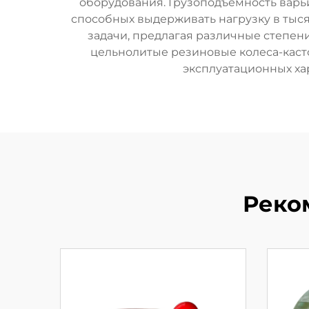
оборудования. Грузоподъемность варьи
способных выдерживать нагрузку в тыся
задачи, предлагая различные степен
цельнолитые резиновые колеса-касто
эксплуатационных хар
Реко