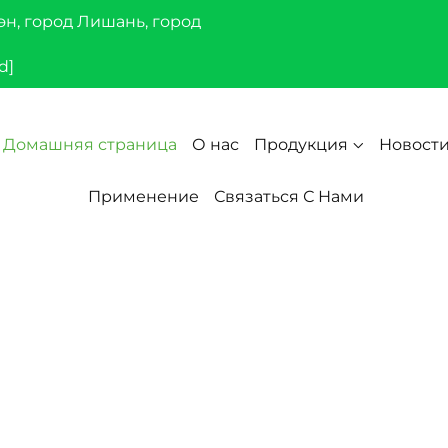
эн, город Лишань, город
d]
Домашняя страница
О нас
Продукция
Новост
Применение
Связаться С Нами