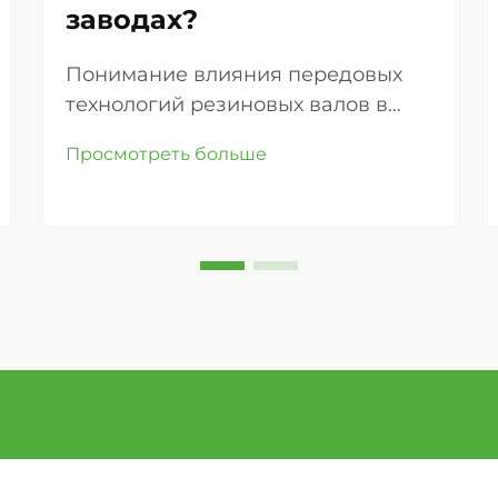
заводах?
Понимание влияния передовых
технологий резиновых валов в
современном производстве.
Просмотреть больше
Производственное совершенство
во многом зависит от качества и
точности компонентов
оборудования. Среди этих
ключевых элементов особое место
занимают индивидуальные
резиновые валы, которые стали ...