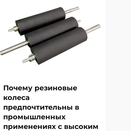
Почему резиновые
Ка
колеса
по
предпочтительны в
ре
промышленных
пр
применениях с высоким
те