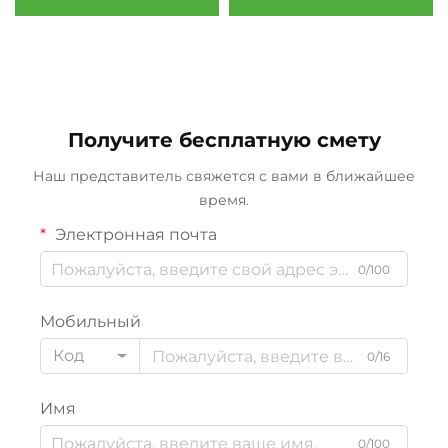
ходовые колеса,
ролик для принтера/
устойчивые к
конвейера
давлению,
износостойкие, с
высокой упругостью
Получите бесплатную смету
Наш представитель свяжется с вами в ближайшее
время.
Электронная почта
0/100
Мобильный
Код
0/16
Имя
0/100