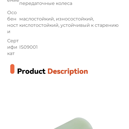
ение
передаточные колеса
Осо
бен
маслостойкий, износостойкий,
ност
кислотостойкий, устойчивый к старению
и
Серт
ифи
IS09001
кат