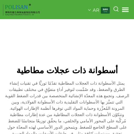
AR
أسطوانة ذات عجلات مطاطية
يمثل الأسطوانة ذات العجلات المطاطية تقدّمًا ثوريًّا في تقنيات إنشاء
الطرق والضغط، وقد صُمِّمت لتوفير أداءٍ متفوِّقٍ في مختلف تطبيقات
الرصف. وتجمع هذه المعدّة الإنشائية المتخصصة بين قدرات الضغط القوية
التي تتميَّز بها الأسطوانات التقليدية ذات الأسطوانة الفولاذية، وبين
المرونة المُعزَّزة وحماية المواد التي توفرها أنظمة الإطارات الهوائية.
وتتكوّن الأسطوانة ذات العجلات المطاطية من عدة إطارات مطاطية
مُركَّبة على المحور الأمامي والخلفي، ما يحقِّق توزيعًا متجانسًا للضغط
على السطح الخاضع للضغط. ويتمحور الدور الأساسي لهذه المعدّة حول
تحقيق مستويات كثافة مثلى في طبقات الأسفلت والمواد الحبيبية