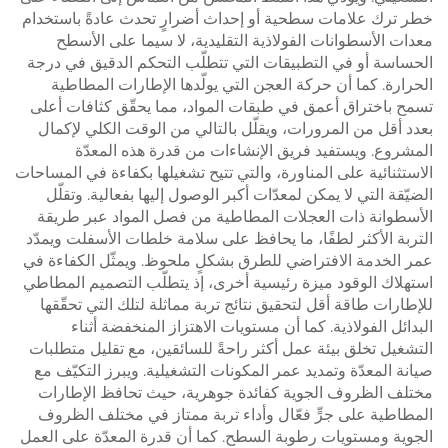
خطر ترك علامات سطحية أو إحداث أضرارٍ تحدث عادةً باستخدام
معدات الأسطوانات الفولاذية التقليدية، لا سيما على الأسطح
الحساسة أو في التطبيقات التي تتطلّب التحكم الدقيق في درجة
الحرارة. كما أن حركة العجن التي يولّدها الإطارات المطاطية
تسمح باختراق أعمق في طبقات المواد، مما يحقّق كثافات أعلى
بعدد أقل من المرورات، ويقلّل بالتالي من الوقت الكلي لإكمال
المشروع. ويستفيد فريق الإنشاءات من قدرة هذه المعدّة
الاستثنائية على المناورة، والتي تتيح تشغيلها بكفاءة في المساحات
الضيّقة التي لا يمكن لمعدّات أكبر الوصول إليها بفعالية. وتقلّل
الأسطوانة ذات العجلات المطاطية من فصل المواد عبر طريقة
التربة الأكثر لطفًا، ما يحافظ على سلامة خلطات الأسفلت ويمدّد
عمر الخدمة الافتراضي للطرق بشكلٍ ملحوظ. ويمثّل الكفاءة في
استهلاك الوقود ميزة رئيسية أخرى، إذ يتطلّب التصميم المطاطي
للإطارات طاقة أقل لتحقيق نتائج تربة مماثلة لتلك التي تحقّقها
البدائل الفولاذية. كما أن مستويات الاهتزاز المنخفضة أثناء
التشغيل تخلق بيئة عمل أكثر راحةً للسائقين، مع تقليل متطلبات
صيانة المعدّة وتمديد عمر المكونات التشغيلية. ويبرز التكيّف مع
مختلف الظروف الجوية كفائدة جوهرية، حيث تحافظ الإطارات
المطاطية على جرٍّ فعّال وأداء تربة ممتاز في مختلف الظروف
الجوية ومستويات رطوبة السطح. كما أن قدرة المعدّة على العمل