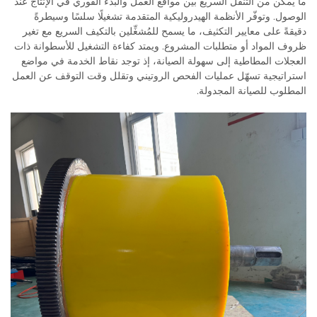
ما يمكّن من التنقّل السريع بين مواقع العمل والبدء الفوري في الإنتاج عند
الوصول. وتوفّر الأنظمة الهيدروليكية المتقدمة تشغيلًا سلسًا وسيطرةً
دقيقةً على معايير التكثيف، ما يسمح للمُشغِّلين بالتكيف السريع مع تغير
ظروف المواد أو متطلبات المشروع. ويمتد كفاءة التشغيل للأسطوانة ذات
العجلات المطاطية إلى سهولة الصيانة، إذ توجد نقاط الخدمة في مواضع
استراتيجية تسهّل عمليات الفحص الروتيني وتقلل وقت التوقف عن العمل
المطلوب للصيانة المجدولة.