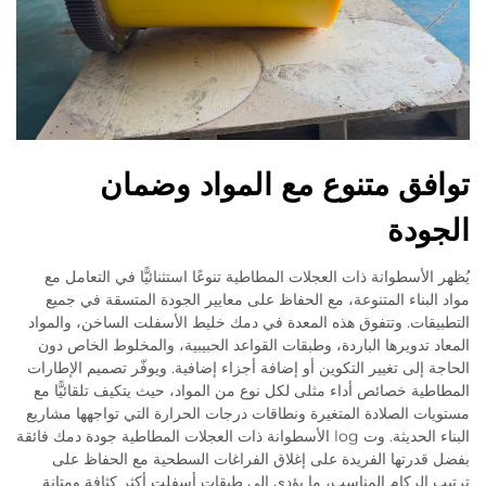
توافق متنوع مع المواد وضمان
الجودة
يُظهر الأسطوانة ذات العجلات المطاطية تنوعًا استثنائيًّا في التعامل مع
مواد البناء المتنوعة، مع الحفاظ على معايير الجودة المتسقة في جميع
التطبيقات. وتتفوق هذه المعدة في دمك خليط الأسفلت الساخن، والمواد
المعاد تدويرها الباردة، وطبقات القواعد الحبيبية، والمخلوط الخاص دون
الحاجة إلى تغيير التكوين أو إضافة أجزاء إضافية. ويوفّر تصميم الإطارات
المطاطية خصائص أداء مثلى لكل نوع من المواد، حيث يتكيف تلقائيًّا مع
مستويات الصلادة المتغيرة ونطاقات درجات الحرارة التي تواجهها مشاريع
البناء الحديثة. وت log الأسطوانة ذات العجلات المطاطية جودة دمك فائقة
بفضل قدرتها الفريدة على إغلاق الفراغات السطحية مع الحفاظ على
ترتيب الركام المناسب، ما يؤدي إلى طبقات أسفلت أكثر كثافة ومتانة