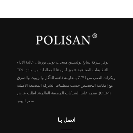
توفر شركة لييانغ بوليسين منتجات بولي يوريثان عالية الأداء
للتطبيقات الصناعية. تتميز أحزمتنا المطاطية من مادة TPU
وبكرات الصب من CPU بمقاومة فائقة للتآكل والزيوت والتمزق
مع إمكانية التخصيص حسب متطلبات الشركة المصنعة الأصلية
(OEM). تعتمد علينا الشركات المصنعة العالمية. اطلب عرض
سعر اليوم.
اتصل بنا