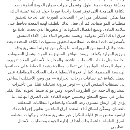
محسَّنة ومدة خدمة أطول. وتشمل ميزات ضمان الجودة أنظمة رصد
الكثافة المدمجة التي توفر تغذيةً راجعةً فوريةً حول فعالية عملية الدك،
مما يمكن المشغلين من إجراء التعديلات الفورية عند الحاجة لتحقيق
متطلبات المواصفات. كما أن فعل الدك اللطيف لهذه المعدة يحافظ على
سلامة المادة، ويمنع انفصال المكونات أو تدهورها الذي يحدث عادةً مع
طرق الدك الأكثر عدوانية. ويعتمد محترفو البناء على الأداء المتسق
للأسطوانة ذات العجلات المطاطية لتحقيق مستويات الكثافة المحددة بعدد
محدد وقابل للتنبؤ من المرورات، ما يمكّن من جدولة المشاريع بدقة
وتوزيع الموارد بكفاءة. ويمتد التوافق المتنوع مع المواد ليشمل التطبيقات
الخاصة مثل طبقات الأسفلت النافذة، والمخلوط الأسفلتي المعاد تدويره،
والمواد المعدلة بالبوليمر التي تتطلب معالجة دقيقة للحفاظ على خصائصها
الهندسية المصممة. كما أن قدرة الأسطوانة ذات العجلات المطاطية على
العمل بكفاءة عبر نطاقات درجات الحرارة — من وضع الأسفلت الساخن
إلى تطبيقات الطقس البارد — توفر مرونة تشغيلية تقلل من تأخيرات
المشاريع الناجمة عن الظروف الجوية. ومن فوائد ضبط الجودة أيضًا: تقليل
التباين في نسيج السطح وتحسين جودة القيادة على الطرق النهائية، ما
يؤدي إلى ارتفاع مستوى رضا العملاء وانخفاض المطالبات المتعلقة
بالضمان. وتمكّن اتساق أداء المعدة فرق البناء من تطوير إجراءات دك
قياسية تضمن نتائج قابلة للتكرار عبر مشاريع متعددة وتركيبات مختلفة
للفرق العاملة، داعمةً بذلك أهداف إدارة الجودة ومتطلبات الامتثال
التنظيمي.