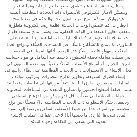
ومختلف قواعد البناء عبر تطبيق ضغطٍ خاضعٍ للرقابة وعملية عجنٍ.
ويتضمَّن الإطار التكنولوجي للأسطوانة ذات العجلات المطاطية أنظمة
هيدروليكية متقدِّمة تتيح ضبط الوزن بدقة والتحكم في ضغط نفخ
الإطارات. كما تتضمَّن الوحدات الحديثة أنظمة رصد إلكترونية متطوِّرة
تتعقَّب معايير الضغط في الوقت الفعلي، مما يضمن نتائج متسقة طوال
عملية الإنشاء. وتوفر تشكيلة الإطارات المطاطية قدرة استثنائية على
المناورة، ما يسمح للمُشغِّلين بالتنقُّل في المساحات الضيِّقة ومواقع العمل
المعقَّدة بسهولةٍ فائقة. وتتميَّز هذه المعدّة بأدائها الممتاز في التطبيقات
التي تتطلَّب معاملة دقيقة للسطوح، لا سيما عند التعامل مع مواد حساسة
لدرجة الحرارة أو أسطح الأسفلت المُمدَّدة حديثًا. ويستخدم المهنيون في
مجال الإنشاءات الأسطوانات ذات العجلات المطاطية على نطاق واسع في
إنشاء الطرق السريعة، وتطوير مدارج المطارات، وتركيب مواقف
السيارات، ومشاريع الطرق البلدية. وتمتدُّ مرونتها إلى تطبيقات متخصِّصة
تشمل ضغط أسطح الجسور، والمشاريع المنفذة في المساحات المحدودة،
وعمليات الصيانة التي تتطلَّب أقل قدرٍ ممكنٍ من الإزعاج السطحي.
وبالفعل، تقدِّم الأسطوانة ذات العجلات المطاطية أداءً متسقًّا عبر أنواع
مختلفة من المواد، بدءًا من خليط الأسفلت الساخن ووصولًا إلى المواد
المعاد تدويرها الباردة، ما يجعلها أداةً لا غنى عنها في عمليات الإنشاء
الحديثة التي تسعى إلى الكفاءة وجودة النتائج.