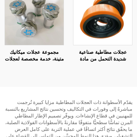
للاهتراء
عجلات مطاطية صناعية
مجموعة عجلات ميكانيك
شديدة التحمل من مادة
متينة، خدمة مخصصة لعجلات
البولي يوريثين عالية التحمل
مطاطية بولي يوريثان مقاومة
للآلات والعربات، خدمة قطع
للتآكل وذات حركة في جميع
مخصصة
الاتجاهات
يقدّم الأسطوانة ذات العجلات المطاطية مزايا كبيرة تُرجمت
مباشرةً إلى وفورات في التكاليف وتحسين نتائج المشاريع بالنسبة
للمهنيين في قطاع الإنشاءات. ويوفّر تصميم الإطار المطاطي
المرن تماسًّا سطحيًّا متفوقًا مقارنةً بالأسطوانات الفولاذية الصلبة،
ما يحقّق نتائج أكثر اتساقًا في عملية التربة على كامل العرض
التشغيلي. ويؤدي هذا النمط المحسَّن من التماس إلى القضاء على