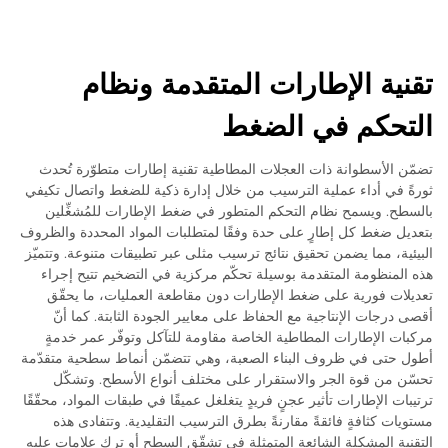
تقنية الإطارات المتقدمة ونظام
التحكم في الضغط
تضمّن الأسطوانة ذات العجلات المطاطية تقنية إطارات متطوّرة تُحدث
ثورةً في أداء عملية الترسيب من خلال إدارة ذكية للضغط واتصال تكيفي
بالسطح. ويسمح نظام التحكم المتطور في ضغط الإطارات للمُشغِّلين
بتعديل ضغط كل إطارٍ على حدة وفقًا لمتطلبات المواد المحددة والظروف
البيئية، مما يضمن تحقيق نتائج ترسيب مثلى عبر تطبيقات متنوعة. وتتميّز
هذه المنظومة المتقدمة بوسيلة تحكّم مركزية في التضخيم تتيح إجراء
تعديلات فورية على ضغط الإطارات دون مقاطعة العمليات، ما يحقّق
أقصى درجات الإنتاجية مع الحفاظ على معايير الجودة الثابتة. كما أنّ
مركبات الإطارات المطاطية الخاصة مقاومة للتآكل وتوفّر عمر خدمةٍ
أطول حتى في ظروف البناء الصعبة، وهي تتضمّن أنماط سطحية متقدّمة
تحسّن من قوة الجر والاستقرار على مختلف أنواع الأسطح. وتشكّل
ترتيبات الإطارات تأثير عجنٍ فريدٍ يتغلغل عميقًا في طبقات المواد، محقّقًا
مستويات كثافةٍ فائقةً مقارنةً بطرق الترسيب التقليدية. وتتفادى هذه
التقنية المشكلة الشائعة المتمثلة في تشقّق السطح أو ترك علامات عليه