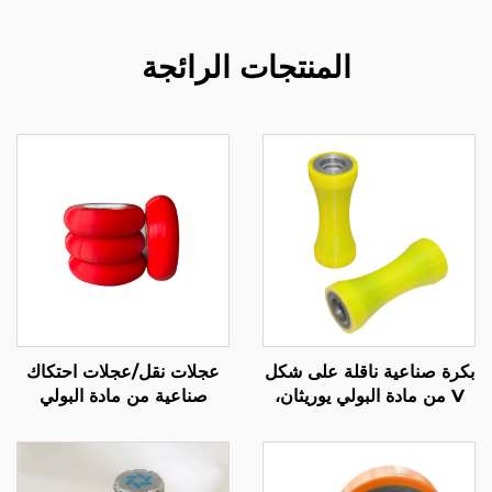
المنتجات الرائجة
بكرة صناعية ناقلة على شكل
عجلات نقل/عجلات احتكاك
V من مادة البولي يوريثان،
صناعية من مادة البولي
عجلة مخروطية مقاومة
يوريثان المغلفة بالمطاط مع
للاهتراء، نقل أنابيب فولاذية
دعم OEM/ODM، مقاومة
وأسلاك دائرية، مقاومة
للتآكل 70A-65D