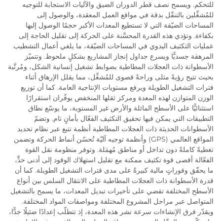
للتحكم. ويسمح نصف قطر الدوران الضيق والآليات الاستجابة للتوجيه
للمُشغِّلين بالتنقّل بدقة في مواقع العمل المعقدة، والوصول إلى
المساحات الضيّقة التي لا تستطيع المعدات الأكبر حجمًا الوصول إليها
بكفاءة. وتؤدي هذه القدرة المحسَّنة على الحركة إلى تقليل الحاجة إلى
عمليات التكثيف اليدوي في المساحات الضيّقة، ما يلغي أعمال التشطيب
المرهقة جسديًّا ويسرع جداول إنجاز المشاريع بشكلٍ ملحوظ. وتتميّز
الأسطوانة ذات العجلات المطاطية بضوابط تشغيل إنسانية الشكل، ومُرتَّبة
بحيث تتيح رؤيةً مثلى وراحةً قصوى للمُشغِّل، مما يقلل الإرهاق أثناء
فترات التشغيل الطويلة ويرفع مستويات الإنتاجية العامة. كما أن توزيع
الوزن المتوازن لهذه المعدة ومركز ثقلها المنخفض يوفّران استقرارًا
استثنائيًّا على الأسطح المائلة والأرض غير المستوية، ما يوسّع نطاق
التطبيقات التي يمكن فيها تحقيق التكثيف الفعّال بأمانٍ تام. وتضمّ
الأسطوانات الحديثة ذات العجلات المطاطية أنظمة تتبع عبر نظام تحديد
المواقع العالمي (GPS) وأنظمة توجيه آليّة تُحسّن أنماط الحركة وتضمن
تغطيةً كاملةً دون تداخل أو مناطق مُهمَلة. وتوفر منظومة نقل القوة
الفعّالة أقصى قوة تكثيف ممكنة مع تقليل استهلاك الوقود إلى أدنى حدٍّ،
ما يحقّق وفوراتٍ مالية كبيرةً على مدى فترات التشغيل الطويلة. كما أن
قدرة الأسطوانة ذات العجلات المطاطية على الانتقال السلس بين أنواع
الأسطح المختلفة تقضي على تأخيرات تبديل المعدات، ما يسمح بالتشغيل
المتواصل عبر مراحل المشروع المختلفة ومواصفات المواد المختلفة.
ويقدّر فرق الإنشاءات سرعة نشر هذه المعدة، إذ تتطلّب إعدادًا ضئيلًا جدًّا،