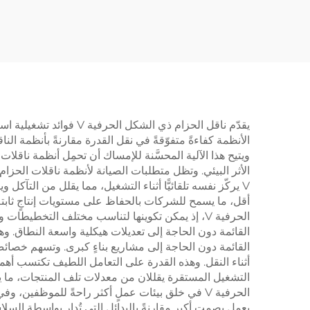
عجل
صامتة
مصنعة
يقدّم ناقل الحزام ذي 
V يركّز نفسه تلقائيًّا أثناء التشغيل، مما يقلل من التآكل
أقل، ما يسمح للشركات بالحفاظ على مستويات إنتاجٍ ثابت
الحرفية V، إذ يمكن تكوينها لتناسب مختلف التخطي
أثناء النقل. وهذه القدرة على التعامل اللطيف تكتسب أهمية
التشغيل المستقرة يقللان من معدلات تلف المنتجات، ما
يعمل بصمتٍ أكبر مقارنةً بالبدائل التي تُدار بواسطة 