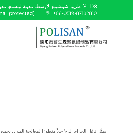
128 طريق شينشينغ الأوسط، مدينة ليتشنغ، مدينة ليانغ، مدينة تشانغتشو، مقاطعة جيانغسو
mail protected]
+86-0519-87182810
يمثّل ناقل الحزام الـ V حلاً متطورًا ل