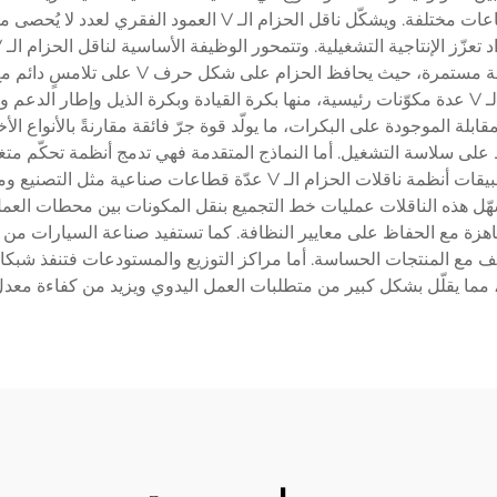
حرف V يعمل بين بكرات لنقل المواد عبر مسافات وارتفاعات مختلفة.
موقعٍ إلى آخر بدقة وثبات. ويعمل هذا النظا
خاديد المقابلة الموجودة على البكرات، ما يولّد قوة جرّ فائقة مقارنةً بالأنو
حمال أثقل مع الحفاظ على سلاسة التشغيل. أما النماذج المتقدمة فهي تدمج أنظم
توفر بيانات أداء فورية في الوقت الحقيقي. وتشمل تطبيقات أنظمة ناقلات 
تُسهّل هذه الناقلات عمليات خط التجميع بنقل المكونات بين محطات ال
مكونات والمنتجات الجاهزة مع الحفاظ على معايير النظافة. كما تستفيد صناعة السي
مما يقلّل بشكل كبير من متطلبات العمل اليدوي ويزيد من كفاءة معدل ا