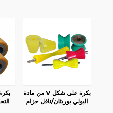
بكرة على شكل V من مادة
بكرة 
البولي يوريثان/ناقل حزام
التح
بكرة مخروطية
ومطلي