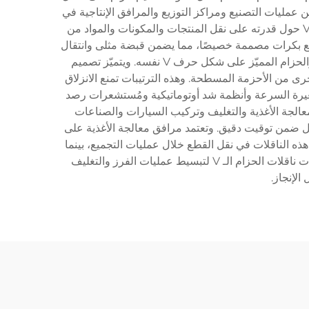
 ويشكّل ناقل الحزام الـ V العمود الفقري لعدد لا يُحصى من عمليات التصنيع ومراكز التوزيع والمرافق الإنتاجية في
جميع أنحاء العالم، حيث يوفّر قدرات سلسة لحركة المواد تعزّز الإنتاجية التشغيلية. وتتمحور الوظيفة الأساسية لناقل الحزام الـ V حول قدرته على نقل المنتجات والمكونات والمواد من
م عبر آلية حلقة مستمرة، حيث يحافظ الحزام على شكل حرف V على تلامسٍ دائم مع بكرات مصممة خصيصًا، مما يضمن قبضة مثلى وانتقال
طاقة فعّال. ويتضمّن الهيكل التكنولوجي لناقل الحزام الـ V عدة مكوّنات رئيسية، منها بكرة القيادة وبكرة الذيل وإطار الدعم والحزام المميّز على شكل حرف V نفسه. ويتميّز تصميم
اع الأخرى من الأحزمة المسطحة. وهذه الترتيبات تمنع الانزلاق
ة تحكّم متغيرة السرعة وأنظمة شد أوتوماتيكية ومُستشعرات رصد
الحزام الـ V عدّة قطاعات صناعية مثل التصنيع ومعالجة الأغذية والتغليف وتركيب السيارات والصناعات
عمل ضمن توقيت دقيق. وتعتمد مرافق معالجة الأغذية على
ارات من هذه الناقلات في نقل القطع خلال عمليات التجميع، بينما
تعتمد الشركات الدوائية على قدرتها على التعامل اللطيف مع المنتجات الحساسة. أما مراكز التوزيع والمستودعات فتنفذ شبكات ناقلات الحزام الـ V لتبسيط عمليات الفرز والتغليف
لإنجاز.