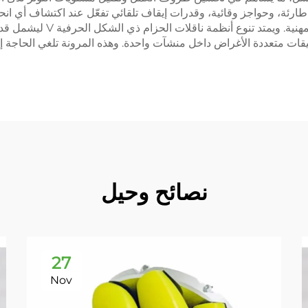
حرفية V الحديثة آليات إيقاف طارئة، وحواجز وقائية، وقدرات إيقاف تلقائي تفعّل عند ا
العاملين والمعدات، مع ضمان ا
تطبيقات متعددة الأغراض داخل منشآت واحدة. وهذه المرونة تلغي الحاجة إ
نصائح وحيل
27
Nov