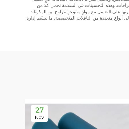
كتشاف أي انحرافات. وهذه التحسينات في السلامة تحمي كلًّا من
لامتثال لمعايير السلامة المهنية. ويمتد تنوع أنظمة ناقلات الحزام ذي الشكل الحرفية V ليشمل قدرتها على التعامل مع موادٍ متنوعةٍ تتراوح بين المكونات
لى أنواع متعددة من الناقلات المتخصصة، ما يبسّط إدارة
27
Nov