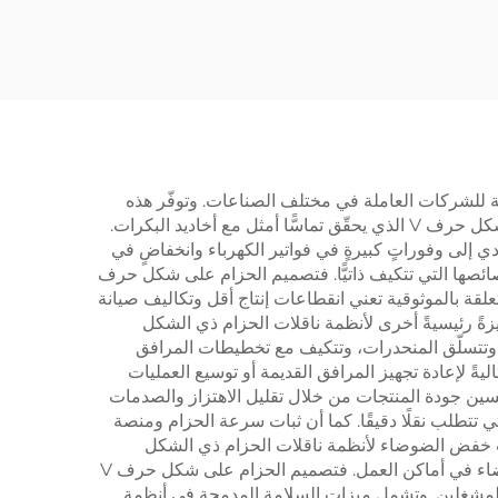
وضع
ات
تكاليف التشغيلية للشركات العاملة في مختلف الصناعات. وتوفّر هذه
الأنظمة كفاءةً متفوّقةً في نقل القدرة مقارنةً بأنظمة الناقلات ذات الحزام المسطّح التقليدية، وذلك بفضل تصميمها الفريد على شكل حرف V الذي يحقّق تماسًّا أمثل مع أخاديد البكرات.
رفية V أوزانًا أكبر مع استهلاك أقل للطاقة، ما يؤدي إلى وفوراتٍ كبيرةٍ في فواتير الكهرباء وانخفاضٍ في
ضةً بشكلٍ ملحوظٍ بفضل بنيتها المتينة وخصائصها التي تتكيف ذاتيًّا. فتصميم الحزام على شكل حرف
لمتعلقة بالموثوقية تعني انقطاعات إنتاج أقل وتكاليف صيانة
ةً رئيسيةً أخرى لأنظمة ناقلات الحزام ذي الشكل
وائق، وتتسلّق المنحدرات، وتتكيف مع تخطيطات المرافق
ون الحاجة إلى تعديلات هيكلية واسعة النطاق. وهذه القابلية للتكيف تجعل أنظمة ناقلات الحزام ذي الشكل الحرفية V مثاليةً لإعادة تجهيز المرافق القديمة أو توسيع العمليات
إلى مشاريع بناءٍ كبرى. وتسهم خصائص التشغيل السلس لأنظمة ناقلات الحزام ذي الشكل الحرفية V في تحسين جودة المنتجات من خلال تقليل الاهتزاز والصدمات
ي تتطلب نقلًا دقيقًا. كما أن ثبات سرعة الحزام ومنصة
ت خفض الضوضاء لأنظمة ناقلات الحزام ذي الشكل
الحرفية V في خلق بيئات عملٍ أكثر راحةً للموظفين، وفي الوقت نفسه تفي باللوائح المتزايدة الصرامة الخاصة بمستويات الضوضاء في أماكن العمل. فتصميم الحزام على شكل حرف V
 المشغلين. وتشمل ميزات السلامة المدمجة في أنظمة