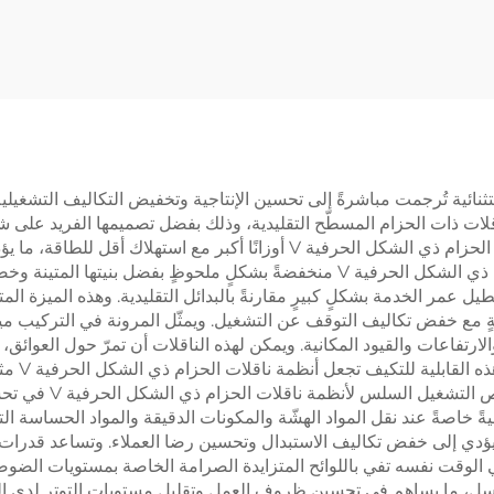
ة محمل مطاطية
في آلات النقل وال
 من البولي يوريثين،
التصنيفي، أسطوان
 مباشرة من المصنع
مطاطية من مادة PU
الشكل الحرفية V فوائد تشغيلية استثنائية تُرجمت مباشرةً إلى تحسين الإنتاجية وتخفيض ال
ويتيح هذا الآلية المحسَّنة للإمساك أن تحمِل أنظمة ناقلات الحزام ذي الشكل الح
الأثر البيئي. وتظل متطلبات الصيانة لأنظمة ناقلات الحزام ذي الشكل الحرفية V منخف
 ويطيل عمر الخدمة بشكلٍ كبيرٍ مقارنةً بالبدائل التقليدية. وهذه الميزة ا
ةٍ مع خفض تكاليف التوقف عن التشغيل. ويمثّل المرونة في التركيب ميز
طات والارتفاعات والقيود المكانية. ويمكن لهذه الناقلات أن تمرّ حول الع
القائمة د
القائمة دون الحاجة 
ً خاصةً عند نقل المواد الهشّة والمكونات الدقيقة والمواد الحساسة الت
 يؤدي إلى خفض تكاليف الاستبدال وتحسين رضا العملاء. وتساعد قدرا
السلاسل، ما يساهم في تحسين ظروف العمل وتقليل مستويات التوتر لدى