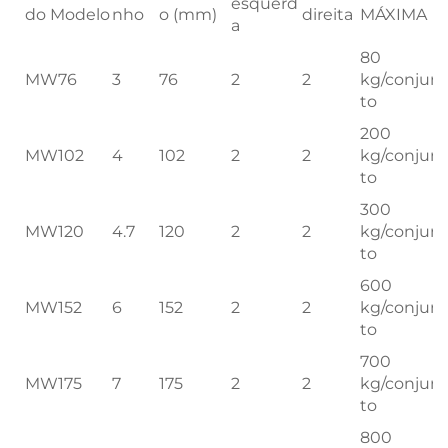
esquerd
do Modelo
nho
o (mm)
direita
MÁXIMA
a
80
MW76
3
76
2
2
kg/conjun
to
200
MW102
4
102
2
2
kg/conjun
to
300
MW120
4.7
120
2
2
kg/conjun
to
600
MW152
6
152
2
2
kg/conjun
to
700
MW175
7
175
2
2
kg/conjun
to
800