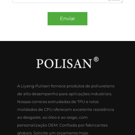
Enviar
A Liyang Pulisen fornece produtos de poliuretano
de alto desempenho para aplicações industriais.
Nossas correias extrudadas de TPU e rolos
moldados de CPU oferecem excelente resistência
ao desgaste, ao óleo e ao rasgo, com
personalização OEM. Confiada por fabricantes
globais. Solicite um orçamento hoje.