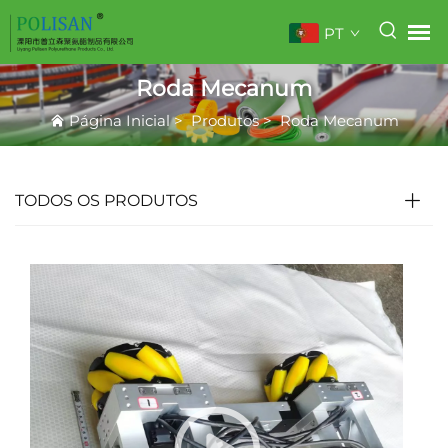
PT
Roda Mecanum
Página Inicial
>
Produtos
>
Roda Mecanum
TODOS OS PRODUTOS