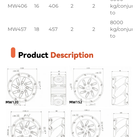
MW406
16
406
2
2
kg/conjun
to
8000
MW457
18
457
2
2
kg/conjun
to