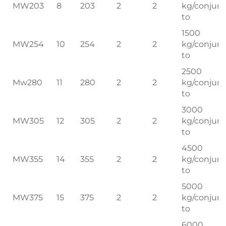
MW203
8
203
2
2
kg/conjun
to
1500
MW254
10
254
2
2
kg/conjun
to
2500
Mw280
11
280
2
2
kg/conjun
to
3000
MW305
12
305
2
2
kg/conjun
to
4500
MW355
14
355
2
2
kg/conjun
to
5000
MW375
15
375
2
2
kg/conjun
to
6000