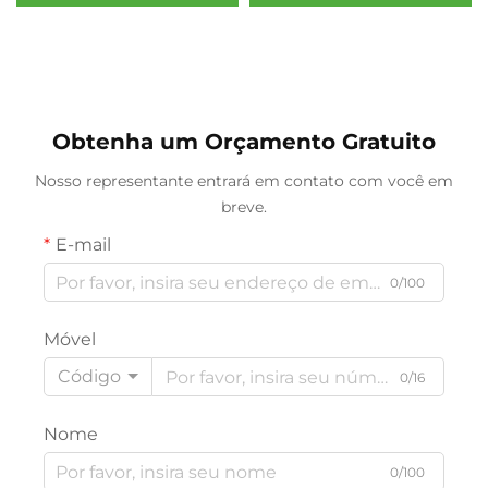
Personalizados, Perfis
Qualidade Industrial Sob
Extrudados de PU com
Encomenda, Formas
Serviço de Corte
Complexas com Serviço
Disponível
de Corte
Obtenha um Orçamento Gratuito
Nosso representante entrará em contato com você em
breve.
E-mail
0/100
Móvel
Código
0/16
Nome
0/100