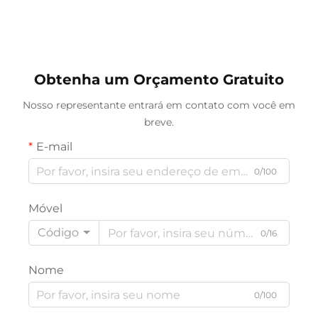
Industriais,
Amortecedoras
Processamento e Corte
Resistentes a Óleos e
Personalizado
Produtos Químicos com
Disponível
Serviço de Corte
Personalizado
Obtenha um Orçamento Gratuito
Nosso representante entrará em contato com você em
breve.
E-mail
0/100
Móvel
Código
0/16
Nome
0/100