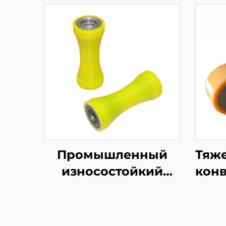
Промышленный
Тяж
износостойкий
кон
конический ролик
с 
PU V-образной
п
формы,
пр