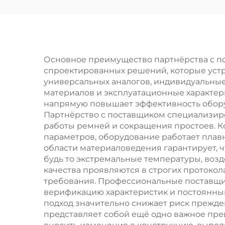
транспортировка
за
стальных труб и
п
круглого прутка,
износостойкий
по
Основное преимущество партнёрства с п
спроектированных решений, которые устр
универсальных аналогов, индивидуальны
по
материалов и эксплуатационные характер
напрямую повышает эффективность оборуд
рез
Партнёрство с поставщиком специализир
работы ремней и сокращения простоев. К
параметров, оборудование работает плав
области материаловедения гарантирует, 
будь то экстремальные температуры, воз
качества проявляются в строгих протоко
требования. Профессиональные поставщи
верификацию характеристик и постоянный
подход значительно снижает риск прежде
представляет собой ещё одно важное пр