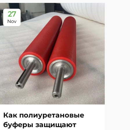
27
2
Nov
No
Как полиуретановые
Ка
буферы защищают
пр