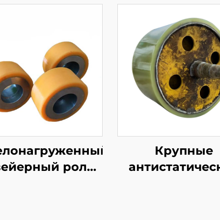
елонагруженный
Крупные
вейерный ролик
антистатичес
покрытием из
полиуретано
олиуретана,
резиновые ро
оизводимый на
для логистиче