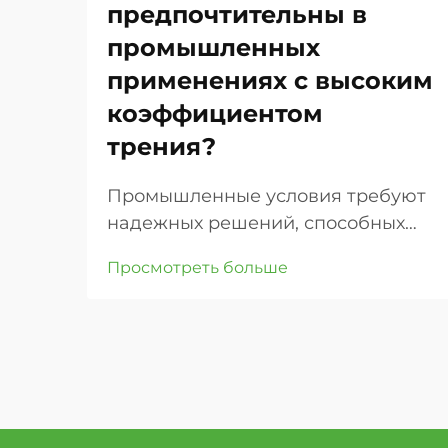
предпочтительны в
промышленных
применениях с высоким
коэффициентом
трения?
Промышленные условия требуют
надежных решений, способных
выдерживать экстремальные
Просмотреть больше
нагрузки и сохранять
оптимальную
производительность. Когда речь
идет о транспортировке
материалов, конвейерных
системах и тяжелых условиях
эксплуатации, выбор колес