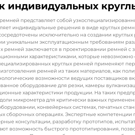
к индивидуальных кругл
ремней представляет собой узкоспециализированно
авляет индивидуальные решения в виде круглых ре
сосредоточены исключительно на создании круглых
ми уникальным эксплуатационным требованиям раз
х ремней заключается в проектировании ремней с 
тационными характеристиками, которые невозможно
пециализированных круглых ремней применяют пер
изготовления ремней из таких материалов, как поли
нологические возможности ведущих поставщиков в
ванное оборудование для резки, камеры вулканизац
ионные характеристики продукции. На таких предпр
 в доли микрометра для критически важных примене
орудовании, конвейерных системах, печатных станк
х сборочных операциях. Экспертные компетенции п
ные консультации, разработку прототипов, испыта
ают возможность быстрого прототипирования, позво