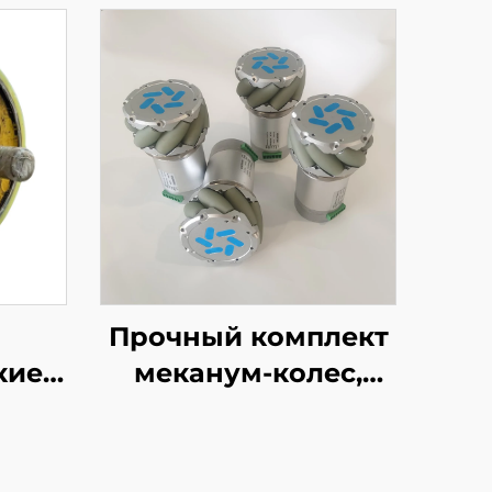
Прочный комплект
кие
меканум-колес,
вые
устойчивое к
лики
истиранию,
ских
всенаправленное