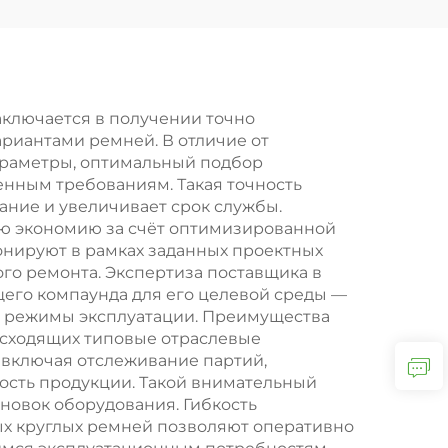
ных
полиуретановое
и из
резиновое колесо,
вой
индивидуальное
обслуживание
ключается в получении точно
риантами ремней. В отличие от
араметры, оптимальный подбор
енным требованиям. Такая точность
ние и увеличивает срок службы.
ю экономию за счёт оптимизированной
онируют в рамках заданных проектных
го ремонта. Экспертиза поставщика в
щего компаунда для его целевой среды —
е режимы эксплуатации. Преимущества
восходящих типовые отраслевые
 включая отслеживание партий,
ость продукции. Такой внимательный
новок оборудования. Гибкость
ых круглых ремней позволяют оперативно