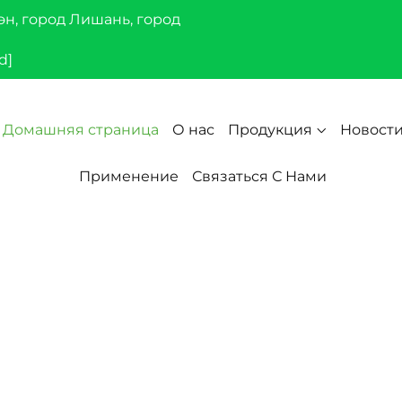
эн, город Лишань, город
d]
Домашняя страница
О нас
Продукция
Новост
Применение
Связаться С Нами