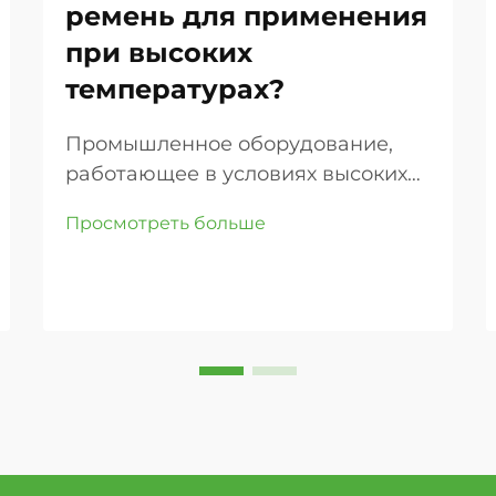
ремень для применения
при высоких
температурах?
Промышленное оборудование,
работающее в условиях высоких
температур, требует
Просмотреть больше
специализированных
компонентов передачи,
способных выдерживать
экстремальные тепловые условия
без потери производительности.
Круглый ремень для высоких
температур служит критически
важным компонентом...