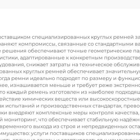
каз, бесшумное
и маркировоч
ромышленное
машин, ролик
резиновое
полиуретано
дшипниковое
резины
оставщиком специализированных круглых ремней за
аняют компромиссы, связанные со стандартными ва
колесо,
е решения обеспечивают точные геометрические п
лиуретановое
истики, адаптированные к конкретным производств
ования, снижает затраты на техническое обслужива
иновое колесо
ованных круглых ремней обеспечивает значительну
огда ремни идеально подходят по размеру и функци
нее, изнашивается меньше и требует реже экстренно
что каждый ремень изготовлен из наиболее подходя
действие химических веществ или высокоскоростны
лах испытаний и производственных стандартах, пре
ки внедряют комплексные меры контроля качества,
 мониторинг, что обеспечивает стабильную надёжн
временного выхода из строя и непредвиденных оста
еимущество: услуги поставщиков специализированн