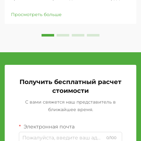
каждого производственного предприятия
находится сложная сеть механизмов, работающих
Просмотреть больше
в полной синхронизации. Среди этих критически
важных компонентов резиновые валы выступают
в роли тихих ...,
Получить бесплатный расчет
стоимости
С вами свяжется наш представитель в
ближайшее время.
Электронная почта
0/100