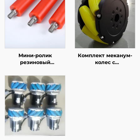
Мини-ролик
Комплект меканум-
резиновый
колес с
диаметром 5–50 мм,
полиуретановым
маленький ролик для
покрытием,
принтера/конвейера
тихоходные
всенаправленные
приводные колеса
для мобильных
роботов,
противоскользящие,
износостойкие, на
заказ