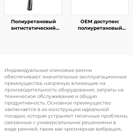
Полиуретановый
OEM доступен:
антистатический
полиуретановый
резиновый ролик для
ролик с высокой
логистики,
твердостью для
поворотный ролик
логистического и
для маркировочной
печатного
электрической
оборудования
машины, применение
Индивидуальные клиновые ремни
в логистике и на
обеспечивают значительные эксплуатационные
станках
преимущества, напрямую влияющие на
производительность оборудования, затраты на
техническое обслуживание и общую
продуктивность. Основное преимущество
заключается в их конструкции идеальной
посадки, которая устраняет типичные проблемы,
связанные с универсальными решениями в
виде ремней, такие как чрезмерная вибрация,