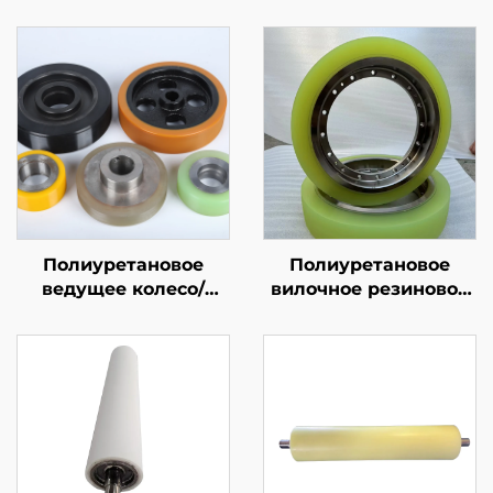
Полиуретановое
Полиуретановое
ведущее колесо/
вилочное резиновое
фрикционное колесо/
колесо, agv, тяжелые
тяговое колесо/
ходовые колеса,
измерительное
устойчивые к
колесо
давлению,
износостойкие, с
высокой упругостью