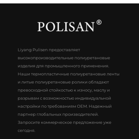
Liyang Pulisen предоставляет
высокопроизводительные полиуретановые
изделия для промышленного применения.
Наши термопластичные полиуретановые ленты
и литые полиуретановые ролики обладают
превосходной стойкостью к износу, маслу и
разрывам с возможностью индивидуальной
настройки по требованиям OEM. Надежный
партнер глобальных производителей.
Запросите коммерческое предложение уже
сегодня.