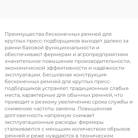
маленький ролик для
заказ, прецизионные
принтера/конвейера
направляющие
ролики для
принтеров и
конвейеров,
Преимущества бесконечных ремней для
различной твердости
круглых пресс-подборщиков выходят далеко за
и цветов,
рамки базовой функциональности и
качественный
обеспечивают фермерам и агропредприятиям
резиновый ролик
значительное повышение производительности,
экономической эффективности и надёжности
эксплуатации. Бесшовная конструкция
бесконечных ремней для круглых пресс-
подборщиков устраняет традиционные слабые
места, характерные для обычных ремней, что
приводит к резкому увеличению срока службы и
снижению частоты замены. Повышенная
долговечность напрямую снижает
эксплуатационные расходы: фермеры
сталкиваются с меньшим количеством обрывов
ремней и реже нуждаются в техническом