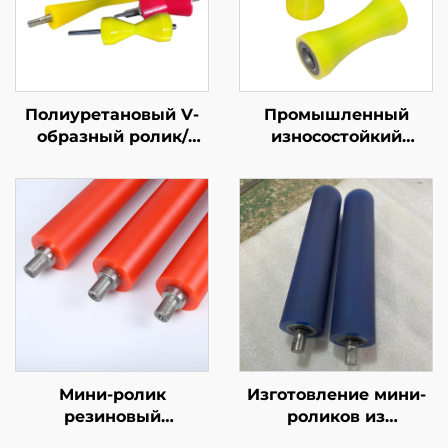
Полиуретановый V-
Промышленный
образный ролик/
износостойкий
ролик конвейера с
конический ролик PU
ремнем для шкива
V-образной формы,
транспортировка
стальных труб и
круглого прутка,
износостойкий
Мини-ролик
Изготовление мини-
резиновый
роликов из
диаметром 5–50 мм,
полиуретана на