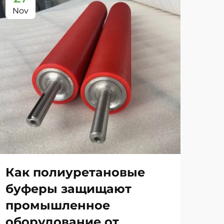
Nov
No
Как полиуретановые
По
буферы защищают
по
промышленное
бу
оборудование от
пр