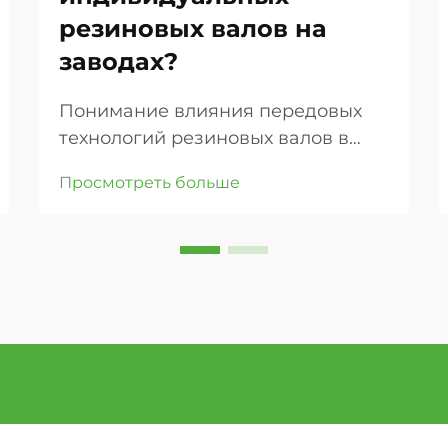
резиновых валов на
заводах?
Понимание влияния передовых
технологий резиновых валов в
современном производстве.
Просмотреть больше
Производственное совершенство
во многом зависит от качества и
точности компонентов
оборудования. Среди этих
ключевых элементов особое место
занимают индивидуальные
резиновые валы, которые стали ...