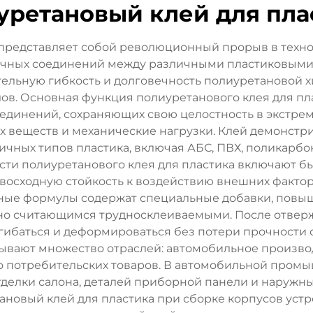
уретановый клей для пла
представляет собой революционный прорыв в техно
очных соединений между различными пластиковыми 
ительную гибкость и долговечность полиуретановой 
ов. Основная функция полиуретанового клея для пл
единений, сохраняющих свою целостность в экстрем
х веществ и механические нагрузки. Клей демонст
чных типов пластика, включая АБС, ПВХ, поликарбо
сти полиуретанового клея для пластика включают б
евосходную стойкость к воздействию внешних факто
нные формулы содержат специальные добавки, повы
о считающимся трудносклеиваемыми. После отвержд
гибаться и деформироваться без потери прочности
ывают множество отраслей: автомобильное производ
 потребительских товаров. В автомобильной промы
делки салона, деталей приборной панели и наружн
ановый клей для пластика при сборке корпусов уст