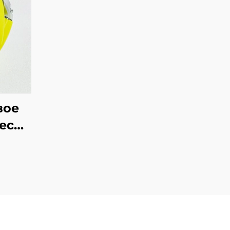
вое
есо,
ные
ые
а из
для
анных