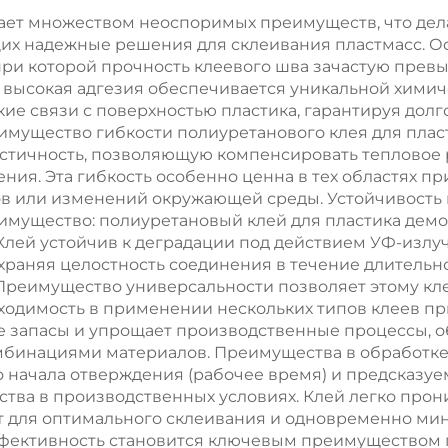
транспортн
дает множеством неоспоримых преимуществ, что де
их надежные решения для склеивания пластмасс. О
средств (AGV)
ри которой прочность клеевого шва зачастую прев
я высокая адгезия обеспечивается уникальной химич
ские связи с поверхностью пластика, гарантируя дол
имущество гибкости полиуретанового клея для пла
стичность, позволяющую компенсировать тепловое 
ния. Эта гибкость особенно ценна в тех областях пр
ов или изменений окружающей среды. Устойчивость
еимущество: полиуретановый клей для пластика дем
Клей устойчив к деградации под действием УФ-излуч
охраняя целостность соединения в течение длитель
 Преимущество универсальности позволяет этому к
ходимость в применении нескольких типов клеев пр
ие запасы и упрощает производственные процессы, о
мбинациями материалов. Преимущества в обработке
о начала отверждения (рабочее время) и предсказуе
тва в производственных условиях. Клей легко прон
т для оптимального склеивания и одновременно ми
фективность становится ключевым преимуществом пр