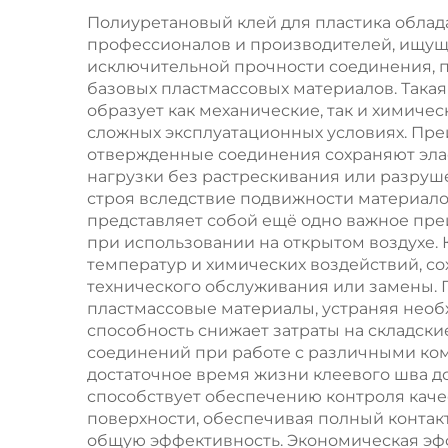
OEM/ODM,
Полиуретановый клей для пластика обла
профессионалов и производителей, ищущ
износостойкие 70A-
исключительной прочности соединения, п
65D
базовых пластмассовых материалов. Така
образует как механические, так и химиче
сложных эксплуатационных условиях. Пре
отвержденные соединения сохраняют эла
нагрузки без растрескивания или разруше
строя вследствие подвижности материал
представляет собой ещё одно важное пр
при использовании на открытом воздухе. 
температур и химических воздействий, с
технического обслуживания или замены.
пластмассовые материалы, устраняя необ
способность снижает затраты на складск
соединений при работе с различными ко
достаточное время жизни клеевого шва д
способствует обеспечению контроля качес
поверхности, обеспечивая полный контак
общую эффективность. Экономическая эф