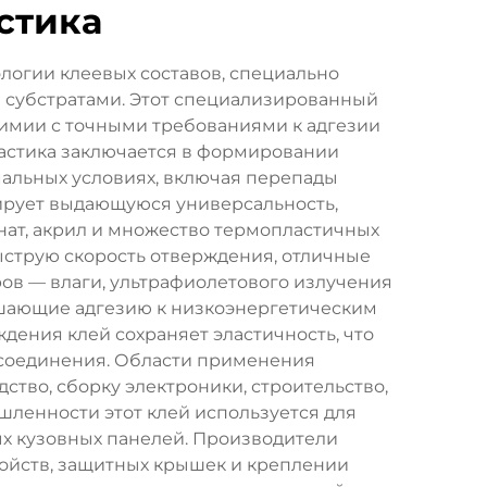
стика
логии клеевых составов, специально
субстратами. Этот специализированный
химии с точными требованиями к адгезии
астика заключается в формировании
альных условиях, включая перепады
рирует выдающуюся универсальность,
нат, акрил и множество термопластичных
ыструю скорость отверждения, отличные
ров — влаги, ультрафиолетового излучения
шающие адгезию к низкоэнергетическим
ения клей сохраняет эластичность, что
 соединения. Области применения
ство, сборку электроники, строительство,
шленности этот клей используется для
ых кузовных панелей. Производители
ройств, защитных крышек и креплении