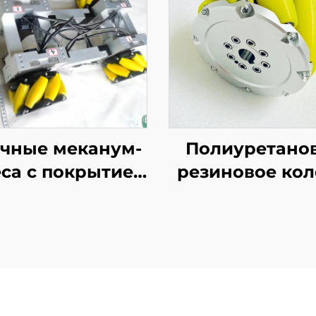
чные меканум-
Полиуретано
са с покрытием
резиновое кол
 полиуретана,
всенаправлен
стойчивые к
ролики,
тиранию, для
фрезерованн
направленного
шведские колес
ремещения, на
полиуретана 
заказ
автоматизиров