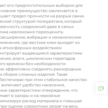
ых
лает его предпочтительным выбором для
сновное преимущество заключается в
, PU
ышает предел прочности на разрыв самих
еской структурой полиуретана, который
говечность соединений даже в самых
стика невозможно переоценить:
расширение, вибрации и механические
именения, где жесткие клеи выходят из
 к атмосферным воздействиям
онстрирует выдающиеся характеристики
ения, влаги, циклических перепадов
ного времени без необходимости
лею эффективно соединять разнородные
и сборке сложных изделий. Такая
беспечивая при этом стабильное качество
 включают удобство нанесения,
мые характеристики отверждения, что
икает в зазоры и на неровные
нимизируя расход материала и повышая
и оценке совокупных затрат на весь