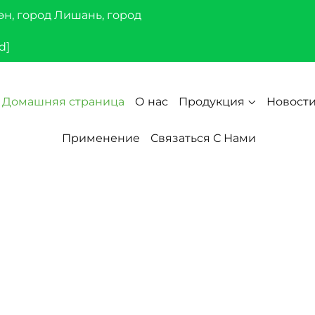
эн, город Лишань, город
d]
Домашняя страница
О нас
Продукция
Новост
Применение
Связаться С Нами