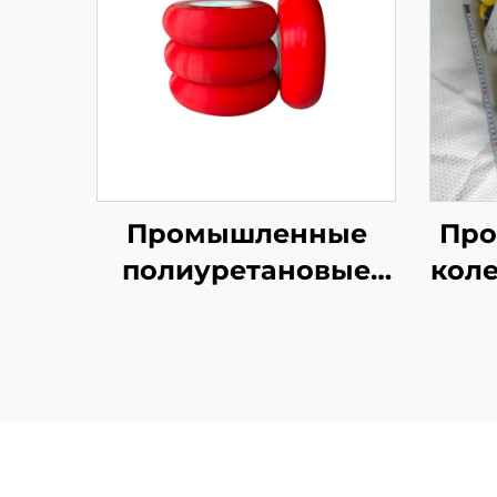
Промышленные
Про
полиуретановые
коле
резиновые
из
покрытые
у
конвейерные/
ис
фрикционные
все
колеса с
пе
поддержкой