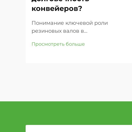
конвейеров?
Понимание ключевой роли
резиновых валов в
промышленных конвейерных
Просмотреть больше
системах. В современных
промышленных условиях
эффективность и надежность
конвейерных систем в
значительной степени зависят от
их компонентов, причем
резиновые валы являются одними
из наиболее важных элементов ...