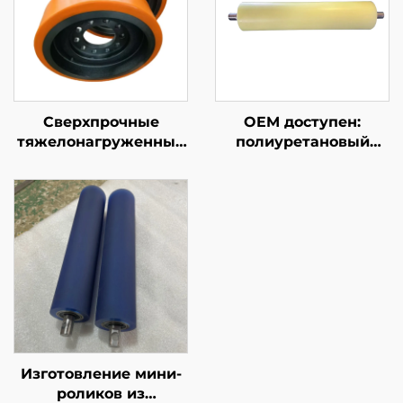
Сверхпрочные
OEM доступен:
тяжелонагруженные
полиуретановый
промышленные
ролик с высокой
полиуретановые
твердостью для
колеса, поворотные
логистического и
колеса для
печатного
оборудования и
оборудования
тележек, услуга
индивидуальной
резки
Изготовление мини-
роликов из