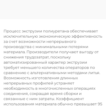
полиуретана на
заказ, прецизионные
направляющие
ролики для
принтеров и
конвейеров,
Процесс экструзии полиуретана обеспечивает
различной твердости
исключительную экономическую эффективность
и цветов,
за счет возможности непрерывного
качественный
производства с минимальными потерями
резиновый ролик
материала. Производители получают выгоду от
снижения трудозатрат, поскольку
автоматизированный характер экструзии
требует меньшего количества операторов по
сравнению с альтернативными методами литья.
Возможность изготовления длинных
непрерывных профилей устраняет
необходимость в многочисленных операциях
соединения, сокращая время сборки и
связанные с ним затраты. Коэффициент
использования материала обычно превышает 95