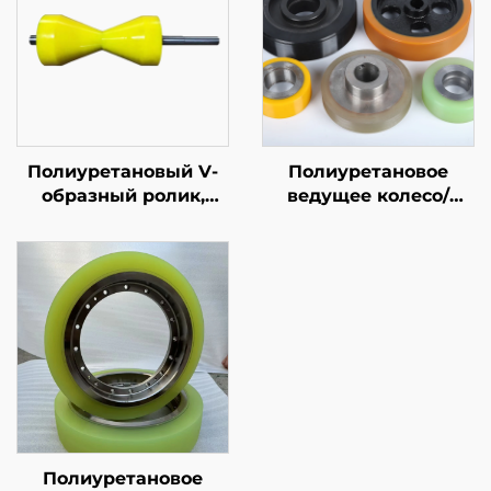
Полиуретановый V-
Полиуретановое
образный ролик,
ведущее колесо/
транспортировочный
фрикционное колесо/
ролик для сборочной
тяговое колесо/
линии
измерительное
колесо
Полиуретановое