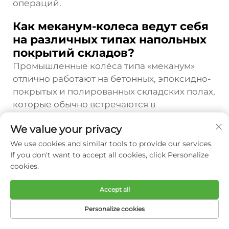
операций.
Как меканум-колеса ведут себя
на различных типах напольных
покрытий складов?
Промышленные колёса типа «меканум»
отлично работают на бетонных, эпоксидно-
покрытых и полированных складских полах,
которые обычно встречаются в
современных объектах. Ролики из
We value your privacy
полиуретана обеспечивают оптимальное
сцепление на гладких поверхностях,
We use cookies and similar tools to provide our services.
If you don't want to accept all cookies, click Personalize
одновременно минимизируя износ пола и
cookies.
уровень шума. Эксплуатационные
характеристики остаются стабильными
Accept all
даже на слегка неровных поверхностях,
однако при использовании на очень
Personalize cookies
шероховатых или сильно
ДОМАШНЯЯ
ЭЛЕКТРОННАЯ
ТОВАРЫ
ТЕЛ.
СТРАНИЦА
ПОЧТА