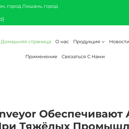
эн, город Лишань, город
d]
Домашняя страница
О нас
Продукция
Новост
Применение
Связаться С Нами
onveyor Обеспечивают 
При Тяжёлых Промышле