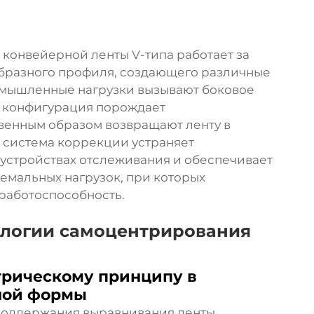
онвейерной ленты V-типа работает за
образного профиля, создающего различные
ромышленные нагрузки вызывают боковое
я конфигурация порождает
венным образом возвращают ленту в
 система коррекции устраняет
устройствах отслеживания и обеспечивает
ремальных нагрузок, при которых
работоспособность.
логии самоцентрирования
трическому принципу в
ной формы
 поддержания выравнивания ленты