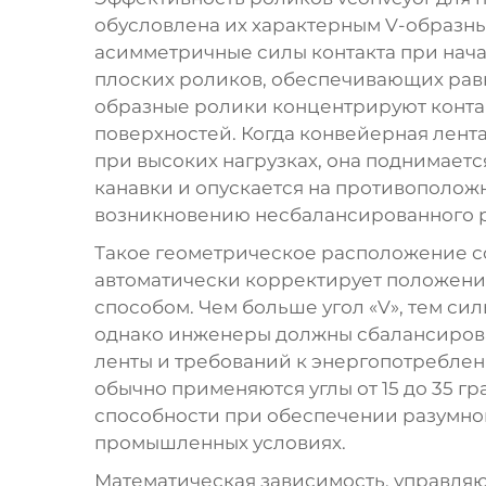
обусловлена их характерным V-образн
асимметричные силы контакта при нача
плоских роликов, обеспечивающих рав
образные ролики концентрируют конта
поверхностей. Когда конвейерная лент
при высоких нагрузках, она поднимает
канавки и опускается на противоположн
возникновению несбалансированного 
Такое геометрическое расположение с
автоматически корректирует положен
способом. Чем больше угол «V», тем си
однако инженеры должны сбалансироват
ленты и требований к энергопотреблен
обычно применяются углы от 15 до 35 
способности при обеспечении разумног
промышленных условиях.
Математическая зависимость, управля