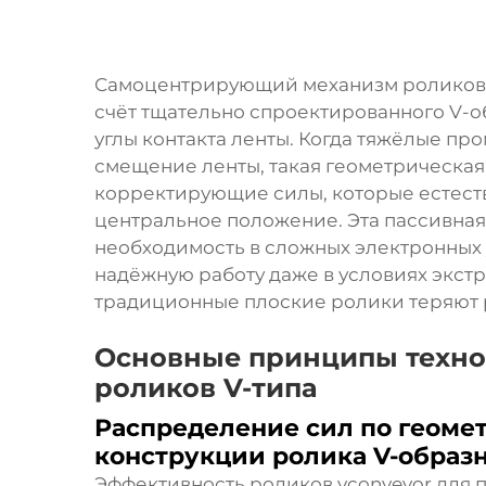
Самоцентрирующий механизм роликов к
счёт тщательно спроектированного V-
углы контакта ленты. Когда тяжёлые п
смещение ленты, такая геометрическа
корректирующие силы, которые естест
центральное положение. Эта пассивная
необходимость в сложных электронных 
надёжную работу даже в условиях экст
традиционные плоские ролики теряют 
Основные принципы техно
роликов V-типа
Распределение сил по геоме
конструкции ролика V-образ
Эффективность роликов vconveyor для