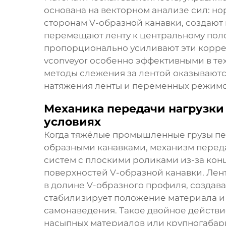
основана на векторном анализе сил: н
сторонам V-образной канавки, создают
перемещают ленту к центральному по
пропорционально усиливают эти корре
vconveyor особенно эффективными в те
методы слежения за лентой оказывают
натяжения ленты и переменных режимо
Механика передачи нагрузк
условиях
Когда тяжёлые промышленные грузы пе
образными канавками, механизм переда
систем с плоскими роликами из-за кон
поверхностей V-образной канавки. Лен
в долине V-образного профиля, создав
стабилизирует положение материала и
самонаведения. Такое двойное действ
насыпных материалов или крупногабар