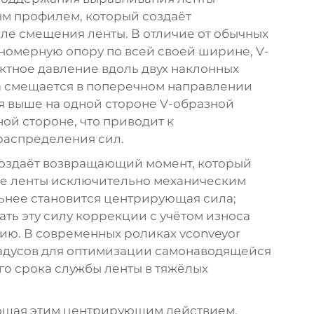
ым профилем, который создаёт
ле смещения ленты. В отличие от обычных
номерную опору по всей своей ширине, V-
ктное давление вдоль двух наклонных
а смещается в поперечном направлении
ся выше на одной стороне V-образной
ой стороне, что приводит к
распределения сил.
оздаёт возвращающий момент, который
ие ленты исключительно механическим
льнее становится центрирующая сила;
ь эту силу коррекции с учётом износа
ию. В современных роликах vconveyor
градусов для оптимизации самонаводящейся
о срока службы ленты в тяжёлых
ющая этим центрирующим действием,