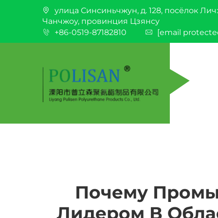
улица Синсиньчжун, д. 128, посёлок Лич
Чанчжоу, провинция Цзянсу
+86-0519-87182810
[email protecte
Почему Промы
Лидером В Обла