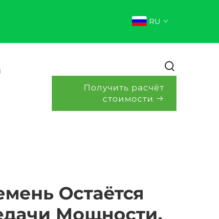
RU
и
Получить расчёт
стоимости
мень Остаётся
едачи Мощности.